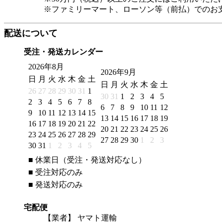
※ファミリーマート、ローソン等（前払）でのお
配送について
受注・発送カレンダー
2026年8月
2026年9月
日
月
火
水
木
金
土
日
月
火
水
木
金
土
26
27
28
29
30
31
1
30
31
1
2
3
4
5
2
3
4
5
6
7
8
6
7
8
9
10
11
12
9
10
11
12
13
14
15
13
14
15
16
17
18
19
16
17
18
19
20
21
22
20
21
22
23
24
25
26
23
24
25
26
27
28
29
27
28
29
30
1
2
3
30
31
1
2
3
4
5
■
休業日（受注・発送対応なし）
■
受注対応のみ
■
発送対応のみ
宅配便
【業者】 ヤマト運輸