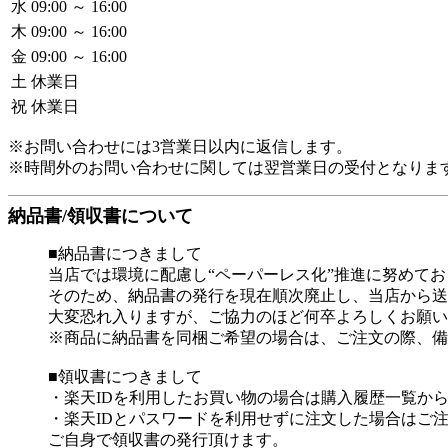
水
09:00 ～ 16:00
木
09:00 ～ 16:00
金
09:00 ～ 16:00
土
休業日
祝
休業日
※お問い合わせには3営業日以内に返信します。
※時間外のお問い合わせに関しては翌営業日の受付となりま
納品書/領収書について
■納品書につきまして
当店では環境に配慮し“ペーパーレス化”推進に努めて
そのため、納品書の発行を現在順次廃止し、当店から送
大変恐れ入りますが、ご協力のほど何卒よろしくお願い
※商品に納品書を同梱ご希望の場合は、ご注文の際、備
■領収書につきまして
・楽天IDを利用したお買い物の場合は購入履歴一覧か
・楽天IDとパスワードを利用せずに注文した場合はご
ご自身で領収書の発行頂けます。