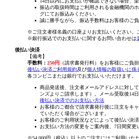
14日以内にお支払いが確認できない場合、
振込の取扱時間はご利用される金融機関のホ
グにてお振込みください。
誠に勝手ながら、振込手数料はお客様のご負
※ご注文者様名義の口座よりお支払いください。
※銀行振込でのお支払いに関するお問い合わせは
後払い決済
【備考】
手数料：
250円
（請求書発行料）をお客様にご負担
後払い決済ご利用規約
及び
個人情報の取扱いに係
各コンビニまたは銀行でお支払いいただけます。
商品発送後、注文者メールアドレスに対して
ンズよりご請求します）。メール受取後14
後払い決済でのお支払い方法
お客様のご都合で請求書発行後に注文をキャ
ていただく場合がございます。
お客様のご利用状況などによって後払い決済
お支払い方法の変更をご案内後、7日間変更
※54,000円（税込）以上のご注文にはご利用いた