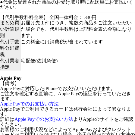
●代金は配達された商品のお受け取り時に配送員にお支払いく
ださい。
【代引手数料料金表】 全国一律料金： 330円
まとめ買
お届け先１件につき、複数の商品をご注文いただい
い計算規
た場合でも、代引手数料は上記料金表の金額になり
則
ます。
代引手数
この料金には消費税が含まれています
料分消費
税
代引業者
宅配便(佐川急便)
指定
Apple Pay
【備考】
Apple Payに対応したiPhoneでお支払いいただけます。
ご注文を確定する直前に、Apple Payの認証を行っていただき
ます。
Apple Payでのお支払い方法
Apple Payでご利用できるカードは発行会社によって異なりま
す。
詳細は
Apple Payでのお支払い方法
よりAppleのサイトをご確認
ください。
お客様のご利用状況などによってApple Payおよびクレジット
カードがご利用いただけない場合、楽天市場がお支払い方法の