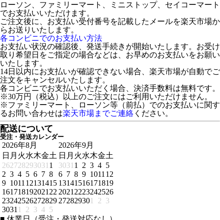
ローソン、ファミリーマート、ミニストップ、セイコーマート
でお支払いいただけます。
ご注文後に、お支払い受付番号を記載したメールを楽天市場か
らお送りいたします。
各コンビニでのお支払い方法
お支払い状況の確認後、発送手続きが開始いたします。お受け
取り希望日をご指定の場合などは、お早めのお支払いをお願い
いたします。
14日以内にお支払いが確認できない場合、楽天市場が自動でご
注文をキャンセルいたします。
各コンビニでお支払いいただく場合、決済手数料は無料です。
※30万円（税込）以上のご注文にはご利用いただけません。
※ファミリーマート、ローソン等（前払）でのお支払いに関す
るお問い合わせは
楽天市場までご連絡
ください。
配送について
受注・発送カレンダー
2026年8月
2026年9月
日
月
火
水
木
金
土
日
月
火
水
木
金
土
26
27
28
29
30
31
1
30
31
1
2
3
4
5
2
3
4
5
6
7
8
6
7
8
9
10
11
12
9
10
11
12
13
14
15
13
14
15
16
17
18
19
16
17
18
19
20
21
22
20
21
22
23
24
25
26
23
24
25
26
27
28
29
27
28
29
30
1
2
3
30
31
1
2
3
4
5
■
休業日（受注・発送対応なし）