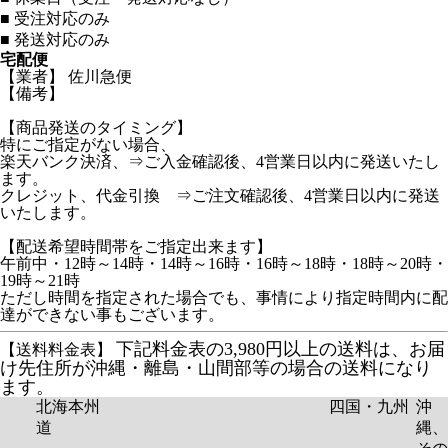
■
受注対応のみ
■
発送対応のみ
宅配便
【業者】 佐川急便
【備考】
【商品発送のタイミング】
特にご指定がない場合、
楽天バンク決済、⇒ご入金確認後、4営業日以内に発送いたし
ます。
クレジット、代金引換 ⇒ご注文確認後、4営業日以内に発送
いたします。
【配送希望時間帯をご指定出来ます】
午前中・12時～14時・14時～16時・16時～18時・18時～20時・
19時～21時
ただし時間を指定された場合でも、事情により指定時間内に配
達ができない事もございます。
下記料金表の3,980円以上の送料は、お届
【送料料金表】
け先住所が沖縄・離島・山間部等の場合の送料になり
ます。
北海
本州
四国・九州
沖
道
縄、