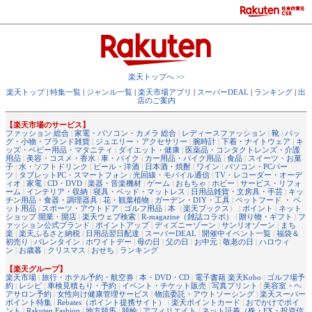
楽天トップへ >>
楽天トップ
|
特集一覧
|
ジャンル一覧
|
楽天市場アプリ
|
スーパーDEAL
|
ランキング
|
出
店のご案内
【楽天市場のサービス】
ファッション 総合
|
家電・パソコン・カメラ 総合
|
レディースファッション
|
靴
|
バッ
グ・小物・ブランド雑貨
|
ジュエリー・アクセサリー
|
腕時計
|
下着・ナイトウェア
|
キ
ッズ・ベビー用品・マタニティ
|
ダイエット・健康
|
医薬品・コンタクトレンズ・介護
用品
|
美容・コスメ・香水
|
車・バイク
|
カー用品・バイク用品
|
食品
|
スイーツ・お菓
子
|
水・ソフトドリンク
|
ビール・洋酒
|
日本酒・焼酎
|
ワイン
|
パソコン・PCパー
ツ
|
タブレットPC・スマートフォン
|
光回線・モバイル通信
|
TV・レコーダー・オーデ
ィオ
|
家電
|
CD・DVD
|
楽器・音楽機材
|
ゲーム
|
おもちゃ
|
ホビー
|
サービス・リフォ
ーム
|
インテリア・収納
|
寝具・ベッド・マットレス
|
日用品雑貨・文房具・手芸
|
キッ
チン用品・食器・調理器具
|
花・観葉植物
|
ガーデン・DIY・工具
|
ペットフード ・ ペ
ット用品
|
スポーツ・アウトドア
|
ゴルフ用品
|
本
（
楽天ブックス
） |
ポイント
|
ネット
ショップ 開業・開店
|
楽天ウェブ検索
|
R-magazine（雑誌コラボ）
|
贈り物・ギフト
|
フ
ァッション公式ブランド
|
ポイントアップ
|
ディズニーゾーン
|
サンリオゾーン
|
まち
楽
|
楽天ふるさと納税
|
日用品翌日配達
|
スーパーDEAL
|
開催中イベント一覧
|
福袋＆
初売り
|
バレンタイン
|
ホワイトデー
|
母の日
|
父の日
|
お中元
|
敬老の日
|
ハロウィ
ン
|
お歳暮
|
クリスマス
|
おせち
|
ランキング
【楽天グループ】
楽天市場
|
旅行・ホテル予約・航空券
|
本・DVD・CD
|
電子書籍 楽天Kobo
|
ゴルフ場予
約
|
レシピ
|
車検見積もり・予約
|
イベント・チケット販売
|
写真プリント
|
美容室・ヘ
アサロン予約
|
女性向け健康管理サービス
|
物流委託・アウトソーシング
|
楽天スーパー
ポイント特集
|
Rebates（ポイント提携サイト）
|
楽天ポイントカード
|
おでかけでポイ
ント
|
Rakuten Fashion
|
地方競馬
|
競輪
|
アフィリエイト
|
ネット証券（株・FX・投資信