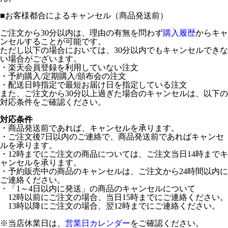
■
お客様都合によるキャンセル（商品発送前）
ご注文から30分以内は、理由の有無を問わず
購入履歴
からキャ
ンセルすることが可能です。
ただし以下の場合においては、30分以内でもキャンセルできな
い場合がございます。
・楽天会員登録を利用していない注文
・予約購入/定期購入/頒布会の注文
・配送日時指定で最短お届け日を指定している注文
また、ご注文から30分以上過ぎた場合のキャンセルは、以下の
対応条件をご確認ください。
対応条件
・商品発送前であれば、キャンセルを承ります。
・ご注文後7日以内のご連絡で、商品発送前であればキャンセ
ルを承ります。
・12時までにご注文の商品については、ご注文当日14時までキ
ャンセルを承ります。
・予約販売中の商品のキャンセルは、ご注文から24時間以内に
ご連絡ください。
・「1～4日以内に発送」の商品のキャンセルについて
12時以前にご注文の場合、当日15時までにご連絡ください。
13時以降にご注文の場合、翌12時までにご連絡ください。
※当店休業日は、
営業日カレンダー
をご確認ください。