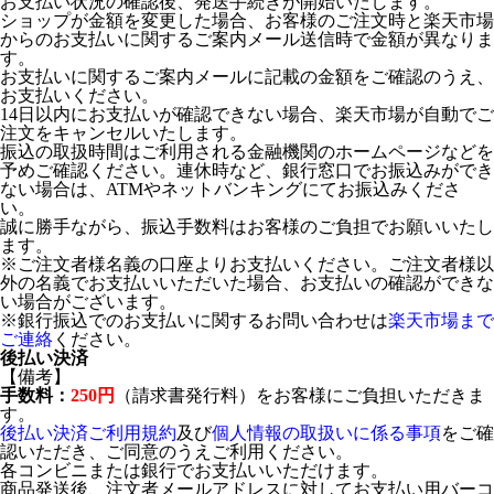
お支払い状況の確認後、発送手続きが開始いたします。
ショップが金額を変更した場合、お客様のご注文時と楽天市場
からのお支払いに関するご案内メール送信時で金額が異なりま
す。
お支払いに関するご案内メールに記載の金額をご確認のうえ、
お支払いください。
14日以内にお支払いが確認できない場合、楽天市場が自動でご
注文をキャンセルいたします。
振込の取扱時間はご利用される金融機関のホームページなどを
予めご確認ください。連休時など、銀行窓口でお振込みができ
ない場合は、ATMやネットバンキングにてお振込みくださ
い。
誠に勝手ながら、振込手数料はお客様のご負担でお願いいたし
ます。
※ご注文者様名義の口座よりお支払いください。ご注文者様以
外の名義でお支払いいただいた場合、お支払いの確認ができな
い場合がございます。
※銀行振込でのお支払いに関するお問い合わせは
楽天市場まで
ご連絡
ください。
後払い決済
【備考】
手数料：
250円
（請求書発行料）をお客様にご負担いただきま
す。
後払い決済ご利用規約
及び
個人情報の取扱いに係る事項
をご確
認いただき、ご同意のうえご利用ください。
各コンビニまたは銀行でお支払いいただけます。
商品発送後、注文者メールアドレスに対してお支払い用バーコ