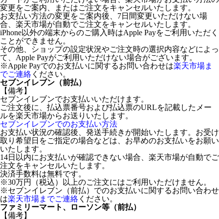
変更をご案内、またはご注文をキャンセルいたします。
お支払い方法の変更をご案内後、7日間変更いただけない場
合、楽天市場が自動でご注文をキャンセルいたします。
iPhone以外の端末からのご購入時はApple Payをご利用いただく
ことができません。
その他、ショップの設定状況やご注文時の選択内容などによっ
て、Apple Payがご利用いただけない場合がございます。
※Apple Payでのお支払いに関するお問い合わせは
楽天市場ま
でご連絡
ください。
セブンイレブン（前払）
【備考】
セブンイレブンでお支払いいただけます。
ご注文後に、払込票番号および払込票のURLを記載したメー
ルを楽天市場からお送りいたします。
セブンイレブンでのお支払い方法
お支払い状況の確認後、発送手続きが開始いたします。お受け
取り希望日をご指定の場合などは、お早めのお支払いをお願い
いたします。
14日以内にお支払いが確認できない場合、楽天市場が自動でご
注文をキャンセルいたします。
決済手数料は無料です。
※30万円（税込）以上のご注文にはご利用いただけません。
※セブンイレブン（前払）でのお支払いに関するお問い合わせ
は
楽天市場までご連絡
ください。
ファミリーマート、ローソン等（前払）
【備考】