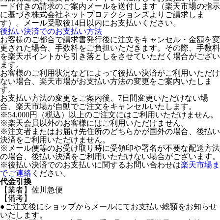
ード付きの請求のご案内メールを送付します（楽天市場の指示
に基づき株式会社ネットプロテクションズよりご請求しま
す）。メール受取後14日以内にお支払いください。
後払い決済でのお支払い方法
お客様のご都合で請求書発行後に注文をキャンセル・金額を変
更された場合、手数料をご負担いただきます。その際、手数料
を楽天ポイントから引き落としをさせていただく場合がござい
ます。
お客様のご利用状況などによって後払い決済がご利用いただけ
ない場合、楽天市場がお支払い方法の変更をご案内いたしま
す。
お支払い方法の変更をご案内後、7日間変更いただけない場
合、楽天市場が自動でご注文をキャンセルいたします。
※54,000円（税込）以上のご注文にはご利用いただけません。
※楽天会員以外のお客様にはご利用いただけません。
※注文者またはお届け先住所のどちらかが国外の場合、後払い
決済をご利用いただけません。
※メール便等のお受け取り時に受領印や署名が不要な配送方法
の場合、後払い決済をご利用いただけない場合がございます。
※後払い決済でのお支払いに関するお問い合わせは
楽天市場ま
でご連絡
ください。
代金引換
【業者】佐川急便
【備考】
●ご注文後にショップからメールにてお支払い総額をお知らせ
いたします。