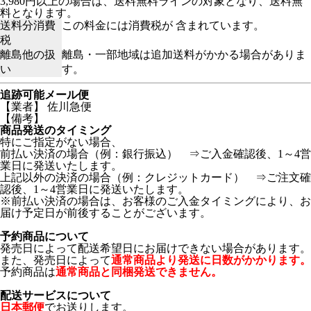
3,980円以上の場合は、送料無料ラインの対象となり、送料無
料となります。
送料分消費
この料金には消費税が 含まれています。
税
離島他の扱
離島・一部地域は追加送料がかかる場合がありま
い
す。
追跡可能メール便
【業者】 佐川急便
【備考】
商品発送のタイミング
特にご指定がない場合、
前払い決済の場合（例：銀行振込） ⇒ご入金確認後、1～4営
業日に発送いたします。
上記以外の決済の場合（例：クレジットカード） ⇒ご注文確
認後、1～4営業日に発送いたします。
※前払い決済の場合は、お客様のご入金タイミングにより、お
届け予定日が前後することがございます。
予約商品について
発売日によって配送希望日にお届けできない場合があります。
また、発売日によって
通常商品より発送に日数がかかります。
予約商品は
通常商品と同梱発送できません。
配送サービスについて
日本郵便
でお送りします。