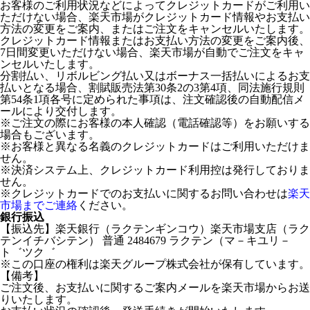
お客様のご利用状況などによってクレジットカードがご利用い
ただけない場合、楽天市場がクレジットカード情報やお支払い
方法の変更をご案内、またはご注文をキャンセルいたします。
クレジットカード情報またはお支払い方法の変更をご案内後、
7日間変更いただけない場合、楽天市場が自動でご注文をキャ
ンセルいたします。
分割払い、リボルビング払い又はボーナス一括払いによるお支
払いとなる場合、割賦販売法第30条2の3第4項、同法施行規則
第54条1項各号に定められた事項は、注文確認後の自動配信メ
ールにより交付します。
※ご注文の際にお客様の本人確認（電話確認等）をお願いする
場合もございます。
※お客様と異なる名義のクレジットカードはご利用いただけま
せん。
※決済システム上、クレジットカード利用控は発行しておりま
せん。
※クレジットカードでのお支払いに関するお問い合わせは
楽天
市場までご連絡
ください。
銀行振込
【振込先】楽天銀行（ラクテンギンコウ）楽天市場支店（ラク
テンイチバシテン） 普通 2484679 ラクテン（マ－キユリ－
ト゛ツク゛
※この口座の権利は楽天グループ株式会社が保有しています。
【備考】
ご注文後、お支払いに関するご案内メールを楽天市場からお送
りいたします。