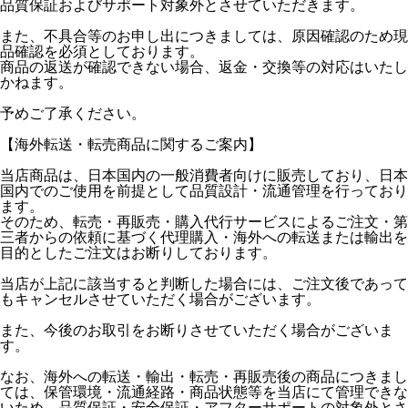
品質保証およびサポート対象外とさせていただきます。
また、不具合等のお申し出につきましては、原因確認のため現
品確認を必須としております。
商品の返送が確認できない場合、返金・交換等の対応はいたし
かねます。
予めご了承ください。
【海外転送・転売商品に関するご案内】
当店商品は、日本国内の一般消費者向けに販売しており、日本
国内でのご使用を前提として品質設計・流通管理を行っており
ます。
そのため、転売・再販売・購入代行サービスによるご注文・第
三者からの依頼に基づく代理購入・海外への転送または輸出を
目的としたご注文はお断りしております。
当店が上記に該当すると判断した場合には、ご注文後であって
もキャンセルさせていただく場合がございます。
また、今後のお取引をお断りさせていただく場合がございま
す。
なお、海外への転送・輸出・転売・再販売後の商品につきまし
ては、保管環境・流通経路・商品状態等を当店にて管理できな
いため、品質保証・安全保証・アフターサポートの対象外とさ