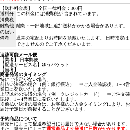
【送料料金表】
全国一律料金：360円
送料分
この料金には消費税が 含まれています。
消費税
離島他
離島・一部地域は追加送料がかかる場合があります。
の扱い
備考
通常の宅配よりお時間を頂戴いたします。 日時指定は
できませんのでご了承くださいませ。
追跡可能メール便
【業者】 日本郵便
【配送サービス名】ゆうパケット
【備考】
商品発送のタイミング
特にご指定がない場合、
前払い決済の場合（例：銀行振込） ⇒ご入金確認後、1～4営
業日に発送いたします。
上記以外の決済の場合（例：クレジットカード） ⇒ご注文確
認後、1～4営業日に発送いたします。
※前払い決済の場合は、お客様のご入金タイミングにより、お
届け予定日が前後することがございます。
予約商品について
発売日によって配送希望日にお届けできない場合があります。
また、発売日によって
通常商品より発送に日数がかかります。