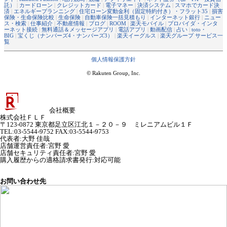
託）
|
カードローン
|
クレジットカード
|
電子マネー
|
決済システム
|
スマホでカード決
済
|
エネルギープランニング
|
住宅ローン変動金利（固定特約付き）・フラット35
|
損害
保険・生命保険比較
|
生命保険
|
自動車保険一括見積もり
|
インターネット銀行
|
ニュー
ス・検索
|
仕事紹介
|
不動産情報
|
ブログ
|
ROOM
|
楽天モバイル
|
プロバイダ・インタ
ーネット接続
|
無料通話＆メッセージアプリ
|
電話アプリ
|
動画配信
|
占い
|
toto・
BIG
|
宝くじ（ナンバーズ4・ナンバーズ3）
|
楽天イーグルス
|
楽天グループ サービス一
覧
個人情報保護方針
© Rakuten Group, Inc.
会社概要
株式会社ＦＬＦ
〒123-0872 東京都足立区江北１－２０－９ ミレニアムビル１Ｆ
TEL:03-5544-9752 FAX:03-5544-9753
代表者
:
大野 佳哉
店舗運営責任者
:
宮野 愛
店舗セキュリティ責任者
:
宮野 愛
購入履歴からの適格請求書発行:対応可能
お問い合わせ先