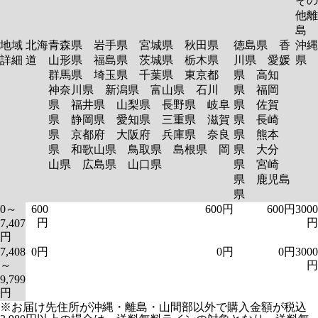
その
他離
島
地域
北海
青森県 岩手県 宮城県 秋田県
徳島県 香
沖縄
詳細
道
山形県 福島県 茨城県 栃木県
川県 愛媛
県
群馬県 埼玉県 千葉県 東京都
県 高知
神奈川県 新潟県 富山県 石川
県 福岡
県 福井県 山梨県 長野県 岐阜
県 佐賀
県 静岡県 愛知県 三重県 滋賀
県 長崎
県 京都府 大阪府 兵庫県 奈良
県 熊本
県 和歌山県 鳥取県 島根県 岡
県 大分
山県 広島県 山口県
県 宮崎
県 鹿児島
県
0～
600
600円
600円
3000
円
円
7,407
円
7,408
0円
0円
0円
3000
～
円
9,799
円
※お届け先住所が沖縄・離島・山間部以外で購入金額が税込