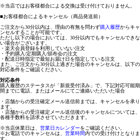
※当店ではお客様都合による交換は受け付けておりません。
■
お客様都合によるキャンセル（商品発送前）
ご注文から30分以内は、理由の有無を問わず
購入履歴
からキャ
ンセルすることが可能です。
ただし以下の場合においては、30分以内でもキャンセルできな
い場合がございます。
・楽天会員登録を利用していない注文
・予約購入/定期購入/頒布会の注文
・配送日時指定で最短お届け日を指定している注文
また、ご注文から30分以上過ぎた場合のキャンセルは、以下の
対応条件をご確認ください。
対応条件
購入履歴のステータスが「新規受付済み」で、下記対応可能期
間までに電話、またはメールにてご連絡いただいた場合
・店舗からの受注確定メール送信前までは、キャンセルを承り
ます。
・店舗からの受注確定メール送信後のキャンセルについては、
各種手数料を請求させていただきます。
※当店休業日は、
営業日カレンダー
をご確認ください。
※お電話でのキャンセルは、
営業時間
内での受け付けとなりま
す。