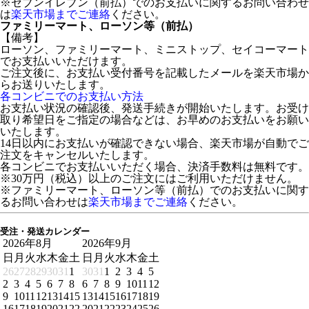
※セブンイレブン（前払）でのお支払いに関するお問い合わせ
は
楽天市場までご連絡
ください。
ファミリーマート、ローソン等（前払）
【備考】
ローソン、ファミリーマート、ミニストップ、セイコーマート
でお支払いいただけます。
ご注文後に、お支払い受付番号を記載したメールを楽天市場か
らお送りいたします。
各コンビニでのお支払い方法
お支払い状況の確認後、発送手続きが開始いたします。お受け
取り希望日をご指定の場合などは、お早めのお支払いをお願い
いたします。
14日以内にお支払いが確認できない場合、楽天市場が自動でご
注文をキャンセルいたします。
各コンビニでお支払いいただく場合、決済手数料は無料です。
※30万円（税込）以上のご注文にはご利用いただけません。
※ファミリーマート、ローソン等（前払）でのお支払いに関す
るお問い合わせは
楽天市場までご連絡
ください。
受注・発送カレンダー
2026年8月
2026年9月
日
月
火
水
木
金
土
日
月
火
水
木
金
土
26
27
28
29
30
31
1
30
31
1
2
3
4
5
2
3
4
5
6
7
8
6
7
8
9
10
11
12
9
10
11
12
13
14
15
13
14
15
16
17
18
19
16
17
18
19
20
21
22
20
21
22
23
24
25
26