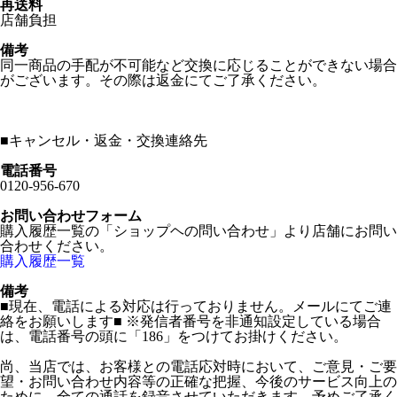
再送料
店舗負担
備考
同一商品の手配が不可能など交換に応じることができない場合
がございます。その際は返金にてご了承ください。
■
キャンセル・返金・交換連絡先
電話番号
0120-956-670
お問い合わせフォーム
購入履歴一覧の「ショップヘの問い合わせ」より店舗にお問い
合わせください。
購入履歴一覧
備考
■現在、電話による対応は行っておりません。メールにてご連
絡をお願いします■ ※発信者番号を非通知設定している場合
は、電話番号の頭に「186」をつけてお掛けください。
尚、当店では、お客様との電話応対時において、ご意見・ご要
望・お問い合わせ内容等の正確な把握、今後のサービス向上の
ために、全ての通話を録音させていただきます。予めご了承く