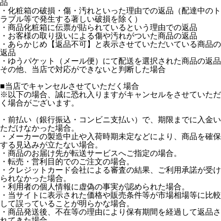
品
・化粧箱の破損・傷・汚れといった理由での返品（配達中のト
ラブル等で発生する著しい破損を除く）
・商品化粧箱に伝票が貼られているという理由での返品
・お客様の取り扱いによる傷や汚れがついた商品の返品
・あらかじめ【返品不可】と表示させていただいている商品の
返品
・ゆうパケット（メール便）にて配送を選択された商品の返品
その他、当店で対応ができないと判断した場合
■当店でキャンセルさせていただく場合
※以下の場合、誠に恐れ入りますがキャンセルをさせていただ
く場合がございます。
・前払い（銀行振込・コンビニ支払い）で、期限までに入金い
ただけなかった場合。
・メーカーの製造中止や入荷時期未定などにより、商品を確保
する見込みが立たない場合。
・商品のお届け先が転送サービスへご指定の場合。
・転売・営利目的でのご注文の場合。
・クレジットカード会社による審査の結果、ご利用承諾が受け
られなかった場合。
・利用者の個人情報に虚偽の事実が認められた場合。
・当サイトに表示された価格や販売条件等が市場相場等に比較
して誤っていることが明らかな場合。
・商品発送後、不在等の理由により保有期間を経過して返品さ
れてきた場合。