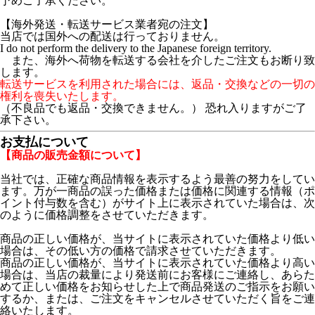
予めご了承ください。
【海外発送・転送サービス業者宛の注文】
当店では国外への配送は行っておりません。
I do not perform the delivery to the Japanese foreign territory.
また、海外へ荷物を転送する会社を介したご注文もお断り致
します。
転送サービスを利用された場合には、返品・交換などの一切の
権利を喪失いたします。
（不良品でも返品・交換できません。） 恐れ入りますがご了
承下さい。
お支払について
【商品の販売金額について】
当社では、正確な商品情報を表示するよう最善の努力をしてい
ます。万が一商品の誤った価格または価格に関連する情報（ポ
イント付与数を含む）がサイト上に表示されていた場合は、次
のように価格調整をさせていただきます。
商品の正しい価格が、当サイトに表示されていた価格より低い
場合は、その低い方の価格で請求させていただきます。
商品の正しい価格が、当サイトに表示されていた価格より高い
場合は、当店の裁量により発送前にお客様にご連絡し、あらた
めて正しい価格をお知らせした上で商品発送のご指示をお願い
するか、または、ご注文をキャンセルさせていただく旨をご連
絡いたします。