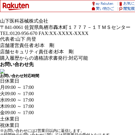
山下医科器械株式会社
〒841-0061 佐賀県鳥栖市轟木町１７７７－１ＴＭＳセンター
TEL:0120-956-670 FAX:XX-XXXX-XXXX
代表者:山下 尚登
店舗運営責任者:杉本 剛
店舗セキュリティ責任者:杉本 剛
購入履歴からの適格請求書発行:対応可能
お問い合わせ先
お問い合わせ対応時間
日
休業日
月
09:00 ～ 17:00
火
09:00 ～ 17:00
水
09:00 ～ 17:00
木
09:00 ～ 17:00
金
09:00 ～ 17:00
土
休業日
祝
休業日
※お問い合わせには2営業日以内に返信します。
※時間外のお問い合わせに関しては翌営業日の受付となります。