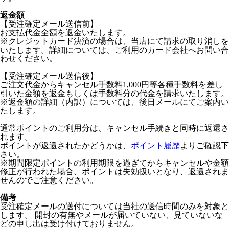
返金額
【受注確定メール送信前】
お支払代金全額を返金いたします。
※クレジットカード決済の場合は、当店にて請求の取り消しを
いたします。詳細については、ご利用のカード会社へお問い合
わせください。
【受注確定メール送信後】
ご注文代金からキャンセル手数料1,000円等各種手数料を差し
引いた金額を返金もしくは手数料分の代金を請求いたします。
※返金額の詳細（内訳）については、後日メールにてご案内い
たします。
通常ポイントのご利用分は、キャンセル手続きと同時に返還さ
れます。
ポイントが返還されたかどうかは、
ポイント履歴
よりご確認下
さい。
※期間限定ポイントの利用期限を過ぎてからキャンセルや金額
修正が行われた場合、ポイントは失効扱いとなり、返還されま
せんのでご注意ください。
備考
受注確定メールの送付については当社の送信時間のみを対象と
します。 開封の有無やメールが届いていない、見ていないな
どの申し出は受け付けておりません。