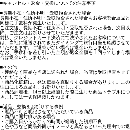
■
キャンセル・返金・交換についての注意事項
■長期不在・住所不明・受取拒否された場合
長期不在・住所不明・受取拒否された場合もお客様都合返品と
同様に手数料が発生いたします。
ご注文後、長期不在・住所不明・受取拒否された場合、次回以
降、ご注文はお断りさせていただきます。
前払、クレジットカード決済にて決済されたお客様について
は、当社に返送されてきたタイミングで銀行口座を確認させて
いただきます。ご返答がない場合は返金いたしません。
なお、手数料を差し引いた金額が返金金額を上回ってしまう場
合は返金いたしません。
■その他
・連絡なく商品を当店に送られた場合、当店は受取拒否させて
いただきます。
・商品化粧箱に、発送伝票を直貼りする場合があります。この
理由による返品も、お断りいたします。
・商品到着後、14日以上経過した際に生じた商品トラブルにつ
きましては一切保障致しかねます。
■返品、交換をお断りする事例
・返品不可と明記させていただいている商品
・商品に開封痕がある場合
・ご購入日からかなりの時間が経過した初期不良
・色や形など商品外観がイメージと異なるといった理由での返