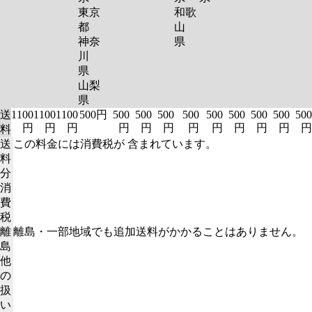
東京
和歌
都
山
神奈
県
川
県
山梨
県
送
1100
1100
1100
500円
500
500
500
500
500
500
500
500
500
円
円
円
円
円
円
円
円
円
円
円
円
料
送
この料金には消費税が 含まれています。
料
分
消
費
税
離
離島・一部地域でも追加送料がかかることはありません。
島
他
の
扱
い