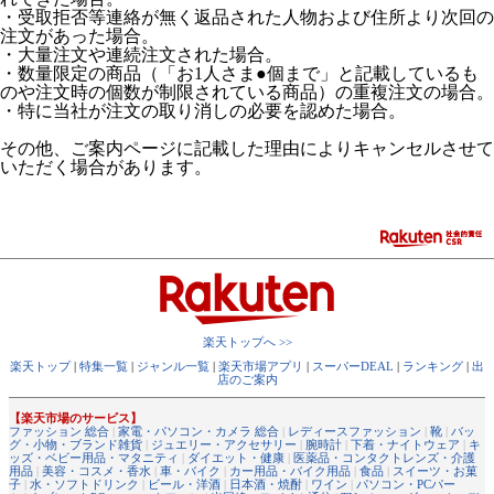
・受取拒否等連絡が無く返品された人物および住所より次回の
注文があった場合。
・大量注文や連続注文された場合。
・数量限定の商品（「お1人さま●個まで」と記載しているも
のや注文時の個数が制限されている商品）の重複注文の場合。
・特に当社が注文の取り消しの必要を認めた場合。
その他、ご案内ページに記載した理由によりキャンセルさせて
いただく場合があります。
楽天トップへ >>
楽天トップ
|
特集一覧
|
ジャンル一覧
|
楽天市場アプリ
|
スーパーDEAL
|
ランキング
|
出
店のご案内
【楽天市場のサービス】
ファッション 総合
|
家電・パソコン・カメラ 総合
|
レディースファッション
|
靴
|
バッ
グ・小物・ブランド雑貨
|
ジュエリー・アクセサリー
|
腕時計
|
下着・ナイトウェア
|
キ
ッズ・ベビー用品・マタニティ
|
ダイエット・健康
|
医薬品・コンタクトレンズ・介護
用品
|
美容・コスメ・香水
|
車・バイク
|
カー用品・バイク用品
|
食品
|
スイーツ・お菓
子
|
水・ソフトドリンク
|
ビール・洋酒
|
日本酒・焼酎
|
ワイン
|
パソコン・PCパー