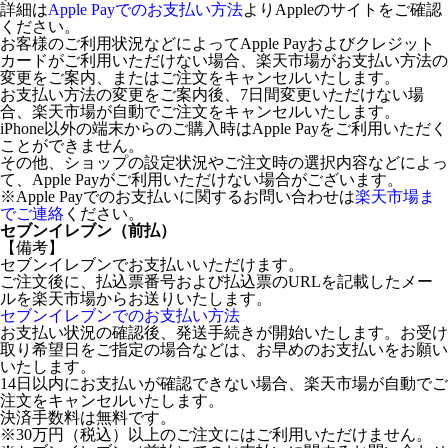
詳細は
Apple Payでのお支払い方法
よりAppleのサイトをご確認
ください。
お客様のご利用状況などによってApple Payおよびクレジット
カードがご利用いただけない場合、楽天市場がお支払い方法の
変更をご案内、またはご注文をキャンセルいたします。
お支払い方法の変更をご案内後、7日間変更いただけない場
合、楽天市場が自動でご注文をキャンセルいたします。
iPhone以外の端末からのご購入時はApple Payをご利用いただく
ことができません。
その他、ショップの設定状況やご注文時の選択内容などによっ
て、Apple Payがご利用いただけない場合がございます。
※Apple Payでのお支払いに関するお問い合わせは
楽天市場ま
でご連絡
ください。
セブンイレブン（前払）
【備考】
セブンイレブンでお支払いいただけます。
ご注文後に、払込票番号および払込票のURLを記載したメー
ルを楽天市場からお送りいたします。
セブンイレブンでのお支払い方法
お支払い状況の確認後、発送手続きが開始いたします。お受け
取り希望日をご指定の場合などは、お早めのお支払いをお願い
いたします。
14日以内にお支払いが確認できない場合、楽天市場が自動でご
注文をキャンセルいたします。
決済手数料は無料です。
※30万円（税込）以上のご注文にはご利用いただけません。