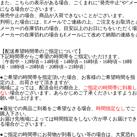
また、こちらの表示がある場合、ごくまれに"発売中止"や"メ
になる場合がございます。
発売中止の場合、商品が入荷できないことがございます。
判明した場合には、Eメールでご連絡の上、ご注文をお取消と
メーカーの在庫切れの場合、目安以上のお日にちをいただく場
メーカーの在庫切れの場合もEメールにて改めて納期の連絡を
【配送希望時間帯のご指定について】
下記時間帯からご希望の時間帯をご指定いただけます。
〔午前中・12時頃～14時頃・14時頃～16時頃・16時頃～18時
頃・18時頃～20時頃・20時頃～21時頃〕
●ご希望の時間帯を指定頂いた場合、お客様のご希望時間を指
定の上、出荷させて頂きますが、
地域によっては、配送会社の都合上、
ご指定の時間帯に到着し
ない
場合がございます。あらかじめご了承くださいますようお
願い申し上げます。
●最短での商品ご到着をご希望なさる場合、
時間指定なし
でご
購入下さい。
お届け先地域によっては時間指定をしない方が早くお届けでき
る場合がございます。
●ご指定の時間帯にお荷物が到着しない等の場合は、大変恐れ