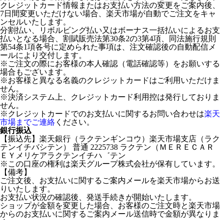
クレジットカード情報またはお支払い方法の変更をご案内後、
7日間変更いただけない場合、楽天市場が自動でご注文をキャ
ンセルいたします。
分割払い、リボルビング払い又はボーナス一括払いによるお支
払いとなる場合、割賦販売法第30条2の3第4項、同法施行規則
第54条1項各号に定められた事項は、注文確認後の自動配信メ
ールにより交付します。
※ご注文の際にお客様の本人確認（電話確認等）をお願いする
場合もございます。
※お客様と異なる名義のクレジットカードはご利用いただけま
せん。
※決済システム上、クレジットカード利用控は発行しておりま
せん。
※クレジットカードでのお支払いに関するお問い合わせは
楽天
市場までご連絡
ください。
銀行振込
【振込先】楽天銀行（ラクテンギンコウ）楽天市場支店（ラク
テンイチバシテン） 普通 2225738 ラクテン（ＭＥＲＥＣＡＲ
ＥＹメリケアラクテンイチハ゛テン
※この口座の権利は楽天グループ株式会社が保有しています。
【備考】
ご注文後、お支払いに関するご案内メールを楽天市場からお送
りいたします。
お支払い状況の確認後、発送手続きが開始いたします。
ショップが金額を変更した場合、お客様のご注文時と楽天市場
からのお支払いに関するご案内メール送信時で金額が異なりま