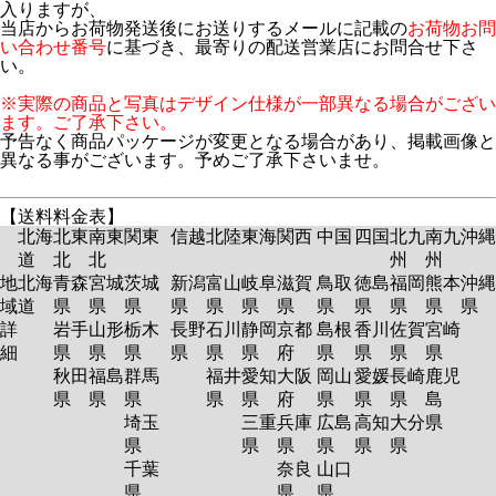
入りますが、
当店からお荷物発送後にお送りするメールに記載の
お荷物お問
い合わせ番号
に基づき、最寄りの配送営業店にお問合せ下さ
い。
※実際の商品と写真はデザイン仕様が一部異なる場合がござい
ます。ご了承下さい。
予告なく商品パッケージが変更となる場合があり、掲載画像と
異なる事がございます。予めご了承下さいませ。
【送料料金表】
北海
北東
南東
関東
信越
北陸
東海
関西
中国
四国
北九
南九
沖縄
道
北
北
州
州
地
北海
青森
宮城
茨城
新潟
富山
岐阜
滋賀
鳥取
徳島
福岡
熊本
沖縄
域
道
県
県
県
県
県
県
県
県
県
県
県
県
詳
岩手
山形
栃木
長野
石川
静岡
京都
島根
香川
佐賀
宮崎
細
県
県
県
県
県
県
府
県
県
県
県
秋田
福島
群馬
福井
愛知
大阪
岡山
愛媛
長崎
鹿児
県
県
県
県
県
府
県
県
県
島
埼玉
三重
兵庫
広島
高知
大分
県
県
県
県
県
県
県
千葉
奈良
山口
県
県
県