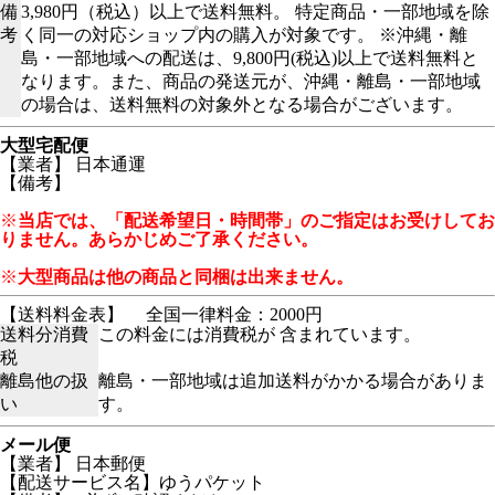
備
3,980円（税込）以上で送料無料。 特定商品・一部地域を除
考
く同一の対応ショップ内の購入が対象です。 ※沖縄・離
島・一部地域への配送は、9,800円(税込)以上で送料無料と
なります。また、商品の発送元が、沖縄・離島・一部地域
の場合は、送料無料の対象外となる場合がございます。
大型宅配便
【業者】 日本通運
【備考】
※
当店では、「配送希望日・時間帯」のご指定はお受けしてお
りません。あらかじめご了承ください。
※
大型商品は他の商品と同梱は出来ません。
【送料料金表】
全国一律料金：2000円
送料分消費
この料金には消費税が 含まれています。
税
離島他の扱
離島・一部地域は追加送料がかかる場合がありま
い
す。
メール便
【業者】 日本郵便
【配送サービス名】ゆうパケット