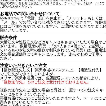
電話での問い合わせはお受けしておりません。チャットもしくはメールにて
お問い合わせください。
お電話での問い合わせについて
MeReCare-yは「電話」窓口を休止とし「チャット」もしくは
「メール」での問い合わせ対応とさせていただきます。お客様
にはご不便をおかけいたしますが、ご理解いただきますようお
願いいたします。
販売条件
大量注文や連続注文などはキャンセルさせていただく場合がご
ざいます。 数量限定の商品（「お1人さま●個まで」と記載し
ているものや注文時の個数が制限されている商品）は、重複注
文の場合店舗側にてキャンセルします。 あらかじめご了承く
ださい。
注意いただきたいご注文
【複数配送先注文】 楽天市場のシステム上、【複数送付先】
でご注文ができてしまいますが、
メリケア楽天市場店では、当店配送システムの都合により、
「複数送付先」でのご注文は受け付けておりません。
複数の送付先をご指定の場合は 弊社で一度すべての注文をキ
ャンセルとさせていただき、
再度お届け先ごとにご注文をいただきますよう、メールにてご
案内させていただきますこと、