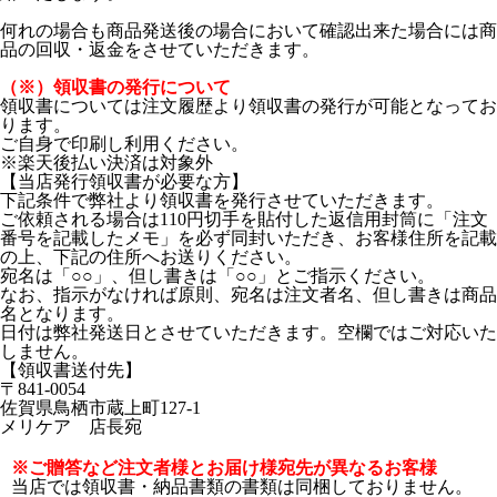
何れの場合も商品発送後の場合において確認出来た場合には商
品の回収・返金をさせていただきます。
（※）領収書の発行について
領収書については注文履歴より領収書の発行が可能となってお
ります。
ご自身で印刷し利用ください。
※楽天後払い決済は対象外
【当店発行領収書が必要な方】
下記条件で弊社より領収書を発行させていただきます。
ご依頼される場合は110円切手を貼付した返信用封筒に「注文
番号を記載したメモ」を必ず同封いただき、お客様住所を記載
の上、下記の住所へお送りください。
宛名は「○○」、但し書きは「○○」とご指示ください。
なお、指示がなければ原則、宛名は注文者名、但し書きは商品
名となります。
日付は弊社発送日とさせていただきます。空欄ではご対応いた
しません。
【領収書送付先】
〒841-0054
佐賀県鳥栖市蔵上町127-1
メリケア 店長宛
※ご贈答など注文者様とお届け様宛先が異なるお客様
当店では領収書・納品書類の書類は同梱しておりません。