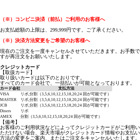
（※）コンビニ決済（前払）ご利用のお客様へ
お支払総額の上限は、299,999円です。ご了承ください。
（※）決済方法変更をご希望のお客様へ
現在のご注文を一度キャンセルさせていただきます。お手数で
すが再注文をお願いいたします。
クレジットカード
【取扱カード】
取り扱いカードは以下のとおりです。
すべてのカード会社で、一括払いが可能となっております。
カード会社
支払方法
VISA
リボ,分割（3,5,6,10,12,15,18,20,24 回が可能です）
MASTER
リボ,分割（3,5,6,10,12,15,18,20,24 回が可能です）
JCB
リボ,分割（3,5,6,10,12,15,18,20,24 回が可能です）
Diners
リボ
AMEX
分割（3,5,6,10,12,15,18,20,24 回が可能です）
【備考】
お客様のご利用状況などによってクレジットカードがご利用い
ただけない場合、楽天市場がクレジットカード情報やお支払い
方法の変更をご案内、またはご注文をキャンセルいたします。