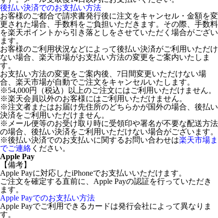
後払い決済でのお支払い方法
お客様のご都合で請求書発行後に注文をキャンセル・金額を変
更された場合、手数料をご負担いただきます。その際、手数料
を楽天ポイントから引き落としをさせていただく場合がござい
ます。
お客様のご利用状況などによって後払い決済がご利用いただけ
ない場合、楽天市場がお支払い方法の変更をご案内いたしま
す。
お支払い方法の変更をご案内後、7日間変更いただけない場
合、楽天市場が自動でご注文をキャンセルいたします。
※54,000円（税込）以上のご注文にはご利用いただけません。
※楽天会員以外のお客様にはご利用いただけません。
※注文者またはお届け先住所のどちらかが国外の場合、後払い
決済をご利用いただけません。
※メール便等のお受け取り時に受領印や署名が不要な配送方法
の場合、後払い決済をご利用いただけない場合がございます。
※後払い決済でのお支払いに関するお問い合わせは
楽天市場ま
でご連絡
ください。
Apple Pay
【備考】
Apple Payに対応したiPhoneでお支払いいただけます。
ご注文を確定する直前に、Apple Payの認証を行っていただき
ます。
Apple Payでのお支払い方法
Apple Payでご利用できるカードは発行会社によって異なりま
す。