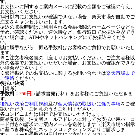
す。
お支払いに関するご案内メールに記載の金額をご確認のうえ、
お支払いください。
14日以内にお支払いが確認できない場合、楽天市場が自動でご
注文をキャンセルいたします。
振込の取扱時間はご利用される金融機関のホームページなどを
予めご確認ください。連休時など、銀行窓口でお振込みができ
ない場合は、ATMやネットバンキングにてお振込みくださ
い。
誠に勝手ながら、振込手数料はお客様のご負担でお願いいたし
ます。
※ご注文者様名義の口座よりお支払いください。ご注文者様以
外の名義でお支払いいただいた場合、お支払いの確認ができな
い場合がございます。
※銀行振込でのお支払いに関するお問い合わせは
楽天市場まで
ご連絡
ください。
後払い決済
【備考】
手数料：
250円
（請求書発行料）をお客様にご負担いただきま
す。
後払い決済ご利用規約
及び
個人情報の取扱いに係る事項
をご確
認いただき、ご同意のうえご利用ください。
各コンビニまたは銀行でお支払いいただけます。
商品発送後、注文者メールアドレスに対してお支払い用バーコ
ード付きの請求のご案内メールを送付します（楽天市場の指示
に基づき株式会社ネットプロテクションズよりご請求しま
す）。メール受取後14日以内にお支払いください。