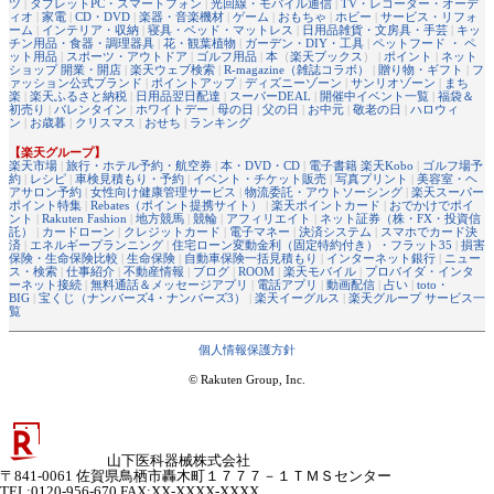
ツ
|
タブレットPC・スマートフォン
|
光回線・モバイル通信
|
TV・レコーダー・オーデ
ィオ
|
家電
|
CD・DVD
|
楽器・音楽機材
|
ゲーム
|
おもちゃ
|
ホビー
|
サービス・リフォ
ーム
|
インテリア・収納
|
寝具・ベッド・マットレス
|
日用品雑貨・文房具・手芸
|
キッ
チン用品・食器・調理器具
|
花・観葉植物
|
ガーデン・DIY・工具
|
ペットフード ・ ペ
ット用品
|
スポーツ・アウトドア
|
ゴルフ用品
|
本
（
楽天ブックス
） |
ポイント
|
ネット
ショップ 開業・開店
|
楽天ウェブ検索
|
R-magazine（雑誌コラボ）
|
贈り物・ギフト
|
フ
ァッション公式ブランド
|
ポイントアップ
|
ディズニーゾーン
|
サンリオゾーン
|
まち
楽
|
楽天ふるさと納税
|
日用品翌日配達
|
スーパーDEAL
|
開催中イベント一覧
|
福袋＆
初売り
|
バレンタイン
|
ホワイトデー
|
母の日
|
父の日
|
お中元
|
敬老の日
|
ハロウィ
ン
|
お歳暮
|
クリスマス
|
おせち
|
ランキング
【楽天グループ】
楽天市場
|
旅行・ホテル予約・航空券
|
本・DVD・CD
|
電子書籍 楽天Kobo
|
ゴルフ場予
約
|
レシピ
|
車検見積もり・予約
|
イベント・チケット販売
|
写真プリント
|
美容室・ヘ
アサロン予約
|
女性向け健康管理サービス
|
物流委託・アウトソーシング
|
楽天スーパー
ポイント特集
|
Rebates（ポイント提携サイト）
|
楽天ポイントカード
|
おでかけでポイ
ント
|
Rakuten Fashion
|
地方競馬
|
競輪
|
アフィリエイト
|
ネット証券（株・FX・投資信
託）
|
カードローン
|
クレジットカード
|
電子マネー
|
決済システム
|
スマホでカード決
済
|
エネルギープランニング
|
住宅ローン変動金利（固定特約付き）・フラット35
|
損害
保険・生命保険比較
|
生命保険
|
自動車保険一括見積もり
|
インターネット銀行
|
ニュー
ス・検索
|
仕事紹介
|
不動産情報
|
ブログ
|
ROOM
|
楽天モバイル
|
プロバイダ・インタ
ーネット接続
|
無料通話＆メッセージアプリ
|
電話アプリ
|
動画配信
|
占い
|
toto・
BIG
|
宝くじ（ナンバーズ4・ナンバーズ3）
|
楽天イーグルス
|
楽天グループ サービス一
覧
個人情報保護方針
© Rakuten Group, Inc.
山下医科器械株式会社
〒841-0061 佐賀県鳥栖市轟木町１７７７－１ＴＭＳセンター
TEL:0120-956-670 FAX:XX-XXXX-XXXX