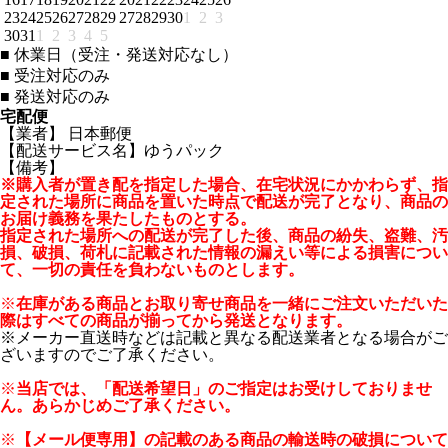
23
24
25
26
27
28
29
27
28
29
30
1
2
3
30
31
1
2
3
4
5
■
休業日（受注・発送対応なし）
■
受注対応のみ
■
発送対応のみ
宅配便
【業者】 日本郵便
【配送サービス名】ゆうパック
【備考】
※購入者が置き配を指定した場合、在宅状況にかかわらず、指
定された場所に商品を置いた時点で配送が完了となり、商品の
お届け義務を果たしたものとする。
指定された場所への配送が完了した後、商品の紛失、盗難、汚
損、破損、荷札に記載された情報の漏えい等による損害につい
て、一切の責任を負わないものとします。
※
在庫がある商品とお取り寄せ商品を一緒にご注文いただいた
際はすべての商品が揃ってから発送となります。
※メーカー直送時などは記載と異なる配送業者となる場合がご
ざいますのでご了承ください。
※
当店では、「配送希望日」のご指定はお受けしておりませ
ん。あらかじめご了承ください。
※
【メール便専用】の記載のある商品の輸送時の破損について