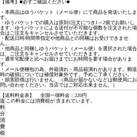
【備考】■必ずご確認ください■
・本商品はゆうパケット（メール便）にて商品を発送いたしま
す。
・ゆうパケットでの購入は原則1注文につき1～2個でお願いし
ます。ゆうパケットによる送付が不可能な個数を注文された場
合はご注文をキャンセルさせていただきます。
・配送日時/時間帯指定や他商品との同梱はお受けできませ
ん。
・他商品と同梱しゆうパケット（メール便）を選択された場合
は、ご注文をキャンセルさせていただきます。
・通常宅配便と比べお届けまでにお時間を要す場合がありま
す。
・メール便梱包の為、外箱潰れ・商品箱潰れがあります。郵送
時の破損については補償対象外です。予めご了承ください。
・損害賠償は行いません。（商品が届かないなどは郵便局にお
問い合わせください。当店ではご対応出来ません。）
【送料料金表】
全国一律料金：220円
送
この料金には消費税が 含まれています。
料
分
消
費
税