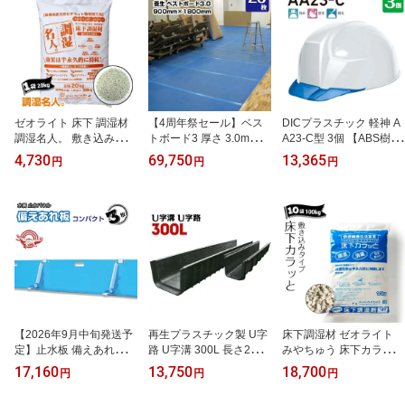
ゼオライト 床下 調湿材
【4周年祭セール】ベス
DICプラスチック 軽神 A
調湿名人。 敷き込みタイ
トボード3 厚さ 3.0mm 9
A23-C型 3個 【ABS樹脂
プ 1袋（20kg）カビ 腐食
00mm×1800mm 25枚 エ
超軽量＋クリアバイザ
4,730
69,750
13,365
円
円
円
消臭 簡単施工 湿気防止
ムエフ 引越 床養生 搬入
ー】 作業用 工事用 安全
防虫 床下 調湿剤 床下カ
台車搬入 エムエフ 青ベ
軽量ヘルメット 工事 現
ラ カラ 半永久乾燥材
ニヤ 青板 181180010
場作業 保護シールド
【2026年9月中旬発送予
再生プラスチック製 U字
床下調湿材 ゼオライト
定】止水板 備えあれ板
路 U字溝 300L 長さ2m
みやちゅう 床下カラッと
コンパクト 3枚セット 組
幅30cm 深さ20cm 雨水
敷き込みタイプ 10袋（1
17,160
13,750
18,700
円
円
円
み立て簡単、省スペース
処理 用水路 ケーブルト
00kg） 土間 湿気取り カ
収納
ラフ U字溝 側溝 プラ水
ビ 腐食 消臭 簡単施工 湿