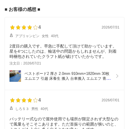
路
気防止 害虫 床下調湿
■ お客様の感想 ■
4
2026/07/31
アプリャンピン
女性
40代
2度目の購入です。早急に手配して頂けて助かっています。
星を4つにしたのは、輸送中の問題かもしれませんが、到着
時梱包されていたクラフト紙が破けていたからです。
注文日：2026/07/21
ベストボード2 厚さ 2.0mm 910mm×1820mm 30枚 
エムエフ 引越 床養生 搬入 台車搬入 エムエフ 青ベ
ニヤ 青板 181180030
4
2026/07/01
しろ５３
男性
40代
バッテリー式なので屋外使用でも場所が限定されず大型なの
で風量もそこそこあります。ただ首振りの範囲が狭いのと、