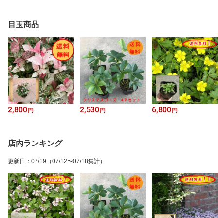
目玉商品
2,800
2,530
6,800
円
円
円
店内ランキング
更新日
：
07/19
（07/12〜07/18集計）