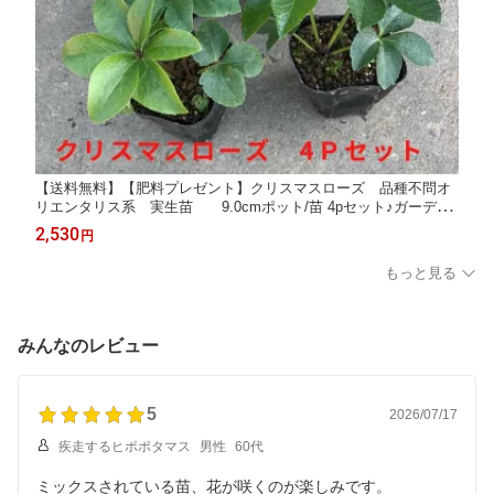
【送料無料】【肥料プレゼント】クリスマスローズ 品種不問オ
リエンタリス系 実生苗 9.0cmポット/苗 4pセット♪ガーデニ
ング
2,530
円
もっと見る
みんなのレビュー
5
2026/07/17
疾走するヒポポタマス
男性
60代
ミックスされている苗、花が咲くのが楽しみです。