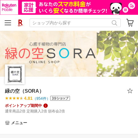
緑の空（SORA）
4.81
（
954
件）
ポイントアップ期間中
通常商品2倍 定期購入2倍 頒布会2倍
メニュー