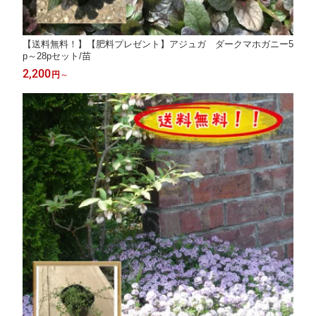
【送料無料！】【肥料プレゼント】アジュガ ダークマホガニー5
p～28pセット/苗
2,200
円
～