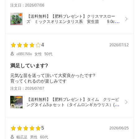
注文日：2026/07/06
【送料無料】【肥料プレゼント】クリスマスロー
ズ　ミックスオリエンタリス系　実生苗　　9.0cm
ポット/苗 4pセット♪ガーデニング
4
2026/07/12
o0BUN0o
女性
50代
満足しています?
元気な苗を送って頂いて大変良かったです?
育ってくれるのが楽しみです
注文日：2026/07/07
【送料無料】【肥料プレゼント】タイム　クリーピ
ングタイム5ｐセット（タイムロンギカウリス）(ピ
ンク)ハーブ　苗
5
2026/06/25
幅広足
男性
60代