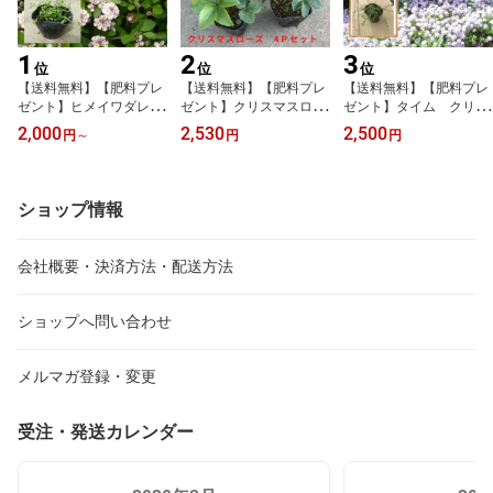
1
2
3
位
位
位
【送料無料】【肥料プレ
【送料無料】【肥料プレ
【送料無料】【肥料プレ
ゼント】ヒメイワダレソ
ゼント】クリスマスロー
ゼント】タイム クリー
ウ10p～80pセット（リ
ズ ミックスオリエンタ
ピングタイム5pセット
2,000
2,530
2,500
円
～
円
円
ピア）(リッピア)/苗
リス系 実生苗 9.0c
（タイムロンギカウリ
mポット/苗 4pセット♪ガ
ス）(ピンク)ハーブ 苗
ーデニング
ショップ情報
会社概要・決済方法・配送方法
ショップへ問い合わせ
メルマガ登録・変更
受注・発送カレンダー