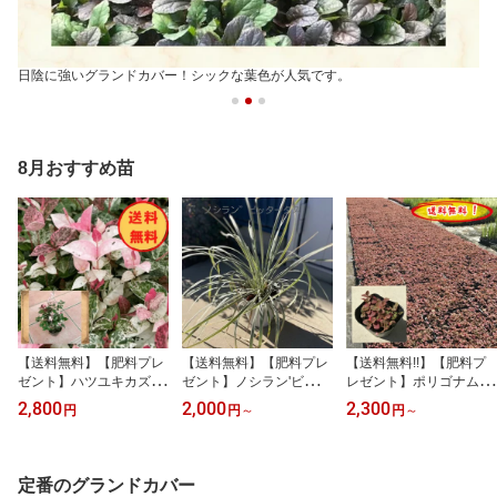
日陰に強いグランドカバー！シックな葉色が人気です。
8月おすすめ苗
【送料無料】【肥料プレ
【送料無料】【肥料プレ
【送料無料!!】【肥料プ
ゼント】ハツユキカズ
ゼント】ノシラン'ビッタ
レゼント】ポリゴナム
ラ 9.0cmポット 5pセッ
ータス'15.0cmp1p～5p
（ヒメツルソバ）4p～16
2,800
2,000
2,300
円
円
～
円
～
ト/苗
セット♪/苗
pセット/苗
定番のグランドカバー