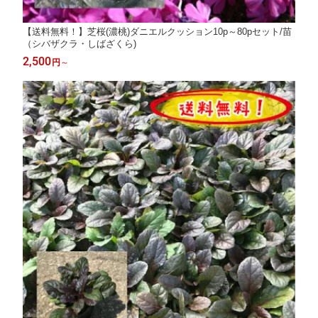
【送料無料！】芝桜(濃桃)ダニエルクッション10p～80pセット/苗
（シバザクラ・しばざくら)
2,500
円
～