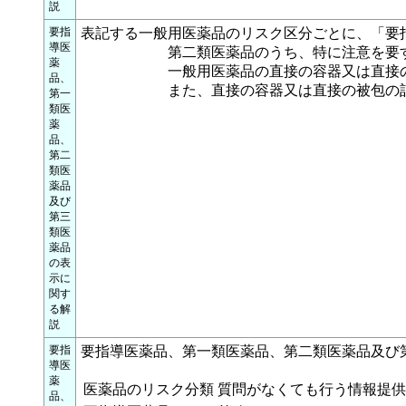
説
要指
表記する一般用医薬品のリスク区分ごとに、「要
導医
第二類医薬品のうち、特に注意を要する医
薬
一般用医薬品の直接の容器又は直接の被
品、
また、直接の容器又は直接の被包の記載が外
第一
類医
薬
品、
第二
類医
薬品
及び
第三
類医
薬品
の表
示に
関す
る解
説
要指
要指導医薬品、第一類医薬品、第二類医薬品及び
導医
薬
医薬品のリスク分類
質問がなくても行う情報提供
品、