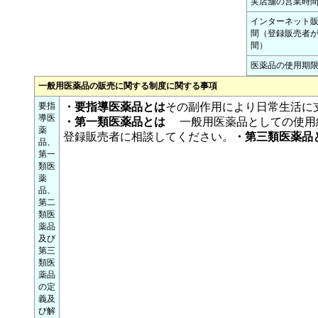
実店舗の営業時
インターネット
間（登録販売者
間）
医薬品の使用期
一般用医薬品の販売に関する制度に関する事項
要指
・要指導医薬品とは
その副作用により日常生活に
導医
・第一類医薬品とは
一般用医薬品としての使用
薬
登録販売者に相談してください。
・第三類医薬品
品、
第一
類医
薬
品、
第二
類医
薬品
及び
第三
類医
薬品
の定
義及
び解