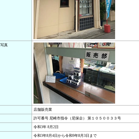
況写真
店舗販売業
許可番号 尼崎市指令（尼保企） 第１０５００３３号
令和3年 8月2日
令和3年8月4日から令和9年8月3日まで