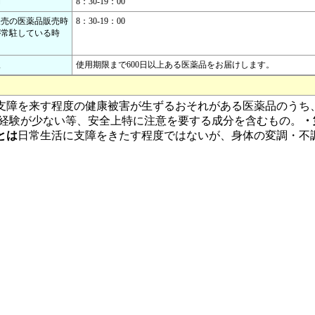
間
8：30-19：00
販売の医薬品販売時
8：30-19：00
が常駐している時
限
使用期限まで600日以上ある医薬品をお届けします。
支障を来す程度の健康被害が生ずるおそれがある医薬品のうち
経験が少ない等、安全上特に注意を要する成分を含むもの。
・
とは
日常生活に支障をきたす程度ではないが、身体の変調・不