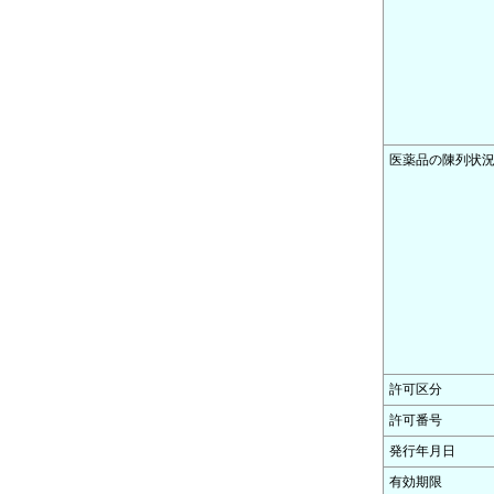
医薬品の陳列状
許可区分
許可番号
発行年月日
有効期限