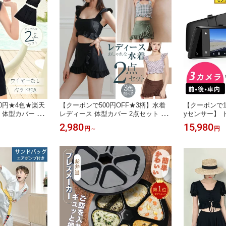
0円★4色★楽天
【クーポンで500円OFF★3柄】水着
【クーポンで1
 体型カバー 水
レディース 体型カバー 2点セット タ
yセンサー】 
 セパレート タ
ンキニ 水着 レディース 水着 中学生
ラー型 SON
2,980
15,980
円
～
円
 小胸 水着 タン
高校生 大学生 女子 おしゃれ 可愛い
ーダー 前後 
上下セット 可愛
ママ 水着 タンキ二 スカート セパレ
分離式 プロント
大人 水泳 みずぎ
ート かわいい フリル 小胸 娘 露出控
1080HD 全
れ 中学生 高校
えめ みずぎ 韓国 海 プール 温泉 修学
跡 ドラレコ ミ
旅行 送料無料
インチ液晶