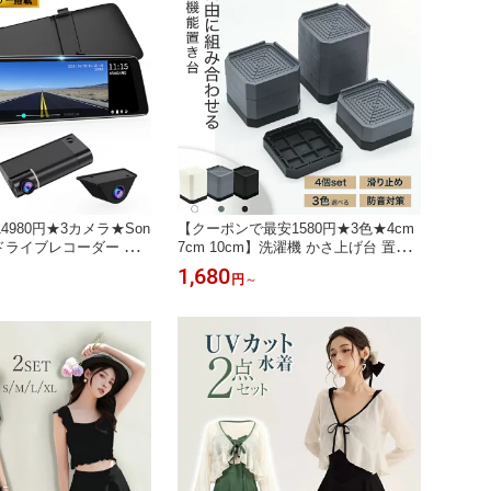
4980円★3カメラ★Son
【クーポンで最安1580円★3色★4cm
ドライブレコーダー ミ
7cm 10cm】洗濯機 かさ上げ台 置き
Yセンサー ドライブレコ
台 キャスター 洗濯機 台 防水パン 4個
1,680
円
～
分離型 同時録画 カメラ
セット 洗濯機 かさ上げ 台 かさあげ
 リア映像 HDR WDR
防振ゴム 洗濯機 冷蔵庫 嵩上げ 足 脚
方位記録 衝撃録画 GPS追
足上げ台 底上げ 防音 ドラム式 テレ
ラー SDカード付 9.88
ビ台 ソファー 滑り止め 防振 1段 2段
3段