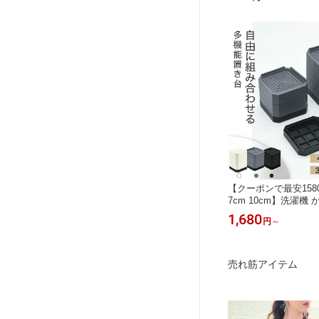
ド 傷防止 固定 椅子
スター台 キャリーケ
靴下 シリコン 静音 
がり防止 荷物保護 
【クーポンで最安158
7cm 10cm】洗濯機
台 キャスター 洗濯機 
1,680
円
～
セット 洗濯機 かさ上
防振ゴム 洗濯機 冷蔵
足上げ台 底上げ 防音
ビ台 ソファー 滑り止め
売れ筋アイテム
3段