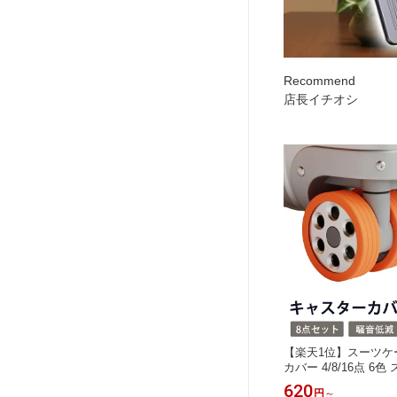
Recommend
店長イチオシ
【楽天1位】スーツケ
カバー 4/8/16点 6
脚カバー キャスター
620
円
～