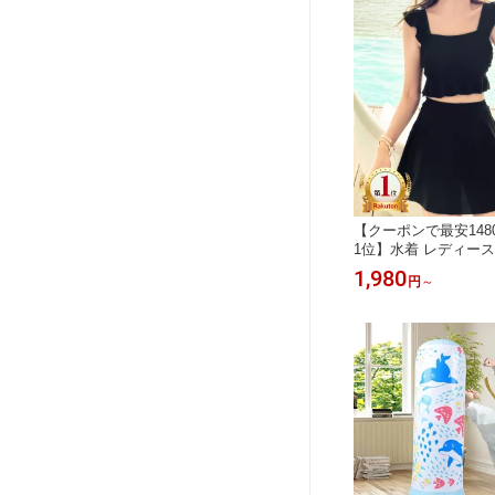
【クーポンで最安148
1位】水着 レディース
着 レディース セット
1,980
円
～
ンキニ 可愛い フリル
キニ水着 露出控えめ 
い水着 みずぎ 学生 
レディース水着 おしゃ
生 娘 サウナ