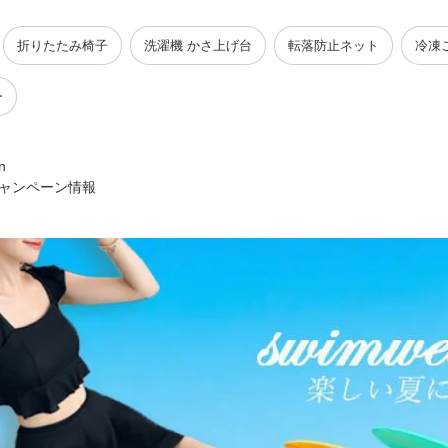
折りたたみ椅子
洗濯機 かさ上げ台
転落防止ネット
冷凍
ー
n
ャンペーン情報