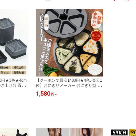
足キャップ キャ
ム 覗き防止 液晶保護 ブルーライトカ
テープ スーツ
ース キャスター
ット クリア ガラス フィルム iPhone
ターストッパー
キズ防止 汚れ転
11 Pro iPhone 8 iPhone XR x xs Max
ーケース キャ
騒音低減
アイフォン 8/7/7 Plus 対応 指紋防止
音 キズ防止 
飛散防止
0円★3色★4cm
【クーポンで最安1480円★4色♪楽天1
 かさ上げ台 置き
位】おにぎりメーカー おにぎり型 大
台 防水パン 4個
きめ おにぎり 型 おむすび型 三角 お
1,580
円
～
げ 台 かさあげ
にぎり 型抜き おにぎり ケース 6個 押
庫 嵩上げ 足 脚
し型 おむすび 手作り おにぎりメーカ
 ドラム式 テレ
ー 小さめ 簡単 便利 ぬき型 朝 昼ご飯
 防振 1段 2段
弁当 焼きおにぎり 道具 ツール キッ
チン