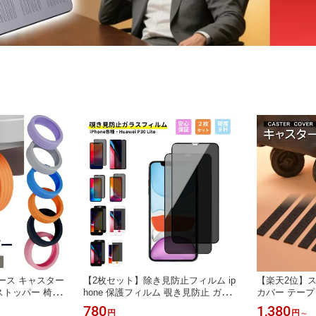
ース キャスター
【2枚セット】除き見防止フィルム ip
【楽天2位】
色 ストッパー 椅子
hone 保護フィルム 覗き見防止 ガラス
カバー テープ
ストッパー ベッ
フィルム iphone xr 強化ガラスフィル
ーカバー 取れ
780
1,380
円
円
～