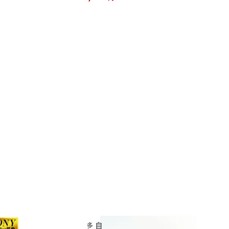
ケース 輪カバー キャス
ーツケースキャスター キャリーケー
 ベッド 傷防止 キャリ
ス タイヤ 修理 交換 取り替え キャリ
スター保護 強力粘着 静
ーバッグ 車輪 70/60/54/64mm キット
汚れ転がり防止
部品 交換用キャスター 静音