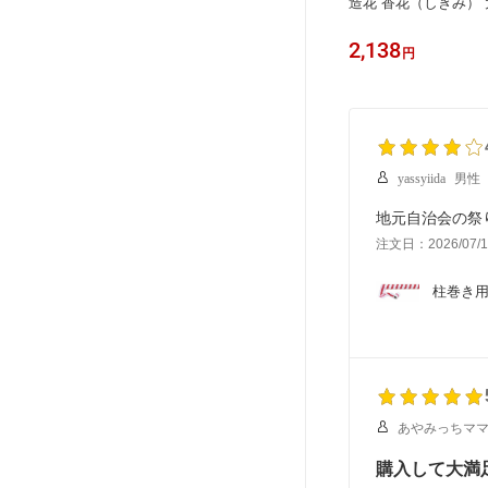
造花 香花（しきみ） 
2,138
円
yassyiida
男性
地元自治会の祭
注文日：2026/07/1
柱巻き用
あやみっちマ
購入して大満足