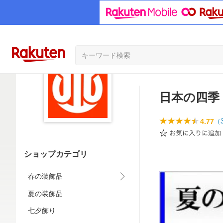
日本の四季
4.77
（
ショップカテゴリ
春の装飾品
夏の装飾品
七夕飾り