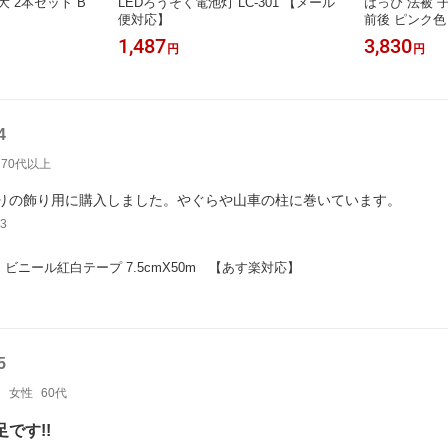
大 2本セット B
LEDろうそく電池灯 LC-301 【メール
はっぴ 法被 子
便対応】
前後 ピンク
1,487
3,830
円
円
4
70代以上
りの飾り用に購入しました。やぐらや山車の柱に巻いています。
3
 ビニール紅白テープ 7.5cmX50m　【あす楽対応】
5
マ
女性
60代
です!!