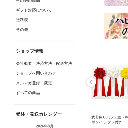
その他の商品
ギフト対応について
送料表
その他
ショップ情報
会社概要・決済方法・配送方法
ショップへ問い合わせ
メルマガ登録・変更
すべての商品
受注・発送カレンダー
んこ（亀
ペナント（トロフィー用リボン） 小
式典用リボン記章（胸
5枚セット （4cmX30cm）【メール便
ボンバラ タレ付き
2026年8月
対応】