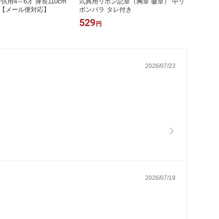
供用4～6才 身長110cm
式典用リボン記章（胸章 徽章） 中リ
色【メール便対応】
ボンバラ タレ付き
529
円
2026/07/23
2026/07/19