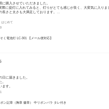
用に購入させていただきました。
を実際に提灯に入れてみると、灯りがとても感じが良く、大変気に入りま
の長さと太さも大満足しております。
ロウソクは安心して使えるのがいいです。
｜はじめて
ら商品が届くまでが早くてこれもまた◎でした。
0
にも他店さんよりもお安く購入できたので、本当によかったです！
いと思っております。
うそく電池灯 LC-301 【メール便対応】
5
の日に届きました。
た。
います。
1
ボン記章（胸章 徽章） 中リボンバラ タレ付き