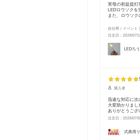
実母の初盆提灯
LEDロウソク
また、ロウソク
やはり、LED
自分用｜イベント
そして、注文か
注文日：2026/07/1
あと、お値段的
また、購入した
LEDろ
購入者
迅速な対応に次
大変助かりまし
ありがとうござ
注文日：2026/07/0
式典用リ