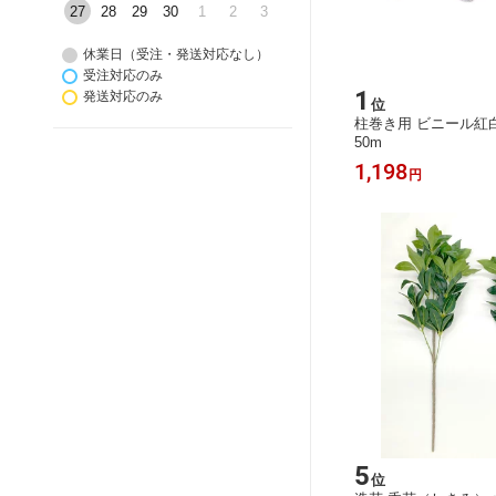
27
28
29
30
1
2
3
休業日（受注・発送対応なし）
受注対応のみ
1
発送対応のみ
位
柱巻き用 ビニール紅白テ
50m
1,198
円
5
位