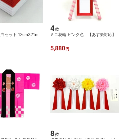
4
位
紅白セット 12cmX21m
ミニ花輪 ピンク色 【あす楽対応】
】
5,880
円
8
位