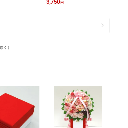
3,750
540
円
除く）