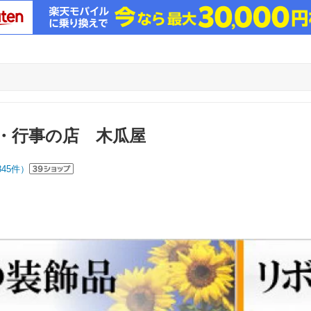
・行事の店 木瓜屋
345
件）