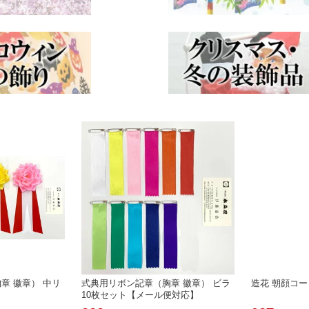
章 徽章） 中リ
式典用リボン記章（胸章 徽章） ビラ
造花 朝顔コード
10枚セット【メール便対応】