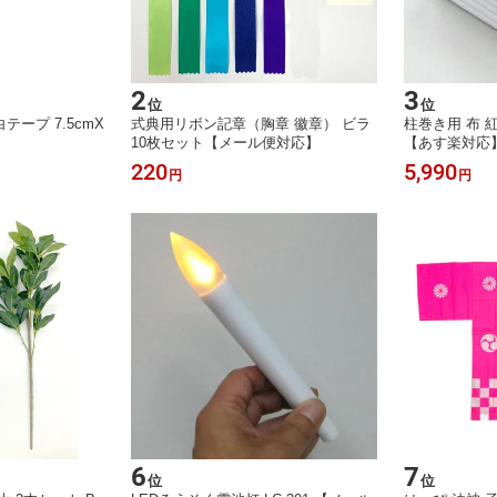
2
3
位
位
ープ 7.5cmX
式典用リボン記章（胸章 徽章） ビラ
柱巻き用 布 
10枚セット【メール便対応】
【あす楽対応
220
5,990
円
円
6
7
位
位