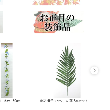
 水色 180cm
造花 椰子（ヤシ）の葉 5本セット
ポリ提
お祭り