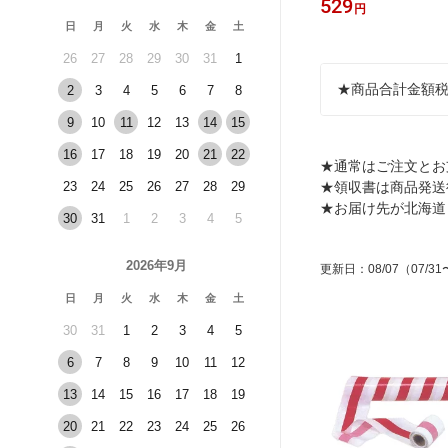
800
529
円
円
日
月
火
水
木
金
土
26
27
28
29
30
31
1
★商品合計金額税
2
3
4
5
6
7
8
9
10
11
12
13
14
15
16
17
18
19
20
21
22
★通常はご注文とお
23
24
25
26
27
28
29
★領収書は商品発送
★お届け先が北海道
30
31
1
2
3
4
5
2026年9月
更新日
：
08/07
（07/31
日
月
火
水
木
金
土
30
31
1
2
3
4
5
6
7
8
9
10
11
12
13
14
15
16
17
18
19
20
21
22
23
24
25
26