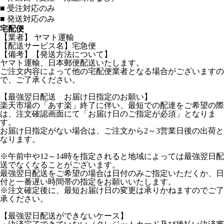
■
受注対応のみ
■
発送対応のみ
宅配便
【業者】 ヤマト運輸
【配送サービス名】宅急便
【備考】【発送方法について】
ヤマト運輸、日本郵便配送いたします。
ご注文内容によって他の宅配便業者となる場合がございますの
で、ご了承ください。
【最強翌日配送 お届け日指定のお願い】
楽天市場の「あす楽」終了に伴い、最短での配達をご希望の際
は、注文確認画面にて「お届け日のご指定が必須」となりま
す。
お届け日指定がない場合は、ご注文から2～3営業日後の出荷と
なります。
※午前中や12～14時を指定されると地域によっては最強翌日配
送でなくなることがございます。
最強翌日配送をご希望の場合は日付のみご指定いただくか、日
付と一番遅い時間帯の指定をお願いいたします。
※注文確定後に、最短お届け日の変更は承りかねますのでご了
承ください。
【最強翌日配送ができないケース】