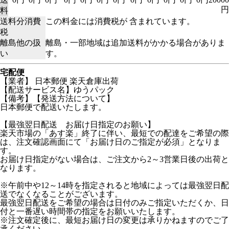
円
料
送料分消費
この料金には消費税が 含まれています。
税
離島他の扱
離島・一部地域は追加送料がかかる場合がありま
い
す。
宅配便
【業者】 日本郵便 楽天倉庫出荷
【配送サービス名】ゆうパック
【備考】【発送方法について】
日本郵便で配送いたします。
【最強翌日配送 お届け日指定のお願い】
楽天市場の「あす楽」終了に伴い、最短での配達をご希望の際
は、注文確認画面にて「お届け日のご指定が必須」となりま
す。
お届け日指定がない場合は、ご注文から2～3営業日後の出荷と
なります。
※午前中や12～14時を指定されると地域によっては最強翌日配
送でなくなることがございます。
最強翌日配送をご希望の場合は日付のみご指定いただくか、日
付と一番遅い時間帯の指定をお願いいたします。
※注文確定後に、最短お届け日の変更は承りかねますのでご了
承ください。