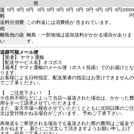
県
送
0円
0円
0円
0円
0円
0円
0円
0円
0円
0円
0円
0円
20000
円
料
送料分消費
この料金には消費税が 含まれています。
税
離島他の扱
離島・一部地域は追加送料がかかる場合がありま
い
す。
追跡可能メール便
【業者】 ヤマト運輸
【配送サービス名】ネコポス
【備考】ヤマト運輸のメール便（ポスト投函）でのお届けとな
ります。
お客様による日時指定、配送業者の指定はお受けできませんの
でご了承ください。
【 ご注意下さい！ 】
※住所不明などによって当店へ返送された場合は、かかった費
用をすべて請求させていただきます。
また、楽天市場へ報告させていただくとともに次回以降のご注
文は受付致かねる場合がございます。 予めご了承下さい。
再発送をご希望される場合でも返送された際の費用はご返金で
きかねます。 新たにご注文して頂きますようお願い申し上げ
ます。何卒ご了承ください。