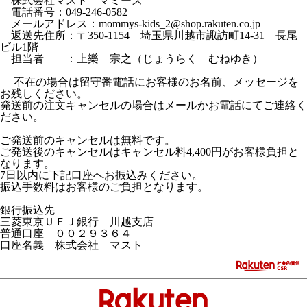
株式会社マスト マミーズ
電話番号：049-246-0582
メールアドレス：mommys-kids_2@shop.rakuten.co.jp
返送先住所：〒350-1154 埼玉県川越市諏訪町14-31 長尾
ビル1階
担当者 ：上樂 宗之（じょうらく むねゆき）
不在の場合は留守番電話にお客様のお名前、メッセージを
お残しください。
発送前の注文キャンセルの場合はメールかお電話にてご連絡く
ださい。
ご発送前のキャンセルは無料です。
ご発送後のキャンセルはキャンセル料4,400円がお客様負担と
なります。
7日以内に下記口座へお振込みください。
振込手数料はお客様のご負担となります。
銀行振込先
三菱東京ＵＦＪ銀行 川越支店
普通口座 ００２９３６４
口座名義 株式会社 マスト