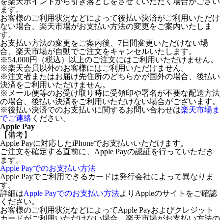
を楽天ポイントから引き落としをさせていただく場合がござい
ます。
お客様のご利用状況などによって後払い決済がご利用いただけ
ない場合、楽天市場がお支払い方法の変更をご案内いたしま
す。
お支払い方法の変更をご案内後、7日間変更いただけない場
合、楽天市場が自動でご注文をキャンセルいたします。
※54,000円（税込）以上のご注文にはご利用いただけません。
※楽天会員以外のお客様にはご利用いただけません。
※注文者またはお届け先住所のどちらかが国外の場合、後払い
決済をご利用いただけません。
※メール便等のお受け取り時に受領印や署名が不要な配送方法
の場合、後払い決済をご利用いただけない場合がございます。
※後払い決済でのお支払いに関するお問い合わせは
楽天市場ま
でご連絡
ください。
Apple Pay
【備考】
Apple Payに対応したiPhoneでお支払いいただけます。
ご注文を確定する直前に、Apple Payの認証を行っていただき
ます。
Apple Payでのお支払い方法
Apple Payでご利用できるカードは発行会社によって異なりま
す。
詳細は
Apple Payでのお支払い方法
よりAppleのサイトをご確認
ください。
お客様のご利用状況などによってApple Payおよびクレジット
カードがご利用いただけない場合、楽天市場がお支払い方法の