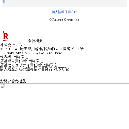
覧
個人情報保護方針
© Rakuten Group, Inc.
会社概要
株式会社マスト
〒350-1147 埼玉県川越市諏訪町14-31長尾ビル1階
TEL:049-246-0582 FAX:049-246-0582
代表者
:
上樂 宗之
店舗運営責任者
:
上樂 宗之
店舗セキュリティ責任者
:
上樂宗之
購入履歴からの適格請求書発行:対応可能
お問い合わせ先