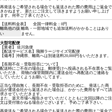
再発送をご希望される場合でも返送された際の費用はご返金で
きかねます。 新たにご注文して頂きますようお願い申し上げ
ます。何卒ご了承ください。
【送料料金表】
全国一律料金：0円
離島他の扱
離島・一部地域でも追加送料がかかることはあり
い
ません。
大型宅配便
【業者】 佐川急便
【配送サービス名】飛脚ラージサイズ宅配便
【備考】沖縄県、離島へは別途送料20,000円をいただきます。
【長期不在・受取拒否について】
配送時にご不在の場合は、郵便受けへ投函される不在票をご覧
いただき、 荷物の保管期限内に運送会社へ再配送のご連絡を
していただくようお願いしてます。
正当な理由無く、長期不在・受取拒否のために、 発送した商
品が運送会社から返送された場合は、かかった費用をすべて請
求させていただきます。
また、楽天市場へ報告させていただくとともに次回以降のご注
文は受付致かねる場合がございます。 予めご了承下さい。
再発送をご希望される場合でも返送された際の費用はご返金で