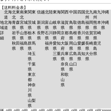
【送料料金表】
北海
北東
南東
関東
信越
北陸
東海
関西
中国
四国
北九
南九
沖縄
道
北
北
州
州
地
北海
青森
宮城
茨城
新潟
富山
岐阜
滋賀
鳥取
徳島
福岡
熊本
沖縄
域
道
県
県
県
県
県
県
県
県
県
県
県
県
詳
岩手
山形
栃木
長野
石川
静岡
京都
島根
香川
佐賀
宮崎
細
県
県
県
県
県
県
府
県
県
県
県
秋田
福島
群馬
福井
愛知
大阪
岡山
愛媛
長崎
鹿児
県
県
県
県
県
府
県
県
県
島
埼玉
三重
兵庫
広島
高知
大分
県
県
県
県
県
県
県
千葉
奈良
山口
県
県
県
東京
和歌
都
山
神奈
県
川
県
山梨
県
送
0円
0円
0円
0円
0円
0円
0円
0円
0円
0円
0円
0円
20000