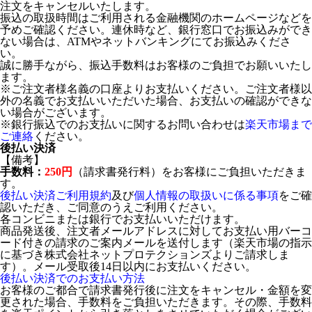
注文をキャンセルいたします。
振込の取扱時間はご利用される金融機関のホームページなどを
予めご確認ください。連休時など、銀行窓口でお振込みができ
ない場合は、ATMやネットバンキングにてお振込みくださ
い。
誠に勝手ながら、振込手数料はお客様のご負担でお願いいたし
ます。
※ご注文者様名義の口座よりお支払いください。ご注文者様以
外の名義でお支払いいただいた場合、お支払いの確認ができな
い場合がございます。
※銀行振込でのお支払いに関するお問い合わせは
楽天市場まで
ご連絡
ください。
後払い決済
【備考】
手数料：
250円
（請求書発行料）をお客様にご負担いただきま
す。
後払い決済ご利用規約
及び
個人情報の取扱いに係る事項
をご確
認いただき、ご同意のうえご利用ください。
各コンビニまたは銀行でお支払いいただけます。
商品発送後、注文者メールアドレスに対してお支払い用バーコ
ード付きの請求のご案内メールを送付します（楽天市場の指示
に基づき株式会社ネットプロテクションズよりご請求しま
す）。メール受取後14日以内にお支払いください。
後払い決済でのお支払い方法
お客様のご都合で請求書発行後に注文をキャンセル・金額を変
更された場合、手数料をご負担いただきます。その際、手数料