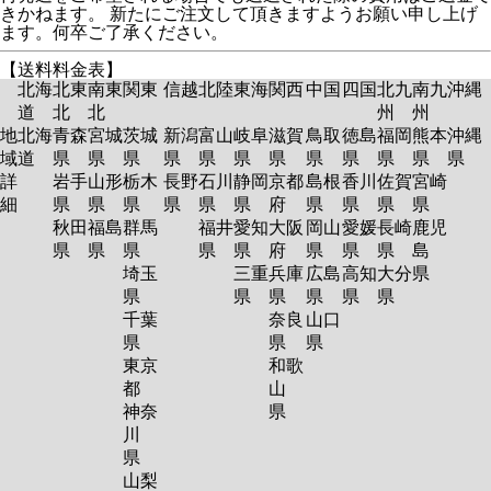
きかねます。 新たにご注文して頂きますようお願い申し上げ
ます。何卒ご了承ください。
【送料料金表】
北海
北東
南東
関東
信越
北陸
東海
関西
中国
四国
北九
南九
沖縄
道
北
北
州
州
地
北海
青森
宮城
茨城
新潟
富山
岐阜
滋賀
鳥取
徳島
福岡
熊本
沖縄
域
道
県
県
県
県
県
県
県
県
県
県
県
県
詳
岩手
山形
栃木
長野
石川
静岡
京都
島根
香川
佐賀
宮崎
細
県
県
県
県
県
県
府
県
県
県
県
秋田
福島
群馬
福井
愛知
大阪
岡山
愛媛
長崎
鹿児
県
県
県
県
県
府
県
県
県
島
埼玉
三重
兵庫
広島
高知
大分
県
県
県
県
県
県
県
千葉
奈良
山口
県
県
県
東京
和歌
都
山
神奈
県
川
県
山梨