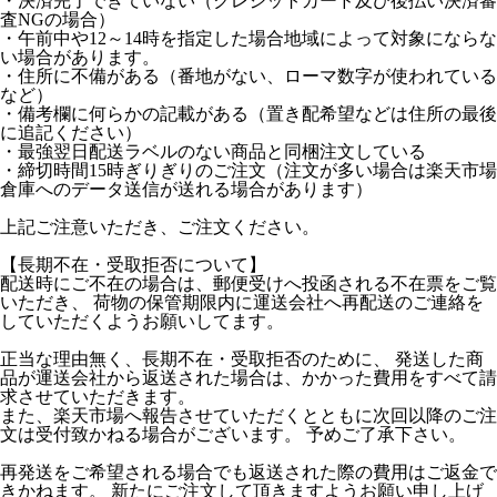
・決済完了できていない（クレジットカード及び後払い決済審
査NGの場合）
・午前中や12～14時を指定した場合地域によって対象にならな
い場合があります。
・住所に不備がある（番地がない、ローマ数字が使われている
など）
・備考欄に何らかの記載がある（置き配希望などは住所の最後
に追記ください）
・最強翌日配送ラベルのない商品と同梱注文している
・締切時間15時ぎりぎりのご注文（注文が多い場合は楽天市場
倉庫へのデータ送信が送れる場合があります）
上記ご注意いただき、ご注文ください。
【長期不在・受取拒否について】
配送時にご不在の場合は、郵便受けへ投函される不在票をご覧
いただき、 荷物の保管期限内に運送会社へ再配送のご連絡を
していただくようお願いしてます。
正当な理由無く、長期不在・受取拒否のために、 発送した商
品が運送会社から返送された場合は、かかった費用をすべて請
求させていただきます。
また、楽天市場へ報告させていただくとともに次回以降のご注
文は受付致かねる場合がございます。 予めご了承下さい。
再発送をご希望される場合でも返送された際の費用はご返金で
きかねます。 新たにご注文して頂きますようお願い申し上げ