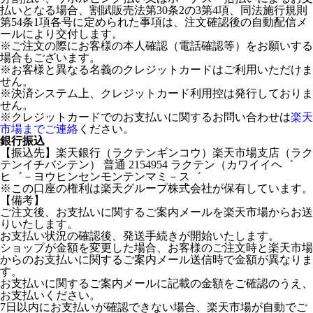
払いとなる場合、割賦販売法第30条2の3第4項、同法施行規則
第54条1項各号に定められた事項は、注文確認後の自動配信メ
ールにより交付します。
※ご注文の際にお客様の本人確認（電話確認等）をお願いする
場合もございます。
※お客様と異なる名義のクレジットカードはご利用いただけま
せん。
※決済システム上、クレジットカード利用控は発行しておりま
せん。
※クレジットカードでのお支払いに関するお問い合わせは
楽天
市場までご連絡
ください。
銀行振込
【振込先】楽天銀行（ラクテンギンコウ）楽天市場支店（ラク
テンイチバシテン） 普通 2154954 ラクテン（カワイイヘ゛
ヒ゛－ヨウヒンセンモンテンマミ－ス゛
※この口座の権利は楽天グループ株式会社が保有しています。
【備考】
ご注文後、お支払いに関するご案内メールを楽天市場からお送
りいたします。
お支払い状況の確認後、発送手続きが開始いたします。
ショップが金額を変更した場合、お客様のご注文時と楽天市場
からのお支払いに関するご案内メール送信時で金額が異なりま
す。
お支払いに関するご案内メールに記載の金額をご確認のうえ、
お支払いください。
7日以内にお支払いが確認できない場合、楽天市場が自動でご