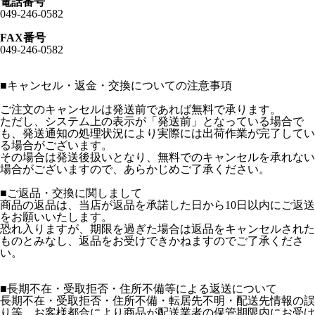
電話番号
049-246-0582
FAX番号
049-246-0582
■
キャンセル・返金・交換についての注意事項
ご注文のキャンセルは発送前であれば無料で承ります。
ただし、システム上の表示が「発送前」となっている場合で
も、発送通知の処理状況により実際には出荷作業が完了してい
る場合がございます。
その場合は発送後扱いとなり、無料でのキャンセルを承れない
場合がございますので、あらかじめご了承ください。
■ご返品・交換に関しまして
商品の返品は、当店が返品を承諾した日から10日以内にご返送
をお願いいたします。
恐れ入りますが、期限を過ぎた場合は返品をキャンセルされた
ものとみなし、返品をお受けできかねますのでご了承くださ
い。
■長期不在・受取拒否・住所不備等による返送について
長期不在・受取拒否・住所不備・転居先不明・配送先情報の誤
り等、お客様都合により商品が配送業者の保管期限内にお受け