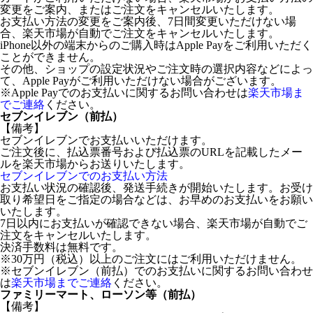
変更をご案内、またはご注文をキャンセルいたします。
お支払い方法の変更をご案内後、7日間変更いただけない場
合、楽天市場が自動でご注文をキャンセルいたします。
iPhone以外の端末からのご購入時はApple Payをご利用いただく
ことができません。
その他、ショップの設定状況やご注文時の選択内容などによっ
て、Apple Payがご利用いただけない場合がございます。
※Apple Payでのお支払いに関するお問い合わせは
楽天市場ま
でご連絡
ください。
セブンイレブン（前払）
【備考】
セブンイレブンでお支払いいただけます。
ご注文後に、払込票番号および払込票のURLを記載したメー
ルを楽天市場からお送りいたします。
セブンイレブンでのお支払い方法
お支払い状況の確認後、発送手続きが開始いたします。お受け
取り希望日をご指定の場合などは、お早めのお支払いをお願い
いたします。
7日以内にお支払いが確認できない場合、楽天市場が自動でご
注文をキャンセルいたします。
決済手数料は無料です。
※30万円（税込）以上のご注文にはご利用いただけません。
※セブンイレブン（前払）でのお支払いに関するお問い合わせ
は
楽天市場までご連絡
ください。
ファミリーマート、ローソン等（前払）
【備考】