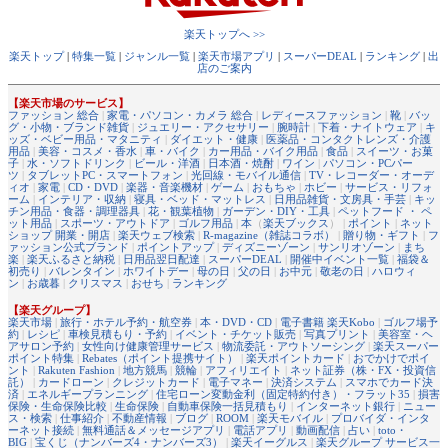
楽天トップへ >>
楽天トップ
|
特集一覧
|
ジャンル一覧
|
楽天市場アプリ
|
スーパーDEAL
|
ランキング
|
出
店のご案内
【楽天市場のサービス】
ファッション 総合
|
家電・パソコン・カメラ 総合
|
レディースファッション
|
靴
|
バッ
グ・小物・ブランド雑貨
|
ジュエリー・アクセサリー
|
腕時計
|
下着・ナイトウェア
|
キ
ッズ・ベビー用品・マタニティ
|
ダイエット・健康
|
医薬品・コンタクトレンズ・介護
用品
|
美容・コスメ・香水
|
車・バイク
|
カー用品・バイク用品
|
食品
|
スイーツ・お菓
子
|
水・ソフトドリンク
|
ビール・洋酒
|
日本酒・焼酎
|
ワイン
|
パソコン・PCパー
ツ
|
タブレットPC・スマートフォン
|
光回線・モバイル通信
|
TV・レコーダー・オーデ
ィオ
|
家電
|
CD・DVD
|
楽器・音楽機材
|
ゲーム
|
おもちゃ
|
ホビー
|
サービス・リフォ
ーム
|
インテリア・収納
|
寝具・ベッド・マットレス
|
日用品雑貨・文房具・手芸
|
キッ
チン用品・食器・調理器具
|
花・観葉植物
|
ガーデン・DIY・工具
|
ペットフード ・ ペ
ット用品
|
スポーツ・アウトドア
|
ゴルフ用品
|
本
（
楽天ブックス
） |
ポイント
|
ネット
ショップ 開業・開店
|
楽天ウェブ検索
|
R-magazine（雑誌コラボ）
|
贈り物・ギフト
|
フ
ァッション公式ブランド
|
ポイントアップ
|
ディズニーゾーン
|
サンリオゾーン
|
まち
楽
|
楽天ふるさと納税
|
日用品翌日配達
|
スーパーDEAL
|
開催中イベント一覧
|
福袋＆
初売り
|
バレンタイン
|
ホワイトデー
|
母の日
|
父の日
|
お中元
|
敬老の日
|
ハロウィ
ン
|
お歳暮
|
クリスマス
|
おせち
|
ランキング
【楽天グループ】
楽天市場
|
旅行・ホテル予約・航空券
|
本・DVD・CD
|
電子書籍 楽天Kobo
|
ゴルフ場予
約
|
レシピ
|
車検見積もり・予約
|
イベント・チケット販売
|
写真プリント
|
美容室・ヘ
アサロン予約
|
女性向け健康管理サービス
|
物流委託・アウトソーシング
|
楽天スーパー
ポイント特集
|
Rebates（ポイント提携サイト）
|
楽天ポイントカード
|
おでかけでポイ
ント
|
Rakuten Fashion
|
地方競馬
|
競輪
|
アフィリエイト
|
ネット証券（株・FX・投資信
託）
|
カードローン
|
クレジットカード
|
電子マネー
|
決済システム
|
スマホでカード決
済
|
エネルギープランニング
|
住宅ローン変動金利（固定特約付き）・フラット35
|
損害
保険・生命保険比較
|
生命保険
|
自動車保険一括見積もり
|
インターネット銀行
|
ニュー
ス・検索
|
仕事紹介
|
不動産情報
|
ブログ
|
ROOM
|
楽天モバイル
|
プロバイダ・インタ
ーネット接続
|
無料通話＆メッセージアプリ
|
電話アプリ
|
動画配信
|
占い
|
toto・
BIG
|
宝くじ（ナンバーズ4・ナンバーズ3）
|
楽天イーグルス
|
楽天グループ サービス一