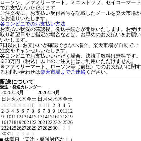
ローソン、ファミリーマート、ミニストップ、セイコーマート
でお支払いいただけます。
ご注文後に、お支払い受付番号を記載したメールを楽天市場か
らお送りいたします。
各コンビニでのお支払い方法
お支払い状況の確認後、発送手続きが開始いたします。お受け
取り希望日をご指定の場合などは、お早めのお支払いをお願い
いたします。
7日以内にお支払いが確認できない場合、楽天市場が自動でご
注文をキャンセルいたします。
各コンビニでお支払いいただく場合、決済手数料は無料です。
※30万円（税込）以上のご注文にはご利用いただけません。
※ファミリーマート、ローソン等（前払）でのお支払いに関す
るお問い合わせは
楽天市場までご連絡
ください。
配送について
受注・発送カレンダー
2026年8月
2026年9月
日
月
火
水
木
金
土
日
月
火
水
木
金
土
26
27
28
29
30
31
1
30
31
1
2
3
4
5
2
3
4
5
6
7
8
6
7
8
9
10
11
12
9
10
11
12
13
14
15
13
14
15
16
17
18
19
16
17
18
19
20
21
22
20
21
22
23
24
25
26
23
24
25
26
27
28
29
27
28
29
30
1
2
3
30
31
1
2
3
4
5
■
休業日（受注・発送対応なし）