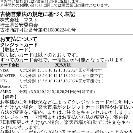
※お問い合わせには2営業日以内に返信します。
※時間外のお問い合わせに関しては翌営業日の受付となります。
古物営業法の規定に基づく表記
株式会社 マスト
埼玉県公安委員会
古物商許可証番号第431080022441号
お支払について
クレジットカード
【取扱カード】
取り扱いカードは以下のとおりです。
すべてのカード会社で、一括払いが可能となっております。
カード会社
支払方法
VISA
リボ,分割（3,5,6,10,12,15,18,20,24 回が可能です）
MASTER
リボ,分割（3,5,6,10,12,15,18,20,24 回が可能です）
JCB
リボ,分割（3,5,6,10,12,15,18,20,24 回が可能です）
Diners
リボ
AMEX
分割（3,5,6,10,12,15,18,20,24 回が可能です）
【備考】
お客様のご利用状況などによってクレジットカードがご利用い
ただけない場合、楽天市場がクレジットカード情報やお支払い
方法の変更をご案内、またはご注文をキャンセルいたします。
クレジットカード情報またはお支払い方法の変更をご案内後、
7日間変更いただけない場合、楽天市場が自動でご注文をキャ
ンセルいたします。
分割払い、リボルビング払い又はボーナス一括払いによるお支