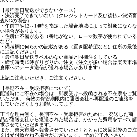
【最強翌日配送ができないケース】
・決済完了できていない（クレジットカード及び後払い決済審
査NGの場合）
・午前中や12～14時を指定した場合地域によって対象にならな
い場合があります。
・住所に不備がある（番地がない、ローマ数字が使われている
など）
・備考欄に何らかの記載がある（置き配希望などは住所の最後
に追記ください）
・最強翌日配送ラベルのない商品と同梱注文している
・締切時間15時ぎりぎりのご注文（注文が多い場合は楽天市場
倉庫へのデータ送信が送れる場合があります）
上記ご注意いただき、ご注文ください。
【長期不在・受取拒否について】
配送時にご不在の場合は、郵便受けへ投函される不在票をご覧
いただき、 荷物の保管期限内に運送会社へ再配送のご連絡を
していただくようお願いしてます。
正当な理由無く、長期不在・受取拒否のために、 発送した商
品が運送会社から返送された場合は、かかった費用をすべて請
求させていただきます。
また、楽天市場へ報告させていただくとともに次回以降のご注
文は受付致かねる場合がございます。 予めご了承下さい。