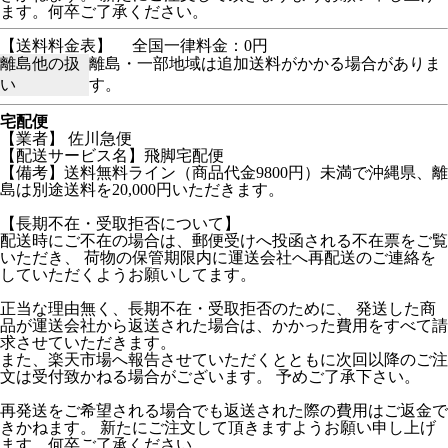
ます。何卒ご了承ください。
【送料料金表】
全国一律料金：0円
離島他の扱
離島・一部地域は追加送料がかかる場合がありま
い
す。
宅配便
【業者】 佐川急便
【配送サービス名】飛脚宅配便
【備考】送料無料ライン（商品代金9800円）未満で沖縄県、離
島は別途送料を20,000円いただきます。
【長期不在・受取拒否について】
配送時にご不在の場合は、郵便受けへ投函される不在票をご覧
いただき、 荷物の保管期限内に運送会社へ再配送のご連絡を
していただくようお願いしてます。
正当な理由無く、長期不在・受取拒否のために、 発送した商
品が運送会社から返送された場合は、かかった費用をすべて請
求させていただきます。
また、楽天市場へ報告させていただくとともに次回以降のご注
文は受付致かねる場合がございます。 予めご了承下さい。
再発送をご希望される場合でも返送された際の費用はご返金で
きかねます。 新たにご注文して頂きますようお願い申し上げ
ます。何卒ご了承ください。