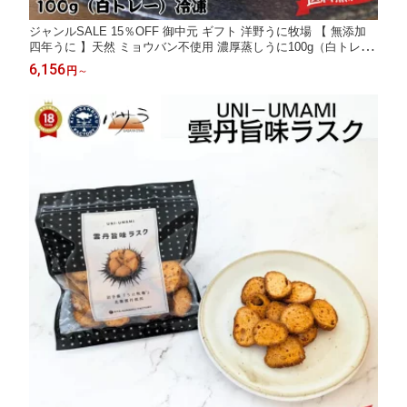
ジャンルSALE 15％OFF 御中元 ギフト 洋野うに牧場 【 無添加
四年うに 】天然 ミョウバン不使用 濃厚蒸しうに100g（白トレ
イ） 冷凍 凍結蒸しうに ( キタムラサキウニ ) 「 送料無料 雲丹 お
6,156
円
～
取り寄せ 海鮮 高級グルメ 高級海鮮 お取り寄せグルメ 海鮮ギフト
」