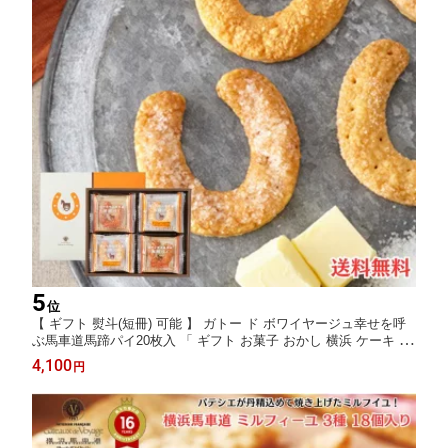
5
位
【 ギフト 熨斗(短冊) 可能 】 ガトー ド ボワイヤージュ幸せを呼
ぶ馬車道馬蹄パイ20枚入 「 ギフト お菓子 おかし 横浜 ケーキ マ
カロン おすすめ ミルフィーユ ホワイトデー お返し お礼 お祝い
4,100
円
馬車道 」HP(A)-B