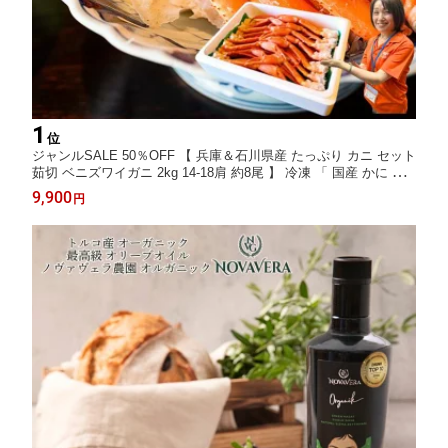
1
位
ジャンルSALE 50％OFF 【 兵庫＆石川県産 たっぷり カニ セット
茹切 ベニズワイガニ 2kg 14-18肩 約8尾 】 冷凍 「 国産 かに 送
料無料 蟹しゃぶ 蟹味噌 カニ ポーション カニ爪 ボイル ズワイガ
9,900
円
ニ ボイル お取り寄せグルメ 紅ズワイガニ 内祝 ギフト 」