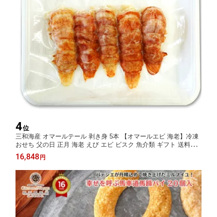
4
位
三和海産 オマールテール 剥き身 5本 【オマールエビ 海老】冷凍
おせち 父の日 正月 海老 えび エビ ビスク 魚介類 ギフト 送料無
料 オマール海老 テルミドール グリル お中元 お中元 三和海産 魚
16,848
円
介類