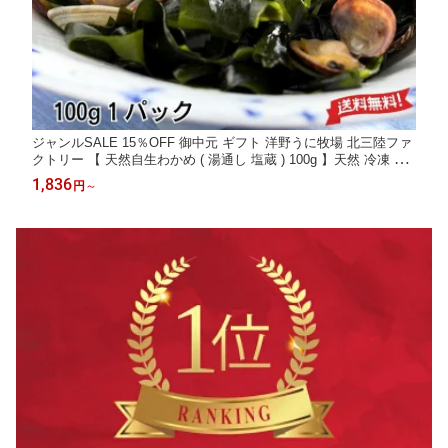
ジャンルSALE 15％OFF 御中元 ギフト 洋野うに牧場 北三陸ファ
クトリー 【 天然自生わかめ ( 湯通し 塩蔵 ) 100g 】天然 冷凍 【
岩手県産 】「 送料無料 お取り寄せ 海鮮 高級グルメ 高級海鮮 お
1,836
円
～
取り寄せグルメ 海鮮ギフト 食品ギフト 高級食材 」