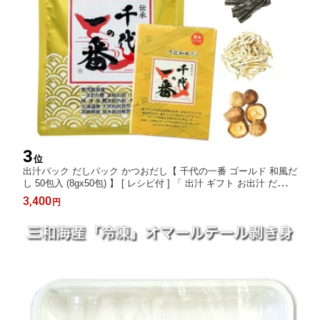
3
位
出汁パック だしパック かつおだし【 千代の一番 ゴールド 和風だ
し 50包入 (8gx50包) 】 [ レシピ付 ] 「 出汁 ギフト お出汁 だしの
素 パック 粉末 粉末だし かつお 国産 化学保存着色甘未料 だし 無
3,400
円
添加 飲むだし ねこぶだし ダシ 」