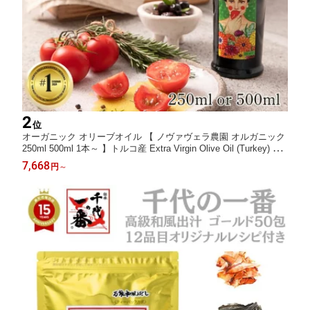
2
位
オーガニック オリーブオイル 【 ノヴァヴェラ農園 オルガニック
250ml 500ml 1本～ 】トルコ産 Extra Virgin Olive Oil (Turkey) 「
本物 無農薬 オーガニック 詰め合わせ 送料無料 ドレッシング エ
7,668
円
～
キストラバージン 最高級 世界一 」