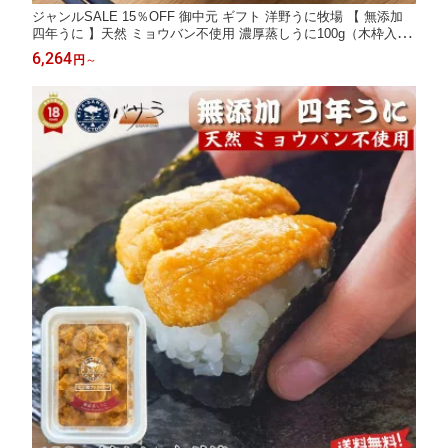
ジャンルSALE 15％OFF 御中元 ギフト 洋野うに牧場 【 無添加
四年うに 】天然 ミョウバン不使用 濃厚蒸しうに100g（木枠入
り） 冷凍 凍結蒸しうに ( キタムラサキウニ ) 「 送料無料 雲丹 お
6,264
円
～
取り寄せ 海鮮 高級グルメ 高級海鮮 お取り寄せグルメ 海鮮ギフト
」