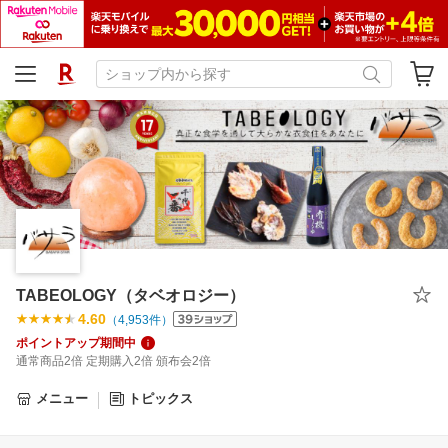
TABEOLOGY（タベオロジー）
4.60
（
4,953
件）
ポイントアップ期間中
通常商品2倍 定期購入2倍 頒布会2倍
メニュー
トピックス