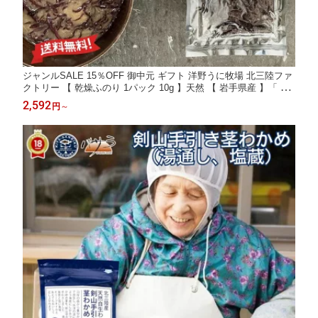
ジャンルSALE 15％OFF 御中元 ギフト 洋野うに牧場 北三陸ファ
クトリー 【 乾燥ふのり 1パック 10g 】天然 【 岩手県産 】「 の
り 海苔 送料無料 お取り寄せ 海鮮 高級グルメ 高級海鮮 お取り寄
2,592
円
～
せグルメ 海鮮ギフト 食品ギフト 高級食材 」