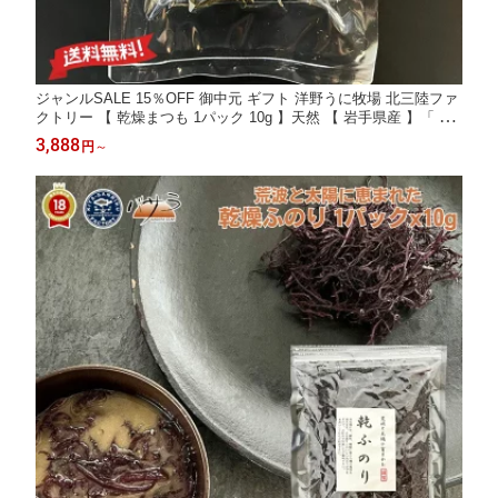
ジャンルSALE 15％OFF 御中元 ギフト 洋野うに牧場 北三陸ファ
クトリー 【 乾燥まつも 1パック 10g 】天然 【 岩手県産 】「 の
り 海苔 送料無料 お取り寄せ 海鮮 高級グルメ 高級海鮮 お取り寄
3,888
円
～
せグルメ 海鮮ギフト 食品ギフト 高級食材 」