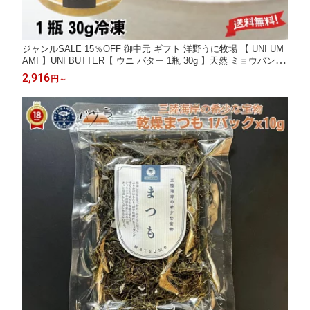
ジャンルSALE 15％OFF 御中元 ギフト 洋野うに牧場 【 UNI UM
AMI 】UNI BUTTER【 ウニ バター 1瓶 30g 】天然 ミョウバン不
使用 冷凍 【 岩手県産 】 ( キタムラサキウニ ) 「 うに パテ 送料
2,916
円
～
無料 雲丹 お取り寄せ グルメ 高級海鮮 お取り寄せグルメ 海鮮ギ
フト 」