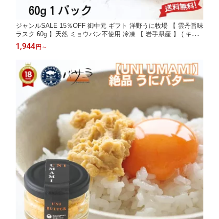
ジャンルSALE 15％OFF 御中元 ギフト 洋野うに牧場 【 雲丹旨味
ラスク 60g 】天然 ミョウバン不使用 冷凍 【 岩手県産 】 ( キタ
ムラサキウニ ) 「 うに パテ 送料無料 雲丹 お取り寄せ 海鮮 高級
1,944
円
～
グルメ 高級海鮮 お取り寄せグルメ 海鮮ギフト 食品ギフト 高級食
材 」