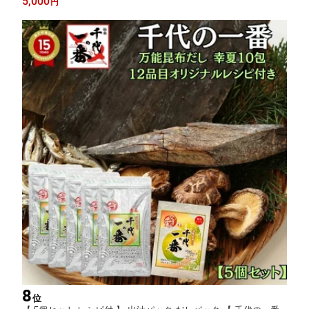
5,000
円
物 おうちカフェ アフタヌーンティー 」
8
位