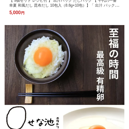
【 5個セット レシピ付 】 出汁パック だしパック 【 千代の一番
幸夏 和風だし 昆布だし 10包入（8.8g×10包）】「 出汁 パック 粉
末 無添加 ギフト 粉末だし 昆布 国産 送料無料 出汁醤油 かつお
5,000
円
鰹節 昆布 かつおぶし プレゼント 」