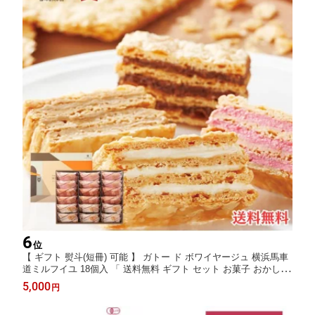
6
位
【 ギフト 熨斗(短冊) 可能 】 ガトー ド ボワイヤージュ 横浜馬車
道ミルフイユ 18個入 「 送料無料 ギフト セット お菓子 おかし 個
包装 横浜 詰め合わせ 洋菓子 ミルフィーユ お礼 お祝い 馬車道 バ
5,000
円
ニラ キャラメルラテ フランポワーズ 」