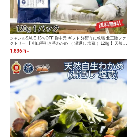
ジャンルSALE 15％OFF 御中元 ギフト 洋野うに牧場 北三陸ファ
クトリー 【 剣山手引き茎わかめ （ 湯通し 塩蔵 ）120g 】天然
冷凍 【 岩手県産 】「 送料無料 お取り寄せ 海鮮 高級グルメ 高級
1,836
円
～
海鮮 お取り寄せグルメ 海鮮ギフト 食品ギフト 高級食材 」