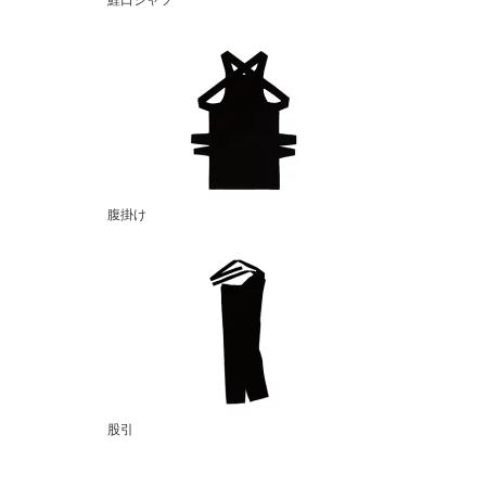
鯉口シャツ
腹掛け
股引