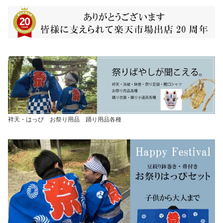
袢天・はっぴ お祭り用品 踊り用品各種