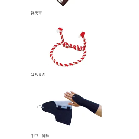
袢天帯
はちまき
手甲・脚絆