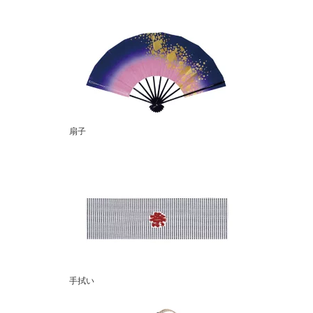
扇子
手拭い