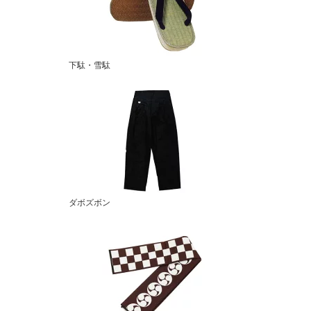
下駄・雪駄
ダボズボン