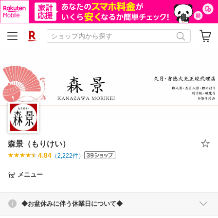
森景（もりけい）
4.84
（
2,222
件）
メニュー
◆お盆休みに伴う休業日について◆