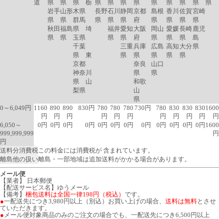
道
県
県
県 栃
県
県
県
県
県
県
県
県
県
岩手
山形
木県
長野
石川
静岡
京都
島根
香川
佐賀
宮崎
県
県
群馬
県
県
県
府
県
県
県
県
秋田
福島
県 埼
福井
愛知
大阪
岡山
愛媛
長崎
鹿児
県
県
玉県
県
県
府
県
県
県
島
千葉
三重
兵庫
広島
高知
大分
県
県 東
県
県
県
県
県
京都
奈良
山口
神奈川
県
県
県 山
和歌
梨県
山
県
0～6,049円
1160
890
890
830円
780
780
780
730円
780
830
830
830
1600
円
円
円
円
円
円
円
円
円
円
円
6,050～
0円
0円
0円
0円
0円
0円
0円
0円
0円
0円
0円
0円
1600
999,999,999
円
円
送料分消費税
この料金には消費税が 含まれています。
離島他の扱い
離島・一部地域は追加送料がかかる場合があります。
メール便
【業者】 日本郵便
【配送サービス名】ゆうメール
【備考】
梱包送料は全国一律198円（税込）
です。
●
一配送先につき3,980円以上（別込）お買い上げの場合、
送料は無料
とさせ
ていただきます。
●
メール便対象商品のみのご注文の場合でも、一配送先につき6,500円以上