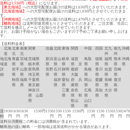
送料は1,530円（税込）
になります。
【東北地域】
への大型宅配便お届けの送料は1,630円とさせていただきます。
【北海道地域】
への大型宅配便お届けの送料は1,930円とさせていただきま
す。
【沖縄地域】
への大型宅配便お届けの送料は2,470円とさせていただきます。
【離島地域】
は送料別途見積もりとさせていただきます。ご注文後、当店に
て送料を修正しメールでお知らせさせていただきます。
また、お届け手段がない場合もございますので予めご了承お願い申し上げま
す。
【送料料金表】
北海
北東
南東
関東
信越
北陸
東海
関西
中国
四国
北九
南九
沖縄
道
北
北
州
州
地
北海
青森
宮城
茨城県
新潟
富山
岐阜
滋賀
鳥取
徳島
福岡
熊本
沖縄
域
道
県
県
栃木県
県
県
県
県 京
県
県
県
県
県
詳
岩手
山形
群馬県
長野
石川
静岡
都府
島根
香川
佐賀
宮崎
細
県
県
埼玉県
県
県
県
大阪
県
県
県
県
秋田
福島
千葉県
福井
愛知
府 兵
岡山
愛媛
長崎
鹿児
県
県
東京都
県
県
庫県
県
県
県
島
神奈川
三重
奈良
広島
高知
大分
県
県 山梨
県
県 和
県
県
県
県
歌山
山口
県
県
送
1930
1630
1630
1530円
1530
1530
1530
1530円
1530
1530
1530
1530
2470
円
円
円
円
円
円
円
円
円
円
円
料
送料分消費税
この料金には消費税が 含まれています。
離島他の扱い
離島・一部地域は追加送料がかかる場合があります。