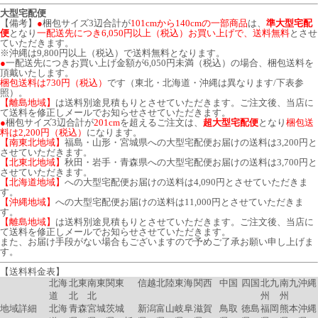
大型宅配便
【備考】
●
梱包サイズ3辺合計が
101cmから140cmの一部商品
は、
準大型宅配
便
となり
一配送先につき6,050円以上（税込）お買い上げで、送料無料
とさせ
ていただきます。
※沖縄は9,800円以上（税込）で送料無料となります。
●
一配送先につきお買い上げ金額が6,050円未満（税込）の場合、梱包送料を
頂戴いたします。
梱包送料は730円（税込）
です（東北・北海道・沖縄は異なります/下表参
照）。
【離島地域】
は送料別途見積もりとさせていただきます。ご注文後、当店に
て送料を修正しメールでお知らせさせていただきます。
●
梱包サイズ3辺合計が
201cm
を超えるご注文は、
超大型宅配便
となり
梱包送
料は2,200円（税込）
になります。
【南東北地域】
福島・山形・宮城県への大型宅配便お届けの送料は3,200円と
させていただきます。
【北東北地域】
秋田・岩手・青森県への大型宅配便お届けの送料は3,700円と
させていただきます。
【北海道地域】
への大型宅配便お届けの送料は4,090円とさせていただきま
す。
【沖縄地域】
への大型宅配便お届けの送料は11,000円とさせていただきま
す。
【離島地域】
は送料別途見積もりとさせていただきます。ご注文後、当店に
て送料を修正しメールでお知らせさせていただきます。
また、お届け手段がない場合もございますので予めご了承お願い申し上げま
す。
【送料料金表】
北海
北東
南東
関東
信越
北陸
東海
関西
中国
四国
北九
南九
沖縄
道
北
北
州
州
地域詳細
北海
青森
宮城
茨城
新潟
富山
岐阜
滋賀
鳥取
徳島
福岡
熊本
沖縄