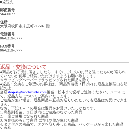
■
返送先
郵便番号
564-0022
住所
大阪府吹田市末広町21-50-1階
電話番号
06-6319-6777
FAX番号
06-6319-6777
返品・交換について
●商品がお手元に届きましたら、すぐにご注文のお品と違ったものが送られ
ていないか何卒ご確認いただけますようお願い致します。
※ラッピングペーパーでラッピングされた商品を除く
●返品・交換をご希望のお客様は、 商品到着後３日以内 に返品交換理由を明
記の上、
当店
shop-rt@mottozutto.com
担当：松本まで必ずご連絡ください。メールに
て、返品方法についてご案内いたします。
ご連絡が無い場合、返品商品を直接お送りいただいても返品はお受けできま
せん。
なお、下記１～７の場合は返品をお受けいたしかねます。
1. 商品到着後、３日以内にご連絡のなかった商品
2. 一度ご使用になられた商品
3. お客様のもとで商品に汚れや傷が生じた商品
4. タグ付きの商品で、タグを取り外した商品、パッケージから出した商品
5. 食品