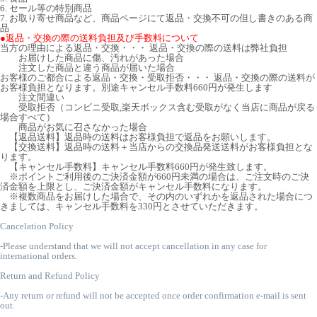
6. セール等の特別商品
7. お取り寄せ商品など、商品ページにて返品・交換不可の但し書きのある商
品
●返品・交換の際の送料負担及び手数料について
当方の理由による返品・交換・・・ 返品・交換の際の送料は弊社負担
お届けした商品に傷、汚れがあった場合
注文した商品と違う商品が届いた場合
お客様のご都合による返品・交換・受取拒否・・・ 返品・交換の際の送料が
お客様負担となります。別途キャンセル手数料660円が発生します
注文間違い
受取拒否（コンビニ受取,楽天ボックス含む受取がなく当店に商品が戻る
場合すべて）
商品がお気に召さなかった場合
【返品送料】返品時の送料はお客様負担で返品をお願いします。
【交換送料】返品時の送料＋当店からの交換品発送送料がお客様負担とな
ります。
【キャンセル手数料】キャンセル手数料660円が発生致します。
※ポイントご利用後のご決済金額が660円未満の場合は、ご注文時のご決
済金額を上限とし、ご決済金額がキャンセル手数料になります。
※複数商品をお届けした場合で、その内のいずれかを返品された場合につ
きましては、キャンセル手数料を330円とさせていただきます。
Cancelation Policy
-Please understand that we will not accept cancellation in any case for
international orders.
Return and Refund Policy
-Any return or refund will not be accepted once order confirmation e-mail is sent
out.