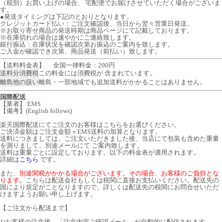
（税別）お買い上げの場合、 宅配便でお届けさせていただく場合がございま
す。
●発送タイミングは下記のとおりとなります。
クレジットカード払い：ご注文確認後、当日から翌々営業日発送。
※お取り寄せ商品の発送時期は商品ページにて記載しております。
※在庫切れの場合は速やかにご連絡致します。
銀行振込：在庫状況を確認次第お振込のご案内を致します。
ご入金が確認でき次第、商品発送（前払い）致します。
【送料料金表】
全国一律料金：200円
送料分消費税
この料金には消費税が 含まれています。
離島他の扱い
離島・一部地域でも追加送料がかかることはありません。
国際配送
【業者】 EMS
【備考】(English follows)
楽天国際配送にてご注文のお客様はこちらをお選びください。
ご決済金額はご注文金額＋EMS送料の加算となります。
送料につきましては、ご注文いただきました後、当店にて包装も含めた重量
を測りまして、別途メールにて ご案内致します。
送料は重量ごとに設定しております。以下の料金表が適用されます。
詳細は
こちら
です。
また、
別途関税がかかる場合がございます。その場合、お客様のご負担とな
ります。
こちらは配送会社もしくは税関に直接お支払いください。配送先の
国により規定がことなりますので、詳しくは配送先の税関にお問合せいただ
けますようお願い申し上げます。
【ご注文から配送まで】
1)お客様の注文後、「注文内容ご確認メール」が自動的に配信されます。