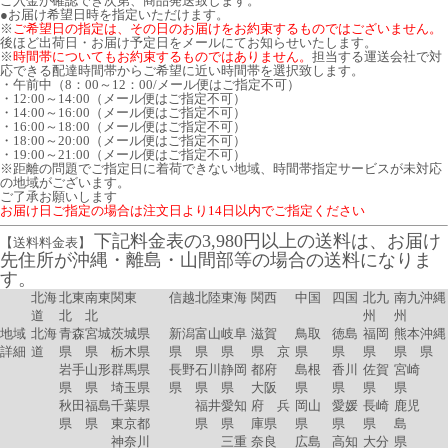
ご入金が確認でき次第、商品発送致します。
●お届け希望日時を指定いただけます。
※
ご希望日の指定は、その日のお届けをお約束するものではございません。
後ほど出荷日・お届け予定日をメールにてお知らせいたします。
※
時間帯についてもお約束するものではありません。
担当する運送会社で対
応できる配達時間帯からご希望に近い時間帯を選択致します。
・午前中（8：00～12：00/メール便はご指定不可）
・12:00～14:00（メール便はご指定不可）
・14:00～16:00（メール便はご指定不可）
・16:00～18:00（メール便はご指定不可）
・18:00～20:00（メール便はご指定不可）
・19:00～21:00（メール便はご指定不可）
※距離の問題でご指定日に着荷できない地域、時間帯指定サービスが未対応
の地域がございます。
ご了承お願いします
お届け日ご指定の場合は注文日より14日以内でご指定ください
下記料金表の3,980円以上の送料は、お届け
【送料料金表】
先住所が沖縄・離島・山間部等の場合の送料になりま
す。
北海
北東
南東
関東
信越
北陸
東海
関西
中国
四国
北九
南九
沖縄
道
北
北
州
州
地域
北海
青森
宮城
茨城県
新潟
富山
岐阜
滋賀
鳥取
徳島
福岡
熊本
沖縄
詳細
道
県
県
栃木県
県
県
県
県 京
県
県
県
県
県
岩手
山形
群馬県
長野
石川
静岡
都府
島根
香川
佐賀
宮崎
県
県
埼玉県
県
県
県
大阪
県
県
県
県
秋田
福島
千葉県
福井
愛知
府 兵
岡山
愛媛
長崎
鹿児
県
県
東京都
県
県
庫県
県
県
県
島
神奈川
三重
奈良
広島
高知
大分
県