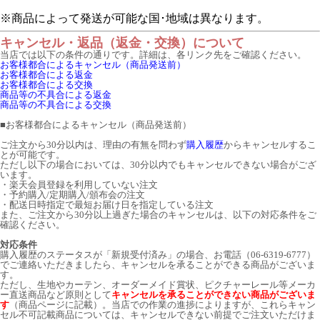
※商品によって発送が可能な国･地域は異なります。
キャンセル・返品（返金・交換）について
当店では以下の条件の通りです。詳細は、各リンク先をご確認ください。
お客様都合によるキャンセル（商品発送前）
お客様都合による返金
お客様都合による交換
商品等の不具合による返金
商品等の不具合による交換
■
お客様都合によるキャンセル（商品発送前）
ご注文から30分以内は、理由の有無を問わず
購入履歴
からキャンセルするこ
とが可能です。
ただし以下の場合においては、30分以内でもキャンセルできない場合がござ
います。
・楽天会員登録を利用していない注文
・予約購入/定期購入/頒布会の注文
・配送日時指定で最短お届け日を指定している注文
また、ご注文から30分以上過ぎた場合のキャンセルは、以下の対応条件をご
確認ください。
対応条件
購入履歴のステータスが「新規受付済み」の場合、お電話（06-6319-6777）
でご連絡いただきましたら、キャンセルを承ることができる商品がございま
す。
ただし、生地やカーテン、オーダーメイド賞状、ピクチャーレール等メーカ
ー直送商品など原則として
キャンセルを承ることができない商品がございま
す
（商品ページに記載）。当店での作業の進捗によりますが、これらキャン
セル不可記載商品については、キャンセルできない前提でご注文いただけま