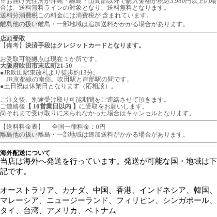
※お届け先住所が沖縄・離島・山間部以外で購入金額が税込3,980円以上の場
合は、送料無料ラインの対象となり、送料無料となります。
送料分消費税
この料金には消費税が 含まれています。
離島他の扱い
離島・一部地域は追加送料がかかる場合があります。
店頭受取
【備考】
決済手段はクレジットカードとなります。
お受取可能拠点は現在１か所です。
大阪府吹田市末広町21-50
●JR吹田駅東改札より徒歩約13分。
JR京都線の南側。吹田駅と岸部駅の間です。
●土日祝は休業日となります（応相談）。
ご注文後、別途受け取り可能期間をご連絡させて頂きます。
ご連絡後
【 10営業日以内 】
に受取をお願いします。
尚それまで受け取りに来られなかった場合はキャンセルとなります。
【送料料金表】
全国一律料金：0円
離島他の扱い
離島・一部地域は追加送料がかかる場合があります。
海外配送について
当店は海外へ発送を行っています。発送が可能な国・地域は下
記です。
オーストラリア、カナダ、中国、香港、インドネシア、韓国、
マレーシア、ニュージーランド、フィリピン、シンガポール、
タイ、台湾、アメリカ、ベトナム