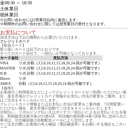
金
08:30 ～ 18:30
土
休業日
祝
休業日
※お問い合わせには2営業日以内に返信します。
※時間外のお問い合わせに関しては翌営業日の受付となります。
お支払について
決済方法は下記の種類からお選びいただけます。
クレジットカード
【取扱カード】
取り扱いカードは以下のとおりです。
すべてのカード会社で、一括払いが可能となっております。
カード会社
支払方法
VISA
リボ,分割（3,5,6,10,12,15,18,20,24 回が可能です）
MASTER
リボ,分割（3,5,6,10,12,15,18,20,24 回が可能です）
JCB
リボ,分割（3,5,6,10,12,15,18,20,24 回が可能です）
Diners
リボ
AMEX
分割（3,5,6,10,12,15,18,20,24 回が可能です）
【備考】
お客様のご利用状況などによってクレジットカードがご利用いただけない場
合、楽天市場がクレジットカード情報やお支払い方法の変更をご案内、また
はご注文をキャンセルいたします。
クレジットカード情報またはお支払い方法の変更をご案内後、7日間変更い
ただけない場合、楽天市場が自動でご注文をキャンセルいたします。
分割払い、リボルビング払い又はボーナス一括払いによるお支払いとなる場
合、割賦販売法第30条2の3第4項、同法施行規則第54条1項各号に定められた
事項は、注文確認後の自動配信メールにより交付します。
※ご注文の際にお客様の本人確認（電話確認等）をお願いする場合もござい