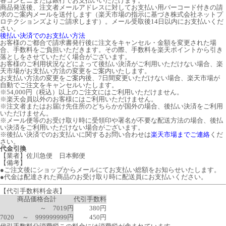
各コンビニまたは銀行でお支払いいただけます。
商品発送後、注文者メールアドレスに対してお支払い用バーコード付きの請
求のご案内メールを送付します（楽天市場の指示に基づき株式会社ネットプ
ロテクションズよりご請求します）。メール受取後14日以内にお支払いくだ
さい。
後払い決済でのお支払い方法
お客様のご都合で請求書発行後に注文をキャンセル・金額を変更された場
合、手数料をご負担いただきます。その際、手数料を楽天ポイントから引き
落としをさせていただく場合がございます。
お客様のご利用状況などによって後払い決済がご利用いただけない場合、楽
天市場がお支払い方法の変更をご案内いたします。
お支払い方法の変更をご案内後、7日間変更いただけない場合、楽天市場が
自動でご注文をキャンセルいたします。
※54,000円（税込）以上のご注文にはご利用いただけません。
※楽天会員以外のお客様にはご利用いただけません。
※注文者またはお届け先住所のどちらかが国外の場合、後払い決済をご利用
いただけません。
※メール便等のお受け取り時に受領印や署名が不要な配送方法の場合、後払
い決済をご利用いただけない場合がございます。
※後払い決済でのお支払いに関するお問い合わせは
楽天市場までご連絡
くだ
さい。
代金引換
【業者】佐川急便 日本郵便
【備考】
●ご注文後にショップからメールにてお支払い総額をお知らせいたします。
●代金は配達された商品のお受け取り時に配送員にお支払いください。
【代引手数料料金表】
商品価格合計
代引手数料
～ 7019円
380円
7020 ～ 999999999円
450円