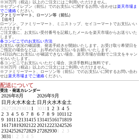
※30万円（税込）以上のご注文にはご利用いただけません。
※セブンイレブン（前払）でのお支払いに関するお問い合わせは
楽天市場ま
でご連絡
ください。
ファミリーマート、ローソン等（前払）
【備考】
ローソン、ファミリーマート、ミニストップ、セイコーマートでお支払いい
ただけます。
ご注文後に、お支払い受付番号を記載したメールを楽天市場からお送りいた
します。
各コンビニでのお支払い方法
お支払い状況の確認後、発送手続きが開始いたします。お受け取り希望日を
ご指定の場合などは、お早めのお支払いをお願いいたします。
14日以内にお支払いが確認できない場合、楽天市場が自動でご注文をキャン
セルいたします。
各コンビニでお支払いいただく場合、決済手数料は無料です。
※30万円（税込）以上のご注文にはご利用いただけません。
※ファミリーマート、ローソン等（前払）でのお支払いに関するお問い合わ
せは
楽天市場までご連絡
ください。
配送について
受注・発送カレンダー
2026年8月
2026年9月
日
月
火
水
木
金
土
日
月
火
水
木
金
土
26
27
28
29
30
31
1
30
31
1
2
3
4
5
2
3
4
5
6
7
8
6
7
8
9
10
11
12
9
10
11
12
13
14
15
13
14
15
16
17
18
19
16
17
18
19
20
21
22
20
21
22
23
24
25
26
23
24
25
26
27
28
29
27
28
29
30
1
2
3
30
31
1
2
3
4
5