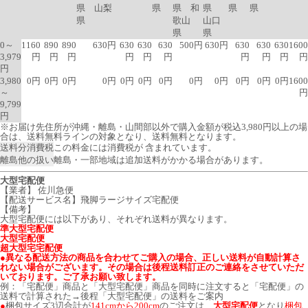
県 山梨
県
県 和
県
県
県
県
歌山
山口
県
県
0～
1160
890
890
630円
630
630
630
500円
630円
630
630
630
1600
3,979
円
円
円
円
円
円
円
円
円
円
円
3,980
0円
0円
0円
0円
0円
0円
0円
0円
0円
0円
0円
0円
1600
～
円
9,799
円
※お届け先住所が沖縄・離島・山間部以外で購入金額が税込3,980円以上の場
合は、送料無料ラインの対象となり、送料無料となります。
送料分消費税
この料金には消費税が 含まれています。
離島他の扱い
離島・一部地域は追加送料がかかる場合があります。
大型宅配便
【業者】 佐川急便
【配送サービス名】飛脚ラージサイズ宅配便
【備考】
大型宅配便には以下があり、それぞれ送料が異なります。
準大型宅配便
大型宅配便
超大型宅宅配便
●異なる配送方法の商品を合わせてご購入の場合、正しい送料が自動計算さ
れない場合がございます。その場合は後程送料訂正のご連絡をさせていただ
いております。ご了承お願い致します。
例：「宅配便」商品と「大型宅配便」商品を同時に注文すると「宅配便」の
送料で計算された→後程「大型宅配便」の送料をご案内
●
梱包サイズ3辺合計が
141cmから200cm
のご注文は、
大型宅配便
となり
梱包