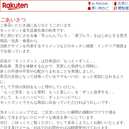
ごあいさつ
ご来店いただき誠にありがとうございます。
モットズット楽天店責任者の松本です。
手に持たずにさせる傘「手ぶらんブレラ」「肩ブレラ」をはじめとする育児
用品・玩具・食器から、
北欧デザインを代表するマリメッコなどのキッチン雑貨・インテリア雑貨ま
でを扱っています。
店名の「モットズット」は日本語の「もっと＋ずっと」。
私自身、育児を体験するなかで、充実した気持ちと同時に、
多くの不便や不安や心配がうまれることを実感しました。
育児の主役となって頑張っているママ＆パパが、もっと笑顔になれるよう
に。
そして子供の笑顔をもっと増やしていけたら。
「もっと安全、もっと便利、もっと楽しい」を「ずっと追求する」。
そして、もっとハッピーに、ずっとハッピーに♪
モットズットでそんな商品に出会っていただければうれしいです。
当ネットショップでは、ご注文いただいた瞬間の感動やワクワク感を
決して冷まさないスピーディな発送を第一にしています。
ぜひ、ごゆっくりご覧ください。そして末永くよろしくお願いいたします。
ご注文及びメール・FAXでのお問合せは24時間受付けております。