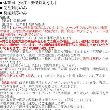
■
休業日（受注・発送対応なし）
■
受注対応のみ
■
発送対応のみ
宅配便
【業者】 佐川急便
【配送サービス名】飛脚宅配便
【備考】
●メール便対象商品のみのご注文で、メール便でのお届けをご希望
の場合、必ず注文確認画面の「配送方法」横「変更」ボタンから「メール便
(日本郵便)」をお選びください。
●
宅配便は梱包サイズにより料金体系が異なります。
●異なる配送方法の商品を合わせてご購入の場合、正しい送料が自動計算さ
れない場合がございます。その場合は後程送料訂正のご連絡をさせていただ
いております。ご了承お願い致します。
例：「宅配便」商品と「大型宅配便」商品を同時に注文すると「宅配便」の
送料で計算された→後程「大型宅配便」の送料をご案内
●
一配送先につき3,980円以上（税込）お買い上げの場合、
送料は無料
とさせ
ていただきます。
※沖縄は9,800円以上（税込）で送料無料となります。
●
一配送先につきお買い上げ金額が3,980円未満（税込）の場合、梱包送料を
頂戴いたします。
梱包送料は600円（税込）
です（東北・北海道・沖縄は異なります/下表参
照）。
【離島地域】
は送料別途見積もりとさせていただきます。ご注文後、当店に
て送料を修正しメールでお知らせさせていただきます。
●発送タイミングは下記のとおりとなります。
代金引換・クレジットカード払い：ご注文確認後、当日から2～3営業日を目
安に発送。
※お取り寄せ商品の発送時期は商品ページにて記載しております。
※在庫切れの場合は速やかにご連絡致します。
銀行振込：在庫状況を確認次第お振込のご案内を致します。