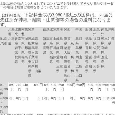
上記以外の商品につきましてもコンビニでお受け取りできない商品やオーダ
ーの場合は別途ご連絡をさせていただきます。
下記料金表の3,980円以上の送料は、お届け
【送料料金表】
先住所が沖縄・離島・山間部等の場合の送料になりま
す。
北海
北東
南東
関東
信越
北陸
東海
関西
中国
四国
北九
南九
沖縄
道
北
北
州
州
地域
北海
青森
宮城
茨城県
新潟
富山
岐阜
滋賀
鳥取
徳島
福岡
熊本
沖縄
詳細
道
県
県
栃木県
県
県
県
県 京
県
県
県
県
県
岩手
山形
群馬県
長野
石川
静岡
都府
島根
香川
佐賀
宮崎
県
県
埼玉県
県
県
県
大阪
県
県
県
県
秋田
福島
千葉県
福井
愛知
府 兵
岡山
愛媛
長崎
鹿児
県
県
東京都
県
県
庫県
県
県
県
島
神奈川
三重
奈良
広島
高知
大分
県
県 山梨
県
県 和
県
県
県
県
歌山
山口
県
県
0～
890
740
740
690円
690
690
690
690円
690円
690
690
690
1600
4,399
円
円
円
円
円
円
円
円
円
円
円
4,400
0円
0円
0円
0円
0円
0円
0円
0円
0円
0円
0円
0円
1600
～
円
9,799
円