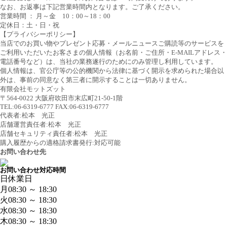
なお、お返事は下記営業時間内となります。ご了承ください。
営業時間 ： 月～金 10：00～18：00
定休日：土・日・祝
【プライバシーポリシー】
当店でのお買い物やプレゼント応募・メールニュースご購読等のサービスを
ご利用いただいたお客さまの個人情報（お名前・ご住所・E-MAILアドレス・
電話番号など）は、当社の業務遂行のためにのみ管理し利用しています。
個人情報は、官公庁等の公的機関から法律に基づく開示を求められた場合以
外は、事前の同意なく第三者に開示することは一切ありません。
有限会社モットズット
〒564-0022 大阪府吹田市末広町21-50-1階
TEL:06-6319-6777 FAX:06-6319-6777
代表者:松本 光正
店舗運営責任者:松本 光正
店舗セキュリティ責任者:松本 光正
購入履歴からの適格請求書発行:対応可能
お問い合わせ先
お問い合わせ対応時間
日
休業日
月
08:30 ～ 18:30
火
08:30 ～ 18:30
水
08:30 ～ 18:30
木
08:30 ～ 18:30