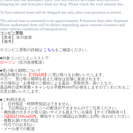
shipping fee and item price from our shop. Please check the total amount due.
3) Your ordered items will be shipped out only after your payment is settled.
The arrival time is estimated to be approximately
3
business days after shipment.
Please understand there will be delays depending upon customs clearance and
other various conditions of transportation.
コンビニ受取
【業者】 佐川急便
【備考】
※コンビニ受取の詳細は
こちら
をご確認ください。
■対象コンビニエンスストア
ローソン
（佐川急便配送）
■受け取り期間について
商品到着日から
【7日以内】
に受け取りをお願いいたします。
※万一、受け取り期間を超えた場合は店舗に返送されます。
その場合は「お客様のご都合による返品・受取拒否」扱いとなり、
返品時の送料実費＋キャンセル手数料660円が発生しますのでくれぐれもご
注意お願いいたします。
■ご利用注意点
１．日付指定・時間帯指定はできません。
２．下記商品はコンビニへの配送ができませんのでご注意ください。
・梱包後の大きさが取り扱いサイズを超えている場合【サイズ制限有り】
・
3辺合計100cm以内
。梱包サイズの確認はお気軽にお問い合わせください。
・複数お届け先の指定
・代引でのお支払い
・メール便での配達