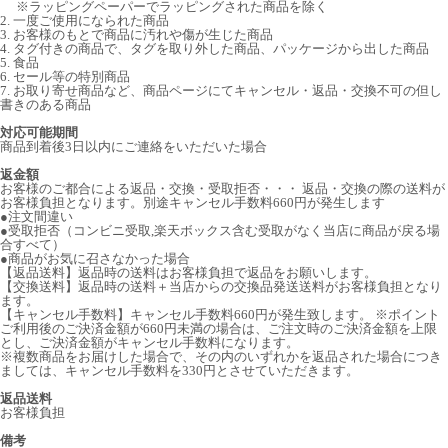
※ラッピングペーパーでラッピングされた商品を除く
2. 一度ご使用になられた商品
3. お客様のもとで商品に汚れや傷が生じた商品
4. タグ付きの商品で、タグを取り外した商品、パッケージから出した商品
5. 食品
6. セール等の特別商品
7. お取り寄せ商品など、商品ページにてキャンセル・返品・交換不可の但し
書きのある商品
対応可能期間
商品到着後3日以内にご連絡をいただいた場合
返金額
お客様のご都合による返品・交換・受取拒否・・・ 返品・交換の際の送料が
お客様負担となります。別途キャンセル手数料660円が発生します
●注文間違い
●受取拒否（コンビニ受取,楽天ボックス含む受取がなく当店に商品が戻る場
合すべて）
●商品がお気に召さなかった場合
【返品送料】返品時の送料はお客様負担で返品をお願いします。
【交換送料】返品時の送料＋当店からの交換品発送送料がお客様負担となり
ます。
【キャンセル手数料】キャンセル手数料660円が発生致します。 ※ポイント
ご利用後のご決済金額が660円未満の場合は、ご注文時のご決済金額を上限
とし、ご決済金額がキャンセル手数料になります。
※複数商品をお届けした場合で、その内のいずれかを返品された場合につき
ましては、キャンセル手数料を330円とさせていただきます。
返品送料
お客様負担
備考