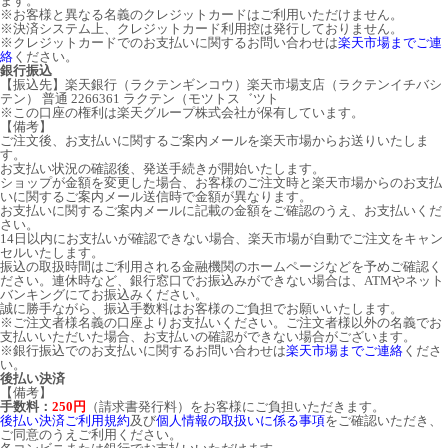
ます。
※お客様と異なる名義のクレジットカードはご利用いただけません。
※決済システム上、クレジットカード利用控は発行しておりません。
※クレジットカードでのお支払いに関するお問い合わせは
楽天市場までご連
絡
ください。
銀行振込
【振込先】楽天銀行（ラクテンギンコウ）楽天市場支店（ラクテンイチバシ
テン） 普通 2266361 ラクテン（モツトス゛ツト
※この口座の権利は楽天グループ株式会社が保有しています。
【備考】
ご注文後、お支払いに関するご案内メールを楽天市場からお送りいたしま
す。
お支払い状況の確認後、発送手続きが開始いたします。
ショップが金額を変更した場合、お客様のご注文時と楽天市場からのお支払
いに関するご案内メール送信時で金額が異なります。
お支払いに関するご案内メールに記載の金額をご確認のうえ、お支払いくだ
さい。
14日以内にお支払いが確認できない場合、楽天市場が自動でご注文をキャン
セルいたします。
振込の取扱時間はご利用される金融機関のホームページなどを予めご確認く
ださい。連休時など、銀行窓口でお振込みができない場合は、ATMやネット
バンキングにてお振込みください。
誠に勝手ながら、振込手数料はお客様のご負担でお願いいたします。
※ご注文者様名義の口座よりお支払いください。ご注文者様以外の名義でお
支払いいただいた場合、お支払いの確認ができない場合がございます。
※銀行振込でのお支払いに関するお問い合わせは
楽天市場までご連絡
くださ
い。
後払い決済
【備考】
手数料：
250円
（請求書発行料）をお客様にご負担いただきます。
後払い決済ご利用規約
及び
個人情報の取扱いに係る事項
をご確認いただき、
ご同意のうえご利用ください。