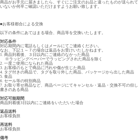
商品がお手元に届きましたら、すぐにご注文のお品と違ったものが送られて
いないか何卒ご確認いただけますようお願い致します。
■
お客様都合による交換
以下の条件にあてはまる場合、商品等を交換いたします。
対応条件
対応期間内に電話もしくはメールにてご連絡ください。
なお、下記１～７の場合は返品をお受けいたしかねます。
1. 商品到着後、３日以内にご連絡のなかった商品
※ラッピングペーパーでラッピングされた商品を除く
2. 一度ご使用になられた商品
3. お客様のもとで商品に汚れや傷が生じた商品
4. タグ付きの商品で、タグを取り外した商品、パッケージから出した商品
5. 食品
6. セール等の特別商品
7. お取り寄せ商品など、商品ページにてキャンセル・返品・交換不可の但し
書きのある商品
対応可能期間
商品到着後3日以内にご連絡をいただいた場合
返品送料
お客様負担
再送料
お客様負担
備考