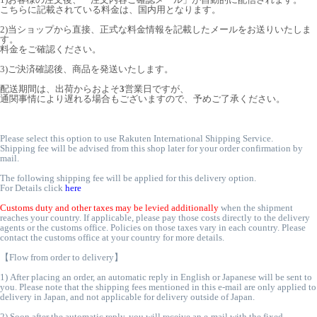
こちらに記載されている料金は、国内用となります。
2)当ショップから直接、正式な料金情報を記載したメールをお送りいたしま
す。
料金をご確認ください。
3)ご決済確認後、商品を発送いたします。
配送期間は、出荷からおよそ
3
営業日ですが、
通関事情により遅れる場合もございますので、予めご了承ください。
Please select this option to use Rakuten International Shipping Service.
Shipping fee will be advised from this shop later for your order confirmation by
mail.
The following shipping fee will be applied for this delivery option.
For Details click
here
Customs duty and other taxes may be levied additionally
when the shipment
reaches your country. If applicable, please pay those costs directly to the delivery
agents or the customs office. Policies on those taxes vary in each country. Please
contact the customs office at your country for more details.
【Flow from order to delivery】
1) After placing an order, an automatic reply in English or Japanese will be sent to
you. Please note that the shipping fees mentioned in this e-mail are only applied to
delivery in Japan, and not applicable for delivery outside of Japan.
2) Soon after the automatic reply, you will receive an e-mail with the fixed