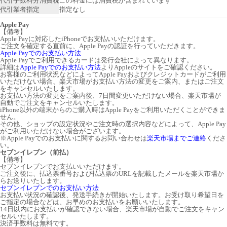
代引手数料分消費税
この料金には消費税が含まれています
代引業者指定
指定なし
Apple Pay
【備考】
Apple Payに対応したiPhoneでお支払いいただけます。
ご注文を確定する直前に、Apple Payの認証を行っていただきます。
Apple Payでのお支払い方法
Apple Payでご利用できるカードは発行会社によって異なります。
詳細は
Apple Payでのお支払い方法
よりAppleのサイトをご確認ください。
お客様のご利用状況などによってApple Payおよびクレジットカードがご利用
いただけない場合、楽天市場がお支払い方法の変更をご案内、またはご注文
をキャンセルいたします。
お支払い方法の変更をご案内後、7日間変更いただけない場合、楽天市場が
自動でご注文をキャンセルいたします。
iPhone以外の端末からのご購入時はApple Payをご利用いただくことができま
せん。
その他、ショップの設定状況やご注文時の選択内容などによって、Apple Pay
がご利用いただけない場合がございます。
※Apple Payでのお支払いに関するお問い合わせは
楽天市場までご連絡
くださ
い。
セブンイレブン（前払）
【備考】
セブンイレブンでお支払いいただけます。
ご注文後に、払込票番号および払込票のURLを記載したメールを楽天市場か
らお送りいたします。
セブンイレブンでのお支払い方法
お支払い状況の確認後、発送手続きが開始いたします。お受け取り希望日を
ご指定の場合などは、お早めのお支払いをお願いいたします。
14日以内にお支払いが確認できない場合、楽天市場が自動でご注文をキャン
セルいたします。
決済手数料は無料です。