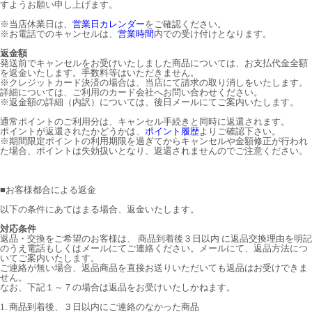
すようお願い申し上げます。
※当店休業日は、
営業日カレンダー
をご確認ください。
※お電話でのキャンセルは、
営業時間
内での受け付けとなります。
返金額
発送前でキャンセルをお受けいたしました商品については、お支払代金全額
を返金いたします。手数料等はいただきません。
※クレジットカード決済の場合は、当店にて請求の取り消しをいたします。
詳細については、ご利用のカード会社へお問い合わせください。
※返金額の詳細（内訳）については、後日メールにてご案内いたします。
通常ポイントのご利用分は、キャンセル手続きと同時に返還されます。
ポイントが返還されたかどうかは、
ポイント履歴
よりご確認下さい。
※期間限定ポイントの利用期限を過ぎてからキャンセルや金額修正が行われ
た場合、ポイントは失効扱いとなり、返還されませんのでご注意ください。
■
お客様都合による返金
以下の条件にあてはまる場合、返金いたします。
対応条件
返品・交換をご希望のお客様は、 商品到着後３日以内 に返品交換理由を明記
のうえ電話もしくはメールにてご連絡ください。メールにて、返品方法につ
いてご案内いたします。
ご連絡が無い場合、返品商品を直接お送りいただいても返品はお受けできま
せん。
なお、下記１～７の場合は返品をお受けいたしかねます。
1. 商品到着後、３日以内にご連絡のなかった商品