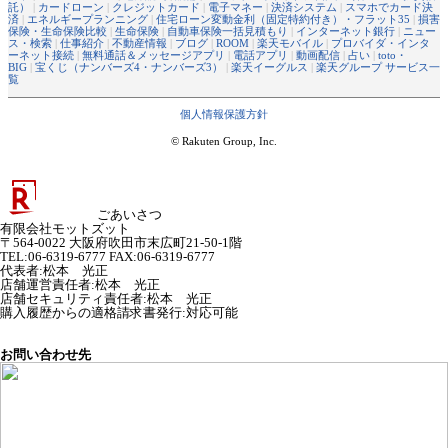
託）
|
カードローン
|
クレジットカード
|
電子マネー
|
決済システム
|
スマホでカード決
済
|
エネルギープランニング
|
住宅ローン変動金利（固定特約付き）・フラット35
|
損害
保険・生命保険比較
|
生命保険
|
自動車保険一括見積もり
|
インターネット銀行
|
ニュー
ス・検索
|
仕事紹介
|
不動産情報
|
ブログ
|
ROOM
|
楽天モバイル
|
プロバイダ・インタ
ーネット接続
|
無料通話＆メッセージアプリ
|
電話アプリ
|
動画配信
|
占い
|
toto・
BIG
|
宝くじ（ナンバーズ4・ナンバーズ3）
|
楽天イーグルス
|
楽天グループ サービス一
覧
個人情報保護方針
© Rakuten Group, Inc.
ごあいさつ
有限会社モットズット
〒564-0022 大阪府吹田市末広町21-50-1階
TEL:06-6319-6777 FAX:06-6319-6777
代表者
:
松本 光正
店舗運営責任者
:
松本 光正
店舗セキュリティ責任者
:
松本 光正
購入履歴からの適格請求書発行:対応可能
お問い合わせ先