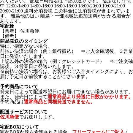
入ください。 配送日時指定は下記の通りです。 指定なし 午前
中 12:00-14:00 14:00-16:00 16:00-18:00 18:00-20:00 19:00-21:00
20:00-21:00 送料分消費税 この料金には消費税が含まれていま
す。 離島他の扱い 離島・一部地域は追加送料がかかる場合が
あります。
宅配便
【業者】 佐川急便
【備考】
商品発送のタイミング
特にご指定がない場合、
前払い決済の場合（例：銀行振込） ⇒ご入金確認後、３営業
日に発送いたします。
上記以外の決済の場合（例：クレジットカード） ⇒ご注文確
認後、３営業日に発送いたします。
※前払い決済の場合は、お客様のご入金タイミングにより、お
届け予定日が前後することがございます。
予約商品について
発売日によって配送希望日にお届けできない場合があります。
また、発売日によって
通常商品より発送に日数がかかります。
予約商品は
通常商品と同梱発送できません。
配送サービスについて
佐川急便
でお送りします。
宅配BOXについて
宅配BOX配達を希望される場合、
フリーフォームにご記入
く