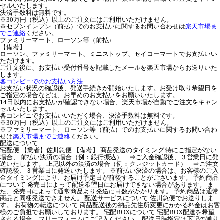
セルいたします。
決済手数料は無料です。
※30万円（税込）以上のご注文にはご利用いただけません。
※セブンイレブン（前払）でのお支払いに関するお問い合わせは
楽天市場ま
でご連絡
ください。
ファミリーマート、ローソン等（前払）
【備考】
ローソン、ファミリーマート、ミニストップ、セイコーマートでお支払いい
ただけます。
ご注文後に、お支払い受付番号を記載したメールを楽天市場からお送りいた
します。
各コンビニでのお支払い方法
お支払い状況の確認後、発送手続きが開始いたします。お受け取り希望日を
ご指定の場合などは、お早めのお支払いをお願いいたします。
14日以内にお支払いが確認できない場合、楽天市場が自動でご注文をキャン
セルいたします。
各コンビニでお支払いいただく場合、決済手数料は無料です。
※30万円（税込）以上のご注文にはご利用いただけません。
※ファミリーマート、ローソン等（前払）でのお支払いに関するお問い合わ
せは
楽天市場までご連絡
ください。
配送について
宅配便 【業者】佐川急便 【備考】 商品発送のタイミング 特にご指定がない
場合、 前払い決済の場合（例：銀行振込） ⇒ご入金確認後、３営業日に発
送いたします。 上記以外の決済の場合（例：クレジットカード） ⇒ご注文
確認後、３営業日に発送いたします。 ※前払い決済の場合は、お客様のご入
金タイミングにより、お届け予定日が前後することがございます。 予約商品
について 発売日によって配送希望日にお届けできない場合があります。 ま
た、発売日によって通常商品より発送に日数がかかります。 予約商品は通常
商品と同梱発送できません。 配送サービスについて 佐川急便でお送りしま
す。 お荷物の転送について 商品配送後の納品先住所変更にかかる料金はお客
様のご負担でお願いしております。 宅配BOXについて 宅配BOX配達を希望
される場合、フリーフォームにご記入ください。 配送日時指定は下記の通り