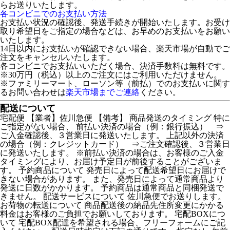
らお送りいたします。
各コンビニでのお支払い方法
お支払い状況の確認後、発送手続きが開始いたします。お受け
取り希望日をご指定の場合などは、お早めのお支払いをお願い
いたします。
14日以内にお支払いが確認できない場合、楽天市場が自動でご
注文をキャンセルいたします。
各コンビニでお支払いいただく場合、決済手数料は無料です。
※30万円（税込）以上のご注文にはご利用いただけません。
※ファミリーマート、ローソン等（前払）でのお支払いに関す
るお問い合わせは
楽天市場までご連絡
ください。
配送について
宅配便 【業者】佐川急便 【備考】 商品発送のタイミング 特に
ご指定がない場合、 前払い決済の場合（例：銀行振込） ⇒
ご入金確認後、３営業日に発送いたします。 上記以外の決済
の場合（例：クレジットカード） ⇒ご注文確認後、３営業日
に発送いたします。 ※前払い決済の場合は、お客様のご入金
タイミングにより、お届け予定日が前後することがございま
す。 予約商品について 発売日によって配送希望日にお届けで
きない場合があります。 また、発売日によって通常商品より
発送に日数がかかります。 予約商品は通常商品と同梱発送で
きません。 配送サービスについて 佐川急便でお送りします。
お荷物の転送について 商品配送後の納品先住所変更にかかる
料金はお客様のご負担でお願いしております。 宅配BOXにつ
いて 宅配BOX配達を希望される場合、フリーフォームにご記