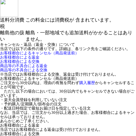
送料分消費
この料金には消費税が 含まれています。
税
離島他の扱
離島・一部地域でも追加送料がかかることはあり
い
ません。
キャンセル・返品（返金・交換）について
当店では以下の条件の通りです。詳細は、各リンク先をご確認ください。
お客様都合によるキャンセル（商品発送前）
お客様都合による返金
お客様都合による交換
商品等の不具合による返金
商品等の不具合による交換
※当店ではお客様都合による交換、返金は受け付けておりません。
お客様都合によるキャンセル（商品発送前）
ご注文から30分以内は、理由の有無を問わず
購入履歴
からキャンセルするこ
とが可能です。
ただし以下の場合においては、30分以内でもキャンセルできない場合がご
ざいます。
・楽天会員登録を利用していない注文
・予約購入/定期購入/頒布会の注文
・配送日時指定で最短お届け日を指定している注文
なお、当店では、ご注文から30分以上過ぎた場合、お客様都合によるキャン
セルは承っておりません。
あらかじめご了承ください。
お客様都合による返金
当店ではお客様都合による返金は受け付けておりません。
お客様都合による交換