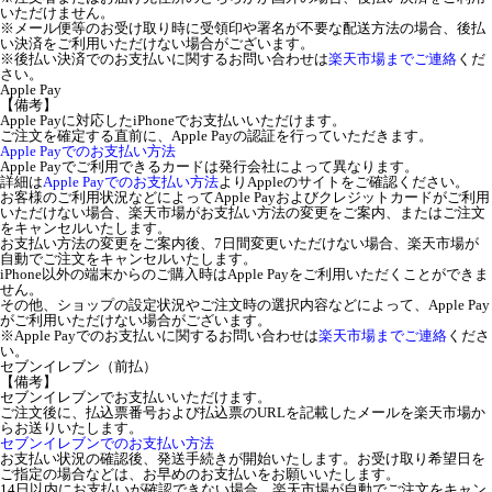
いただけません。
※メール便等のお受け取り時に受領印や署名が不要な配送方法の場合、後払
い決済をご利用いただけない場合がございます。
※後払い決済でのお支払いに関するお問い合わせは
楽天市場までご連絡
くだ
さい。
Apple Pay
【備考】
Apple Payに対応したiPhoneでお支払いいただけます。
ご注文を確定する直前に、Apple Payの認証を行っていただきます。
Apple Payでのお支払い方法
Apple Payでご利用できるカードは発行会社によって異なります。
詳細は
Apple Payでのお支払い方法
よりAppleのサイトをご確認ください。
お客様のご利用状況などによってApple Payおよびクレジットカードがご利用
いただけない場合、楽天市場がお支払い方法の変更をご案内、またはご注文
をキャンセルいたします。
お支払い方法の変更をご案内後、7日間変更いただけない場合、楽天市場が
自動でご注文をキャンセルいたします。
iPhone以外の端末からのご購入時はApple Payをご利用いただくことができま
せん。
その他、ショップの設定状況やご注文時の選択内容などによって、Apple Pay
がご利用いただけない場合がございます。
※Apple Payでのお支払いに関するお問い合わせは
楽天市場までご連絡
くださ
い。
セブンイレブン（前払）
【備考】
セブンイレブンでお支払いいただけます。
ご注文後に、払込票番号および払込票のURLを記載したメールを楽天市場か
らお送りいたします。
セブンイレブンでのお支払い方法
お支払い状況の確認後、発送手続きが開始いたします。お受け取り希望日を
ご指定の場合などは、お早めのお支払いをお願いいたします。
14日以内にお支払いが確認できない場合、楽天市場が自動でご注文をキャン