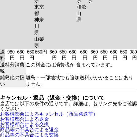
県
県
県
東京
和歌
都
山
神奈
県
川
県
山梨
県
送
980
660
660
660円
660
660
660
660
660
660
660
660
980
円
円
円
円
円
円
円
円
円
円
円
円
料
送料分消費
この料金には消費税が 含まれています。
税
離島他の扱
離島・一部地域でも追加送料がかかることはあり
い
ません。
キャンセル・返品（返金・交換）について
当店では以下の条件の通りです。詳細は、各リンク先をご確認
ください。
お客様都合によるキャンセル（商品発送前）
お客様都合による返金
お客様都合による交換
商品等の不具合による返金
商品等の不具合による交換