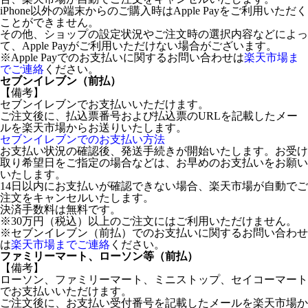
iPhone以外の端末からのご購入時はApple Payをご利用いただく
ことができません。
その他、ショップの設定状況やご注文時の選択内容などによっ
て、Apple Payがご利用いただけない場合がございます。
※Apple Payでのお支払いに関するお問い合わせは
楽天市場ま
でご連絡
ください。
セブンイレブン（前払）
【備考】
セブンイレブンでお支払いいただけます。
ご注文後に、払込票番号および払込票のURLを記載したメー
ルを楽天市場からお送りいたします。
セブンイレブンでのお支払い方法
お支払い状況の確認後、発送手続きが開始いたします。お受け
取り希望日をご指定の場合などは、お早めのお支払いをお願い
いたします。
14日以内にお支払いが確認できない場合、楽天市場が自動でご
注文をキャンセルいたします。
決済手数料は無料です。
※30万円（税込）以上のご注文にはご利用いただけません。
※セブンイレブン（前払）でのお支払いに関するお問い合わせ
は
楽天市場までご連絡
ください。
ファミリーマート、ローソン等（前払）
【備考】
ローソン、ファミリーマート、ミニストップ、セイコーマート
でお支払いいただけます。
ご注文後に、お支払い受付番号を記載したメールを楽天市場か