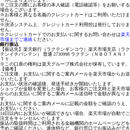
※ご注文の際にお客様の本人確認（電話確認等）をお願いする
場合もございます。
※お客様と異なる名義のクレジットカードはご利用いただけま
せん。
※決済システム上、クレジットカード利用控は発行しておりま
せん。
※クレジットカードでのお支払いに関するお問い合わせは
楽天
市場までご連絡
ください。
銀行振込
【振込先】楽天銀行（ラクテンギンコウ）楽天市場支店（ラク
テンイチバシテン） 普通 2730998 ラクテン（ＮＢＯＴＡＮＩ
ＴＹ
※この口座の権利は楽天グループ株式会社が保有しています。
【備考】
ご注文後、お支払いに関するご案内メールを楽天市場からお送
りいたします。
お支払い状況の確認後、発送手続きが開始いたします。
ショップが金額を変更した場合、お客様のご注文時と楽天市場
からのお支払いに関するご案内メール送信時で金額が異なりま
す。
お支払いに関するご案内メールに記載の金額をご確認のうえ、
お支払いください。
14日以内にお支払いが確認できない場合、楽天市場が自動でご
注文をキャンセルいたします。
振込の取扱時間はご利用される金融機関のホームページなどを
予めご確認ください。連休時など、銀行窓口でお振込みができ