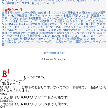
初売り
|
バレンタイン
|
ホワイトデー
|
母の日
|
父の日
|
お中元
|
敬老の日
|
ハロウィ
ン
|
お歳暮
|
クリスマス
|
おせち
|
ランキング
【楽天グループ】
楽天市場
|
旅行・ホテル予約・航空券
|
本・DVD・CD
|
電子書籍 楽天Kobo
|
ゴルフ場予
約
|
レシピ
|
車検見積もり・予約
|
イベント・チケット販売
|
写真プリント
|
美容室・ヘ
アサロン予約
|
女性向け健康管理サービス
|
物流委託・アウトソーシング
|
楽天スーパー
ポイント特集
|
Rebates（ポイント提携サイト）
|
楽天ポイントカード
|
おでかけでポイ
ント
|
Rakuten Fashion
|
地方競馬
|
競輪
|
アフィリエイト
|
ネット証券（株・FX・投資信
託）
|
カードローン
|
クレジットカード
|
電子マネー
|
決済システム
|
スマホでカード決
済
|
エネルギープランニング
|
住宅ローン変動金利（固定特約付き）・フラット35
|
損害
保険・生命保険比較
|
生命保険
|
自動車保険一括見積もり
|
インターネット銀行
|
ニュー
ス・検索
|
仕事紹介
|
不動産情報
|
ブログ
|
ROOM
|
楽天モバイル
|
プロバイダ・インタ
ーネット接続
|
無料通話＆メッセージアプリ
|
電話アプリ
|
動画配信
|
占い
|
toto・
BIG
|
宝くじ（ナンバーズ4・ナンバーズ3）
|
楽天イーグルス
|
楽天グループ サービス一
覧
個人情報保護方針
© Rakuten Group, Inc.
お支払について
クレジットカード
【取扱カード】
取り扱いカードは以下のとおりです。すべてのカード会社で、一括払いが可
能となっております。
VISA
リボ,分割（3,5,6,10,12,15,18,20,24 回が可能です）
MASTER
リボ,分割（3,5,6,10,12,15,18,20,24 回が可能です）
JCB