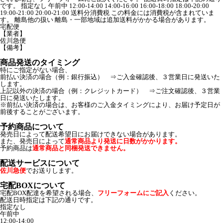
です。 指定なし 午前中 12:00-14:00 14:00-16:00 16:00-18:00 18:00-20:00
19:00-21:00 20:00-21:00 送料分消費税 この料金には消費税が含まれていま
す。 離島他の扱い 離島・一部地域は追加送料がかかる場合があります。
宅配便
【業者】
佐川急便
【備考】
商品発送のタイミング
特にご指定がない場合、
前払い決済の場合（例：銀行振込） ⇒ご入金確認後、３営業日に発送いた
します。
上記以外の決済の場合（例：クレジットカード） ⇒ご注文確認後、３営業
日に発送いたします。
※前払い決済の場合は、お客様のご入金タイミングにより、お届け予定日が
前後することがございます。
予約商品について
発売日によって配送希望日にお届けできない場合があります。
また、発売日によって
通常商品より発送に日数がかかります。
予約商品は
通常商品と同梱発送できません。
配送サービスについて
佐川急便
でお送りします。
宅配BOXについて
宅配BOX配達を希望される場合、
フリーフォームにご記入
ください。
配送日時指定は下記の通りです。
指定なし
午前中
12:00-14:00