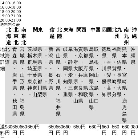
14:00-16:00
16:00-18:00
18:00-20:00
19:00-21:00
20:00-21:00
送料料金表
北
北
南
関東
信
北
東海
関西
中国
四国
北九
南
沖
海
東
東
越
陸
州
九
縄
道
北
北
州
地
北
青
宮
茨城県 ・
新
富
岐阜
滋賀県
鳥取
徳島
福岡
熊
沖
域
海
森
城
栃木県 ・
潟
山
県
・京都
県 ・
県
県
本
縄
詳
道
県
県
群馬県 ・
県
県
・静
府 ・
島根
・香
・佐
県
県
細
・
・
埼玉県 ・
・
・
岡県
大阪府
県 ・
川県
賀県
・
岩
山
千葉県 ・
長
石
・愛
・兵庫
岡山
・愛
・長
宮
手
形
東京都 ・
野
川
知県
県 ・
県 ・
媛県
崎県
崎
県
県
神奈川県
県
県
・三
奈良県
広島
・高
・大
県
・
・
・山梨県
・
重県
・和歌
県 ・
知県
分県
・
秋
福
福
山県
山口
鹿
田
島
井
県
児
県
県
県
島
県
送
980
660
660
660円
660
660
660
660円
660円
660
660
660
980
円
円
円
円
円
円
円
円
円
円
料