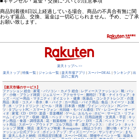
■
キャンセル・返金・交換についての注意事項
商品到着後8日以上経過している場合、商品の不具合有無に関
わらず返品、交換、返金は一切応じられません。予め、ご了承
お願い致します。
楽天トップへ >>
楽天トップ
|
特集一覧
|
ジャンル一覧
|
楽天市場アプリ
|
スーパーDEAL
|
ランキング
|
出
店のご案内
【楽天市場のサービス】
ファッション 総合
|
家電・パソコン・カメラ 総合
|
レディースファッション
|
靴
|
バッ
グ・小物・ブランド雑貨
|
ジュエリー・アクセサリー
|
腕時計
|
下着・ナイトウェア
|
キ
ッズ・ベビー用品・マタニティ
|
ダイエット・健康
|
医薬品・コンタクトレンズ・介護
用品
|
美容・コスメ・香水
|
車・バイク
|
カー用品・バイク用品
|
食品
|
スイーツ・お菓
子
|
水・ソフトドリンク
|
ビール・洋酒
|
日本酒・焼酎
|
ワイン
|
パソコン・PCパー
ツ
|
タブレットPC・スマートフォン
|
光回線・モバイル通信
|
TV・レコーダー・オーデ
ィオ
|
家電
|
CD・DVD
|
楽器・音楽機材
|
ゲーム
|
おもちゃ
|
ホビー
|
サービス・リフォ
ーム
|
インテリア・収納
|
寝具・ベッド・マットレス
|
日用品雑貨・文房具・手芸
|
キッ
チン用品・食器・調理器具
|
花・観葉植物
|
ガーデン・DIY・工具
|
ペットフード ・ ペ
ット用品
|
スポーツ・アウトドア
|
ゴルフ用品
|
本
（
楽天ブックス
） |
ポイント
|
ネット
ショップ 開業・開店
|
楽天ウェブ検索
|
R-magazine（雑誌コラボ）
|
贈り物・ギフト
|
フ
ァッション公式ブランド
|
ポイントアップ
|
ディズニーゾーン
|
サンリオゾーン
|
まち
楽
|
楽天ふるさと納税
|
日用品翌日配達
|
スーパーDEAL
|
開催中イベント一覧
|
福袋＆