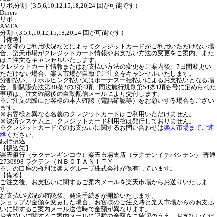
リボ,分割（3,5,6,10,12,15,18,20,24 回が可能です）
Diners
リボ
AMEX
分割（3,5,6,10,12,15,18,20,24 回が可能です）
【備考】
お客様のご利用状況などによってクレジットカードがご利用いただけない場
合、楽天市場がクレジットカード情報やお支払い方法の変更をご案内、また
はご注文をキャンセルいたします。
クレジットカード情報またはお支払い方法の変更をご案内後、7日間変更い
ただけない場合、楽天市場が自動でご注文をキャンセルいたします。
分割払い、リボルビング払い又はボーナス一括払いによるお支払いとなる場
合、割賦販売法第30条2の3第4項、同法施行規則第54条1項各号に定められた
事項は、注文確認後の自動配信メールにより交付します。
※ご注文の際にお客様の本人確認（電話確認等）をお願いする場合もござい
ます。
※お客様と異なる名義のクレジットカードはご利用いただけません。
※決済システム上、クレジットカード利用控は発行しておりません。
※クレジットカードでのお支払いに関するお問い合わせは
楽天市場までご連
絡
ください。
銀行振込
【振込先】
楽天銀行（ラクテンギンコウ）楽天市場支店（ラクテンイチバシテン） 普通
2730998 ラクテン（ＮＢＯＴＡＮＩＴＹ
※この口座の権利は楽天グループ株式会社が保有しています。
【備考】
ご注文後、お支払いに関するご案内メールを楽天市場からお送りいたしま
す。
お支払い状況の確認後、発送手続きが開始いたします。
ショップが金額を変更した場合、お客様のご注文時と楽天市場からのお支払
いに関するご案内メール送信時で金額が異なります。
お支払いに関するご案内メールに記載の金額をご確認のうえ、お支払いくだ