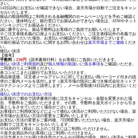
さい。
14日以内にお支払いが確認できない場合、楽天市場が自動でご注文をキャン
セルいたします。
振込の取扱時間はご利用される金融機関のホームページなどを予めご確認く
ださい。連休時など、銀行窓口でお振込みができない場合は、ATMやネット
バンキングにてお振込みください。
誠に勝手ながら、振込手数料はお客様のご負担でお願いいたします。
※ご注文者様名義の口座よりお支払いください。ご注文者様以外の名義でお
支払いいただいた場合、お支払いの確認ができない場合がございます。
※銀行振込でのお支払いに関するお問い合わせは
楽天市場までご連絡
くださ
い。
後払い決済
【備考】
手数料：
250円
（請求書発行料）をお客様にご負担いただきます。
後払い決済ご利用規約
及び
個人情報の取扱いに係る事項
をご確認いただき、
ご同意のうえご利用ください。
各コンビニまたは銀行でお支払いいただけます。
商品発送後、注文者メールアドレスに対してお支払い用バーコード付きの請
求のご案内メールを送付します（楽天市場の指示に基づき株式会社ネットプ
ロテクションズよりご請求します）。メール受取後14日以内にお支払いくだ
さい。
後払い決済でのお支払い方法
お客様のご都合で請求書発行後に注文をキャンセル・金額を変更された場
合、手数料をご負担いただきます。その際、手数料を楽天ポイントから引き
落としをさせていただく場合がございます。
お客様のご利用状況などによって後払い決済がご利用いただけない場合、楽
天市場がお支払い方法の変更をご案内いたします。
お支払い方法の変更をご案内後、7日間変更いただけない場合、楽天市場が
自動でご注文をキャンセルいたします。
※54,000円（税込）以上のご注文にはご利用いただけません。
※楽天会員以外のお客様にはご利用いただけません。
※注文者またはお届け先住所のどちらかが国外の場合、後払い決済をご利用