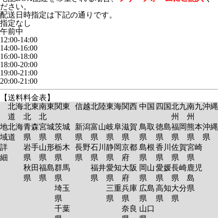
ださい。
配送日時指定は下記の通りです。
指定なし
午前中
12:00-14:00
14:00-16:00
16:00-18:00
18:00-20:00
19:00-21:00
20:00-21:00
【送料料金表】
北海
北東
南東
関東
信越
北陸
東海
関西
中国
四国
北九
南九
沖縄
道
北
北
州
州
地
北海
青森
宮城
茨城
新潟
富山
岐阜
滋賀
鳥取
徳島
福岡
熊本
沖縄
域
道
県
県
県
県
県
県
県
県
県
県
県
県
詳
岩手
山形
栃木
長野
石川
静岡
京都
島根
香川
佐賀
宮崎
細
県
県
県
県
県
県
府
県
県
県
県
秋田
福島
群馬
福井
愛知
大阪
岡山
愛媛
長崎
鹿児
県
県
県
県
県
府
県
県
県
島
埼玉
三重
兵庫
広島
高知
大分
県
県
県
県
県
県
県
千葉
奈良
山口