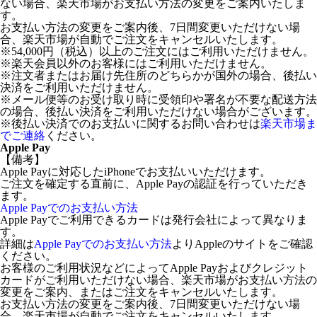
ない場合、楽天市場がお支払い方法の変更をご案内いたしま
す。
お支払い方法の変更をご案内後、7日間変更いただけない場
合、楽天市場が自動でご注文をキャンセルいたします。
※54,000円（税込）以上のご注文にはご利用いただけません。
※楽天会員以外のお客様にはご利用いただけません。
※注文者またはお届け先住所のどちらかが国外の場合、後払い
決済をご利用いただけません。
※メール便等のお受け取り時に受領印や署名が不要な配送方法
の場合、後払い決済をご利用いただけない場合がございます。
※後払い決済でのお支払いに関するお問い合わせは
楽天市場ま
でご連絡
ください。
Apple Pay
【備考】
Apple Payに対応したiPhoneでお支払いいただけます。
ご注文を確定する直前に、Apple Payの認証を行っていただき
ます。
Apple Payでのお支払い方法
Apple Payでご利用できるカードは発行会社によって異なりま
す。
詳細は
Apple Payでのお支払い方法
よりAppleのサイトをご確認
ください。
お客様のご利用状況などによってApple Payおよびクレジット
カードがご利用いただけない場合、楽天市場がお支払い方法の
変更をご案内、またはご注文をキャンセルいたします。
お支払い方法の変更をご案内後、7日間変更いただけない場
合、楽天市場が自動でご注文をキャンセルいたします。