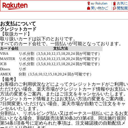
お支払について
クレジットカード
【取扱カード】
取り扱いカードは以下のとおりです。
すべてのカード会社で、一括払いが可能となっております。
カード会社
支払方法
VISA
リボ,分割（3,5,6,10,12,15,18,20,24 回が可能です）
MASTER
リボ,分割（3,5,6,10,12,15,18,20,24 回が可能です）
JCB
リボ,分割（3,5,6,10,12,15,18,20,24 回が可能です）
Diners
リボ
AMEX
分割（3,5,6,10,12,15,18,20,24 回が可能です）
【備考】
お客様のご利用状況などによってクレジットカードがご利用い
ただけない場合、楽天市場がクレジットカード情報やお支払い
方法の変更をご案内、またはご注文をキャンセルいたします。
クレジットカード情報またはお支払い方法の変更をご案内後、
7日間変更いただけない場合、楽天市場が自動でご注文をキャ
ンセルいたします。
分割払い、リボルビング払い又はボーナス一括払いによるお支
払いとなる場合、割賦販売法第30条2の3第4項、同法施行規則
第54条1項各号に定められた事項は、注文確認後の自動配信メ
ールにより交付します。