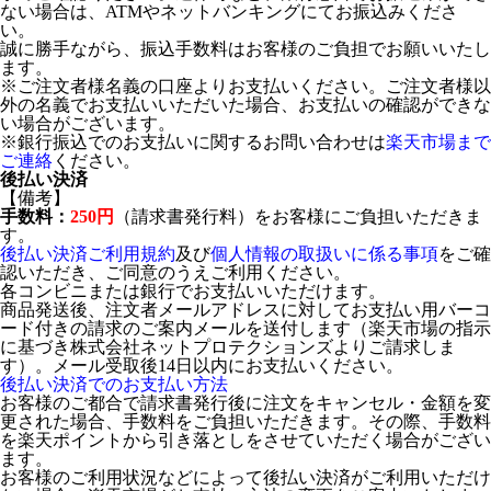
ない場合は、ATMやネットバンキングにてお振込みくださ
い。
誠に勝手ながら、振込手数料はお客様のご負担でお願いいたし
ます。
※ご注文者様名義の口座よりお支払いください。ご注文者様以
外の名義でお支払いいただいた場合、お支払いの確認ができな
い場合がございます。
※銀行振込でのお支払いに関するお問い合わせは
楽天市場まで
ご連絡
ください。
後払い決済
【備考】
手数料：
250円
（請求書発行料）をお客様にご負担いただきま
す。
後払い決済ご利用規約
及び
個人情報の取扱いに係る事項
をご確
認いただき、ご同意のうえご利用ください。
各コンビニまたは銀行でお支払いいただけます。
商品発送後、注文者メールアドレスに対してお支払い用バーコ
ード付きの請求のご案内メールを送付します（楽天市場の指示
に基づき株式会社ネットプロテクションズよりご請求しま
す）。メール受取後14日以内にお支払いください。
後払い決済でのお支払い方法
お客様のご都合で請求書発行後に注文をキャンセル・金額を変
更された場合、手数料をご負担いただきます。その際、手数料
を楽天ポイントから引き落としをさせていただく場合がござい
ます。
お客様のご利用状況などによって後払い決済がご利用いただけ