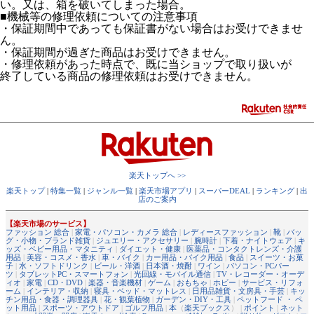
い。又は、箱を破いてしまった場合。
■機械等の修理依頼についての注意事項
・保証期間中であっても保証書がない場合はお受けできませ
ん。
・保証期間が過ぎた商品はお受けできません。
・修理依頼があった時点で、既に当ショップで取り扱いが
終了している商品の修理依頼はお受けできません。
楽天トップへ >>
楽天トップ
|
特集一覧
|
ジャンル一覧
|
楽天市場アプリ
|
スーパーDEAL
|
ランキング
|
出
店のご案内
【楽天市場のサービス】
ファッション 総合
|
家電・パソコン・カメラ 総合
|
レディースファッション
|
靴
|
バッ
グ・小物・ブランド雑貨
|
ジュエリー・アクセサリー
|
腕時計
|
下着・ナイトウェア
|
キ
ッズ・ベビー用品・マタニティ
|
ダイエット・健康
|
医薬品・コンタクトレンズ・介護
用品
|
美容・コスメ・香水
|
車・バイク
|
カー用品・バイク用品
|
食品
|
スイーツ・お菓
子
|
水・ソフトドリンク
|
ビール・洋酒
|
日本酒・焼酎
|
ワイン
|
パソコン・PCパー
ツ
|
タブレットPC・スマートフォン
|
光回線・モバイル通信
|
TV・レコーダー・オーデ
ィオ
|
家電
|
CD・DVD
|
楽器・音楽機材
|
ゲーム
|
おもちゃ
|
ホビー
|
サービス・リフォ
ーム
|
インテリア・収納
|
寝具・ベッド・マットレス
|
日用品雑貨・文房具・手芸
|
キッ
チン用品・食器・調理器具
|
花・観葉植物
|
ガーデン・DIY・工具
|
ペットフード ・ ペ
ット用品
|
スポーツ・アウトドア
|
ゴルフ用品
|
本
（
楽天ブックス
） |
ポイント
|
ネット