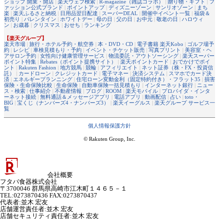
ショップ 開業・開店
|
楽天ウェブ検索
|
R-magazine（雑誌コラボ）
|
贈り物・ギフト
|
フ
ァッション公式ブランド
|
ポイントアップ
|
ディズニーゾーン
|
サンリオゾーン
|
まち
楽
|
楽天ふるさと納税
|
日用品翌日配達
|
スーパーDEAL
|
開催中イベント一覧
|
福袋＆
初売り
|
バレンタイン
|
ホワイトデー
|
母の日
|
父の日
|
お中元
|
敬老の日
|
ハロウィ
ン
|
お歳暮
|
クリスマス
|
おせち
|
ランキング
【楽天グループ】
楽天市場
|
旅行・ホテル予約・航空券
|
本・DVD・CD
|
電子書籍 楽天Kobo
|
ゴルフ場予
約
|
レシピ
|
車検見積もり・予約
|
イベント・チケット販売
|
写真プリント
|
美容室・ヘ
アサロン予約
|
女性向け健康管理サービス
|
物流委託・アウトソーシング
|
楽天スーパー
ポイント特集
|
Rebates（ポイント提携サイト）
|
楽天ポイントカード
|
おでかけでポイ
ント
|
Rakuten Fashion
|
地方競馬
|
競輪
|
アフィリエイト
|
ネット証券（株・FX・投資信
託）
|
カードローン
|
クレジットカード
|
電子マネー
|
決済システム
|
スマホでカード決
済
|
エネルギープランニング
|
住宅ローン変動金利（固定特約付き）・フラット35
|
損害
保険・生命保険比較
|
生命保険
|
自動車保険一括見積もり
|
インターネット銀行
|
ニュー
ス・検索
|
仕事紹介
|
不動産情報
|
ブログ
|
ROOM
|
楽天モバイル
|
プロバイダ・インタ
ーネット接続
|
無料通話＆メッセージアプリ
|
電話アプリ
|
動画配信
|
占い
|
toto・
BIG
|
宝くじ（ナンバーズ4・ナンバーズ3）
|
楽天イーグルス
|
楽天グループ サービス一
覧
個人情報保護方針
© Rakuten Group, Inc.
会社概要
フタバ食器株式会社
〒3700046 群馬県高崎市江木町１４６５－１
TEL:0273870436 FAX:0273870437
代表者
:
並木 宏友
店舗運営責任者
:
並木 宏友
店舗セキュリティ責任者
:
並木 宏友