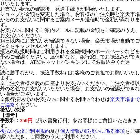
りいたします。
お支払い状況の確認後、発送手続きが開始いたします。
ショップが金額を変更した場合、お客様のご注文時と楽天市場
からのお支払いに関するご案内メール送信時で金額が異なりま
す。
お支払いに関するご案内メールに記載の金額をご確認のうえ、
お支払いください。
14日以内にお支払いが確認できない場合、楽天市場が自動でご
注文をキャンセルいたします。
振込の取扱時間はご利用される金融機関のホームページなどを
予めご確認ください。連休時など、銀行窓口でお振込みができ
ない場合は、ATMやネットバンキングにてお振込みくださ
い。
誠に勝手ながら、振込手数料はお客様のご負担でお願いいたし
ます。
※ご注文者様名義の口座よりお支払いください。ご注文者様以
外の名義でお支払いいただいた場合、お支払いの確認ができな
い場合がございます。
※銀行振込でのお支払いに関するお問い合わせは
楽天市場まで
ご連絡
ください。
後払い決済
【備考】
手数料：
250円
（請求書発行料）をお客様にご負担いただきま
す。
後払い決済ご利用規約
及び
個人情報の取扱いに係る事項
をご確
認いただき、ご同意のうえご利用ください。