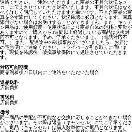
連絡ください。ご連絡いただきました商品の不具合状況をメー
カーに伝えさせていただき対応いたします。不具合状況はなる
べく詳しく明記していただけますと幸いです。不具合商品の写
真を必ず添付してください。状況確認に必須となります。写真
添付がない場合はお受けすることができません。また、キッチ
ン用品はご使用頻度・使用状況により商品自体の消耗に変動が
ありますのでご購入から3週間以上経過している商品は交換対
応不可となります。予めご了承くださいませ。（電話対応不
可。） また、配達途中の破損事故がございましたら、お届け
の宅急便にご連絡ください。ドライバーが引き取りに伺いま
す。現状を確認後、破損事故保険にて処理させていただきま
す。
対応可能期間
商品到着後21日以内にご連絡をいただいた場合
返品送料
店舗負担
再送料
店舗負担
備考
同一商品の手配が不可能など交換に応じることができない場合
がございます。その際は返品（キャンセル）にてご了承くださ
い。返品（キャンセル）は購入数単位での返品となります。