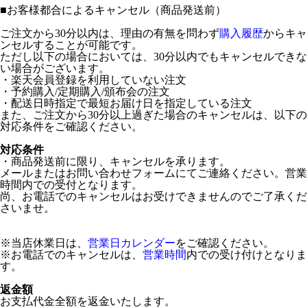
■
お客様都合によるキャンセル（商品発送前）
ご注文から30分以内は、理由の有無を問わず
購入履歴
からキャ
ンセルすることが可能です。
ただし以下の場合においては、30分以内でもキャンセルできな
い場合がございます。
・楽天会員登録を利用していない注文
・予約購入/定期購入/頒布会の注文
・配送日時指定で最短お届け日を指定している注文
また、ご注文から30分以上過ぎた場合のキャンセルは、以下の
対応条件をご確認ください。
対応条件
・商品発送前に限り、キャンセルを承ります。
メールまたはお問い合わせフォームにてご連絡ください。営業
時間内での受付となります。
尚、お電話でのキャンセルはお受けできませんのでご了承くだ
さいませ。
※当店休業日は、
営業日カレンダー
をご確認ください。
※お電話でのキャンセルは、
営業時間
内での受け付けとなりま
す。
返金額
お支払代金全額を返金いたします。