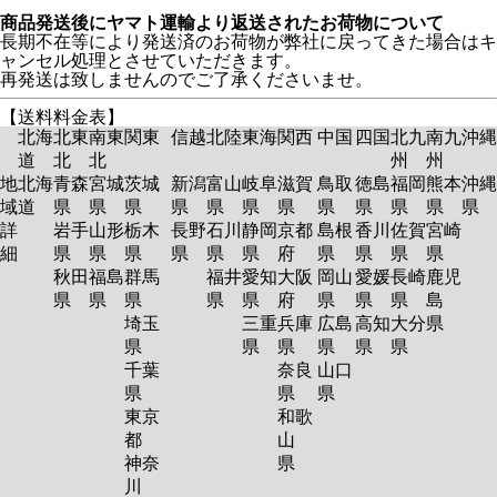
商品発送後にヤマト運輸より返送されたお荷物について
長期不在等により発送済のお荷物が弊社に戻ってきた場合はキ
ャンセル処理とさせていただきます。
再発送は致しませんのでご了承くださいませ。
【送料料金表】
北海
北東
南東
関東
信越
北陸
東海
関西
中国
四国
北九
南九
沖縄
道
北
北
州
州
地
北海
青森
宮城
茨城
新潟
富山
岐阜
滋賀
鳥取
徳島
福岡
熊本
沖縄
域
道
県
県
県
県
県
県
県
県
県
県
県
県
詳
岩手
山形
栃木
長野
石川
静岡
京都
島根
香川
佐賀
宮崎
細
県
県
県
県
県
県
府
県
県
県
県
秋田
福島
群馬
福井
愛知
大阪
岡山
愛媛
長崎
鹿児
県
県
県
県
県
府
県
県
県
島
埼玉
三重
兵庫
広島
高知
大分
県
県
県
県
県
県
県
千葉
奈良
山口
県
県
県
東京
和歌
都
山
神奈
県
川