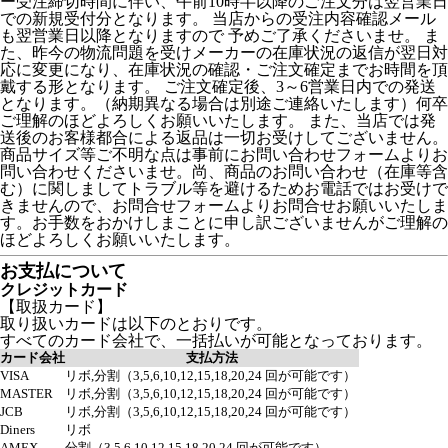
ー受注締切時間に伴い、午前10時半以降のご注文分は翌営業日
での新規受付分となります。 当店からの受注内容確認メール
も翌営業日以降となりますので 予めご了承くださいませ。 ま
た、昨今の物流問題を受けメーカーの在庫状況の返信が翌日対
応に変更になり、在庫状況の確認・ご注文確定までお時間を頂
戴する形となります。 ご注文確定後、3～6営業日内での発送
となります。（納期異なる場合は別途ご連絡いたします）何卒
ご理解のほどよろしくお願いいたします。 また、当店では発
送後のお客様都合による返品は一切お受けしてございません。
商品サイズ等ご不明な点は事前にお問い合わせフォームよりお
問い合わせくださいませ。尚、商品のお問い合わせ（在庫等含
む）に関しましてトラブル等を避けるためお電話ではお受けで
きませんので、お問合せフォームよりお問合せお願いいたしま
す。お手数をおかけしまことに申し訳ございませんがご理解の
ほどよろしくお願いいたします。
お支払について
クレジットカード
【取扱カード】
取り扱いカードは以下のとおりです。
すべてのカード会社で、一括払いが可能となっております。
カード会社
支払方法
VISA
リボ,分割（3,5,6,10,12,15,18,20,24 回が可能です）
MASTER
リボ,分割（3,5,6,10,12,15,18,20,24 回が可能です）
JCB
リボ,分割（3,5,6,10,12,15,18,20,24 回が可能です）
Diners
リボ
AMEX
分割（3,5,6,10,12,15,18,20,24 回が可能です）