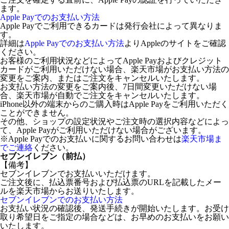
ます。
Apple Payでのお支払い方法
Apple Payでご利用できるカードは発行会社によって異なりま
す。
詳細は
Apple Payでのお支払い方法
よりAppleのサイトをご確認
ください。
お客様のご利用状況などによってApple Payおよびクレジット
カードがご利用いただけない場合、楽天市場がお支払い方法の
変更をご案内、またはご注文をキャンセルいたします。
お支払い方法の変更をご案内後、7日間変更いただけない場
合、楽天市場が自動でご注文をキャンセルいたします。
iPhone以外の端末からのご購入時はApple Payをご利用いただく
ことができません。
その他、ショップの設定状況やご注文時の選択内容などによっ
て、Apple Payがご利用いただけない場合がございます。
※Apple Payでのお支払いに関するお問い合わせは
楽天市場ま
でご連絡
ください。
セブンイレブン（前払）
【備考】
セブンイレブンでお支払いいただけます。
ご注文後に、払込票番号および払込票のURLを記載したメー
ルを楽天市場からお送りいたします。
セブンイレブンでのお支払い方法
お支払い状況の確認後、発送手続きが開始いたします。お受け
取り希望日をご指定の場合などは、お早めのお支払いをお願い
いたします。