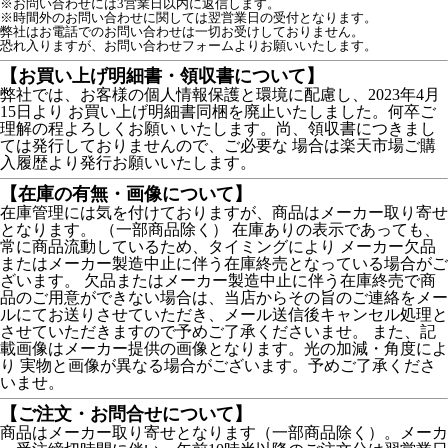
※お問い合わせには3営業日以内に返信します。
※時間外のお問い合わせに関しては翌営業日の受付となります。
弊社はお電話でのお問い合わせは一切お受けしておりません。

恐れ入りますが、お問い合わせフォームよりお願いいたします。
【お買い上げ明細書・領収書について】
弊社では、お客様の個人情報保護と環境に配慮し、2023年4月
15日より お買い上げ明細書同梱を廃止いたしました。何卒ご
理解の程よろしくお願い いたします。尚、領収書につきまし
ては発行しておりませんので、ご必要な 場合は楽天市場ご購
入履歴より発行お願いいたします。
【在庫の有無・画像について】
在庫管理には気を付けておりますが、商品はメーカー取り寄せ
となります。 （一部商品除く） 在庫ありの表示であっても、
常に商品流動しているため、タイミングにより メーカー欠品
またはメーカー製造中止に伴う在庫終売となっている場合がご
ざいます。 欠品またはメーカー製造中止に伴う在庫終売で商
品のご用意ができない場合は、当店からその旨のご連絡をメー
ルにてお送りさせていただき、メール送信後キャンセル処理と
させていただきますので予めご了承くださいませ。 また、記
載画像はメーカー提供の画像となります。光の加減・角度によ
り 実物と画像が異なる場合がございます。予めご了承くださ
いませ。
【ご注文・お問合せについて】
商品はメーカー取り寄せとなります（一部商品除く）。メーカ