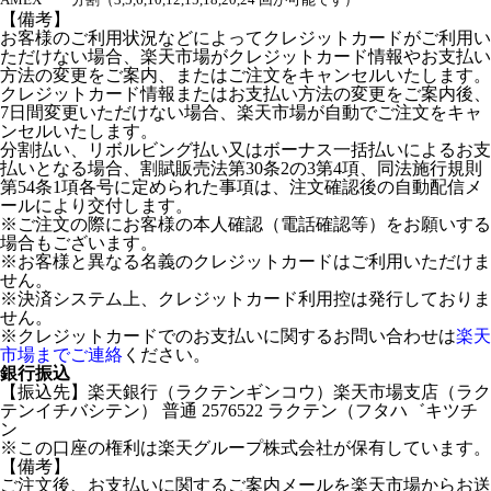
【備考】
お客様のご利用状況などによってクレジットカードがご利用い
ただけない場合、楽天市場がクレジットカード情報やお支払い
方法の変更をご案内、またはご注文をキャンセルいたします。
クレジットカード情報またはお支払い方法の変更をご案内後、
7日間変更いただけない場合、楽天市場が自動でご注文をキャ
ンセルいたします。
分割払い、リボルビング払い又はボーナス一括払いによるお支
払いとなる場合、割賦販売法第30条2の3第4項、同法施行規則
第54条1項各号に定められた事項は、注文確認後の自動配信メ
ールにより交付します。
※ご注文の際にお客様の本人確認（電話確認等）をお願いする
場合もございます。
※お客様と異なる名義のクレジットカードはご利用いただけま
せん。
※決済システム上、クレジットカード利用控は発行しておりま
せん。
※クレジットカードでのお支払いに関するお問い合わせは
楽天
市場までご連絡
ください。
銀行振込
【振込先】楽天銀行（ラクテンギンコウ）楽天市場支店（ラク
テンイチバシテン） 普通 2576522 ラクテン（フタハ゛キツチ
ン
※この口座の権利は楽天グループ株式会社が保有しています。
【備考】
ご注文後、お支払いに関するご案内メールを楽天市場からお送