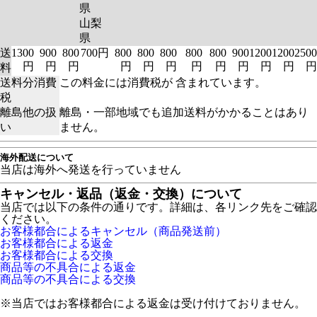
県
山梨
県
送
1300
900
800
700円
800
800
800
800
800
900
1200
1200
2500
円
円
円
円
円
円
円
円
円
円
円
円
料
送料分消費
この料金には消費税が 含まれています。
税
離島他の扱
離島・一部地域でも追加送料がかかることはあり
い
ません。
海外配送について
当店は海外へ発送を行っていません
キャンセル・返品（返金・交換）について
当店では以下の条件の通りです。詳細は、各リンク先をご確認
ください。
お客様都合によるキャンセル（商品発送前）
お客様都合による返金
お客様都合による交換
商品等の不具合による返金
商品等の不具合による交換
※当店ではお客様都合による返金は受け付けておりません。