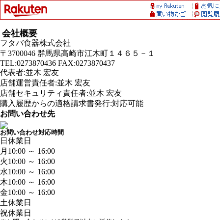
会社概要
フタバ食器株式会社
〒3700046 群馬県高崎市江木町１４６５－１
TEL:0273870436 FAX:0273870437
代表者:並木 宏友
店舗運営責任者:並木 宏友
店舗セキュリティ責任者:並木 宏友
購入履歴からの適格請求書発行:対応可能
お問い合わせ先
お問い合わせ対応時間
日
休業日
月
10:00 ～ 16:00
火
10:00 ～ 16:00
水
10:00 ～ 16:00
木
10:00 ～ 16:00
金
10:00 ～ 16:00
土
休業日
祝
休業日