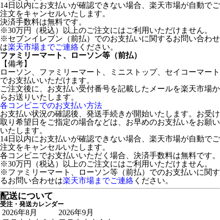
14日以内にお支払いが確認できない場合、楽天市場が自動でご
注文をキャンセルいたします。
決済手数料は無料です。
※30万円（税込）以上のご注文にはご利用いただけません。
※セブンイレブン（前払）でのお支払いに関するお問い合わせ
は
楽天市場までご連絡
ください。
ファミリーマート、ローソン等（前払）
【備考】
ローソン、ファミリーマート、ミニストップ、セイコーマート
でお支払いいただけます。
ご注文後に、お支払い受付番号を記載したメールを楽天市場か
らお送りいたします。
各コンビニでのお支払い方法
お支払い状況の確認後、発送手続きが開始いたします。お受け
取り希望日をご指定の場合などは、お早めのお支払いをお願い
いたします。
14日以内にお支払いが確認できない場合、楽天市場が自動でご
注文をキャンセルいたします。
各コンビニでお支払いいただく場合、決済手数料は無料です。
※30万円（税込）以上のご注文にはご利用いただけません。
※ファミリーマート、ローソン等（前払）でのお支払いに関す
るお問い合わせは
楽天市場までご連絡
ください。
配送について
受注・発送カレンダー
2026年8月
2026年9月