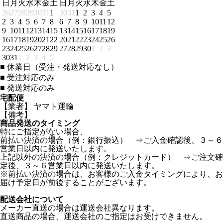
日
月
火
水
木
金
土
日
月
火
水
木
金
土
26
27
28
29
30
31
1
30
31
1
2
3
4
5
2
3
4
5
6
7
8
6
7
8
9
10
11
12
9
10
11
12
13
14
15
13
14
15
16
17
18
19
16
17
18
19
20
21
22
20
21
22
23
24
25
26
23
24
25
26
27
28
29
27
28
29
30
1
2
3
30
31
1
2
3
4
5
■
休業日（受注・発送対応なし）
■
受注対応のみ
■
発送対応のみ
宅配便
【業者】 ヤマト運輸
【備考】
商品発送のタイミング
特にご指定がない場合、
前払い決済の場合（例：銀行振込） ⇒ご入金確認後、３～６
営業日以内に発送いたします。
上記以外の決済の場合（例：クレジットカード） ⇒ご注文確
定後、３～６営業日以内に発送いたします。
※前払い決済の場合は、お客様のご入金タイミングにより、お
届け予定日が前後することがございます。
配送会社について
メーカー直送の場合は運送会社異なります。
直送商品の場合、運送会社のご指定はお受けできません。