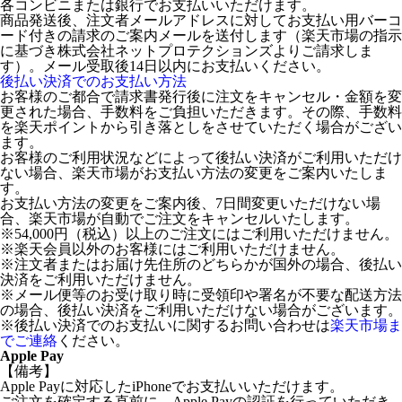
各コンビニまたは銀行でお支払いいただけます。
商品発送後、注文者メールアドレスに対してお支払い用バーコ
ード付きの請求のご案内メールを送付します（楽天市場の指示
に基づき株式会社ネットプロテクションズよりご請求しま
す）。メール受取後14日以内にお支払いください。
後払い決済でのお支払い方法
お客様のご都合で請求書発行後に注文をキャンセル・金額を変
更された場合、手数料をご負担いただきます。その際、手数料
を楽天ポイントから引き落としをさせていただく場合がござい
ます。
お客様のご利用状況などによって後払い決済がご利用いただけ
ない場合、楽天市場がお支払い方法の変更をご案内いたしま
す。
お支払い方法の変更をご案内後、7日間変更いただけない場
合、楽天市場が自動でご注文をキャンセルいたします。
※54,000円（税込）以上のご注文にはご利用いただけません。
※楽天会員以外のお客様にはご利用いただけません。
※注文者またはお届け先住所のどちらかが国外の場合、後払い
決済をご利用いただけません。
※メール便等のお受け取り時に受領印や署名が不要な配送方法
の場合、後払い決済をご利用いただけない場合がございます。
※後払い決済でのお支払いに関するお問い合わせは
楽天市場ま
でご連絡
ください。
Apple Pay
【備考】
Apple Payに対応したiPhoneでお支払いいただけます。
ご注文を確定する直前に、Apple Payの認証を行っていただき