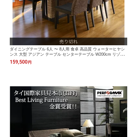
ダイニングテーブル 6人 〜 8人用 食卓 高品質 ウォーターヒヤシ
ンス 大型 アジアン テーブル センターテーブル W200cm リゾー
ト バリ 高級 アジアン家具 ナチュラル モダン 木製 PERFORMAX
159,500
円
【在庫販売品・即納可能】