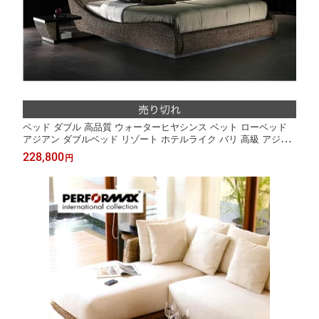
ベッド ダブル 高品質 ウォーターヒヤシンス ベット ローベッド
アジアン ダブルベッド リゾート ホテルライク バリ 高級 アジア
ン家具 ラグジュアリー ナチュラル モダン PERFORMAX 【在庫
228,800
円
販売品・ご予約注文】 タイ国際家具展示会金賞受賞 HBD-08