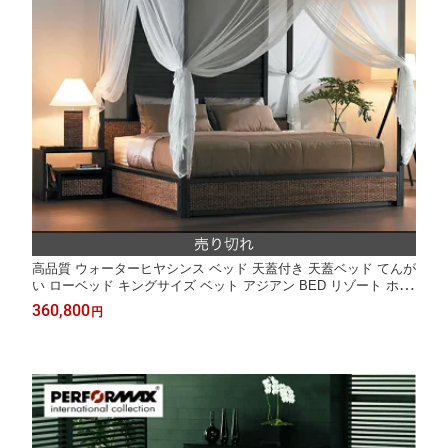
高品質 ウォーターヒヤシンス ベッド 天蓋付き 天蓋ベッド てんが
い ローベッド キングサイズ ベット アジアン BED リゾート ホテ
ルライク バリ 高級 アジアン家具 ラグジュアリー ナチュラル モ
360,800
円
ダン PERFORMAX （受注生産品・開梱/組立配送付き）