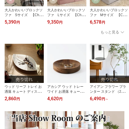
大人かわいいブロックソ
大人かわいいブロックソ
大人かわいいブロックソ
ファ Sサイズ 【Cha
ファ Lサイズ 【Cham
ファ Mサイズ 【Cha
mmy -チャミー-】
my -チャミー-】
mmy -チャミー-】
5,390
9,350
6,578
円
円
円
もっと見る
ウッド リーフ トレイ お
アカシア ウッド トレー
アイアン フラワー プラ
洒落 キュート ディスプ
ワイド お洒落 キュート
ンター スタンド （2サイ
レイ アジアン雑貨 エス
ディスプレイ 小物入れ
ズ） お洒落 ガーデニン
2,860
4,620
6,490
円
円
円
～
ニック ハワイアン
アジアン雑貨 エスニック
グ 観葉植物 グリーン 生
ハワイアン ナチュラル
け花 アジアン エスニッ
北欧
ク ナチュラル