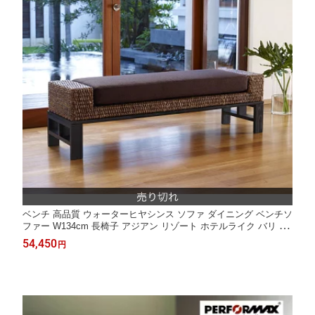
ベンチ 高品質 ウォーターヒヤシンス ソファ ダイニング ベンチソ
ファー W134cm 長椅子 アジアン リゾート ホテルライク バリ 高
級 アジアン家具 ナチュラル モダン PERFORMAX 【在庫販売
54,450
円
品・即納可能】