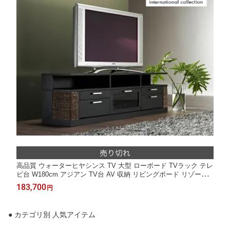
高品質 ウォーターヒヤシンス TV 大型 ローボード TVラック テレ
ビ台 W180cm アジアン TV台 AV 収納 リビングボード リゾート
バリ 高級 アジアン家具 ナチュラル モダン ハワイアン PERFOR
183,700
円
MAX 【在庫販売品・ご予約注文】
● カテゴリ別 人気アイテム