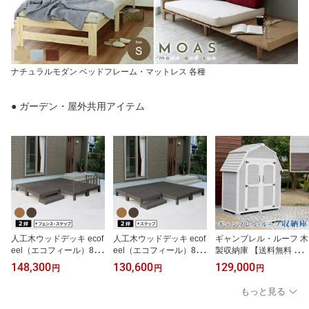
ナチュラルモダン ベッドフレーム・マットレス 各種
● ガーデン・屋外共用アイテム
人工木ウッドデッキ ecof
人工木ウッドデッキ ecof
ギャンブレル・ルーフ 木
eel（エコフィール）8
eel（エコフィール）8台
製収納庫 【送料無料 物
台 ステップ・フェンス
ステップセット PWDE-8
置 倉庫 収納庫 天然木 木
148,300
130,600
129,000
円
円
円
セット PWDE-8P-SFSET
P-STP
製 庭 物入れ おしゃれ 大
型 北欧 ナチュラル ガー
もっと見る
デニング キャンプ スポ
ーツ 屋外 家具 三角屋根