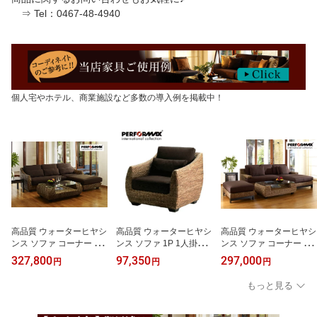
⇒ Tel：0467-48-4940
個人宅やホテル、商業施設など多数の導入例を掲載中！
高品質 ウォーターヒヤシ
高品質 ウォーターヒヤシ
高品質 ウォーターヒヤシ
ンス ソファ コーナー ソ
ンス ソファ 1P 1人掛け
ンス ソファ コーナー ソ
ファー カウチソファー 3
ソファー 一人掛け W80c
ファー カウチソファー 3
327,800
97,350
297,000
円
円
円
人掛け デイベッド & 2P
m パーソナル チェア ア
人掛け デイベッド カウ
ソファ L字 L型 ローソフ
ジアンソファ イス 椅子
チ & 2Pソファ L字 L型 ア
もっと見る
ァー 逆肘 W230cm バリ
リゾート バリ ホテルラ
ジアンソファ W227cm
リゾート 高級 アジアン
イク 高級 アジアン 家具
逆肘 バリ リゾート 高級
家具 ナチュラル モダン
ナチュラル モダン ハワ
アジアン 家具 ナチュラ