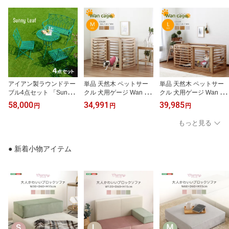
木製収納庫 diy 物置小屋
キット 棚 北欧調 】
アイアン製ラウンドテー
単品 天然木 ペットサー
単品 天然木 ペットサー
ブル4点セット 「Sunny
クル 犬用ゲージ Wan Ca
クル 犬用ゲージ Wan Ca
Leaf（サニーリーフ）」
ge+【ワンケージプラ
ge+【ワンケージプラ
58,000
34,991
39,985
円
円
円
SPL-9000CB-4PS
ス】 Mサイズ
ス】 Lサイズ
もっと見る
● 新着小物アイテム