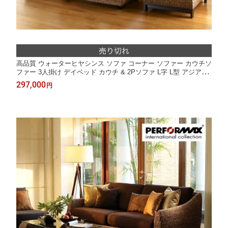
高品質 ウォーターヒヤシンス ソファ コーナー ソファー カウチソ
ファー 3人掛け デイベッド カウチ & 2Pソファ L字 L型 アジアン
ソファ W227cm バリ リゾート 高級 アジアン 家具 ナチュラル モ
297,000
円
ダン PERFORMAX 【在庫販売品・即納可能】