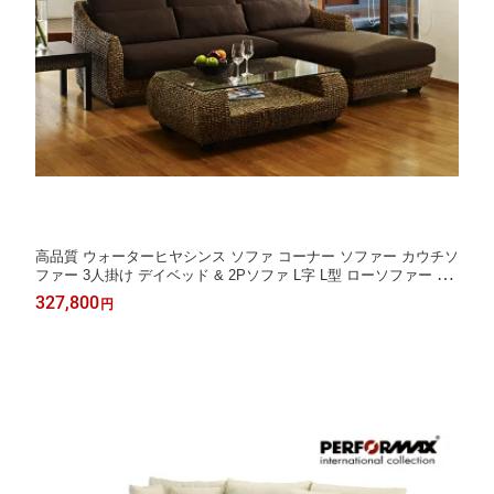
高品質 ウォーターヒヤシンス ソファ コーナー ソファー カウチソ
ファー 3人掛け デイベッド & 2Pソファ L字 L型 ローソファー 逆
肘 W230cm バリ リゾート 高級 アジアン 家具 ナチュラル モダン
327,800
円
PERFORMAX 【在庫販売品・即納可能】