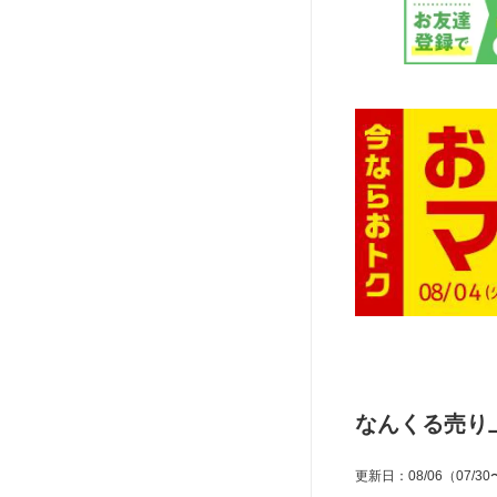
なんくる売り
更新日
：
08/06
（07/30