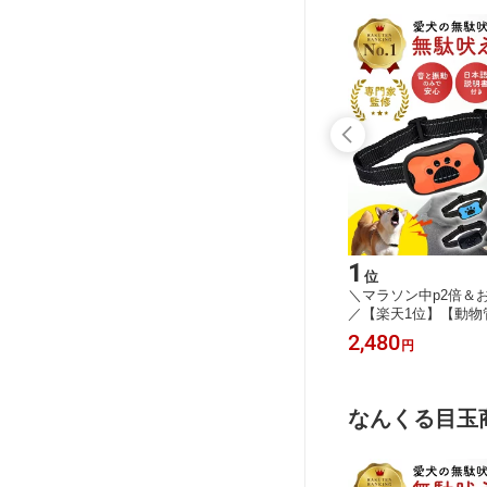
15
1
位
位
ーポン配布
＼マラソン中p2倍＆お得クーポン配布
＼マラソン中p2倍＆
薄型 頚
／【動物管理士監修】猫 おもちゃ ボ
／【楽天1位】【動物
シュタイ
ール 木製 タワー 2段 3段 ネコ 一人遊
評価4.1] 無駄吠え防
2,880
2,480
円
～
円
固定 寝
び 知育 ストレス解消 グッズ ねこじ
え防止 グッズ バー
女兼用 メ
ゃらし ボール回転盤 鈴付き 木 竹製
振動 吠え防止 ビープ
トレートネ
留守番 猫おもちゃ 人気 猫用おもちゃ
自動訓練 しつけ首輪 
ックテー
猫グッズ 猫玩具 オモチャ ひとり遊び
吠え むだ吠え しつけ
なんくる目玉
送料無料
愛犬 訓練用