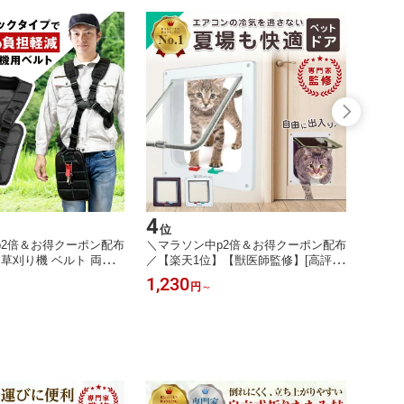
4
5
位
位
p2倍＆お得クーポン配布
＼マラソン中p2倍＆お得クーポン配布
＼マラ
草刈り機 ベルト 両肩
／【楽天1位】【獣医師監修】[高評価
／【楽
刈機 刈払機 ダブル 両肩
4.3] ペットドア キャットドア 猫ドア
指サポ
1,230
1,13
円
～
払い機 ショルダー 肩掛
ねこ 犬 引き戸 後付け DIY 取り付け
首 手
動草刈り機 両肩掛けベル
室内 壁 扉 薄型 ロック 通り抜け ペッ
炎 親
ス ベルトフック 背負い
ト 出入り口 ペット用ドア 小型犬 壁
ージ 
ルト 防振ベルト 送料無
用 引き戸 キャット用ドア 猫 ホワイ
ィンガ
ト ブラウン
手首固