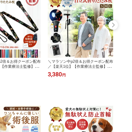
p2倍＆お得クーポン配布
＼マラソン中p2倍＆お得クーポン配布
＼マラ
】【作業療法士監修】杖
／【楽天1位】【作業療法士監修】杖
／【楽
量 収納袋付 ステッキ
折りたたみ 自立式 4点杖 軽量 女性 男
指サポ
3,380
1,13
円
ンパクト 折りたたみ杖
性 短めサイズ コンパクト 折りたたみ
首 手
畳み つえ 介護 歩行支
杖 伸縮 長さ調節可能 折り畳み つえ
炎 親
フト 折り畳み杖 かわい
介護 歩行支援 高齢者 プレゼント 自
ージ 
 祖父 お祝い プレゼント
立四点杖 祖母 祖父 お祝い ギフト 実
ィンガ
用的
手首固