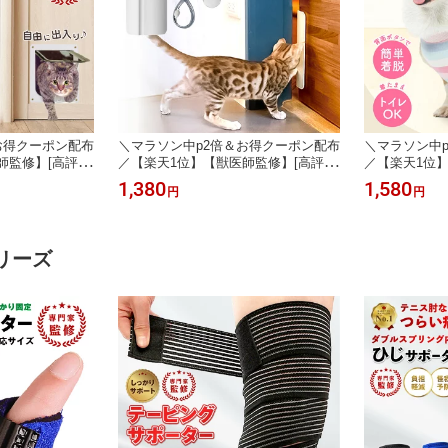
お得クーポン配布
＼マラソン中p2倍＆お得クーポン配布
＼マラソン中
師監修】[高評価
／【楽天1位】【獣医師監修】[高評価
／【楽天1位
ャットドア 猫ドア
4.2] ペットドア キャットドア 工事不
評価4.4] 犬
1,380
1,580
円
円
 DIY 取り付け
要 猫ドア ネコ 犬 引き戸 穴あけ不要
オス メス 犬
ク 通り抜け ペッ
取付簡単 賃貸設置 室内 扉 ペット 出
小型犬 中型犬
ドア 小型犬 壁
入り口 後付け ペット用ドア ネコドア
ット用 術後ウ
ドア 猫 ホワイ
穴開けない 取り付け キャット用 白
ンチブルドック
リーズ
ホワイト
去勢後