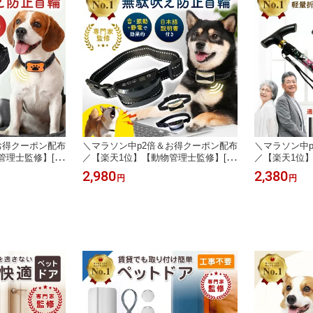
お得クーポン配布
＼マラソン中p2倍＆お得クーポン配布
＼マラソン中
管理士監修】[高
／【楽天1位】【動物管理士監修】[高
／【楽天1位
止 首輪 犬 無駄ぼ
評価4.2] 無駄吠え防止 首輪 犬 振動
折りたたみ 軽
2,980
2,380
円
円
クコントローラー
静電 無駄ぼえ 吠え防止 バークコント
女性 男性 コ
音 鳴き声対策
ローラー ビープ音 グッズ 鳴き声対策
おしゃれ 折り
USB充電式 ムダ
自動訓練 しつけ首輪 USB充電式 ムダ
援 高齢者 ギ
 トレーニング
吠え むだ吠え しつけ トレーニング
い 花柄 祖母
愛犬 訓練用
実用的