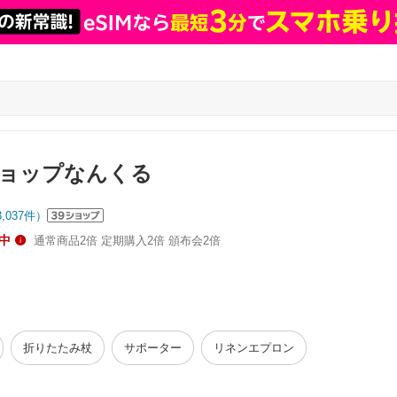
ョップなんくる
3,037
件）
中
通常商品2倍 定期購入2倍 頒布会2倍
折りたたみ杖
サポーター
リネンエプロン