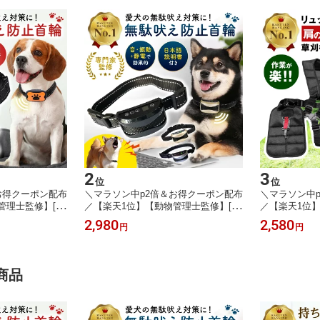
2
3
位
位
お得クーポン配布
＼マラソン中p2倍＆お得クーポン配布
＼マラソン中
管理士監修】[高
／【楽天1位】【動物管理士監修】[高
／【楽天1位】
止 首輪 犬 無駄ぼ
評価4.2] 無駄吠え防止 首輪 犬 振動
掛け 背負 草
2,980
2,580
円
円
クコントローラー
静電 無駄ぼえ 吠え防止 バークコント
背負い式 刈り
音 鳴き声対策
ローラー ビープ音 グッズ 鳴き声対策
け 背負式 電
USB充電式 ムダ
自動訓練 しつけ首輪 USB充電式 ムダ
ト 両肩ハーネ
 トレーニング
吠え むだ吠え しつけ トレーニング
ベルト 両肩ベ
商品
愛犬 訓練用
料