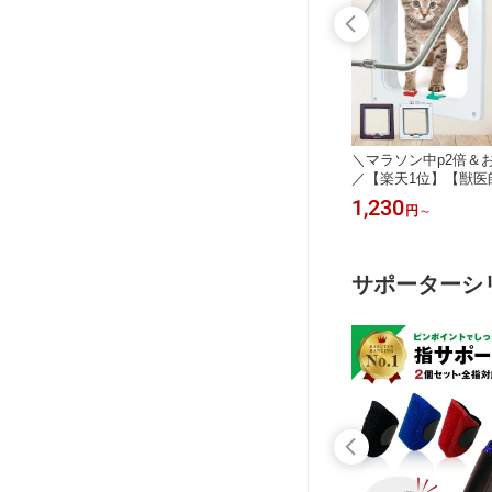
ーポン配布
＼マラソン中p2倍＆お得クーポン配布
＼マラソン中p2倍＆
ちゃ ボ
／【楽天1位】【動物管理士監修】[高
／【楽天1位】【獣医
コ 一人遊
評価4.2] 無駄吠え防止 首輪 犬 振動
4.3] ペットドア キ
2,980
1,230
円
円
～
 ねこじ
静電 無駄ぼえ 吠え防止 バークコント
ねこ 犬 引き戸 後付け
木 竹製
ローラー ビープ音 グッズ 鳴き声対策
室内 壁 扉 薄型 ロッ
用おもちゃ
自動訓練 しつけ首輪 USB充電式 ムダ
ト 出入り口 ペット用
ひとり遊び
吠え むだ吠え しつけ トレーニング
用 引き戸 キャット用
サポーターシ
愛犬 訓練用
ト ブラウン