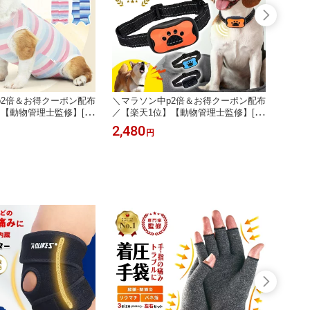
p2倍＆お得クーポン配布
＼マラソン中p2倍＆お得クーポン配布
＼マラ
】【動物管理士監修】[高
／【楽天1位】【動物管理士監修】[高
／【動
 術後服 エリザベスカラー
評価4.1] 無駄吠え防止 首輪 犬 無駄ぼ
ール 木
2,480
2,88
円
用 服 背中開き ダックス
え防止 グッズ バークコントローラー
び 知
 大型 去勢 ボーダー ペ
振動 吠え防止 ビープ音 鳴き声対策
ゃらし
ェア 男 女 男女用 フレ
自動訓練 しつけ首輪 USB充電式 ムダ
留守番
 柴犬 ペット かわいい
吠え むだ吠え しつけ トレーニング
猫グッ
愛犬 訓練用
送料無