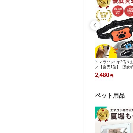
ーポン配布
＼マラソン中p2倍＆お得クーポン配布
＼マラソン中p2倍＆
ト 両肩
／【楽天1位】スパッツ メンズ スポ
／【楽天1位】【動物
ル 両肩
ーツタイツ メンズレギンス ショート
評価4.1] 無駄吠え防
1,230
2,480
円
円
ダー 肩掛
春 夏 秋 ハーフ ランニングタイツ コ
え防止 グッズ バー
肩掛けベル
ンプレッションタイツ 加圧 スポーツ
振動 吠え防止 ビープ
ク 背負い
レギンス パンツ ショートスパッツ 男
自動訓練 しつけ首輪 
ト 送料無
性用 コンプレッション インナー
吠え むだ吠え しつけ
ペット用品
愛犬 訓練用