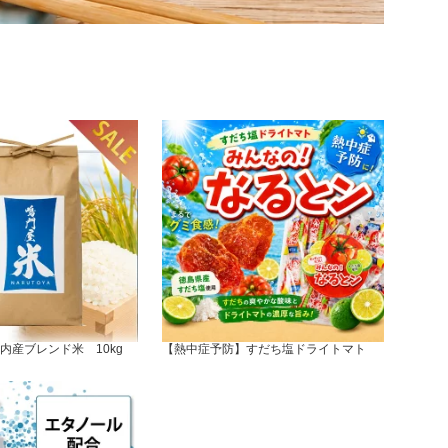
内産ブレンド米 10kg
【熱中症予防】すだち塩ドライトマト