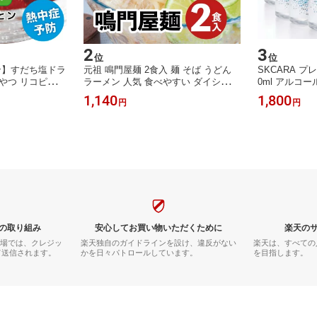
2
3
位
位
ン】すだち塩ドラ
元祖 鳴門屋麺 2食入 麺 そば うどん
SKCARA プ
やつ リコピン
ラーメン 人気 食べやすい ダイシモチ
0ml アルコー
ギフト ビタミン
麦麺 夏バテ 糖質オフ 3個セット
本入】
1,140
1,800
円
円
圧 すだち塩 抗
菓子 栄養豊富
 塩分補給 健康
の取り組み
安心してお買い物いただくために
楽天の
市場では、クレジッ
楽天独自のガイドラインを設け、違反がない
楽天は、すべての
て送信されます。
かを日々パトロールしています。
を目指します。