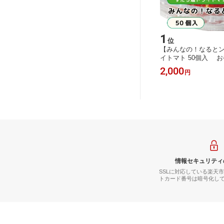
1
位
【みんなの！なると
イトマト 50個入 お
保存用 トマト 栄養 
2,000
円
セミドライトマト 高血
酸化作用 美肌効果 駄
熱中症予防 アスリート
おやつ 備蓄
情報セキュリティ
SSLに対応している楽天
トカード番号は暗号化し