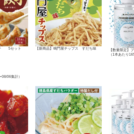
子 5セット
【新商品】鳴門屋チップス すだち味
【数量限定】プ
（1本あたり16
〜08/06集計）