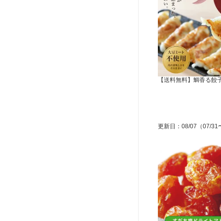
【送料無料】鯛香る餃
更新日
：
08/07
（07/31