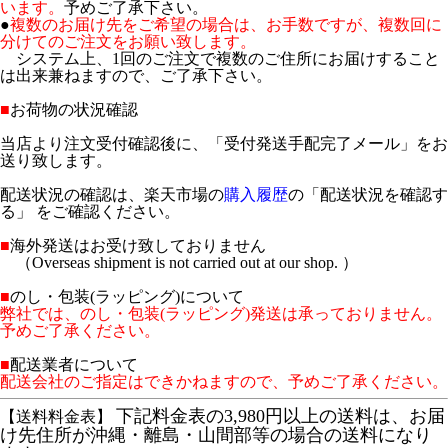
います。
予めご了承下さい。
●
複数のお届け先をご希望の場合は、お手数ですが、複数回に
分けてのご注文をお願い致します。
システム上、1回のご注文で複数のご住所にお届けすること
は出来兼ねますので、ご了承下さい。
■
お荷物の状況確認
当店より注文受付確認後に、「受付発送手配完了メール」をお
送り致します。
配送状況の確認は、楽天市場の
購入履歴
の「配送状況を確認す
る」 をご確認ください。
■
海外発送はお受け致しておりません
（Overseas shipment is not carried out at our shop. ）
■
のし・包装(ラッピング)について
弊社では、のし・包装(ラッピング)発送は承っておりません。
予めご了承ください。
■
配送業者について
配送会社のご指定はできかねますので、予めご了承ください。
下記料金表の3,980円以上の送料は、お届
【送料料金表】
け先住所が沖縄・離島・山間部等の場合の送料になり