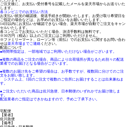
ご注文後に、お支払い受付番号を記載したメールを楽天市場からお送りいた
します。
各コンビニでのお支払い方法
お支払い状況の確認後、発送手続きが開始いたします。お受け取り希望日を
ご指定の場合などは、お早めのお支払いをお願いいたします。
14日以内にお支払いが確認できない場合、楽天市場が自動でご注文をキャン
セルいたします。
各コンビニでお支払いいただく場合、決済手数料は無料です。
※30万円（税込）以上のご注文にはご利用いただけません。
※ファミリーマート、ローソン等（前払）でのお支払いに関するお問い合わ
せは
楽天市場までご連絡
ください。
配送について
●時間帯指定は、一部地域ではご利用いただけない場合がございます。
●複数の商品をご注文の場合、商品により出荷場所が異なるため別々の配送
業者でのお届けとなる場合がございます。
●複数のお届け先をご希望の場合は、お手数ですが、複数回に分けてのご注
文をお願い致します。
システム上、1回のご注文で複数のご住所にお届けすることは出来兼ねま
す。
●ご注文いただいた商品は佐川急便、日本郵便のいずれかでお届け致しま
す。
配送業者のご指定はできかねますので、予めご了承下さい。
宅配便
【業者】
佐川急便
【備考】
佐川急便・日本郵便