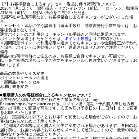
【2】お客様都合によるキャンセル・返品に伴う諸費用について
2020年4月1日より、銀行振込・セブンイレブン（前払）・ローソン、郵便局
ATM等（前払）、後払い決済をご選択いただき、
長期不在や住所不明など、お客様都合によるキャンセルがございました場
合、
キャンセル・返品に伴う諸費用（返金手数料、請求書発行手数料等）は、お
客様負担となります。
通常ポイントのご利用分は、キャンセル手続きと同時に返還されます。
ポイントが返還されたかどうかは、
ポイント履歴
よりご確認下さい。
※期間限定ポイントの利用期限を過ぎてからキャンセルや金額修正が行われ
た場合、ポイントは失効扱いとなり、返還されませんのでご注意ください。
備考
商品の出荷準備前のご注文のみ、お客様ご自身でキャンセル可能です。
以下をご希望の場合は一度ご注文をキャンセルし再注文いただきますようお
願いします。
商品の数量やサイズ変更
ポイントやクーポンの適用
一部商品のキャンセル
お届け先を変更
■定期購入のお客様都合によるキャンセルについて
お客様が定期購入の変更や解約をご希望の場合は、my
Rakuten(https://my.rakuten.co.jp/)にログイン後「定期・予約購入申し込み履
歴」の項目より変更が可能です。次回お届け予定日の【11日前】までに変更
をお願いいたします。
なお、定期購入は以下のとおり条件が変更になる場合がございますので、お
客様はあらかじめご了承ください。
・定期購入の価格は定期購入期間中に変更される場合があります。各回のお
届け前に、お届け内容のお知らせをメールにて通知しますので、最新の購入
価格などを事前にご確認ください。
・定期購入では商品のリニューアルなどによってお届けする商品の仕様（容