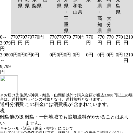
県
県
梨県
県
県
和歌
県
県
島
・
山県
・
・
県
三
高
大
重
知
分
県
県
県
0～
770
770
770
770円
770
770
770
770円
770
770
770
770
1210
円
円
円
円
円
円
円
円
円
円
円
3,979
円
3,980
0円
0円
0円
0円
0円
0円
0円
0円
0円
0円
0円
0円
1210
～
円
9,799
円
※お届け先住所が沖縄・離島・山間部以外で購入金額が税込3,980円以上の場
合は、送料無料ラインの対象となり、送料無料となります。
送料分消費
この料金には消費税が 含まれています。
税
離島他の扱
離島・一部地域でも追加送料がかかることはあり
い
ません。
キャンセル・返品（返金・交換）について
当店では以下の条件の通りです。詳細は、各リンク先をご確認ください。