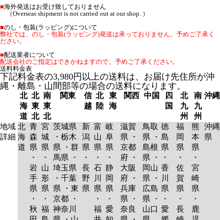
■
海外発送はお受け致しておりません
（Overseas shipment is not carried out at our shop. ）
■
のし・包装(ラッピング)について
弊社では、のし・包装(ラッピング)発送は承っておりません。予めご了承く
ださい。
■
配送業者について
配送会社のご指定はできかねますので、予めご了承ください。
送料料金表
下記料金表の3,980円以上の送料は、お届け先住所が沖
縄・離島・山間部等の場合の送料になります。
北
北
南
関東
信
北
東
関西
中国
四
北
南
沖縄
海
東
東
越
陸
海
国
九
九
道
北
北
州
州
地域
北
青
宮
茨城県
新
富
岐
滋賀
鳥取
徳
福
熊
沖縄
詳細
海
森
城
・栃木
潟
山
阜
県 ・
県 ・
島
岡
本
県
道
県
県
県 ・群
県
県
県
京都
島根
県
県
県
・
・
馬県 ・
・
・
・
府 ・
県 ・
・
・
・
岩
山
埼玉県
長
石
静
大阪
岡山
香
佐
宮
手
形
・千葉
野
川
岡
府 ・
県 ・
川
賀
崎
県
県
県 ・東
県
県
県
兵庫
広島
県
県
県
・
・
京都 ・
・
・
県 ・
県 ・
・
・
・
秋
福
神奈川
福
愛
奈良
山口
愛
長
鹿
田
島
県 ・山
井
知
県 ・
県
媛
崎
児