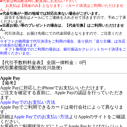
●代金は商品配送時に配達員にお支払い下さい。
お支払は【現金のみ】となります。（カード決済はご利用いただけませ
ん。）
●
代金引換が一部の地域では対応出来ない場合がございます。
該当する場合はメールにてご連絡を入れさせて頂きますので、予めご了承
くださいませ。
●
出産お祝い等のプレゼントの場合は、【代金引換】はご利用いただけませ
ん。
代引決済は、お届け先様にての代金回収となりますので、ご注意くださ
い。
※ギフトの御用途で代引決済をご利用の場合、送り状の「送り主欄」は当店
の名前が記載されます。
ギフト御用途でのご利用の場合は、銀行振込かクレジットカード決済をご
利用くださいませ。
【代引手数料料金表】 全国一律料金： 0円
代引業者指定
宅配便(佐川急便)
Apple Pay
【備考】
Apple Payに対応したiPhoneでお支払いいただけます。
ご注文を確定する直前に、Apple Payの認証を行っていただき
ます。
Apple Payでのお支払い方法
Apple Payでご利用できるカードは発行会社によって異なりま
す。
詳細は
Apple Payでのお支払い方法
よりAppleのサイトをご確認
ください。
お客様のご利用状況などによってApple Payおよびクレジット