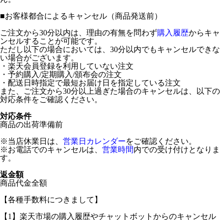
■
お客様都合によるキャンセル（商品発送前）
ご注文から30分以内は、理由の有無を問わず
購入履歴
からキャ
ンセルすることが可能です。
ただし以下の場合においては、30分以内でもキャンセルできな
い場合がございます。
・楽天会員登録を利用していない注文
・予約購入/定期購入/頒布会の注文
・配送日時指定で最短お届け日を指定している注文
また、ご注文から30分以上過ぎた場合のキャンセルは、以下の
対応条件をご確認ください。
対応条件
商品の出荷準備前
※当店休業日は、
営業日カレンダー
をご確認ください。
※お電話でのキャンセルは、
営業時間
内での受け付けとなりま
す。
返金額
商品代金全額
【各種手数料につきまして】
【1】楽天市場の購入履歴やチャットボットからのキャンセル