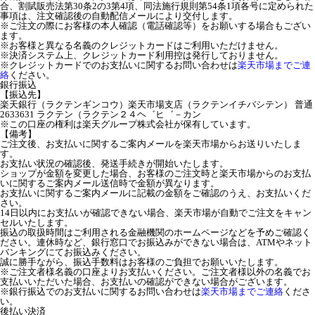
合、割賦販売法第30条2の3第4項、同法施行規則第54条1項各号に定められた
事項は、注文確認後の自動配信メールにより交付します。
※ご注文の際にお客様の本人確認（電話確認等）をお願いする場合もござい
ます。
※お客様と異なる名義のクレジットカードはご利用いただけません。
※決済システム上、クレジットカード利用控は発行しておりません。
※クレジットカードでのお支払いに関するお問い合わせは
楽天市場までご連
絡
ください。
銀行振込
【振込先】
楽天銀行（ラクテンギンコウ）楽天市場支店（ラクテンイチバシテン） 普通
2633631 ラクテン（ラクテン２４ヘ゛ヒ゛－カン
※この口座の権利は楽天グループ株式会社が保有しています。
【備考】
ご注文後、お支払いに関するご案内メールを楽天市場からお送りいたしま
す。
お支払い状況の確認後、発送手続きが開始いたします。
ショップが金額を変更した場合、お客様のご注文時と楽天市場からのお支払
いに関するご案内メール送信時で金額が異なります。
お支払いに関するご案内メールに記載の金額をご確認のうえ、お支払いくだ
さい。
14日以内にお支払いが確認できない場合、楽天市場が自動でご注文をキャン
セルいたします。
振込の取扱時間はご利用される金融機関のホームページなどを予めご確認く
ださい。連休時など、銀行窓口でお振込みができない場合は、ATMやネット
バンキングにてお振込みください。
誠に勝手ながら、振込手数料はお客様のご負担でお願いいたします。
※ご注文者様名義の口座よりお支払いください。ご注文者様以外の名義でお
支払いいただいた場合、お支払いの確認ができない場合がございます。
※銀行振込でのお支払いに関するお問い合わせは
楽天市場までご連絡
くださ
い。
後払い決済