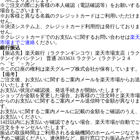
※ご注文の際にお客様の本人確認（電話確認等）をお願いする
場合もございます。
※お客様と異なる名義のクレジットカードはご利用いただけま
せん。
※決済システム上、クレジットカード利用控は発行しておりま
せん。
※クレジットカードでのお支払いに関するお問い合わせは
楽天
市場までご連絡
ください。
銀行振込
【振込先】楽天銀行（ラクテンギンコウ）楽天市場支店（ラク
テンイチバシテン） 普通 2633631 ラクテン（ラクテン２４
ヘ゛ヒ゛－カン
※この口座の権利は楽天グループ株式会社が保有しています。
【備考】
ご注文後、お支払いに関するご案内メールを楽天市場からお送
りいたします。
お支払い状況の確認後、発送手続きが開始いたします。
ショップが金額を変更した場合、お客様のご注文時と楽天市場
からのお支払いに関するご案内メール送信時で金額が異なりま
す。
お支払いに関するご案内メールに記載の金額をご確認のうえ、
お支払いください。
14日以内にお支払いが確認できない場合、楽天市場が自動でご
注文をキャンセルいたします。
振込の取扱時間はご利用される金融機関のホームページなどを
予めご確認ください。連休時など、銀行窓口でお振込みができ