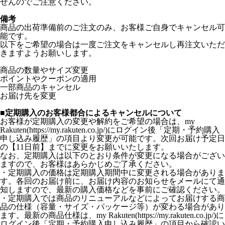
せんのでご注意ください。
備考
商品の出荷準備前のご注文のみ、お客様ご自身でキャンセル可
能です。
以下をご希望の場合は一度ご注文をキャンセルし再注文いただ
きますようお願いします。
商品の数量やサイズ変更
ポイントやクーポンの適用
一部商品のキャンセル
お届け先を変更
■定期購入のお客様都合によるキャンセルについて
お客様が定期購入の変更や解約をご希望の場合は、my
Rakuten(https://my.rakuten.co.jp/)にログイン後「定期・予約購入
申し込み履歴」の項目より変更が可能です。次回お届け予定日
の【11日前】までに変更をお願いいたします。
なお、定期購入は以下のとおり条件が変更になる場合がござい
ますので、お客様はあらかじめご了承ください。
・定期購入の価格は定期購入期間中に変更される場合がありま
す。各回のお届け前に、お届け内容のお知らせをメールにて通
知しますので、最新の購入価格などを事前にご確認ください。
・定期購入では商品のリニューアルなどによってお届けする商
品の仕様（容量・サイズ・パッケージ等）が変わる場合があり
ます。最新の商品仕様は、my Rakuten(https://my.rakuten.co.jp/)に
ログイン後「定期・予約購入申し込み履歴」の項目から確認い