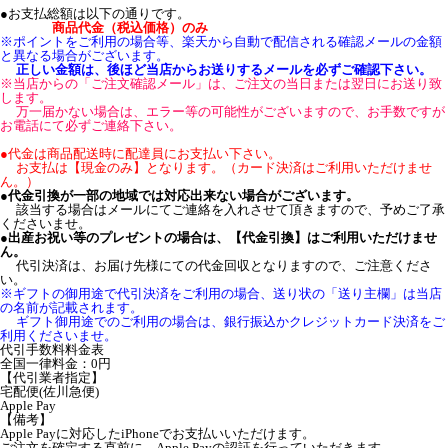
●お支払総額は以下の通りです。
商品代金（税込価格）のみ
※ポイントをご利用の場合等、楽天から自動で配信される確認メールの金額
と異なる場合がございます。
正しい金額は、後ほど当店からお送りするメールを必ずご確認下さい。
※当店からの「ご注文確認メール」は、ご注文の当日または翌日にお送り致
します。
万一届かない場合は、エラー等の可能性がございますので、お手数ですが
お電話にて必ずご連絡下さい。
●代金は商品配送時に配達員にお支払い下さい。
お支払は【現金のみ】となります。（カード決済はご利用いただけませ
ん。）
●
代金引換が一部の地域では対応出来ない場合がございます。
該当する場合はメールにてご連絡を入れさせて頂きますので、予めご了承
くださいませ。
●
出産お祝い等のプレゼントの場合は、【代金引換】はご利用いただけませ
ん。
代引決済は、お届け先様にての代金回収となりますので、ご注意くださ
い。
※ギフトの御用途で代引決済をご利用の場合、送り状の「送り主欄」は当店
の名前が記載されます。
ギフト御用途でのご利用の場合は、銀行振込かクレジットカード決済をご
利用くださいませ。
代引手数料料金表
全国一律料金：0円
【代引業者指定】
宅配便(佐川急便)
Apple Pay
【備考】
Apple Payに対応したiPhoneでお支払いいただけます。
ご注文を確定する直前に、Apple Payの認証を行っていただきます。