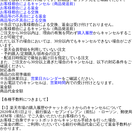
お客様都合によるキャンセル（商品発送前）
お客様都合による返金
お客様都合による交換
商品等の不具合による返金
商品等の不具合による交換
※当店ではお客様都合による交換、返金は受け付けておりません。
お客様都合によるキャンセル（商品発送前）
ご注文から30分以内は、理由の有無を問わず
購入履歴
からキャンセルするこ
とが可能です。
ただし以下の場合においては、30分以内でもキャンセルできない場合がござ
います。
・楽天会員登録を利用していない注文
・予約購入/定期購入/頒布会の注文
・配送日時指定で最短お届け日を指定している注文
また、ご注文から30分以上過ぎた場合のキャンセルは、以下の対応条件をご
確認ください。
対応条件
商品の出荷準備前
※当店休業日は、
営業日カレンダー
をご確認ください。
※お電話でのキャンセルは、
営業時間
内での受け付けとなります。
返金額
商品代金全額
【各種手数料につきまして】
【1】楽天市場の購入履歴やチャットボットからのキャンセルについて
2020年4月1日より、銀行振込・セブンイレブン（前払）・ローソン、郵便局
ATM等（前払）でご入金いただいたお客様のうち、
お客様ご自身でチャットボットからキャンセル手続きを行った場合、
ご返金の際に、ご利用いただいている銀行や商品代金に応じて返金手数料が
かかります。