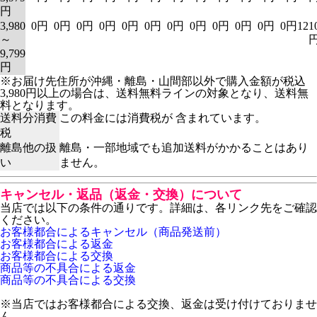
円
3,980
0円
0円
0円
0円
0円
0円
0円
0円
0円
0円
0円
0円
121
～
9,799
円
※お届け先住所が沖縄・離島・山間部以外で購入金額が税込
3,980円以上の場合は、送料無料ラインの対象となり、送料無
料となります。
送料分消費
この料金には消費税が 含まれています。
税
離島他の扱
離島・一部地域でも追加送料がかかることはあり
い
ません。
キャンセル・返品（返金・交換）について
当店では以下の条件の通りです。詳細は、各リンク先をご確認
ください。
お客様都合によるキャンセル（商品発送前）
お客様都合による返金
お客様都合による交換
商品等の不具合による返金
商品等の不具合による交換
※当店ではお客様都合による交換、返金は受け付けておりませ
ん。