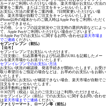
カードがご利用いただけない場合、楽天市場がお支払い方法の
変更をご案内、またはご注文をキャンセルいたします。
お支払い方法の変更をご案内後、7日間変更いただけない場
合、楽天市場が自動でご注文をキャンセルいたします。
iPhone以外の端末からのご購入時はApple Payをご利用いただく
ことができません。
その他、ショップの設定状況やご注文時の選択内容などによっ
て、Apple Payがご利用いただけない場合がございます。
※Apple Payでのお支払いに関するお問い合わせは
楽天市場ま
でご連絡
ください。
セブンイレブン（前払）
【備考】
セブンイレブンでお支払いいただけます。
ご注文後に、払込票番号および払込票のURLを記載したメー
ルを楽天市場からお送りいたします。
セブンイレブンでのお支払い方法
お支払い状況の確認後、発送手続きが開始いたします。お受け
取り希望日をご指定の場合などは、お早めのお支払いをお願い
いたします。
14日以内にお支払いが確認できない場合、楽天市場が自動でご
注文をキャンセルいたします。
決済手数料は無料です。
※30万円（税込）以上のご注文にはご利用いただけません。
※セブンイレブン（前払）でのお支払いに関するお問い合わせ
は
楽天市場までご連絡
ください。
ファミリーマート、ローソン等（前払）