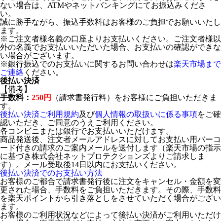
ない場合は、ATMやネットバンキングにてお振込みくださ
い。
誠に勝手ながら、振込手数料はお客様のご負担でお願いいたし
ます。
※ご注文者様名義の口座よりお支払いください。ご注文者様以
外の名義でお支払いいただいた場合、お支払いの確認ができな
い場合がございます。
※銀行振込でのお支払いに関するお問い合わせは
楽天市場まで
ご連絡
ください。
後払い決済
【備考】
手数料：
250円
（請求書発行料）をお客様にご負担いただきま
す。
後払い決済ご利用規約
及び
個人情報の取扱いに係る事項
をご確
認いただき、ご同意のうえご利用ください。
各コンビニまたは銀行でお支払いいただけます。
商品発送後、注文者メールアドレスに対してお支払い用バーコ
ード付きの請求のご案内メールを送付します（楽天市場の指示
に基づき株式会社ネットプロテクションズよりご請求しま
す）。メール受取後14日以内にお支払いください。
後払い決済でのお支払い方法
お客様のご都合で請求書発行後に注文をキャンセル・金額を変
更された場合、手数料をご負担いただきます。その際、手数料
を楽天ポイントから引き落としをさせていただく場合がござい
ます。
お客様のご利用状況などによって後払い決済がご利用いただけ