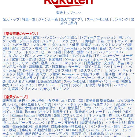
楽天トップへ >>
楽天トップ
|
特集一覧
|
ジャンル一覧
|
楽天市場アプリ
|
スーパーDEAL
|
ランキング
|
出
店のご案内
【楽天市場のサービス】
ファッション 総合
|
家電・パソコン・カメラ 総合
|
レディースファッション
|
靴
|
バッ
グ・小物・ブランド雑貨
|
ジュエリー・アクセサリー
|
腕時計
|
下着・ナイトウェア
|
キ
ッズ・ベビー用品・マタニティ
|
ダイエット・健康
|
医薬品・コンタクトレンズ・介護
用品
|
美容・コスメ・香水
|
車・バイク
|
カー用品・バイク用品
|
食品
|
スイーツ・お菓
子
|
水・ソフトドリンク
|
ビール・洋酒
|
日本酒・焼酎
|
ワイン
|
パソコン・PCパー
ツ
|
タブレットPC・スマートフォン
|
光回線・モバイル通信
|
TV・レコーダー・オーデ
ィオ
|
家電
|
CD・DVD
|
楽器・音楽機材
|
ゲーム
|
おもちゃ
|
ホビー
|
サービス・リフォ
ーム
|
インテリア・収納
|
寝具・ベッド・マットレス
|
日用品雑貨・文房具・手芸
|
キッ
チン用品・食器・調理器具
|
花・観葉植物
|
ガーデン・DIY・工具
|
ペットフード ・ ペ
ット用品
|
スポーツ・アウトドア
|
ゴルフ用品
|
本
（
楽天ブックス
） |
ポイント
|
ネット
ショップ 開業・開店
|
楽天ウェブ検索
|
R-magazine（雑誌コラボ）
|
贈り物・ギフト
|
フ
ァッション公式ブランド
|
ポイントアップ
|
ディズニーゾーン
|
サンリオゾーン
|
まち
楽
|
楽天ふるさと納税
|
日用品翌日配達
|
スーパーDEAL
|
開催中イベント一覧
|
福袋＆
初売り
|
バレンタイン
|
ホワイトデー
|
母の日
|
父の日
|
お中元
|
敬老の日
|
ハロウィ
ン
|
お歳暮
|
クリスマス
|
おせち
|
ランキング
【楽天グループ】
楽天市場
|
旅行・ホテル予約・航空券
|
本・DVD・CD
|
電子書籍 楽天Kobo
|
ゴルフ場予
約
|
レシピ
|
車検見積もり・予約
|
イベント・チケット販売
|
写真プリント
|
美容室・ヘ
アサロン予約
|
女性向け健康管理サービス
|
物流委託・アウトソーシング
|
楽天スーパー
ポイント特集
|
Rebates（ポイント提携サイト）
|
楽天ポイントカード
|
おでかけでポイ
ント
|
Rakuten Fashion
|
地方競馬
|
競輪
|
アフィリエイト
|
ネット証券（株・FX・投資信
託）
|
カードローン
|
クレジットカード
|
電子マネー
|
決済システム
|
スマホでカード決
済
|
エネルギープランニング
|
住宅ローン変動金利（固定特約付き）・フラット35
|
損害
保険・生命保険比較
|
生命保険
|
自動車保険一括見積もり
|
インターネット銀行
|
ニュー
ス・検索
|
仕事紹介
|
不動産情報
|
ブログ
|
ROOM
|
楽天モバイル
|
プロバイダ・インタ
ーネット接続
|
無料通話＆メッセージアプリ
|
電話アプリ
|
動画配信
|
占い
|
toto・