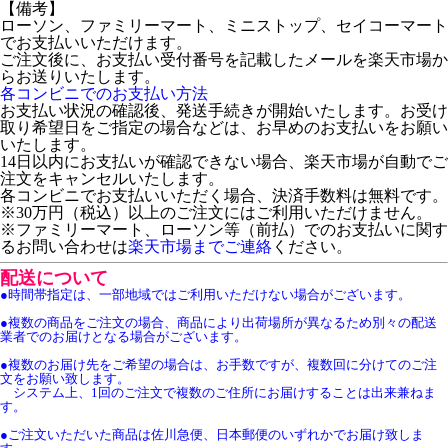
【備考】
ローソン、ファミリーマート、ミニストップ、セイコーマート
でお支払いいただけます。
ご注文後に、お支払い受付番号を記載したメールを楽天市場か
らお送りいたします。
各コンビニでのお支払い方法
お支払い状況の確認後、発送手続きが開始いたします。お受け
取り希望日をご指定の場合などは、お早めのお支払いをお願い
いたします。
14日以内にお支払いが確認できない場合、楽天市場が自動でご
注文をキャンセルいたします。
各コンビニでお支払いいただく場合、決済手数料は無料です。
※30万円（税込）以上のご注文にはご利用いただけません。
※ファミリーマート、ローソン等（前払）でのお支払いに関す
るお問い合わせは
楽天市場までご連絡
ください。
配送について
●時間帯指定は、一部地域ではご利用いただけない場合がございます。
●複数の商品をご注文の場合、商品により出荷場所が異なるため別々の配送
業者でのお届けとなる場合がございます。
●複数のお届け先をご希望の場合は、お手数ですが、複数回に分けてのご注
文をお願い致します。
システム上、1回のご注文で複数のご住所にお届けすることは出来兼ねま
す。
●ご注文いただいた商品は佐川急便、日本郵便のいずれかでお届け致しま