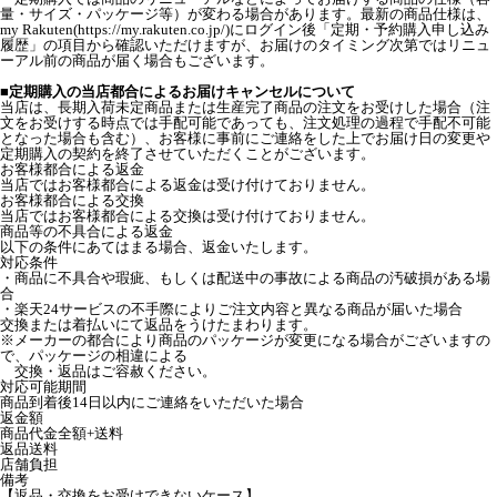
量・サイズ・パッケージ等）が変わる場合があります。最新の商品仕様は、
my Rakuten(https://my.rakuten.co.jp/)にログイン後「定期・予約購入申し込み
履歴」の項目から確認いただけますが、お届けのタイミング次第ではリニュ
ーアル前の商品が届く場合もございます。
■定期購入の当店都合によるお届けキャンセルについて
当店は、長期入荷未定商品または生産完了商品の注文をお受けした場合（注
文をお受けする時点では手配可能であっても、注文処理の過程で手配不可能
となった場合も含む）、お客様に事前にご連絡をした上でお届け日の変更や
定期購入の契約を終了させていただくことがございます。
お客様都合による返金
当店ではお客様都合による返金は受け付けておりません。
お客様都合による交換
当店ではお客様都合による交換は受け付けておりません。
商品等の不具合による返金
以下の条件にあてはまる場合、返金いたします。
対応条件
・商品に不具合や瑕疵、もしくは配送中の事故による商品の汚破損がある場
合
・楽天24サービスの不手際によりご注文内容と異なる商品が届いた場合
交換または着払いにて返品をうけたまわります。
※メーカーの都合により商品のパッケージが変更になる場合がございますの
で、パッケージの相違による
交換・返品はご容赦ください。
対応可能期間
商品到着後14日以内にご連絡をいただいた場合
返金額
商品代金全額+送料
返品送料
店舗負担
備考
【返品・交換をお受けできないケース】