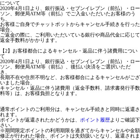
について
2020年4月1日より、銀行振込・セブンイレブン（前払）・ロー
ソン、郵便局ATM等（前払）でご入金いただいたお客様のう
ち、
お客様ご自身でチャットボットからキャンセル手続きを行った
場合、
ご返金の際に、ご利用いただいている銀行や商品代金に応じて
返金手数料がかかります。
【2】お客様都合によるキャンセル・返品に伴う諸費用につい
て
2020年4月1日より、銀行振込・セブンイレブン（前払）・ロー
ソン、郵便局ATM等（前払）、後払い決済をご選択いただ
き、
長期不在や住所不明など、お客様都合によるキャンセルがござ
いました場合、
キャンセル・返品に伴う諸費用（返金手数料、請求書発行手数
料等）は、お客様負担となります。
通常ポイントのご利用分は、キャンセル手続きと同時に返還さ
れます。
ポイントが返還されたかどうかは、
ポイント履歴
よりご確認下
さい。
※期間限定ポイントの利用期限を過ぎてからキャンセルや金額
修正が行われた場合、ポイントは失効扱いとなり、返還されま