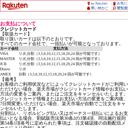
お支払について
クレジットカード
【取扱カード】
取り扱いカードは以下のとおりです。
すべてのカード会社で、一括払いが可能となっております。
カード会社
支払方法
VISA
リボ,分割（3,5,6,10,12,15,18,20,24 回が可能です）
MASTER
リボ,分割（3,5,6,10,12,15,18,20,24 回が可能です）
JCB
リボ,分割（3,5,6,10,12,15,18,20,24 回が可能です）
Diners
リボ
AMEX
分割（3,5,6,10,12,15,18,20,24 回が可能です）
【備考】
お客様のご利用状況などによってクレジットカードがご利用い
ただけない場合、楽天市場がクレジットカード情報やお支払い
方法の変更をご案内、またはご注文をキャンセルいたします。
クレジットカード情報またはお支払い方法の変更をご案内後、
7日間変更いただけない場合、楽天市場が自動でご注文をキャ
ンセルいたします。
分割払い、リボルビング払い又はボーナス一括払いによるお支
払いとなる場合、割賦販売法第30条2の3第4項、同法施行規則
第54条1項各号に定められた事項は、注文確認後の自動配信メ
ールにより交付します。