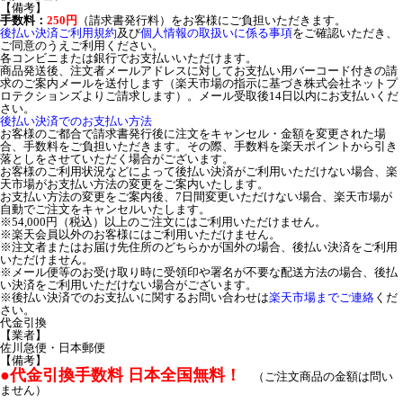
【備考】
手数料：
250円
（請求書発行料）をお客様にご負担いただきます。
後払い決済ご利用規約
及び
個人情報の取扱いに係る事項
をご確認いただき、
ご同意のうえご利用ください。
各コンビニまたは銀行でお支払いいただけます。
商品発送後、注文者メールアドレスに対してお支払い用バーコード付きの請
求のご案内メールを送付します（楽天市場の指示に基づき株式会社ネットプ
ロテクションズよりご請求します）。メール受取後14日以内にお支払いくだ
さい。
後払い決済でのお支払い方法
お客様のご都合で請求書発行後に注文をキャンセル・金額を変更された場
合、手数料をご負担いただきます。その際、手数料を楽天ポイントから引き
落としをさせていただく場合がございます。
お客様のご利用状況などによって後払い決済がご利用いただけない場合、楽
天市場がお支払い方法の変更をご案内いたします。
お支払い方法の変更をご案内後、7日間変更いただけない場合、楽天市場が
自動でご注文をキャンセルいたします。
※54,000円（税込）以上のご注文にはご利用いただけません。
※楽天会員以外のお客様にはご利用いただけません。
※注文者またはお届け先住所のどちらかが国外の場合、後払い決済をご利用
いただけません。
※メール便等のお受け取り時に受領印や署名が不要な配送方法の場合、後払
い決済をご利用いただけない場合がございます。
※後払い決済でのお支払いに関するお問い合わせは
楽天市場までご連絡
くだ
さい。
代金引換
【業者】
佐川急便・日本郵便
【備考】
●代金引換手数料 日本全国無料！
（ご注文商品の金額は問い
ません）