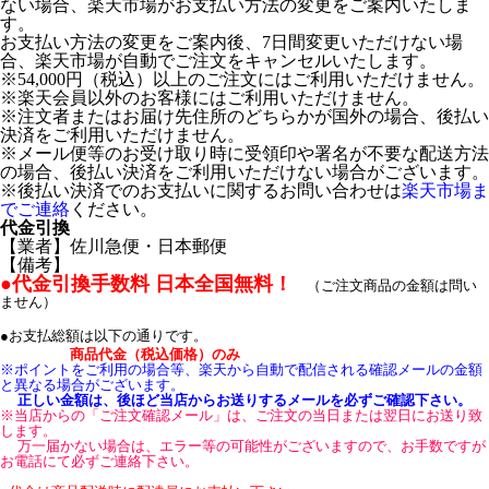
ない場合、楽天市場がお支払い方法の変更をご案内いたしま
す。
お支払い方法の変更をご案内後、7日間変更いただけない場
合、楽天市場が自動でご注文をキャンセルいたします。
※54,000円（税込）以上のご注文にはご利用いただけません。
※楽天会員以外のお客様にはご利用いただけません。
※注文者またはお届け先住所のどちらかが国外の場合、後払い
決済をご利用いただけません。
※メール便等のお受け取り時に受領印や署名が不要な配送方法
の場合、後払い決済をご利用いただけない場合がございます。
※後払い決済でのお支払いに関するお問い合わせは
楽天市場ま
でご連絡
ください。
代金引換
【業者】佐川急便・日本郵便
【備考】
●代金引換手数料 日本全国無料！
（ご注文商品の金額は問い
ません）
●お支払総額は以下の通りです。
商品代金（税込価格）のみ
※ポイントをご利用の場合等、楽天から自動で配信される確認メールの金額
と異なる場合がございます。
正しい金額は、後ほど当店からお送りするメールを必ずご確認下さい。
※当店からの「ご注文確認メール」は、ご注文の当日または翌日にお送り致
します。
万一届かない場合は、エラー等の可能性がございますので、お手数ですが
お電話にて必ずご連絡下さい。