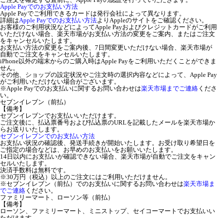
Apple Payでのお支払い方法
Apple Payでご利用できるカードは発行会社によって異なります。
詳細は
Apple Payでのお支払い方法
よりAppleのサイトをご確認ください。
お客様のご利用状況などによってApple Payおよびクレジットカードがご利用
いただけない場合、楽天市場がお支払い方法の変更をご案内、またはご注文
をキャンセルいたします。
お支払い方法の変更をご案内後、7日間変更いただけない場合、楽天市場が
自動でご注文をキャンセルいたします。
iPhone以外の端末からのご購入時はApple Payをご利用いただくことができま
せん。
その他、ショップの設定状況やご注文時の選択内容などによって、Apple Pay
がご利用いただけない場合がございます。
※Apple Payでのお支払いに関するお問い合わせは
楽天市場までご連絡
くださ
い。
セブンイレブン（前払）
【備考】
セブンイレブンでお支払いいただけます。
ご注文後に、払込票番号および払込票のURLを記載したメールを楽天市場か
らお送りいたします。
セブンイレブンでのお支払い方法
お支払い状況の確認後、発送手続きが開始いたします。お受け取り希望日を
ご指定の場合などは、お早めのお支払いをお願いいたします。
14日以内にお支払いが確認できない場合、楽天市場が自動でご注文をキャン
セルいたします。
決済手数料は無料です。
※30万円（税込）以上のご注文にはご利用いただけません。
※セブンイレブン（前払）でのお支払いに関するお問い合わせは
楽天市場ま
でご連絡
ください。
ファミリーマート、ローソン等（前払）
【備考】
ローソン、ファミリーマート、ミニストップ、セイコーマートでお支払いい
ただけます。