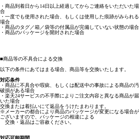
・商品到着日から14日以上経過してからご連絡をいただいた場
合
・一度でも使用された場合、もしくは使用した痕跡がみられる
場合
・商品のタグ／箱／袋等の付属品が完備していない状態の場合
・商品のパッケージを開封された場合
■
商品等の不具合による交換
以下の条件にあてはまる場合、商品等を交換いたします。
対応条件
・商品に不具合や瑕疵、もしくは配送中の事故による商品の汚
破損がある場合
・楽天24サービスの不手際によりご注文内容と異なる商品が届
いた場合
交換または着払いにて返品をうけたまわります。
※メーカーの都合により商品のパッケージが変更になる場合が
ございますので、パッケージの相違による
交換・返品はご容赦ください。
対応可能期間