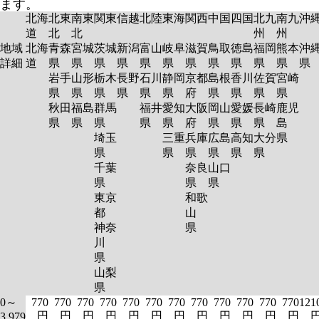
ます。
北海
北東
南東
関東
信越
北陸
東海
関西
中国
四国
北九
南九
沖
道
北
北
州
州
地域
北海
青森
宮城
茨城
新潟
富山
岐阜
滋賀
鳥取
徳島
福岡
熊本
沖
詳細
道
県
県
県
県
県
県
県
県
県
県
県
岩手
山形
栃木
長野
石川
静岡
京都
島根
香川
佐賀
宮崎
県
県
県
県
県
県
府
県
県
県
県
秋田
福島
群馬
福井
愛知
大阪
岡山
愛媛
長崎
鹿児
県
県
県
県
県
府
県
県
県
島
埼玉
三重
兵庫
広島
高知
大分
県
県
県
県
県
県
県
千葉
奈良
山口
県
県
県
東京
和歌
都
山
神奈
県
川
県
山梨
県
0～
770
770
770
770
770
770
770
770
770
770
770
770
121
円
円
円
円
円
円
円
円
円
円
円
円
3,979