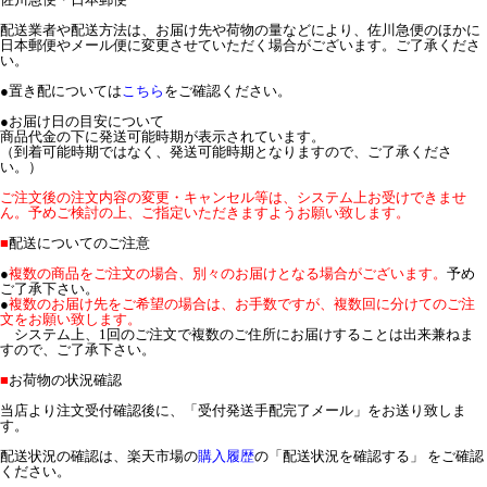
配送業者や配送方法は、お届け先や荷物の量などにより、佐川急便のほかに
日本郵便やメール便に変更させていただく場合がございます。ご了承くださ
い。
●置き配については
こちら
をご確認ください。
●お届け日の目安について
商品代金の下に発送可能時期が表示されています。
（到着可能時期ではなく、発送可能時期となりますので、ご了承くださ
い。）
ご注文後の注文内容の変更・キャンセル等は、システム上お受けできませ
ん。予めご検討の上、ご指定いただきますようお願い致します。
■
配送についてのご注意
●
複数の商品をご注文の場合、別々のお届けとなる場合がございます。
予め
ご了承下さい。
●
複数のお届け先をご希望の場合は、お手数ですが、複数回に分けてのご注
文をお願い致します。
システム上、1回のご注文で複数のご住所にお届けすることは出来兼ねま
すので、ご了承下さい。
■
お荷物の状況確認
当店より注文受付確認後に、「受付発送手配完了メール」をお送り致しま
す。
配送状況の確認は、楽天市場の
購入履歴
の「配送状況を確認する」 をご確認
ください。