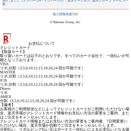
BIG
|
宝くじ（ナンバーズ4・ナンバーズ3）
|
楽天イーグルス
|
楽天グループ サービス一
覧
個人情報保護方針
© Rakuten Group, Inc.
お支払について
クレジットカード
【取扱カード】
取り扱いカードは以下のとおりです。すべてのカード会社で、一括払いが可
能となっております。
VISA
リボ,分割（3,5,6,10,12,15,18,20,24 回が可能です）
MASTER
リボ,分割（3,5,6,10,12,15,18,20,24 回が可能です）
JCB
リボ,分割（3,5,6,10,12,15,18,20,24 回が可能です）
Diners
リボ
AMEX
分割（3,5,6,10,12,15,18,20,24 回が可能です）
【備考】
お客様のご利用状況などによってクレジットカードがご利用いただけない場
合、楽天市場がクレジットカード情報やお支払い方法の変更をご案内、また
はご注文をキャンセルいたします。
クレジットカード情報またはお支払い方法の変更をご案内後、7日間変更い
ただけない場合、楽天市場が自動でご注文をキャンセルいたします。
分割払い、リボルビング払い又はボーナス一括払いによるお支払いとなる場