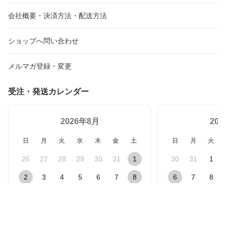
会社概要・決済方法・配送方法
ショップへ問い合わせ
メルマガ登録・変更
受注・発送カレンダー
2026年8月
20
日
月
火
水
木
金
土
日
月
火
26
27
28
29
30
31
1
30
31
1
2
3
4
5
6
7
8
6
7
8
9
10
11
12
13
14
15
13
14
15
16
17
18
19
20
21
22
20
21
22