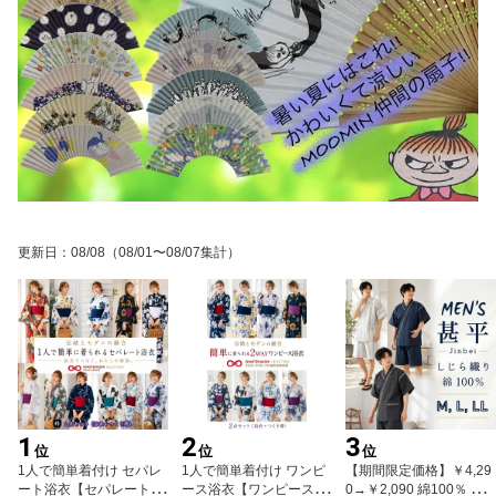
更新日
：
08/08
（08/01〜08/07集計）
1
2
3
位
位
位
1人で簡単着付け セパレ
1人で簡単着付け ワンピ
【期間限定価格】￥4,29
ート浴衣【セパレート 浴
ース浴衣【ワンピース 浴
0→￥2,090 綿100％ メ