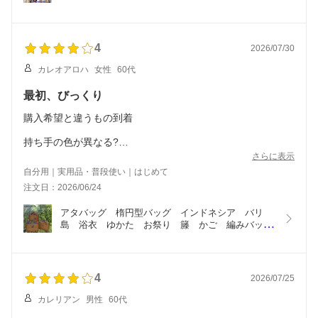
レディース浴衣】金賞　浴衣 ゆかた 二部式浴衣  女
巻きスカートの着用方法に関するご質問ありがとうございます。
性浴衣  浴衣セット  大人用 ２点セット 帯 結び帯 
巻きスカートの正しい装着方法ですが、以下の手順を参考にして
ワンタッチ帯 簡単帯  Sサイズ フリーサイズ    洗え
ください。
る浴衣 綺麗　上品
4
2026/07/30
1,上衣の上から、スカートを巻いていきます。
カレオアロハ
女性
60代
2,巻きスカートは右側端を身体の左脇ラインに合わせ、裾の長さ
を確認します。
最初、びっくり
3,左側端が上になるように巻きます。
4,巻きスカートの紐は背中側に回し、ループに通しながら、後ろ
購入希望と違うもの到着
で交差させて前に持ってきます。
5,前に持ってきた紐を結び、余った紐の端は巻き込んで整えて完
持ち手の色が異なる?
成です。
さらに表示
連絡させていただきましたら
また、生地の扱いやすさや柄、帯のデザインをお褒めいただいた
自分用｜実用品・普段使い｜はじめて
点、とても嬉しく思います。たくさん着る機会があることを私ど
注文日：2026/06/24
即、希望商品を送っていただきました
もも願っております。
もし他にもご不明な点がございましたら、どうぞお気軽にお問い
アタバッグ　楕円型バッグ　インドネシア　バリ
ありがとございます
合わせください。これからもお客様に喜んでいただける商品とサ
島　浴衣　ゆかた　お祭り　籐　かご　編みバッ
ービスを提供できるよう努力してまいります。今後ともよろしく
グ　手作り　おしゃれ　お洒落　かわいい　高級感
その後返却
お願いいたします。
ほ、、、
4
2026/07/25
カレリアン
男性
60代