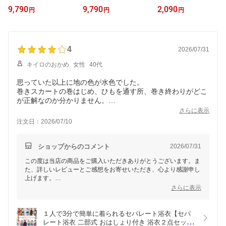
衣 おはしょり付き 浴衣2
衣 レディース浴衣 浴衣
ンズ 甚平 甚平 メンズ
9,790
9,790
2,090
円
円
円
点セット】浴衣レディー
2点セット】レディース
しじら織り 上下セット
ス 浴衣 二部式浴衣 レデ
浴衣 レディース ワンピ
メンズ甚平 しじら織 甚
ィース 浴衣セット 浴衣
ース セパレート浴衣 二
平 綿100% 甚平 メンズ
セパレート レディース
部式浴衣 浴衣 セパレー
しじら織り 夏用 甚平 部
浴衣 簡単着付け 浴衣 2点
4
ト 浴衣 レディース 浴衣
屋着 メンズ 甚平 ルーム
2026/07/31
セット 浴衣 帯セット モ
セット 浴衣 帯 セット 2w
ウェア 甚平 おしゃれ 甚
キイロのおかめ
女性
40代
ダン ワンタッチ帯 簡単
ay浴衣 簡単着付け浴衣
平 涼しい 甚平 男性用 甚
帯 花火大会 おしゃれ
着付け簡単 フリーサイズ
平 花火大会 甚平 M L LL
思っていた以上に地の色が水色でした。
浴衣
巻きスカートの巻はじめ、ひもを通す所、巻き終わりがどこ
が正解なのか分かりません。
綺麗に着せてあげたいので、そこだけ残念です。
さらに表示
生地はしわになりにくく、扱いやすいです。
注文日：2026/07/10
柄も素敵で、帯の色と合い、帯の作りがしっかりしていま
す。
本人も気に入っているのでたくさん着る機会があると嬉しく
ショップからのコメント
2026/07/31
思います。
この度は当店の商品をご購入いただきありがとうございます。ま
上衣は問題なく着られるのですが、スカートの正しい着用方
た、詳しいレビューとご感想をお寄せいただき、心より感謝申し
法を知りたいです。
上げます。
梱包も丁寧で、予定通りの到着でした。
さらに表示
ありがとうございました。
まず、地の色についての印象が異なった点、申し訳ございませ
ん。モニターやブラウザの設定により、実物と色味が異なって見
える場合がございます。これからもお客様のご期待に添える色味
１人で3分で簡単に着られるセパレート浴衣【セパ
や表現に注意を払って参ります。
レート浴衣 二部式 おはしょり付き 浴衣２点セット 