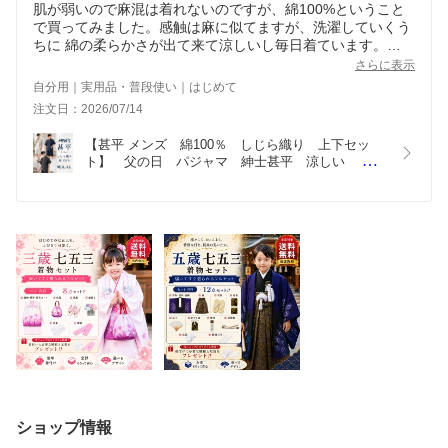
肌が弱いので麻混は着れないのですが、綿100%ということ
で買ってみました。感触は麻に似てますが、洗濯していくう
ちに 綿の柔らかさが出て来て涼しいし毎日着ています。
買って良かったと思います。
さらに表示
自分用｜実用品・普段使い｜はじめて
注文日：2026/07/14
【甚平 メンズ　綿100％　しじら織り　上下セッ
ト】　父の日　パジャマ　紳士甚平　涼しい　 じ
んべい  大人用　 セットアップ 　しじら織り 　綿
100％　 M　 L　 LL 　和服 　部屋着 　ルームウエ
アー 　夏祭り　 花火大会 海外  敬老の日 還暦祝い 
　ギフト
ショップ情報