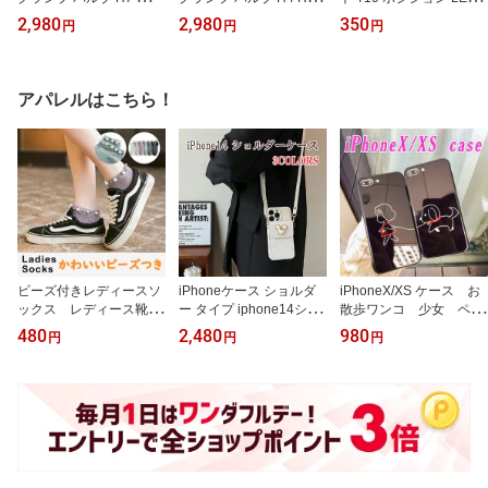
ポンつけ コンパクト 55
o 車検 ポンつけ コンパク
バルブ 530lm ホワイト
2,980
2,980
350
円
円
円
W 10000LM 6000K
ト 55W 10000LM 6000K
ブルー 純正同等サイズ 1
2V対応 ルームランプ ラ
イセンス
アパレルはこちら！
ビーズ付きレディースソ
iPhoneケース ショルダ
iPhoneX/XS ケース お
ックス レディース靴
ー タイプ iphone14シリ
散歩ワンコ 少女 ペア
下 おしゃれ 6色
ーズ ケース かわいい 財
ルック 可愛い おしゃ
480
2,480
980
円
円
円
布付 iphone se ケース 手
れ お揃い
帳型 カード収納 肩掛け
ストラップ iPhone14・P
lus・Pro・Pro Max