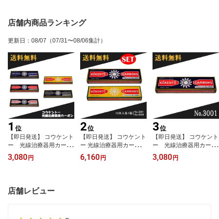
店舗内商品ランキング
更新日
：
08/07
（07/31〜08/06集計）
1
2
3
位
位
位
【即日発送】 コウケント
【即日発送】 コウケント
【即日発送】 コウケント
ー 光線治療器用カーボ
ー 光線治療器用カーボン
ー 光線治療器用カーボ
ン 10本入り 3000番 3
3001番 4008番 セッ
ン 3001番 10本入り
3,080
6,160
3,080
円
円
円
001番 3002番 4008番 50
ト 10本入り各1箱
00番
店舗レビュー