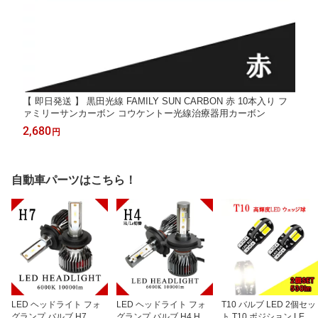
【 即日発送 】 黒田光線 FAMILY SUN CARBON 赤 10本入り フ
ァミリーサンカーボン コウケントー光線治療器用カーボン
2,680
円
自動車パーツはこちら！
LED ヘッドライト フォ
LED ヘッドライト フォ
T10 バルブ LED 2個セッ
グランプ バルブ H7 車検
グランプ バルブ H4 Hi/L
ト T10 ポジション LED