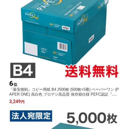
6
位
『最安挑戦』コピー用紙 B4 2500枚 (500枚×5冊) ペーパーワン (P
APER ONE) 高白色 プロデジ高品質 保存箱仕様 PEFC認証『送料
無料（一部地域除く）』
3,249
円