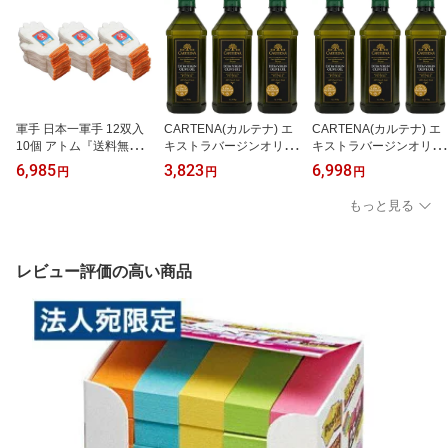
軍手 日本一軍手 12双入
CARTENA(カルテナ) エ
CARTENA(カルテナ) エ
10個 アトム『送料無料
キストラバージンオリー
キストラバージンオリー
（一部地域除く）』
ブオイル 1L 3本『送料無
ブオイル 1L 6本『送料無
6,985
3,823
6,998
円
円
円
料（一部地域除く）』
料（一部地域除く）』
もっと見る
レビュー評価の高い商品