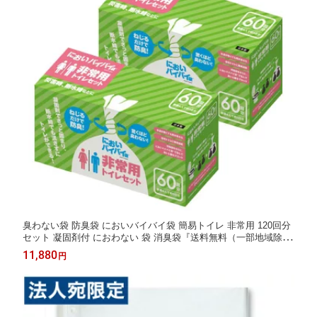
臭わない袋 防臭袋 においバイバイ袋 簡易トイレ 非常用 120回分
セット 凝固剤付 におわない 袋 消臭袋『送料無料（一部地域除
く）』
11,880
円