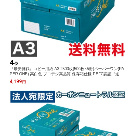
4
位
『最安挑戦』コピー用紙 A3 2500枚(500枚×5冊)ペーパーワン(PA
PER ONE) 高白色 プロデジ高品質 保存箱仕様 PEFC認証『送料
無料（一部地域除く）』
4,199
円