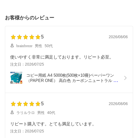
お客様からのレビュー
5
2026/08/06
brainfreeze
男性
50代
使いやすく非常に満足しております。リピート必至。
注文日：2026/07/25
コピー用紙 A4 5000枚(500枚×10冊)ペーパーワン
（PAPER ONE） 高白色 カーボンニュートラル プ
ロデジ高品質 保存箱仕様 PEFC認証 用紙 OA用紙 
印刷用紙 無地《商品到着後、レビュー書いて次回
使えるクーポンプレゼント》『送料無料（一部地域
除く）』
5
2026/08/06
ラリルラロ
男性
40代
リピート購入です。とても満足しています。
注文日：2026/07/25