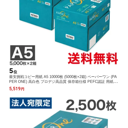
5
位
最安挑戦コピー用紙 A5 10000枚 (5000枚×2箱) ペーパーワン (PA
PER ONE) 高白色 プロデジ高品質 保存箱仕様 PEFC認証 用紙 O
A用紙 印刷用紙 無地『送料無料（一部地域除く）』
5,519
円