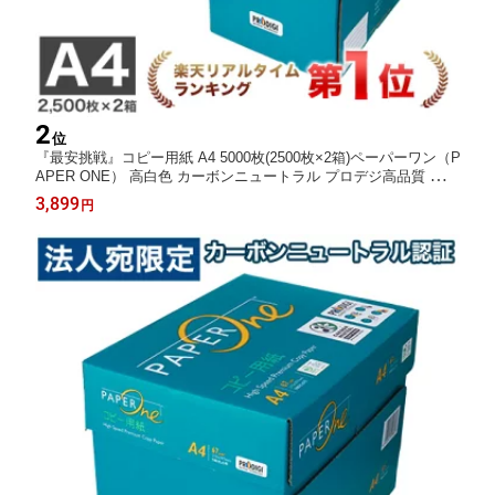
2
位
『最安挑戦』コピー用紙 A4 5000枚(2500枚×2箱)ペーパーワン（P
APER ONE） 高白色 カーボンニュートラル プロデジ高品質 保存
箱仕様 PEFC認証 用紙 OA用紙 印刷用紙 無地《商品到着後、レ
3,899
円
ビュー書いて次回使えるクーポンプレゼント》『送料無料（一部
地域除く）』