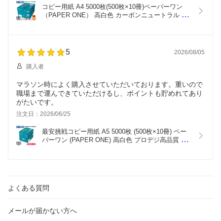
コピー用紙 A4 5000枚(500枚×10冊)ペーパーワン
（PAPER ONE） 高白色 カーボンニュートラル プ
ロデジ高品質 保存箱仕様 PEFC認証 用紙 OA用紙 
印刷用紙 無地《商品到着後、レビュー書いて次回
使えるクーポンプレゼント》『送料無料（一部地域
除く）』
5
2026/08/05
購入者
マラソン時によく購入させていただいております。重いので
職場まで運んできていただけるし、ポイントも貯めれてあり
がたいです。
注文日：2026/06/25
最安挑戦コピー用紙 A5 5000枚 (500枚×10冊) ペー
パーワン (PAPER ONE) 高白色 プロデジ高品質 保
存箱仕様 PEFC認証 用紙 OA用紙 印刷用紙 無地
『送料無料（一部地域除く）』
よくある質問
メールが届かない方へ