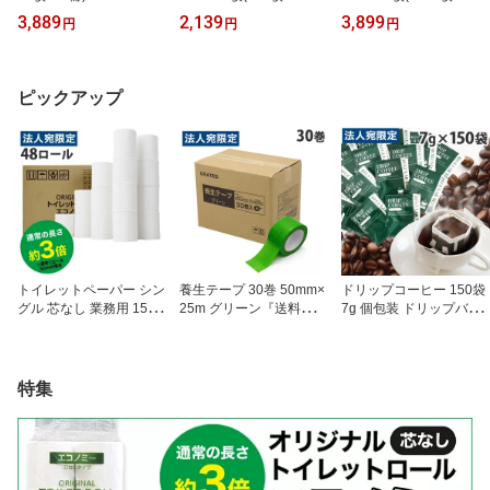
（PAPER ONE） 高白色
ペーパーワン（PAPER O
ペーパーワン（PAPER O
3,889
2,139
3,899
円
円
円
カーボンニュートラル プ
NE） 高白色 カーボンニ
NE） 高白色 カーボンニ
ロデジ高品質 保存箱仕様
ュートラル プロデジ高品
ュートラル プロデジ高品
PEFC認証 用紙 OA用紙
質 保存箱仕様 PEFC認証
質 保存箱仕様 PEFC認証
印刷用紙 無地《商品到着
《商品到着後、レビュー
用紙 OA用紙 印刷用紙 無
ピックアップ
後、レビュー書いて次回
書いて次回使えるクーポ
地《商品到着後、レビュ
使えるクーポンプレゼン
ンプレゼント》『送料無
ー書いて次回使えるクー
ト》『送料無料（一部地
料（一部地域除く）』
ポンプレゼント》『送料
域除く）』
無料（一部地域除く）』
トイレットペーパー シン
養生テープ 30巻 50mm×
ドリップコーヒー 150袋
グル 芯なし 業務用 150m
25m グリーン『送料無料
7g 個包装 ドリップバッ
48ロール(6ロール×8パッ
（一部地域除く）』
グ『送料無料（一部地域
ク)ロング オリジナル エ
除く）』
コノミー《商品到着後、
レビュー書いて次回使え
特集
るクーポンプレゼント》
『送料無料（一部地域除
く）』