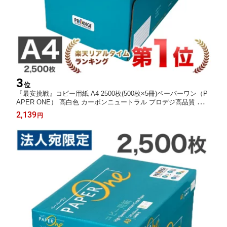
3
位
『最安挑戦』コピー用紙 A4 2500枚(500枚×5冊)ペーパーワン（P
APER ONE） 高白色 カーボンニュートラル プロデジ高品質 保存
箱仕様 PEFC認証《商品到着後、レビュー書いて次回使えるクー
2,139
円
ポンプレゼント》『送料無料（一部地域除く）』