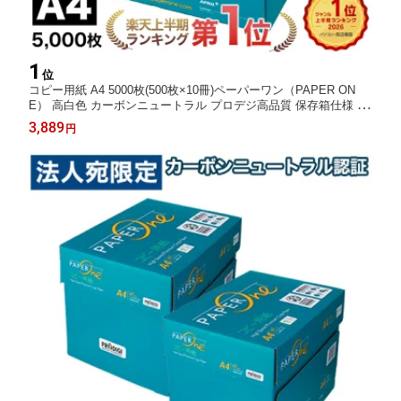
1
位
コピー用紙 A4 5000枚(500枚×10冊)ペーパーワン（PAPER ON
E） 高白色 カーボンニュートラル プロデジ高品質 保存箱仕様 P
EFC認証 用紙 OA用紙 印刷用紙 無地《商品到着後、レビュー書
3,889
円
いて次回使えるクーポンプレゼント》『送料無料（一部地域除
く）』