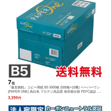
7
位
『最安挑戦』コピー用紙 B5 5000枚 (500枚×10冊) ペーパーワン
(PAPER ONE) 高白色 プロデジ高品質 保存箱仕様 PEFC認証 用
紙 OA用紙 印刷用紙 無地『送料無料（一部地域除く）』
3,399
円