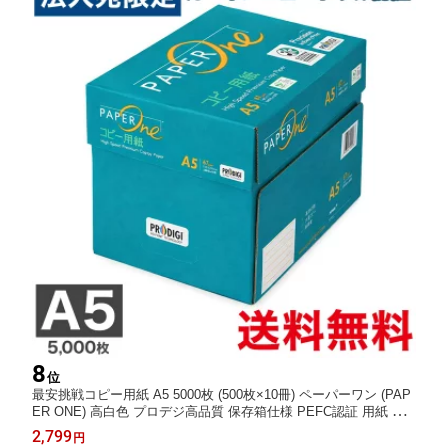
8
位
最安挑戦コピー用紙 A5 5000枚 (500枚×10冊) ペーパーワン (PAP
ER ONE) 高白色 プロデジ高品質 保存箱仕様 PEFC認証 用紙 OA
用紙 印刷用紙 無地『送料無料（一部地域除く）』
2,799
円