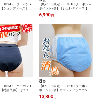
位
定・10％OFFクーポン＋
【8月10日限定・10％OFFクーポン＋
】【シュレディーズ】ハ
ポイント2倍】【シュレディーズ 】メ
ョーツ／おなら消臭パン
ンズヒップステアパンツ／男性用おな
6,990
円
Shreddies／活性炭
ら消臭パンツ／ブラック／Shreddies
ー イギリス製 消臭シ
活性炭 おならフィルター イギリス製
着 IBS 過敏性腸症候群
消臭ショーツ 消臭下着 IBS 過敏性腸
症候群 痔ろう 臭い対策
8
位
定・10％OFFクーポン＋
【8月10日限定・10％OFFクーポン＋
】【特許取得】［ブロッ
ポイント2倍】ガスメディックパン
パンツ 99％消臭 レディ
ツ 360度全方位消臭 フルカーボ
13,800
円
臭パンツ ハイウエスト
ン おならパンツ 男女兼用 アメリ
S ガス型 過敏性腸症候
カ製 活性炭おなら消臭パンツ
方におすすめ【初回購入