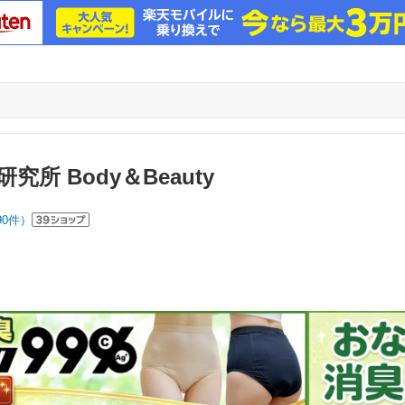
所 Body＆Beauty
90
件）