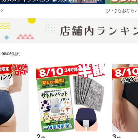
ツ
ちいさなおなら
〜08/06集計）
2
3