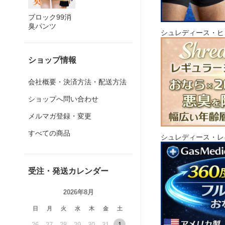
ブロック99消
臭パンツ
シュレディース・ヒ
ショップ情報
会社概要・決済方法・配送方法
ショップへ問い合わせ
メルマガ登録・変更
すべての商品
シュレディース・レ
受注・発送カレンダー
2026年8月
日
月
火
水
木
金
土
26
27
28
29
30
31
1