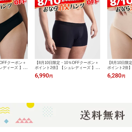
％OFFクーポン＋
【8月10日限定・10％OFFクーポン＋
【8月10日限
レディーズ 】レ
ポイント2倍】【シュレディーズ 】メ
ポイント2倍
おなら消臭パンツ
ンズヒップステアパンツ／男性用おな
イウエストシ
6,990
6,280
円
円
性炭 おならフィルタ
ら消臭パンツ／ブラック／Shreddies
ら消臭パンツ／レ
ョーツ 消臭下着
活性炭 おならフィルター イギリス製
s／活性炭 お
消臭ショーツ 消臭下着 IBS 過敏性腸
ス製 消臭ショー
症候群 痔ろう 臭い対策
性腸症候群