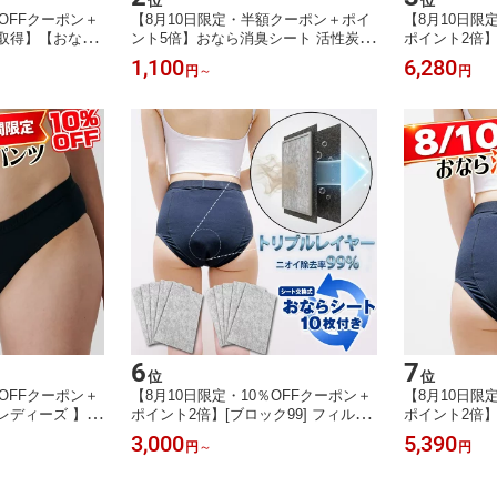
位
位
％OFFクーポン＋
【8月10日限定・半額クーポン＋ポイ
【8月10日限
取得】【おなら
ント5倍】おなら消臭シート 活性炭フ
ポイント2倍
ク99おなら消臭
ィルター パンツ・下着に貼るだけ
イウエストシ
1,100
6,280
円
～
円
過敏性腸症候群
【サトルバット／ブロック99】過敏性
ツ／レディース／
る方に｜通勤 デ
腸症候群（IBS）ガス型／ニオイ除去
おならフィルタ
回購入特典：到着
率99％以上／おなら1000回分以上の
ョーツ 消臭下
サイズ交換OK】
ガス吸着容量
6
7
位
位
％OFFクーポン＋
【8月10日限定・10％OFFクーポン＋
【8月10日限
レディーズ 】レ
ポイント2倍】[ブロック99] フィルタ
ポイント2倍
おなら消臭パンツ
ー交換式 おなら消臭パンツ【シート
ク99］おなら
3,000
5,390
円
～
円
性炭 おならフィルタ
プラス】レディースショーツ おなら
ース おなら消
ョーツ 消臭下着
シート10枚付き 消臭シートを収納す
ショーツ／IB
る専用ポケットが付いた新モデル IB
群でお悩みの