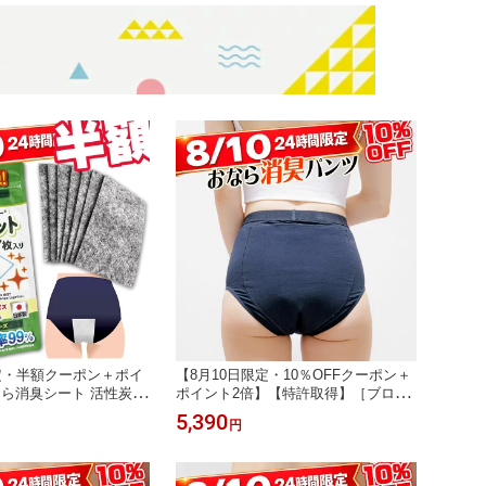
7日以内のご連絡でサイ
定・半額クーポン＋ポイ
【8月10日限定・10％OFFクーポン＋
なら消臭シート 活性炭フ
ポイント2倍】【特許取得】［ブロッ
ンツ・下着に貼るだけ
ク99］おならパンツ 99％消臭 レディ
5,390
円
ト／ブロック99】過敏性
ース おなら消臭パンツ ハイウエスト
BS）ガス型／ニオイ除去
ショーツ／IBS ガス型 過敏性腸症候
おなら1000回分以上の
群でお悩みの方におすすめ【初回購入
特典：到着後7日以内のご連絡でサイ