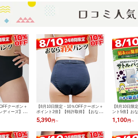
S 過敏性腸症候群
特典：到着後
ズ交換OK】
％OFFクーポン＋
【8月10日限定・10％OFFクーポン＋
【8月10日限
レディーズ】ハ
ポイント2倍】【特許取得】【おなら
ント5倍】お
／おなら消臭パン
のニオイ対策】ブロック99おなら消臭
ィルター パ
5,390
1,100
円
～
円
～
ddies／活性炭
パンツ【ブラック】過敏性腸症候群
【サトルバッ
ギリス製 消臭シ
体臭 においが気になる方に｜通勤 デ
腸症候群（I
S 過敏性腸症候群
ート 学校 介護 【初回購入特典：到着
率99％以上／
後7日以内のご連絡でサイズ交換OK】
ガス吸着容量