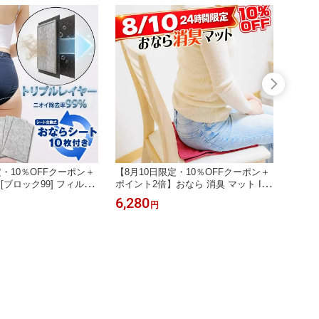
定・10％OFFクーポン＋
【8月10日限定・10％OFFクーポン＋
【8月
[ブロック99] フィルタ
ポイント2倍】おなら 消臭 マット IB
ポイン
なら消臭パンツ【シート
S 過敏性腸症候群 対策 活性炭フィル
臭シー
6,280
3,00
円
ィースショーツ おなら
ター 内蔵 ガス漏れ ニオイ対策 ハク
ならフ
付き 消臭シートを収納す
ナマタタ 消臭シート
トが付いた新モデル IB
症候群