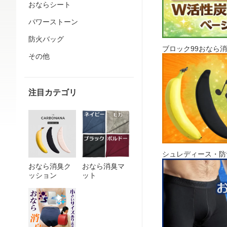
おならシート
パワーストーン
防火バッグ
ブロック99おなら
その他
注目カテゴリ
シュレディース・防
おなら消臭ク
おなら消臭マ
ッション
ット