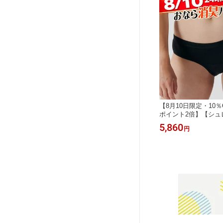
【8月10日限定・10
ポイント2倍】【シュ
ギュラーショーツ／
5,860
円
／ Shreddies 活
ー イギリス製 消臭シ
IBS 過敏性腸症候群