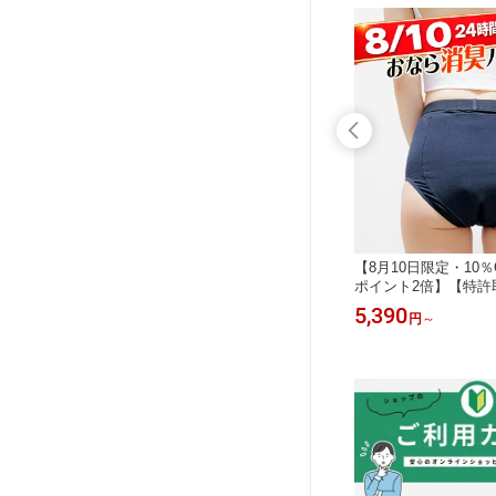
クーポン＋
【8月10日限定・10％OFFクーポン＋
【8月10日限定・10
用交換フ
ポイント2倍】ガスメディックパン
ポイント2倍】【特許
ツ 360度全方位消臭 フルカーボ
のニオイ対策】ブロッ
13,800
5,390
円
円
～
ン おならパンツ 男女兼用 アメリ
パンツ【ブラック】
カ製 活性炭おなら消臭パンツ
体臭 においが気にな
ート 学校 介護 【初
後7日以内のご連絡で