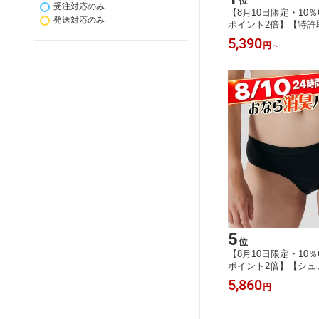
位
受注対応のみ
【8月10日限定・10
発送対応のみ
ポイント2倍】【特許
のニオイ対策】ブロッ
5,390
円
～
パンツ【ブラック】
体臭 においが気にな
ート 学校 介護 【初
後7日以内のご連絡で
5
位
【8月10日限定・10
ポイント2倍】【シュ
ギュラーショーツ／
5,860
円
／ Shreddies 活
ー イギリス製 消臭シ
IBS 過敏性腸症候群