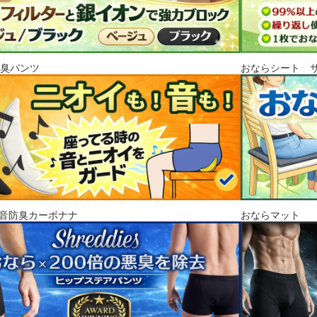
消臭パンツ
おならシート 
音防臭カーボナナ
おならマット