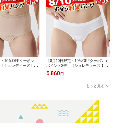
ズ交換OK】
定・10％OFFクーポン＋
【8月10日限定・10％OFFクーポン＋
】【シュレディーズ】ハ
ポイント2倍】【シュレディーズ 】レ
ョーツ／ベージュ／おな
ギュラーショーツ／おなら消臭パンツ
5,860
円
ディース／Shreddie
／レディース／ホワイト／白／Shred
ならフィルター イギリ
dies 活性炭 おならフィルター イギリ
ツ 消臭下着 IBS 過敏
ス製 消臭ショーツ 消臭下着 IBS 過敏
もっと見る
性腸症候群