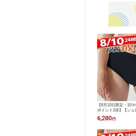
【8月10日限定・10
ポイント2倍】【シュ
イウエストショーツ
6,280
円
ツ／レディース／Shre
おならフィルター イ
ョーツ 消臭下着 IB