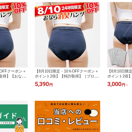
％OFFクーポン＋
【8月10日限定・10％OFFクーポン＋
【8月10日限
取得】【おなら
ポイント2倍】【特許取得】［ブロッ
ポイント2倍】
ク99おなら消臭
ク99］おならパンツ 99％消臭 レディ
ー交換式 お
5,390
3,000
円
円
～
過敏性腸症候群
ース おなら消臭パンツ ハイウエスト
プラス】レデ
る方に｜通勤 デ
ショーツ／IBS ガス型 過敏性腸症候
シート10枚
回購入特典：到着
群でお悩みの方におすすめ【初回購入
る専用ポケッ
サイズ交換OK】
特典：到着後7日以内のご連絡でサイ
S 過敏性腸
ズ交換OK】