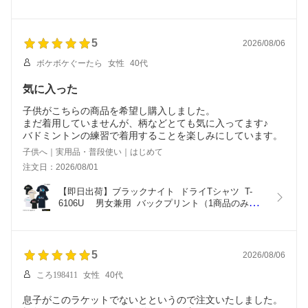
定】男女兼用（1商品のみネコポス発送可能）テニ
ス、ソフトテニス、バドミントンTシャツ・ 半袖　
練習着
5
2026/08/06
ボケボケぐーたら
女性
40代
気に入った
子供がこちらの商品を希望し購入しました。
まだ着用していませんが、柄などとても気に入ってます♪
バドミントンの練習で着用することを楽しみにしています。
子供へ｜実用品・普段使い｜はじめて
注文日：2026/08/01
【即日出荷】ブラックナイト  ドライTシャツ  T-
6106U 　男女兼用  バックプリント（1商品のみネ
コポス発送可能）テニス、ソフトテニス、バドミン
トン、スポーツウエア、半袖  　スカッシュバドミ
ントンTシャツ2026SS【メール便】
5
2026/08/06
ころ198411
女性
40代
息子がこのラケットでないとというので注文いたしました。