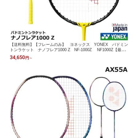
【送料無料】【フレームのみ】 ヨネックス YONEX バドミン
トンラケット ナノフレア1000 Z NF-1000Z NF1000Z【最短
出荷】
34,650
円
～