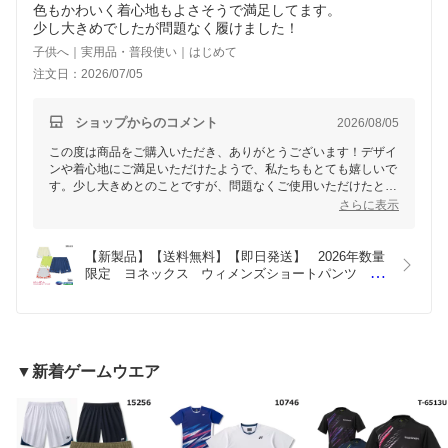
色もかわいく着心地もよさそうで満足してます。
少し大きめでしたが問題なく履けました！
子供へ｜実用品・普段使い｜はじめて
注文日：2026/07/05
ショップからのコメント
2026/08/05
この度は商品をご購入いただき、ありがとうございます！デザイ
ンや着心地にご満足いただけたようで、私たちもとても嬉しいで
す。少し大きめとのことですが、問題なくご使用いただけたとの
ことで安心いたしました。快適にご活用いただけましたら幸いで
さらに表示
す。今後ともよろしくお願いいたします！
【新製品】【送料無料】【即日発送】   2026年数量
限定　ヨネックス   ウィメンズショートパンツ　
25113【1商品のみネコポス発送可能】レディースゲ
ームパンツ、バドミントンパンツ　テニス、ソフト
テニスパンツ  ボトムス【ポスト投函対応】
▼新着ゲームウエア