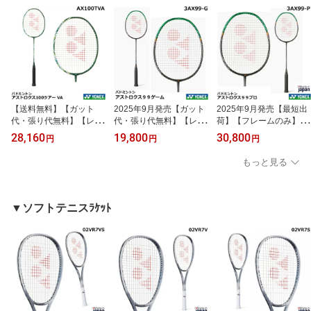
第発送）
送）
【送料無料】【ガット
2025年9月発売【ガット
2025年9月発売【最短出
代・張り代無料】【レビ
代・張り代無料】【レビ
荷】【フレームのみ】ヨ
ュー投稿で5%OFFクー
ュー投稿で5%OFFクー
ネックス バドミントン
28,160
19,800
30,800
円
円
円
ポン配布中】 ヨネック
ポン配布中】 ヨネック
ラケット アストロクス
ス バドミントンラケッ
ス バドミントンラケッ
99プロ 3AX99-P
もっと見る
ト アストロクス100
ト アストロクス99ゲー
ツアー VA AX100TV
ム 3AX99-G
A・ビクターアクセルセ
ンコレクション 日本バ
▼ソフトテニスﾗｹｯﾄ
ドミントン協会審査合格
品