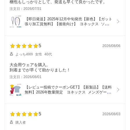
梱包もしっかりとして、発送も早くて良かったです。
注文日：2026/07/31
【即日発送】2025年12月中旬発売【新色】【ガット
張り加工賃無料】【後衛向け】  ヨネックス  ソフト
テニスラケット  ジオブレイク70S　02GB70S　デ
ィープパープル
5
2026/08/06
よっち4909
女性
40代
大会用ウェアを購入。
到着までが早くて助かりました！
注文日：2026/08/01
【レビュー投稿でクーポンGET】【新製品】【送料
無料】2026年数量限定　ヨネックス  メンズゲーム
シャツ　10733【1商品のみネコポス発送可能】テニ
ス・ソフトテニスゲームシャツ　バドミントンゲー
ムシャツ　ゲームウエア【ポスト投函対応】
5
2026/08/03
購入者