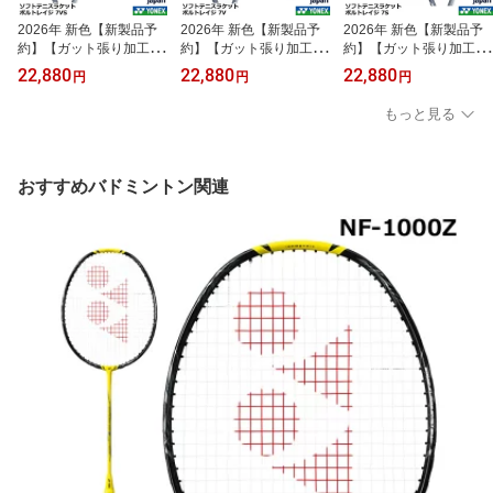
2026年 新色【新製品予
2026年 新色【新製品予
2026年 新色【新製品予
約】【ガット張り加工賃
約】【ガット張り加工賃
約】【ガット張り加工賃
無料】【オールラウン
無料】【前衛用】 ヨネッ
無料】【後衛用】 ヨネッ
22,880
22,880
22,880
円
円
円
ド】 ヨネックス ソフト
クス ソフトテニスラケッ
クス ソフトテニスラケッ
テニスラケット ボルトレ
ト ボルトレイジ 7V 02
ト ボルトレイジ 7S 02
もっと見る
イジ 7VS 02VR7VS・
VR7V・9月中旬発売予定
VR7S ・9月中旬発売予
9月中旬発売予定（入荷
（入荷次第発送）
定（入荷次第発送）
次第発送）
おすすめバドミントン関連