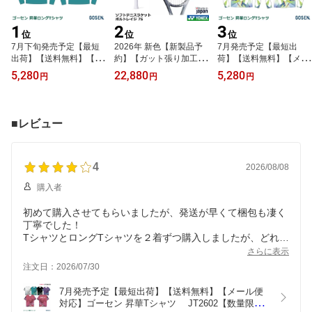
1
2
3
位
位
位
7月下旬発売予定【最短
2026年 新色【新製品予
7月発売予定【最短出
出荷】【送料無料】【メ
約】【ガット張り加工賃
荷】【送料無料】【メー
ール便対応】ゴーセン 昇
無料】【後衛用】 ヨネッ
ル便対応】ゴーセン 昇華
5,280
22,880
5,280
円
円
円
華ロングTシャツ JT26
クス ソフトテニスラケッ
ロングTシャツ JT2601
03 【数量限定】男女兼
ト ボルトレイジ 7S 02
【数量限定】男女兼用
用（1商品のみネコポス
VR7S ・9月中旬発売予
（1商品のみネコポス発
発送可能）テニス、ソフ
定（入荷次第発送）
送可能）テニス、ソフト
■レビュー
トテニス、バドミントン
テニス、バドミントンT
Tシャツ・ 長袖 練習着
シャツ・ 長袖 練習着
4
2026/08/08
購入者
初めて購入させてもらいましたが、発送が早くて梱包も凄く
丁寧でした！
TシャツとロングTシャツを２着ずつ購入しましたが、どれも
良くて子供達も気に入り次の日の練習に早速着ていきまし
さらに表示
た。
注文日：2026/07/30
また購入させていただきます！
7月発売予定【最短出荷】【送料無料】【メール便
対応】ゴーセン 昇華Tシャツ　 JT2602【数量限