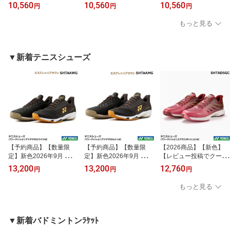
T】 ヨネックス バドミ
T】 ヨネックス バドミ
T】 ヨネックス バドミ
10,560
10,560
10,560
円
円
円
ントンシューズ パワーク
ントンシューズ パワーク
ントンシューズ パワーク
ッションカスケードアク
ッションカスケードアク
ッションカスケードアク
もっと見る
セルワイド SHBCA2
セルスリム SHBCA2
セルミッド SHBCA2
W・ ローカット 4Eワ
S・ ローカット 2E設計
M・ 3E設計 ミッドカッ
イド設計 日本バドミン
日本バドミントン協会
ト 日本バドミントン協
トン協会審査合格品 8
審査合格品 8月下旬発
会審査合格品 8月下旬
▼新着テニスシューズ
月下旬発売（入荷次第発
売（入荷次第発送）
発売（入荷次第発送）
送）
【予約商品】【数量限
【予約商品】【数量限
【2026商品】【新色】
定】新色2026年9月 ヨネ
定】新色2026年9月 ヨネ
【レビュー投稿でクーポ
ックス テニスシュー
ックス テニスシュー
ン配布中】ヨネックス
13,200
13,200
12,760
円
円
円
ズ、ソフトテニスシュー
ズ、ソフトテニスシュー
テニスシューズ、ソフト
ズ パワークッションア
ズ パワークッションア
テニスシューズ・パワー
もっと見る
ドアクセルワイドGC S
ドアクセル メンGC S
クッションエアラスダッ
HTAAWG ・クレー・砂
HTAAMG ・クレー・砂
シュ5 GC SHTAD5GC
入り人工芝コート用、ロ
入り人工芝コート用、ロ
ローカット 3E クレ
ーカット 4Eワイド・9
ーカット 3E・9月上旬
ー・砂入り人工芝用・7
▼新着バドミントンﾗｹｯﾄ
月上旬発売予定（入荷次
発売予定（入荷次第発
月中旬発売