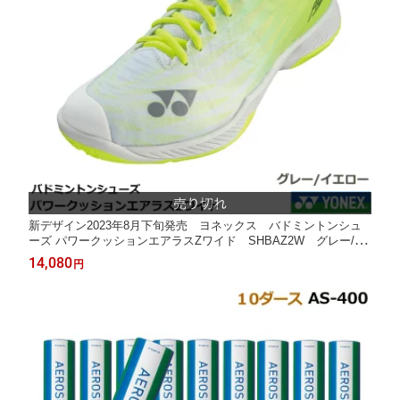
新デザイン2023年8月下旬発売 ヨネックス バドミントンシュ
ーズ パワークッションエアラスZワイド SHBAZ2W グレー/イ
エロー
14,080
円