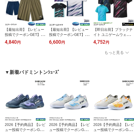
【最短出荷】【レビュー
【最短出荷】【レビュー
【即日出荷】ブラックナ
投稿でクーポンGET】 2
投稿でクーポンGET】 2
イト ユニゲームウェア T-
026年発売 ヨネックス
026年発売 ヨネックス
6513U 日本バドミント
4,840
6,600
4,752
円
円
円
ユニハーフパンツ 152
ユニゲームシャツ 107
ン協会公認ウェア 男女
56 ゲームパンツ 男女兼
46【1商品のみネコポス
兼用（1商品のみネコポ
もっと見る
用【1商品のみネコポス
発送可能】テニス・ソフ
ス発送可能）ゲームシャ
発送可能】テニス・ソフ
トテニスゲームシャツ
ツ ユニフォーム テニ
トテニスゲームパンツ
バドミントンゲームシャ
ス、ソフトテニス【メー
バドミントンゲームパン
ツ ゲームウエア ユニフ
ル便】
▼新着バドミントンｼｭｰｽﾞ
ツ ゲームウエア ユニフ
ォーム 2026SS【送料無
ォーム 2026SS【送料無
料】
料】
2026【予約商品】【レビ
2026【予約商品】【レビ
2026【予約商品】【レビ
ュー投稿でクーポンGE
ュー投稿でクーポンGE
ュー投稿でクーポンGE