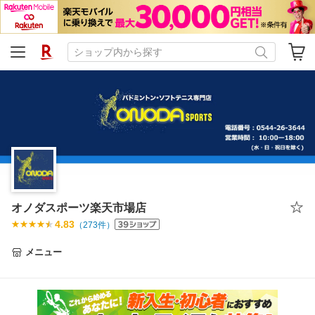
オノダスポーツ楽天市場店
4.83
（
273
件）
メニュー