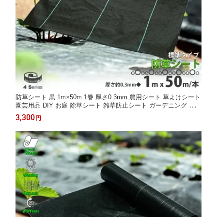
防草シート 黒 1m×50m 1巻 厚さ0.3mm 農用シート 草よけシート
園芸用品 DIY お庭 除草シート 雑草防止シート ガーデニング 庭
田んぼ 畑 ハウス ライン入り 雑草防止 雑草抑制 砂利下 人工芝下
3,300
円
雑草 防ぐ 草 農業 家庭菜園 園芸用 LB-188 区分100S