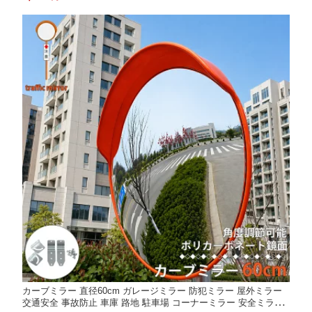
明 業務用 持ち帰り書類配布 贈り物 ギフト 菓子折り 区分100S N
P-129-H-100
カーブミラー 直径60cm ガレージミラー 防犯ミラー 屋外ミラー
交通安全 事故防止 車庫 路地 駐車場 コーナーミラー 安全ミラー