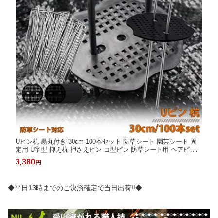
Uピン杭 黒丸付き 30cm 100本セット 防草シート 園芸シート 固
定用 U字型 抑え杭 押さえピン コ型ピン 防草シート用 ヘアピン杭
除草シート 家庭菜園 杭 マルチ 農業 資材 固定 雑草 対策 畑作資
3,380
円
材 農業資材 おさえピン LB-227 区分60Y
◆平日13時までのご決済確定で当日出荷!!◆