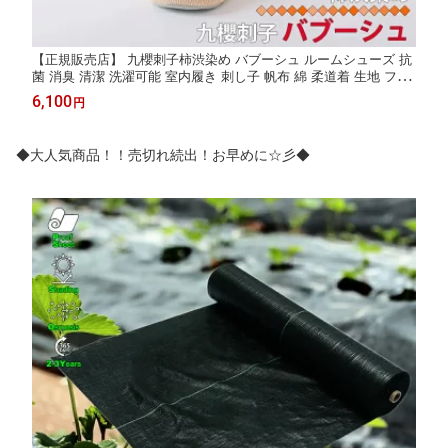
【正規販売店】 九櫻刺子柿渋染め バブーシュ ルームシューズ 抗
菌 消臭 清潔 洗濯可能 室内履き 刺し子 帆布 綿 柔道着 生地 フラ
ットシューズ メンズ レディース 来客用 室内用 携帯用 早川繊維
6,100
円
クザクラ 九桜 九櫻 刺子 誕生日 プレゼント ギフト おしゃれ 区分
60Y SJKBP
◆大人気商品！！売切れ続出！お早めに☆彡◆