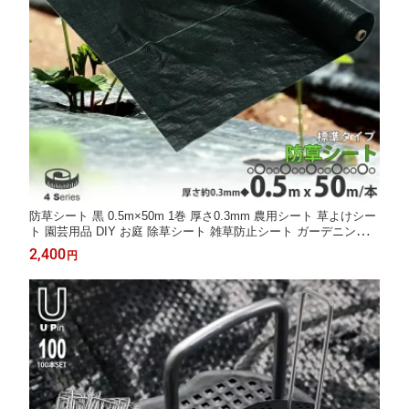
防草シート 黒 0.5m×50m 1巻 厚さ0.3mm 農用シート 草よけシー
ト 園芸用品 DIY お庭 除草シート 雑草防止シート ガーデニング
庭 田んぼ 畑 ハウス ライン入り 雑草防止 雑草抑制 砂利下 人工芝
2,400
円
下 雑草 防ぐ 草 農業 家庭菜園 園芸用 工事用 駐車場 LB-239 区分
60S