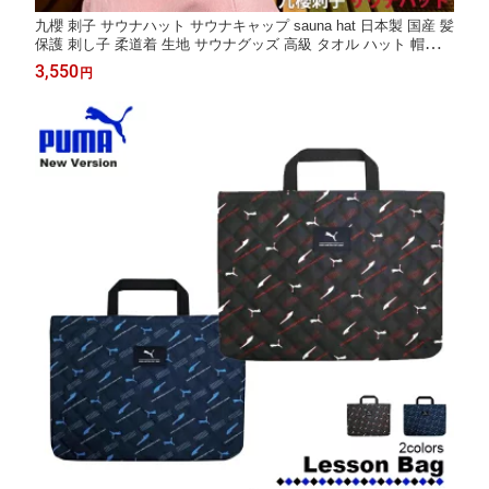
九櫻 刺子 サウナハット サウナキャップ sauna hat 日本製 国産 髪
保護 刺し子 柔道着 生地 サウナグッズ 高級 タオル ハット 帽子
温泉 メンズ レディース サウナシーン 断熱効果 抜群 頭皮 保護 髪
3,550
円
の毛 ダメージ 軽減 早川繊維 クザクラ 九桜 九櫻刺子 区分N SAU
NA02