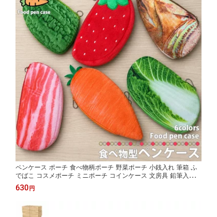
ペンケース ポーチ 食べ物柄ポーチ 野菜ポーチ 小銭入れ 筆箱 ふ
でばこ コスメポーチ ミニポーチ コインケース 文房具 鉛筆入れ
果物 野菜 肉 デザイン 学校 小学校 中学校 高校 子供 大人 贈り物
630
円
おもしろグッズ 雑貨 誕生日 贈り物 ギフト 男の子 女の子 区分N
NP-128