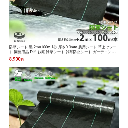
防草シート 黒 2m×100m 1巻 厚さ0.3mm 農用シート 草よけシー
ト 園芸用品 DIY お庭 除草シート 雑草防止シート ガーデニング
庭 田んぼ 畑 ハウス ライン入り 雑草防止 雑草抑制 砂利下 人工芝
8,900
円
下 雑草 防ぐ 草 農業 家庭菜園 LB-296 区分100S