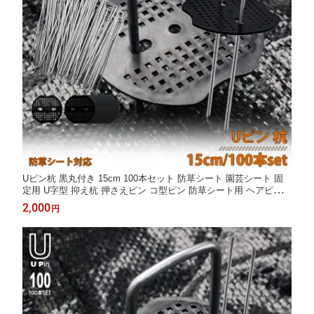
Uピン杭 黒丸付き 15cm 100本セット 防草シート 園芸シート 固
定用 U字型 抑え杭 押さえピン コ型ピン 防草シート用 ヘアピン杭
除草シート 家庭菜園 杭 マルチ 農業 資材 固定 雑草 対策 畑作資
2,000
円
材 農業資材 おさえピン 家庭用 業務用 防草しーと LB-163 区分60
Y