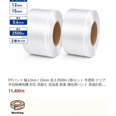
PPバンド 幅12mm / 15mm 長さ2500m 2巻セット 半透明 クリア
半自動梱包機 対応 高耐久 高強度 軽量 梱包用バンド 荷崩れ防止
業務用 工場 物流 倉庫 段ボール梱包 長尺タイプ コスト削減 梱包
11,400
円
資材 物流用品 消耗品 引越しバンド 区分140S NP-134