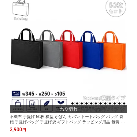
不織布 手提げ 50枚 横型 かばん カバン トートバッグ バッグ 袋
鞄 手提げバッグ 手提げ袋 ギフトバッグ ラッピング用品 包装 展
示会 資料 学校説明 イベント 行事 ギフト袋 プレゼント袋 会社説
3,900
円
明 業務用 持ち帰り書類配布 贈り物 ギフト 菓子折り 区分80S NP