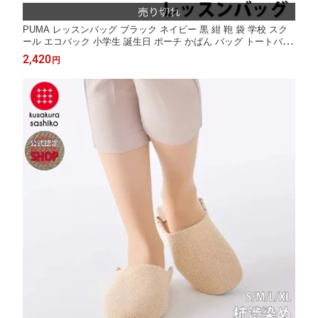
PUMA レッスンバッグ ブラック ネイビー 黒 紺 鞄 袋 学校 スク
ール エコバック 小学生 誕生日 ポーチ かばん バッグ トートバッ
ク ショッピング 買い物 通学 プーマ 入学 入園 新学期 ギフト お
2,420
円
祝い 習い事 子供 手提げ サブバッグ ネームタグ 区分N PM530