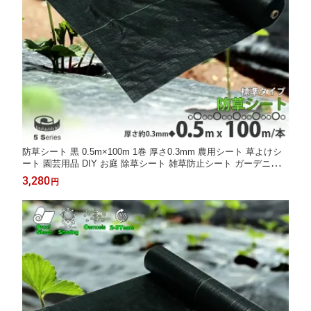
防草シート 黒 0.5m×100m 1巻 厚さ0.3mm 農用シート 草よけシ
ート 園芸用品 DIY お庭 除草シート 雑草防止シート ガーデニング
庭 田んぼ 畑 ハウス ライン入り 雑草防止 雑草抑制 砂利下 駐車場
3,280
円
人工芝下 雑草 防ぐ 草 農業 家庭菜園 NP-070 区分60S