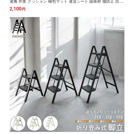
運搬 作業 クッション 梱包マット 運送シート 緩衝材 傷防止 自動
車 荷台マット トランク 保護 梱包資材 布団 毛布 内装工事 業務用
2,100
円
個人 DIY 引っ越し作業 家電 大型家具 運搬作業 区分100S NP-124