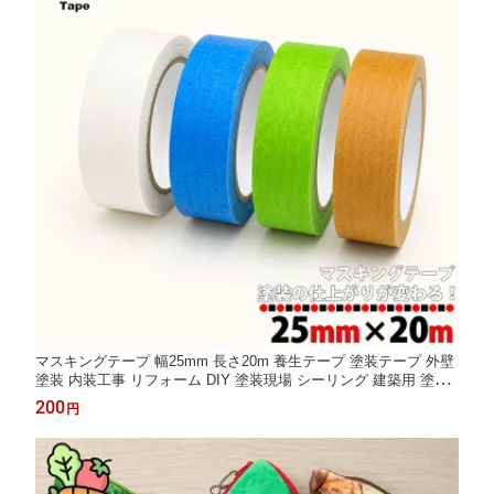
マスキングテープ 幅25mm 長さ20m 養生テープ 塗装テープ 外壁
塗装 内装工事 リフォーム DIY 塗装現場 シーリング 建築用 塗装
用 業務用 工事現場 内職 防汚 ラベリング サッシ 施工現場 保護テ
200
円
ープ 職人 作業用品 消耗品 マスキング カラバリ 区分N NP-132