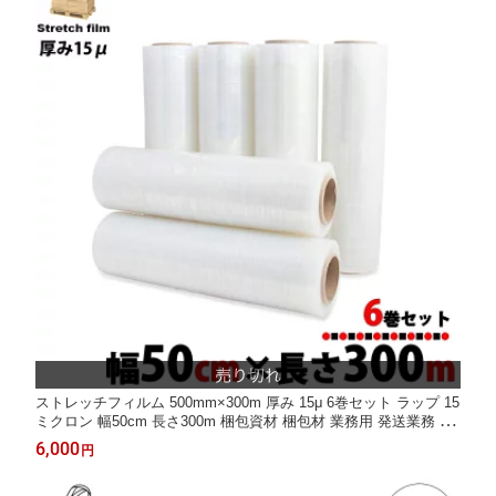
ストレッチフィルム 500mm×300m 厚み 15μ 6巻セット ラップ 15
ミクロン 幅50cm 長さ300m 梱包資材 梱包材 業務用 発送業務 荷
崩防止 倉庫作業 出荷作業 パレットフィルム 透明フィルム 伸縮性
6,000
円
透明性 クリア タイヤ 保管 荷造り 区分100S NP-133