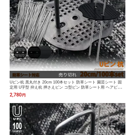
Uピン杭 黒丸付き 20cm 100本セット 防草シート 園芸シート 固
定用 U字型 抑え杭 押さえピン コ型ピン 防草シート用 ヘアピン杭
除草シート 家庭菜園 杭 マルチ 農業 資材 固定 雑草 対策 畑作資
2,780
円
材 農業資材 おさえピン LB-226 区分60Y