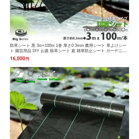
防草シート 黒 3m×100m 1巻 厚さ0.3mm 農用シート 草よけシー
ト 園芸用品 DIY お庭 除草シート 庭 雑草防止シート ガーデニン
グ 田んぼ 畑 ハウス ライン入り 雑雑草抑制 砂利下 人工芝下 雑草
16,000
円
家庭菜園 園芸用 ガレージ 区分100S NP-080