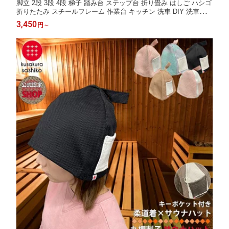
脚立 2段 3段 4段 梯子 踏み台 ステップ台 折り畳み はしご ハシゴ
折りたたみ スチールフレーム 作業台 キッチン 洗車 DIY 洗車用脚
立 スツール 耐荷重100kg 引っ越し エアコン 掃除 家庭用 業務用
3,450
円
～
仕事 作業用脚立 洗車台 安定感 剪定 おしゃれ インテリア 区分10
0S NP-125