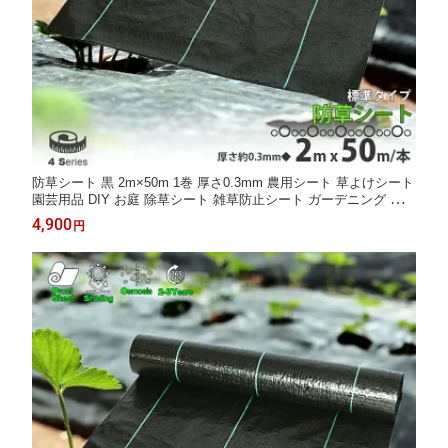
防草シート 黒 2m×50m 1巻 厚さ0.3mm 農用シート 草よけシート
園芸用品 DIY お庭 除草シート 雑草防止シート ガーデニング 庭
田んぼ 畑 ハウス ライン入り 雑草防止 雑草抑制 砂利下 人工芝下
4,900
円
雑草 防ぐ 草 農業 家庭菜園 園芸用 工事用 駐車場 LB-225 区分100
S