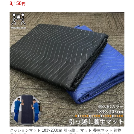
交差点ミラー バックミラー 広角ミラー 丸型 死角防止 危険回避
3,150
円
安全用品 視認 交通 安全 通学路 通勤 通学 夜道 区分100S NP-127
クッションマット 183×203cm 引っ越し マット 養生マット 荷物