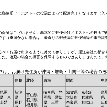
に郵便受け／ポストへの投函によって配達完了となります（入
の保証はございません。基本的に郵便受け／ポストへの投函で
定です（※届かない場合は、最寄りの郵便局に郵便物等の事故調
るべくお届け出来るように努めて参りますが、運送会社の都合
また、遅延の場合の損害を保障するものではありませんので、
の送料は、お届け先住所が沖縄・離島・山間部等の場合の
信越
北陸
東海
関西
中
群馬
新潟
岐阜県 静
滋賀県 京都府
鳥
富山県
県 東
県
岡県 愛知
大阪府 兵庫県
県
石川県
山梨
長野
県 三重
奈良県 和歌山
広
福井県