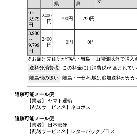
県
県
県
0～
2400
790円
790円
3,979
円
円
3,980
～
2400
0円
0円
円
9,799
円
※お届け先住所が沖縄・離島・山間部以外で購入金
送料分消費税
この料金には消費税が 含まれて
離島他の扱い
離島・一部地域は追加送料がかか
追跡可能メール便
【業者】 ヤマト運輸
【配送サービス名】ネコポス
追跡可能メール便
【業者】 日本郵便
【配送サービス名】レターパックプラス