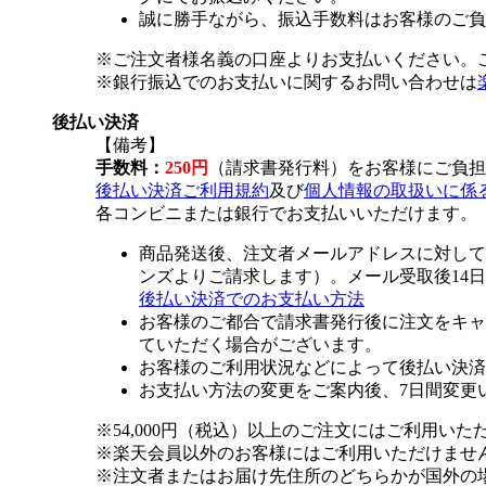
誠に勝手ながら、振込手数料はお客様のご負
※ご注文者様名義の口座よりお支払いください。
※銀行振込でのお支払いに関するお問い合わせは
後払い決済
【備考】
手数料：
250円
（請求書発行料）をお客様にご負担
後払い決済ご利用規約
及び
個人情報の取扱いに係
各コンビニまたは銀行でお支払いいただけます。
商品発送後、注文者メールアドレスに対して
ンズよりご請求します）。メール受取後14
後払い決済でのお支払い方法
お客様のご都合で請求書発行後に注文をキャ
ていただく場合がございます。
お客様のご利用状況などによって後払い決済
お支払い方法の変更をご案内後、7日間変更
※54,000円（税込）以上のご注文にはご利用いた
※楽天会員以外のお客様にはご利用いただけませ
※注文者またはお届け先住所のどちらかが国外の