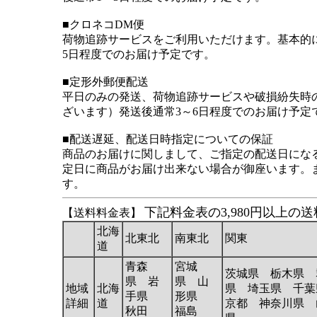
■クロネコDM便
荷物追跡サービスをご利用いただけます。基本的
5日程度でのお届け予定です。
■定形外郵便配送
平日のみの発送、荷物追跡サービスや破損紛失時
ざいます）発送後通常3～6日程度でのお届け予
■配送遅延、配送日時指定についての保証
商品のお届けに関しまして、ご指定の配送日にな
定日に商品がお届け出来ない場合が御座います。
す。
下記料金表の3,980円以上
【送料料金表】
北海
北東北
南東北
関東
道
青森
宮城
茨城県 栃木県 
県 岩
県 山
地域
北海
県 埼玉県 千葉
手県
形県
詳細
道
京都 神奈川県 
秋田
福島