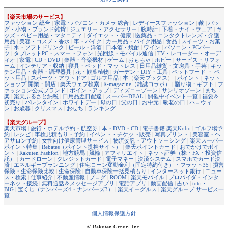
【楽天市場のサービス】
ファッション 総合
|
家電・パソコン・カメラ 総合
|
レディースファッション
|
靴
|
バッ
グ・小物・ブランド雑貨
|
ジュエリー・アクセサリー
|
腕時計
|
下着・ナイトウェア
|
キ
ッズ・ベビー用品・マタニティ
|
ダイエット・健康
|
医薬品・コンタクトレンズ・介護
用品
|
美容・コスメ・香水
|
車・バイク
|
カー用品・バイク用品
|
食品
|
スイーツ・お菓
子
|
水・ソフトドリンク
|
ビール・洋酒
|
日本酒・焼酎
|
ワイン
|
パソコン・PCパー
ツ
|
タブレットPC・スマートフォン
|
光回線・モバイル通信
|
TV・レコーダー・オーデ
ィオ
|
家電
|
CD・DVD
|
楽器・音楽機材
|
ゲーム
|
おもちゃ
|
ホビー
|
サービス・リフォ
ーム
|
インテリア・収納
|
寝具・ベッド・マットレス
|
日用品雑貨・文房具・手芸
|
キッ
チン用品・食器・調理器具
|
花・観葉植物
|
ガーデン・DIY・工具
|
ペットフード ・ ペ
ット用品
|
スポーツ・アウトドア
|
ゴルフ用品
|
本
（
楽天ブックス
） |
ポイント
|
ネット
ショップ 開業・開店
|
楽天ウェブ検索
|
R-magazine（雑誌コラボ）
|
贈り物・ギフト
|
フ
ァッション公式ブランド
|
ポイントアップ
|
ディズニーゾーン
|
サンリオゾーン
|
まち
楽
|
楽天ふるさと納税
|
日用品翌日配達
|
スーパーDEAL
|
開催中イベント一覧
|
福袋＆
初売り
|
バレンタイン
|
ホワイトデー
|
母の日
|
父の日
|
お中元
|
敬老の日
|
ハロウィ
ン
|
お歳暮
|
クリスマス
|
おせち
|
ランキング
【楽天グループ】
楽天市場
|
旅行・ホテル予約・航空券
|
本・DVD・CD
|
電子書籍 楽天Kobo
|
ゴルフ場予
約
|
レシピ
|
車検見積もり・予約
|
イベント・チケット販売
|
写真プリント
|
美容室・ヘ
アサロン予約
|
女性向け健康管理サービス
|
物流委託・アウトソーシング
|
楽天スーパー
ポイント特集
|
Rebates（ポイント提携サイト）
|
楽天ポイントカード
|
おでかけでポイ
ント
|
Rakuten Fashion
|
地方競馬
|
競輪
|
アフィリエイト
|
ネット証券（株・FX・投資信
託）
|
カードローン
|
クレジットカード
|
電子マネー
|
決済システム
|
スマホでカード決
済
|
エネルギープランニング
|
住宅ローン変動金利（固定特約付き）・フラット35
|
損害
保険・生命保険比較
|
生命保険
|
自動車保険一括見積もり
|
インターネット銀行
|
ニュー
ス・検索
|
仕事紹介
|
不動産情報
|
ブログ
|
ROOM
|
楽天モバイル
|
プロバイダ・インタ
ーネット接続
|
無料通話＆メッセージアプリ
|
電話アプリ
|
動画配信
|
占い
|
toto・
BIG
|
宝くじ（ナンバーズ4・ナンバーズ3）
|
楽天イーグルス
|
楽天グループ サービス一
覧
個人情報保護方針
© Rakuten Group, Inc.