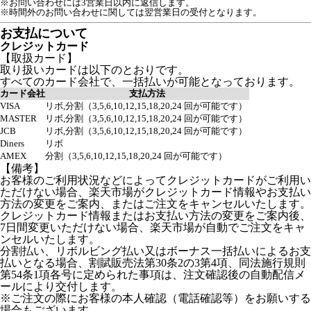
※お問い合わせには3営業日以内に返信します。
※時間外のお問い合わせに関しては翌営業日の受付となります。
お支払について
クレジットカード
【取扱カード】
取り扱いカードは以下のとおりです。
すべてのカード会社で、一括払いが可能となっております。
カード会社
支払方法
VISA
リボ,分割（3,5,6,10,12,15,18,20,24 回が可能です）
MASTER
リボ,分割（3,5,6,10,12,15,18,20,24 回が可能です）
JCB
リボ,分割（3,5,6,10,12,15,18,20,24 回が可能です）
Diners
リボ
AMEX
分割（3,5,6,10,12,15,18,20,24 回が可能です）
【備考】
お客様のご利用状況などによってクレジットカードがご利用い
ただけない場合、楽天市場がクレジットカード情報やお支払い
方法の変更をご案内、またはご注文をキャンセルいたします。
クレジットカード情報またはお支払い方法の変更をご案内後、
7日間変更いただけない場合、楽天市場が自動でご注文をキャ
ンセルいたします。
分割払い、リボルビング払い又はボーナス一括払いによるお支
払いとなる場合、割賦販売法第30条2の3第4項、同法施行規則
第54条1項各号に定められた事項は、注文確認後の自動配信メ
ールにより交付します。
※ご注文の際にお客様の本人確認（電話確認等）をお願いする
場合もございます。