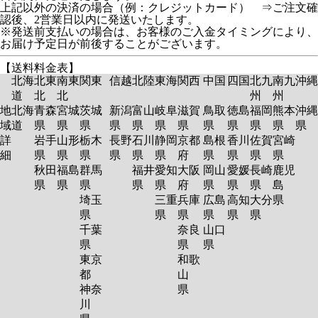
上記以外の決済の場合（例：クレジットカード） ⇒ご注文確
認後、2営業日以内に発送いたします。
※発送前支払いの場合は、お客様のご入金タイミングにより、
お届け予定日が前後することがございます。
【送料料金表】
北海
北東
南東
関東
信越
北陸
東海
関西
中国
四国
北九
南九
沖縄
道
北
北
州
州
地
北海
青森
宮城
茨城
新潟
富山
岐阜
滋賀
鳥取
徳島
福岡
熊本
沖縄
域
道
県
県
県
県
県
県
県
県
県
県
県
県
詳
岩手
山形
栃木
長野
石川
静岡
京都
島根
香川
佐賀
宮崎
細
県
県
県
県
県
県
府
県
県
県
県
秋田
福島
群馬
福井
愛知
大阪
岡山
愛媛
長崎
鹿児
県
県
県
県
県
府
県
県
県
島
埼玉
三重
兵庫
広島
高知
大分
県
県
県
県
県
県
県
千葉
奈良
山口
県
県
県
東京
和歌
都
山
神奈
県
川