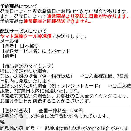
予約商品について
発売日によって配送希望日にお届けできない場合があります。
また、発売日によって
通常商品より発送に日数がかかります。
予約商品は
通常商品と同梱発送できません。
配送サービスについて
ヤマト運輸クール冷凍便
でお送りします。
メール便
【業者】 日本郵便
【配送サービス名】ゆうパケット
【備考】
【商品発送のタイミング】
特にご指定がない場合、
前払い決済の場合（例：銀行振込） ⇒ご入金確認後、2営業
日以内に発送いたします。
上記以外の決済の場合（例：クレジットカード） ⇒ご注文確
認後、2営業日以内に発送いたします。
※発送前支払いの場合は、お客様のご入金タイミングにより、
お届け予定日が前後することがございます。
【送料料金表】
全国一律料金：250円
送料分消費
この料金には消費税が 含まれています。
税
離島他の扱
離島・一部地域は追加送料がかかる場合がありま