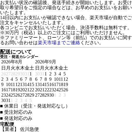
お支払い状況の確認後、発送手続きが開始いたします。お受け
取り希望日をご指定の場合などは、お早めのお支払いをお願い
いたします。
14日以内にお支払いが確認できない場合、楽天市場が自動でご
注文をキャンセルいたします。
各コンビニでお支払いいただく場合、決済手数料は無料です。
※30万円（税込）以上のご注文にはご利用いただけません。
※ファミリーマート、ローソン等（前払）でのお支払いに関す
るお問い合わせは
楽天市場までご連絡
ください。
配送について
受注・発送カレンダー
2026年8月
2026年9月
日
月
火
水
木
金
土
日
月
火
水
木
金
土
26
27
28
29
30
31
1
30
31
1
2
3
4
5
2
3
4
5
6
7
8
6
7
8
9
10
11
12
9
10
11
12
13
14
15
13
14
15
16
17
18
19
16
17
18
19
20
21
22
20
21
22
23
24
25
26
23
24
25
26
27
28
29
27
28
29
30
1
2
3
30
31
1
2
3
4
5
■
休業日（受注・発送対応なし）
■
受注対応のみ
■
発送対応のみ
宅配便
【業者】 佐川急便