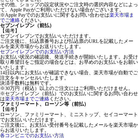
その他、ショップの設定状況やご注文時の選択内容などによっ
て、Apple Payがご利用いただけない場合がございます。
※Apple Payでのお支払いに関するお問い合わせは
楽天市場ま
でご連絡
ください。
セブンイレブン（前払）
【備考】
セブンイレブンでお支払いいただけます。
ご注文後に、払込票番号および払込票のURLを記載したメー
ルを楽天市場からお送りいたします。
セブンイレブンでのお支払い方法
お支払い状況の確認後、発送手続きが開始いたします。お受け
取り希望日をご指定の場合などは、お早めのお支払いをお願い
いたします。
14日以内にお支払いが確認できない場合、楽天市場が自動でご
注文をキャンセルいたします。
決済手数料は無料です。
※30万円（税込）以上のご注文にはご利用いただけません。
※セブンイレブン（前払）でのお支払いに関するお問い合わせ
は
楽天市場までご連絡
ください。
ファミリーマート、ローソン等（前払）
【備考】
ローソン、ファミリーマート、ミニストップ、セイコーマート
でお支払いいただけます。
ご注文後に、お支払い受付番号を記載したメールを楽天市場か
らお送りいたします。
各コンビニでのお支払い方法