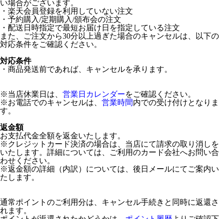
い場合がございます。
・楽天会員登録を利用していない注文
・予約購入/定期購入/頒布会の注文
・配送日時指定で最短お届け日を指定している注文
また、ご注文から30分以上過ぎた場合のキャンセルは、以下の
対応条件をご確認ください。
対応条件
・商品発送前であれば、キャンセルを承ります。
※当店休業日は、
営業日カレンダー
をご確認ください。
※お電話でのキャンセルは、
営業時間
内での受け付けとなりま
す。
返金額
お支払代金全額を返金いたします。
※クレジットカード決済の場合は、当店にて請求の取り消しを
いたします。詳細については、ご利用のカード会社へお問い合
わせください。
※返金額の詳細（内訳）については、後日メールにてご案内い
たします。
通常ポイントのご利用分は、キャンセル手続きと同時に返還さ
れます。
ポイントが返還されたかどうかは、
ポイント履歴
よりご確認下