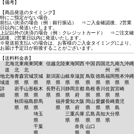
【備考】
【商品発送のタイミング】
特にご指定がない場合、
前払い決済の場合（例：銀行振込） ⇒ご入金確認後、2営業
日以内に発送いたします。
上記以外の決済の場合（例：クレジットカード） ⇒ご注文確
認後、2営業日以内に発送いたします。
※発送前支払いの場合は、お客様のご入金タイミングにより、
お届け予定日が前後することがございます。
【送料料金表】
北海
北東
南東
関東
信越
北陸
東海
関西
中国
四国
北九
南九
沖縄
道
北
北
州
州
地
北海
青森
宮城
茨城
新潟
富山
岐阜
滋賀
鳥取
徳島
福岡
熊本
沖縄
域
道
県
県
県
県
県
県
県
県
県
県
県
県
詳
岩手
山形
栃木
長野
石川
静岡
京都
島根
香川
佐賀
宮崎
細
県
県
県
県
県
県
府
県
県
県
県
秋田
福島
群馬
福井
愛知
大阪
岡山
愛媛
長崎
鹿児
県
県
県
県
県
府
県
県
県
島
埼玉
三重
兵庫
広島
高知
大分
県
県
県
県
県
県
県
千葉
奈良
山口
県
県
県