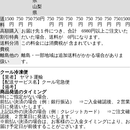
県
山梨
県
送
1500
750
750
750円
750
750
750
750
750
750
750
750
1500
円
円
円
円
円
円
円
円
円
円
円
円
料
高額購入
お届け先１件につき、合計 6980円以上ご注文いた
割引特典
だいた場合、送料が 0円になります。
送料分消
この料金には消費税が 含まれています。
費税
離島他の
離島・一部地域は追加送料がかかる場合がありま
扱い
す。
クール冷凍便
【業者】 ヤマト運輸
【配送サービス名】クール宅急便
【備考】
商品発送のタイミング
特にご指定がない場合、
前払い決済の場合（例：銀行振込） ⇒ご入金確認後、２営業
日に発送いたします。
上記以外の決済の場合（例：クレジットカード） ⇒ご注文確
認後、２営業日に発送いたします。
※前払い決済の場合は、お客様のご入金タイミングにより、お
届け予定日が前後することがございます。