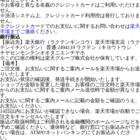
※お客様と異なる名義のクレジットカードはご利用いただけま
せん。
※決済システム上、クレジットカード利用控は発行しておりま
せん。
※クレジットカードでのお支払いに関するお問い合わせは
楽天
市場までご連絡
ください。
銀行振込
【振込先】楽天銀行（ラクテンギンコウ）楽天市場支店（ラク
テンイチバシテン） 普通 2494119 ラクテン（キヨウトウシ゛
チヤセンモンテンオオタニエンチヤホ
※この口座の権利は楽天グループ株式会社が保有しています。
【備考】
ご注文後、お支払いに関するご案内メールを楽天市場からお送
りいたします。
お支払い状況の確認後、発送手続きが開始いたします。
ショップが金額を変更した場合、お客様のご注文時と楽天市場
からのお支払いに関するご案内メール送信時で金額が異なりま
す。
お支払いに関するご案内メールに記載の金額をご確認のうえ、
お支払いください。
14日以内にお支払いが確認できない場合、楽天市場が自動でご
注文をキャンセルいたします。
振込の取扱時間はご利用される金融機関のホームページなどを
予めご確認ください。連休時など、銀行窓口でお振込みができ
ない場合は、ATMやネットバンキングにてお振込みくださ
い。