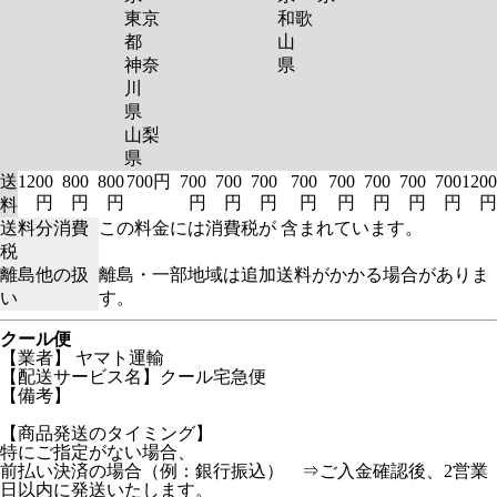
東京
和歌
都
山
神奈
県
川
県
山梨
県
送
1200
800
800
700円
700
700
700
700
700
700
700
700
1200
円
円
円
円
円
円
円
円
円
円
円
円
料
送料分消費
この料金には消費税が 含まれています。
税
離島他の扱
離島・一部地域は追加送料がかかる場合がありま
い
す。
クール便
【業者】 ヤマト運輸
【配送サービス名】クール宅急便
【備考】
【商品発送のタイミング】
特にご指定がない場合、
前払い決済の場合（例：銀行振込） ⇒ご入金確認後、2営業
日以内に発送いたします。