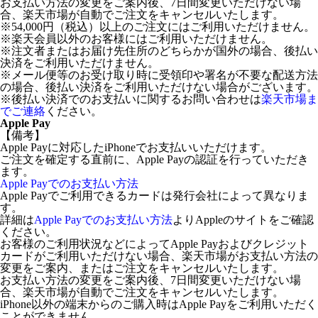
お支払い方法の変更をご案内後、7日間変更いただけない場
合、楽天市場が自動でご注文をキャンセルいたします。
※54,000円（税込）以上のご注文にはご利用いただけません。
※楽天会員以外のお客様にはご利用いただけません。
※注文者またはお届け先住所のどちらかが国外の場合、後払い
決済をご利用いただけません。
※メール便等のお受け取り時に受領印や署名が不要な配送方法
の場合、後払い決済をご利用いただけない場合がございます。
※後払い決済でのお支払いに関するお問い合わせは
楽天市場ま
でご連絡
ください。
Apple Pay
【備考】
Apple Payに対応したiPhoneでお支払いいただけます。
ご注文を確定する直前に、Apple Payの認証を行っていただき
ます。
Apple Payでのお支払い方法
Apple Payでご利用できるカードは発行会社によって異なりま
す。
詳細は
Apple Payでのお支払い方法
よりAppleのサイトをご確認
ください。
お客様のご利用状況などによってApple Payおよびクレジット
カードがご利用いただけない場合、楽天市場がお支払い方法の
変更をご案内、またはご注文をキャンセルいたします。
お支払い方法の変更をご案内後、7日間変更いただけない場
合、楽天市場が自動でご注文をキャンセルいたします。
iPhone以外の端末からのご購入時はApple Payをご利用いただく
ことができません。