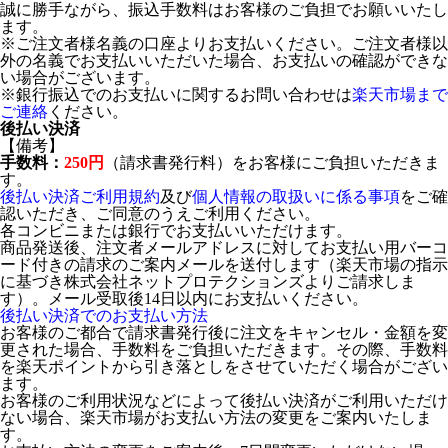
誠に勝手ながら、振込手数料はお客様のご負担でお願いいたし
ます。
※ご注文者様名義の口座よりお支払いください。ご注文者様以
外の名義でお支払いいただいた場合、お支払いの確認ができな
い場合がございます。
※銀行振込でのお支払いに関するお問い合わせは
楽天市場まで
ご連絡
ください。
後払い決済
【備考】
手数料：
250円
（請求書発行料）をお客様にご負担いただきま
す。
後払い決済ご利用規約
及び
個人情報の取扱いに係る事項
をご確
認いただき、ご同意のうえご利用ください。
各コンビニまたは銀行でお支払いいただけます。
商品発送後、注文者メールアドレスに対してお支払い用バーコ
ード付きの請求のご案内メールを送付します（楽天市場の指示
に基づき株式会社ネットプロテクションズよりご請求しま
す）。メール受取後14日以内にお支払いください。
後払い決済でのお支払い方法
お客様のご都合で請求書発行後に注文をキャンセル・金額を変
更された場合、手数料をご負担いただきます。その際、手数料
を楽天ポイントから引き落としをさせていただく場合がござい
ます。
お客様のご利用状況などによって後払い決済がご利用いただけ
ない場合、楽天市場がお支払い方法の変更をご案内いたしま
す。