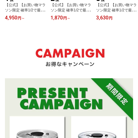
【公式】【お買い物マラ
【公式】【お買い物マラ
【公式】【お買い物マラ
ソン限定 確率1/2で最大1
ソン限定 確率1/2で最大1
ソン限定 確率1/2で最大1
00%Pバック】 OXO オ
00%Pバック】 OXO オ
00%Pバック】 OXO オ
4,950
1,870
3,630
円
～
円
～
円
クソー クリアサラダスピ
クソー ポップコンテナ
クソー スポンジホルダー
ナー (小/大) サラダスピ
レクタングル (ミニ/ショ
(ソープディスペンサー
ナー 野菜水切り器 野菜
ート/ミディアム/トール)
付) シルバー スポンジ 洗
水切り 野菜水切り 時短
【保存容器 調味料入れ
剤入れ 詰め替えボトル
回転 ボウル ざる コンパ
キャニスター 食品 食材
スポンジ置き ディスペン
クト 小さめ 大容量食洗
保存 収納 キッチン】
サー スポンジ入れ スポ
機対応 保存容器 【レビ
【レビューキャンペーン
ンジトレー スポンジラッ
ューキャンペーン対象 】
対象】
ク【レビューキャンペー
ン対象】