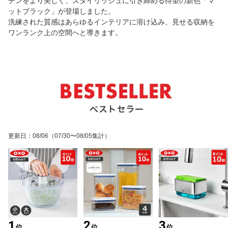
チンをより美しく、スタイリッシュに引き締める待望の新色「マ
ットブラック」が登場しました。
洗練された質感はあらゆるインテリアに溶け込み、見せる収納を
ワンランク上の空間へと導きます。
更新日
：
08/06
（07/30〜08/05集計）
1
2
3
位
位
位