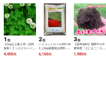
からのおくりもの〜きよ
（500g×2袋）
みユーキ
1
2
3
位
位
位
【1kg以上購入用（送料
ハイコントロール085-36
【送料無料】飛騨牛の牛
無料）】シロクローバ
0_10kg被覆複合肥料 36
糞堆肥『土にまごころ 2
（品種：フィア）（シロ
0日タイプ 緩効性肥料 遅
4L(12L×2袋)』有機質肥
4,400
6,160
1,980
円
円
円
クローバー・シロツメグ
効性肥料 花き類 植木類
料 牛糞堆肥 バーク堆
サ）【種子】グランドカ
コンテナ栽培 法面緑化
肥 飛騨牛 土 肥料
バー・雑草対策（太陽光
木本類
土壌改良 家庭菜園 菜
発電、遊休地）に。1kg
園 園芸 農業〜飛騨牛
（500g×2袋）
からのおくりもの〜きよ
みユーキ