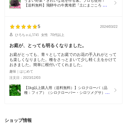
うまい野菜・きれいな花を作る素。プロも使用！
【送料無料】飛騨牛の牛糞堆肥『土にまごころ 
24L(12L×2袋)』有機質肥料　牛糞堆肥　バーク堆
肥　飛騨牛　土　肥料　土壌改良　家庭菜園　菜
園　園芸　農業～飛騨牛からのおくりもの～きよみ
ユーキ
5
2024/03/22
ひろちゃん5745
女性
70代以上
お庭が、とっても明るくなりました。
お庭がとっても、青々としてお庭でのお花の手入れがとって
も楽しくなりました。種をさっとまいて少し軽く土をかけて
おきました。簡単に根付いてくれました。
趣味｜はじめて
注文日：2023/12/03
【1kg以上購入用（送料無料）】シロクローバ（品
種：フィア）（シロクローバー・シロツメグサ）
【種子】グランドカバー・雑草対策（太陽光発電、
遊休地）に。1kg（500g×2袋）
ショップ情報