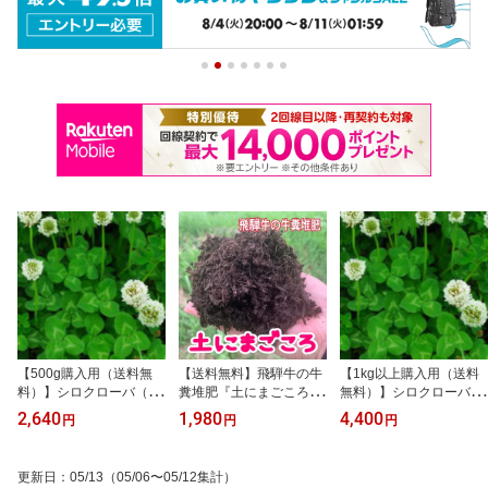
【500g購入用（送料無
【送料無料】飛騨牛の牛
【1kg以上購入用（送料
料）】シロクローバ（品
糞堆肥『土にまごころ 2
無料）】シロクローバ
種：フィア）（シロクロ
4L(12L×2袋)』有機質肥
（品種：フィア）（シロ
2,640
1,980
4,400
円
円
円
ーバー・シロツメグサ）
料 牛糞堆肥 バーク堆
クローバー・シロツメグ
【種子】グランドカバ
肥 飛騨牛 土 肥料
サ）【種子】グランドカ
ー・雑草対策（太陽光発
土壌改良 家庭菜園 菜
バー・雑草対策（太陽光
更新日
：
05/13
（05/06〜05/12集計）
電、遊休地）に。500g
園 園芸 農業〜飛騨牛
発電、遊休地）に。1kg