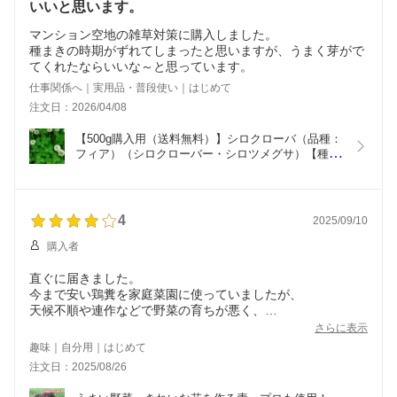
いいと思います。
マンション空地の雑草対策に購入しました。
種まきの時期がずれてしまったと思いますが、うまく芽がで
てくれたならいいな～と思っています。
仕事関係へ｜実用品・普段使い｜はじめて
注文日：2026/04/08
【500g購入用（送料無料）】シロクローバ（品種：
フィア）（シロクローバー・シロツメグサ）【種
子】グランドカバー・雑草対策（太陽光発電、遊休
地）に。５００ｇ
4
2025/09/10
購入者
直ぐに届きました。
今まで安い鶏糞を家庭菜園に使っていましたが、
天候不順や連作などで野菜の育ちが悪く、
ちょっと違うこちらを畑の改良にと思い
さらに表示
購入しました。臭いも気にならないので
趣味｜自分用｜はじめて
使いやすいです。これで作物が育って
注文日：2025/08/26
くれたらうれしいです。