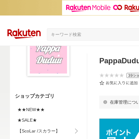
PappaDud
ショップカテゴリ
在庫管理につ
★★NEW★★
★SALE★
【ScoLar /スカラー】