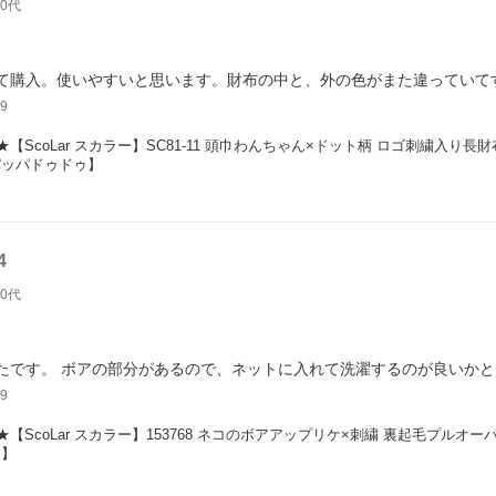
40代
て購入。使いやすいと思います。財布の中と、外の色がまた違っていて
9
E★【ScoLar スカラー】SC81-11 頭巾わんちゃん×ドット柄 ロゴ刺繍入り長
パッパドゥドゥ】
4
40代
たです。 ボアの部分があるので、ネットに入れて洗濯するのが良いかと
9
E★【ScoLar スカラー】153768 ネコのボアアップリケ×刺繍 裏起毛プルオ
ゥ】