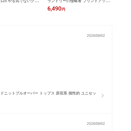
2125 やる気でないクマ
ランドリーの侵略者 プリントアップ
1 宇
ップス カジュアル 原宿
リケプルオーバー カジュアル ポップ
トムス
6,490
5,44
円
ニセックス【パッパドゥ
レトロ 原宿系 個性的【パッパドゥド
性的【
ゥ】
2026/08/02
ラジャガードニットプルオーバー トップス 原宿系 個性的 ユニセッ
2026/08/02