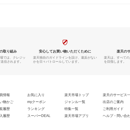
の取り組み
安心してお買い物いただくために
楽天の
市場では、クレジッ
楽天独自のガイドラインを設け、違反がない
楽天は、すべての
て送信されます。
かを日々パトロールしています。
を目指します。
員情報
お気に入り
楽天市場トップ
楽天のサービス
い物かご
myクーポン
ジャンル一覧
出店のご案内
覧履歴
ランキング
特集一覧
ご利用ガイド
入履歴
スーパーDEAL
楽天市場アプリ
ヘルプ・問い合