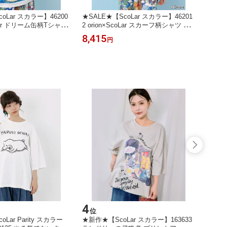
oLar スカラー】46200
★SALE★【ScoLar スカラー】46201
★SAL
coLar ドリーム缶柄Tシャツ
2 orion×ScoLar スカーフ柄シャツ ト
1 カ
ュアル レトロ オリオン
ップス 羽織り カジュアル レトロ オ
きスカ
8,415
11,6
円
 個性的【パッパドゥド
リオンビール 原宿系 個性的【パッパ
ロ ガ
ドゥドゥ】
ゥドゥ
4
5
位
位
Lar Parity スカラー
★新作★【ScoLar スカラー】163633
★SAL