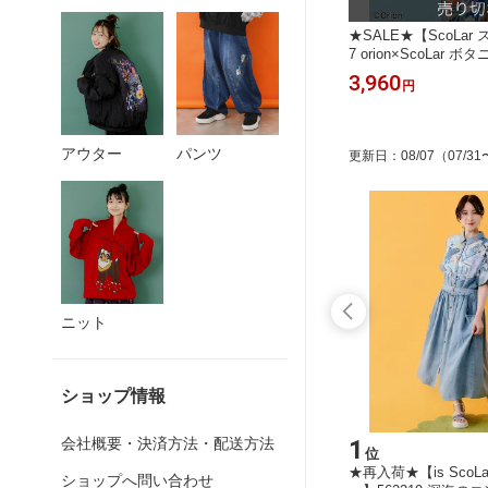
 スカラー
★SALE★【is ScoLar イズ スカラ
★SALE★【ScoLar 
日焼けえ
ー】562244 天竺xプリーツシフォン
7 orion×ScoLar
プス カ
貝殻柄グラデワンピース カジュアル
柄Tシャツ トップス 
9,801
3,960
円
円
ニセックス
フェミニン シック 原宿系 個性的【パ
ロ オリオンビール 原
ッパドゥドゥ】
ッパドゥドゥ】
アウター
パンツ
更新日
：
08/07
（07/31
ニット
ショップ情報
会社概要・決済方法・配送方法
15
1
位
位
】16261
★SALE★【ScoLar スカラー】16262
★再入荷★【is ScoL
ショップへ問い合わせ