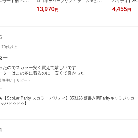
コンサート柄 ベル
ロゴ半ラバープリント デニムorヒッ
パリティ】36
ンピース カジ
コリーパンツ ボトムス カジュアル レ
柄Tシャツ ト
13,970
4,455
円
円
ニン 原宿系 個
トロ 原宿系 個性的【パッパドゥド
系 個性的 ユ
ゥ】
ゥ】
ドゥ】
5
70代以上
ター
ったのでスカラー安く買えて嬉しいです
ーターはこの冬に着るのに 安くて良かった
普段使い｜リピート
1
★【ScoLar Parity スカラー パリティ】353128 落書き調Parityキャ
パッパドゥドゥ】
4