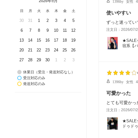
2026年9月
1396by
女性
日
月
火
水
木
金
土
使いやすい
30
31
1
2
3
4
5
ずっと迷ってい
注文日：2026/07/2
6
7
8
9
10
11
12
13
14
15
16
17
18
19
★SAL
宿系【
20
21
22
23
24
25
26
27
28
29
30
1
2
3
休業日（受注・発送対応なし）
受注対応のみ
1396by
女性
発送対応のみ
可愛かった
とても可愛かっ
注文日：2026/07/2
★SAL
ドゥド