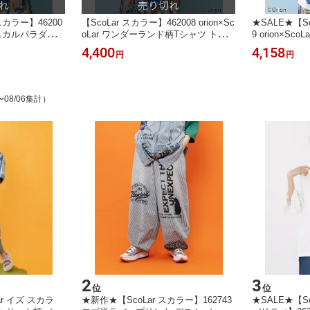
スカラー】46200
【ScoLar スカラー】462008 orion×Sc
★SALE★【Sc
 ボタニカルパラダイス
oLar ワンダーランド柄Tシャツ トッ
9 orion×S
カジュアル レト
プス カジュアル レトロ オリオンビー
トップス カジ
4,400
4,158
円
円
宿系 個性的【パ
ル 原宿系 個性的【パッパドゥドゥ】
ビール 原宿系
ゥ】
〜08/06集計）
2
3
位
位
ar イズ スカラ
★新作★【ScoLar スカラー】162743
★SALE★【Sco