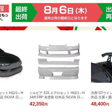
ット H11/1～H
シルビア S15 エアロセット H11/1～H
汎用 GTウイ
品 SILVIA 日産
14/8 FRP 未塗装 社外品 SILVIA 日産
外品 主翼＋
ニッサン NISSAN
タイプから選
42,350
48,400
円
円