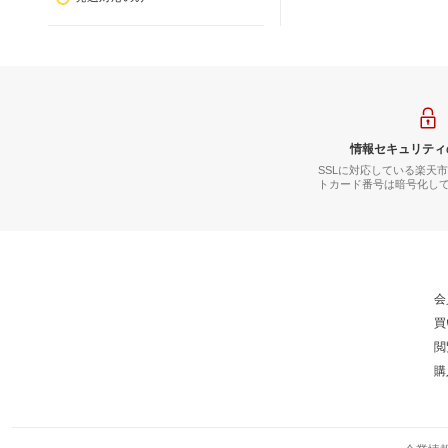
情報セキュリティ
SSLに対応している楽天
トカード番号は暗号化し
会
買
閲
購