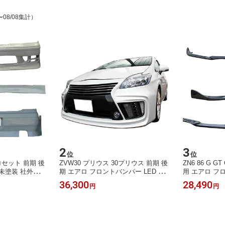
〜08/08集計）
2
3
位
位
アロセット 前期 後
ZVW30 プリウス 30プリウス 前期 後
ZN6 86 G 
RP 未塗装 社外品 M
期 エアロ フロントバンパー LED メ
用 エアロ フ
タ TOYOTA
ッキモール 付き
ダー ハーフ 
36,300
28,490
円
円
簡単取り付け