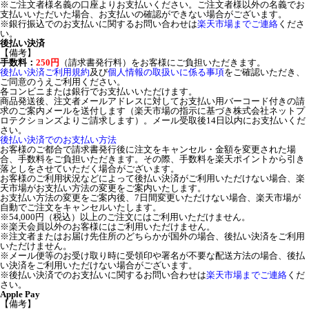
※ご注文者様名義の口座よりお支払いください。ご注文者様以外の名義でお
支払いいただいた場合、お支払いの確認ができない場合がございます。
※銀行振込でのお支払いに関するお問い合わせは
楽天市場までご連絡
くださ
い。
後払い決済
【備考】
手数料：
250円
（請求書発行料）をお客様にご負担いただきます。
後払い決済ご利用規約
及び
個人情報の取扱いに係る事項
をご確認いただき、
ご同意のうえご利用ください。
各コンビニまたは銀行でお支払いいただけます。
商品発送後、注文者メールアドレスに対してお支払い用バーコード付きの請
求のご案内メールを送付します（楽天市場の指示に基づき株式会社ネットプ
ロテクションズよりご請求します）。メール受取後14日以内にお支払いくだ
さい。
後払い決済でのお支払い方法
お客様のご都合で請求書発行後に注文をキャンセル・金額を変更された場
合、手数料をご負担いただきます。その際、手数料を楽天ポイントから引き
落としをさせていただく場合がございます。
お客様のご利用状況などによって後払い決済がご利用いただけない場合、楽
天市場がお支払い方法の変更をご案内いたします。
お支払い方法の変更をご案内後、7日間変更いただけない場合、楽天市場が
自動でご注文をキャンセルいたします。
※54,000円（税込）以上のご注文にはご利用いただけません。
※楽天会員以外のお客様にはご利用いただけません。
※注文者またはお届け先住所のどちらかが国外の場合、後払い決済をご利用
いただけません。
※メール便等のお受け取り時に受領印や署名が不要な配送方法の場合、後払
い決済をご利用いただけない場合がございます。
※後払い決済でのお支払いに関するお問い合わせは
楽天市場までご連絡
くだ
さい。
Apple Pay
【備考】