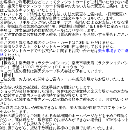
お客様のご利用状況などによってクレジットカードがご利用いただけない場
合、楽天市場がクレジットカード情報やお支払い方法の変更をご案内、また
はご注文をキャンセルいたします。
クレジットカード情報またはお支払い方法の変更をご案内後、7日間変更い
ただけない場合、楽天市場が自動でご注文をキャンセルいたします。
分割払い、リボルビング払い又はボーナス一括払いによるお支払いとなる場
合、割賦販売法第30条2の3第4項、同法施行規則第54条1項各号に定められた
事項は、注文確認後の自動配信メールにより交付します。
※ご注文の際にお客様の本人確認（電話確認等）をお願いする場合もござい
ます。
※お客様と異なる名義のクレジットカードはご利用いただけません。
※決済システム上、クレジットカード利用控は発行しておりません。
※クレジットカードでのお支払いに関するお問い合わせは
楽天市場までご連
絡
ください。
銀行振込
【振込先】楽天銀行（ラクテンギンコウ）楽天市場支店（ラクテンイチバシ
テン） 普通 2139971 ラクテン（ＰＤＡコウホ゛ウ
※この口座の権利は楽天グループ株式会社が保有しています。
【備考】
ご注文後、お支払いに関するご案内メールを楽天市場からお送りいたしま
す。
お支払い状況の確認後、発送手続きが開始いたします。
ショップが金額を変更した場合、お客様のご注文時と楽天市場からのお支払
いに関するご案内メール送信時で金額が異なります。
お支払いに関するご案内メールに記載の金額をご確認のうえ、お支払いくだ
さい。
7日以内にお支払いが確認できない場合、楽天市場が自動でご注文をキャン
セルいたします。
振込の取扱時間はご利用される金融機関のホームページなどを予めご確認く
ださい。連休時など、銀行窓口でお振込みができない場合は、ATMやネット
バンキングにてお振込みください。
誠に勝手ながら、振込手数料はお客様のご負担でお願いいたします。