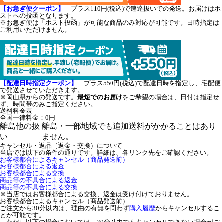
【お急ぎ便クーポン】
プラス110円(税込)で速達扱いでの発送。お届けはポ
ストへの投函となります。
※お急ぎ便は「ポスト投函」が可能な商品のみ対応が可能です。日時指定は
ご利用いただけません。
【配達日時指定クーポン】
プラス550円(税込)で配達日時を指定し、宅配便
で発送させていただきます。
※岡山県からの発送です。
最短でのお届け
をご希望の場合は、日付は指定せ
ず、時間帯のみご指定ください。
送料料金表
全国一律料金：0円
離島他の扱
離島・一部地域でも追加送料がかかることはあり
い
ません。
キャンセル・返品（返金・交換）について
当店では以下の条件の通りです。詳細は、各リンク先をご確認ください。
お客様都合によるキャンセル（商品発送前）
お客様都合による返金
お客様都合による交換
商品等の不具合による返金
商品等の不具合による交換
※当店ではお客様都合による交換、返金は受け付けておりません。
お客様都合によるキャンセル（商品発送前）
ご注文から30分以内は、理由の有無を問わず
購入履歴
からキャンセルするこ
とが可能です。
ただし以下の場合においては、30分以内でもキャンセルできない場合がご