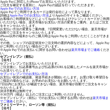
Apple Payに対応したiPhoneでお支払いいただけます。
ご注文を確定する直前に、Apple Payの認証を行っていただきます。
Apple Payでのお支払い方法
Apple Payでご利用できるカードは発行会社によって異なります。
詳細は
Apple Payでのお支払い方法
よりAppleのサイトをご確認ください。
お客様のご利用状況などによってApple Payおよびクレジットカードがご利用
いただけない場合、楽天市場がお支払い方法の変更をご案内、またはご注文
をキャンセルいたします。
お支払い方法の変更をご案内後、7日間変更いただけない場合、楽天市場が
自動でご注文をキャンセルいたします。
iPhone以外の端末からのご購入時はApple Payをご利用いただくことができま
せん。
その他、ショップの設定状況やご注文時の選択内容などによって、Apple Pay
がご利用いただけない場合がございます。
※Apple Payでのお支払いに関するお問い合わせは
楽天市場までご連絡
くださ
い。
セブンイレブン（前払）
【備考】
セブンイレブンでお支払いいただけます。
ご注文後に、払込票番号および払込票のURLを記載したメールを楽天市場か
らお送りいたします。
セブンイレブンでのお支払い方法
お支払い状況の確認後、発送手続きが開始いたします。お受け取り希望日を
ご指定の場合などは、お早めのお支払いをお願いいたします。
7日以内にお支払いが確認できない場合、楽天市場が自動でご注文をキャン
セルいたします。
決済手数料は無料です。
※30万円（税込）以上のご注文にはご利用いただけません。
※セブンイレブン（前払）でのお支払いに関するお問い合わせは
楽天市場ま
でご連絡
ください。
ファミリーマート、ローソン等（前払）
【備考】