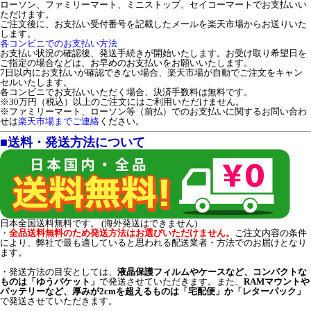
ローソン、ファミリーマート、ミニストップ、セイコーマートでお支払いい
ただけます。
ご注文後に、お支払い受付番号を記載したメールを楽天市場からお送りいた
します。
各コンビニでのお支払い方法
お支払い状況の確認後、発送手続きが開始いたします。お受け取り希望日を
ご指定の場合などは、お早めのお支払いをお願いいたします。
7日以内にお支払いが確認できない場合、楽天市場が自動でご注文をキャン
セルいたします。
各コンビニでお支払いいただく場合、決済手数料は無料です。
※30万円（税込）以上のご注文にはご利用いただけません。
※ファミリーマート、ローソン等（前払）でのお支払いに関するお問い合わ
せは
楽天市場までご連絡
ください。
■送料・発送方法について
日本全国送料無料です。 (海外発送はできません)
・
全品送料無料のため発送方法はお選びいただけません。
ご注文内容の条件
により、弊社で最も適していると思われる配送業者・方法でのお届けとなり
ます。
・発送方法の目安としては、
液晶保護フィルムやケースなど、コンパクトな
ものは「ゆうパケット」
で発送させていただきます。また、
RAMマウントや
バッテリーなど、厚みが2cmを超えるものは「宅配便」か「レターパック」
で発送させていただきます。