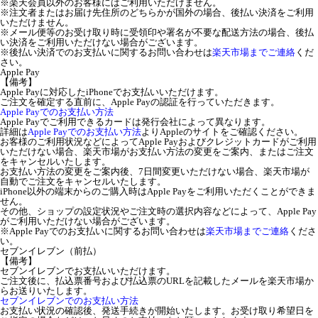
※楽天会員以外のお客様にはご利用いただけません。
※注文者またはお届け先住所のどちらかが国外の場合、後払い決済をご利用
いただけません。
※メール便等のお受け取り時に受領印や署名が不要な配送方法の場合、後払
い決済をご利用いただけない場合がございます。
※後払い決済でのお支払いに関するお問い合わせは
楽天市場までご連絡
くだ
さい。
Apple Pay
【備考】
Apple Payに対応したiPhoneでお支払いいただけます。
ご注文を確定する直前に、Apple Payの認証を行っていただきます。
Apple Payでのお支払い方法
Apple Payでご利用できるカードは発行会社によって異なります。
詳細は
Apple Payでのお支払い方法
よりAppleのサイトをご確認ください。
お客様のご利用状況などによってApple Payおよびクレジットカードがご利用
いただけない場合、楽天市場がお支払い方法の変更をご案内、またはご注文
をキャンセルいたします。
お支払い方法の変更をご案内後、7日間変更いただけない場合、楽天市場が
自動でご注文をキャンセルいたします。
iPhone以外の端末からのご購入時はApple Payをご利用いただくことができま
せん。
その他、ショップの設定状況やご注文時の選択内容などによって、Apple Pay
がご利用いただけない場合がございます。
※Apple Payでのお支払いに関するお問い合わせは
楽天市場までご連絡
くださ
い。
セブンイレブン（前払）
【備考】
セブンイレブンでお支払いいただけます。
ご注文後に、払込票番号および払込票のURLを記載したメールを楽天市場か
らお送りいたします。
セブンイレブンでのお支払い方法
お支払い状況の確認後、発送手続きが開始いたします。お受け取り希望日を