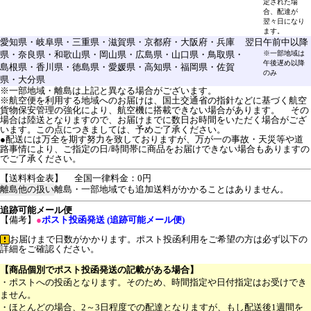
定された場
合、配達が
翌々日になり
ます。
愛知県・岐阜県・三重県・滋賀県・京都府・大阪府・兵庫
翌日
午前中以降
県・奈良県・和歌山県・岡山県・広島県・山口県・鳥取県・
※一部地域は
午後遅め以降
島根県・香川県・徳島県・愛媛県・高知県・福岡県・佐賀
のみ
県・大分県
※一部地域・離島は上記と異なる場合がございます。
※航空便を利用する地域へのお届けは、国土交通省の指針などに基づく航空
貨物保安管理の強化により、航空機に搭載できない場合があります。 その
場合は陸送となりますので、お届けまでに数日お時間をいただく場合がござ
います。この点につきましては、予めご了承ください。
●配送には万全を期す努力を致しておりますが、万が一の事故・天災等や道
路事情により、ご指定の日/時間帯に商品をお届けできない場合もありますの
でご了承ください。
【送料料金表】
全国一律料金：0円
離島他の扱い
離島・一部地域でも追加送料がかかることはありません。
追跡可能メール便
【備考】
●
ポスト投函発送 (追跡可能メール便)
お届けまで日数がかかります。ポスト投函利用をご希望の方は必ず以下の
詳細をご確認ください。
【商品個別でポスト投函発送の記載がある場合】
・ポストへの投函となります。そのため、時間指定や日付指定はお受けでき
ません。
・ほとんどの場合、2～3日程度での配達となりますが、もし配送後1週間を