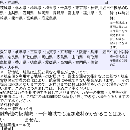
県・沖縄県
日
茨城県・栃木県・群馬県・埼玉県・千葉県・東京都・神奈川
翌日
午後早め以
県・山梨県・石川県・静岡県・長野県・富山県・福井県・長
降（14時以
崎県・熊本県・宮崎県・鹿児島県
降）
※一部地域は
夜間以降のみ
※午前中を指
定された場
合、配達が
翌々日になり
ます。
愛知県・岐阜県・三重県・滋賀県・京都府・大阪府・兵庫
翌日
午前中以降
県・奈良県・和歌山県・岡山県・広島県・山口県・鳥取県・
※一部地域は
午後遅め以降
島根県・香川県・徳島県・愛媛県・高知県・福岡県・佐賀
のみ
県・大分県
※一部地域・離島は上記と異なる場合がございます。
※航空便を利用する地域へのお届けは、国土交通省の指針などに基づく航空
貨物保安管理の強化により、航空機に搭載できない場合があります。 その
場合は陸送となりますので、お届けまでに数日お時間をいただく場合がござ
います。この点につきましては、予めご了承ください。
●配送には万全を期す努力を致しておりますが、万が一の事故・天災等や道
路事情により、ご指定の日/時間帯に商品をお届けできない場合もありますの
でご了承ください。
送料料金表
全国一律料金：0円
離島他の扱
離島・一部地域でも追加送料がかかることはあり
い
ません。
追跡可能メール便
【備考】