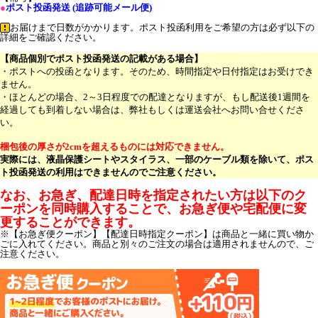
●
ポスト投函発送 (追跡可能メール便)
お届けまで日数がかかります。ポスト投函利用をご希望の方は必ず以下の
詳細をご確認ください。
【商品個別でポスト投函発送の記載がある場合】
・ポストへの投函となります。そのため、時間指定や日付指定はお受けでき
ません。
・ほとんどの場合、2～3日程度での配達となりますが、もし配送後1週間を
経過しても到着しない場合は、弊社もしくは運送会社へお問い合せくださ
い。
梱包後の厚さが2cmを超えるものには対応できません。
実際には、液晶保護シートやスタイラス、一部のケーブル類を除いて、ポス
ト投函発送の利用はできませんのでご注意ください。
なお、お急ぎ、配達日時を指定されたい方は以下のク
ーポンを同時購入することで、お急ぎ便や宅配便に変
更することができます。
※【お急ぎ便クーポン】【配達日時指定クーポン】は商品と一緒に買い物か
ごに入れてください。商品と別々のご注文の場合は適用されませんので、ご
注意ください。