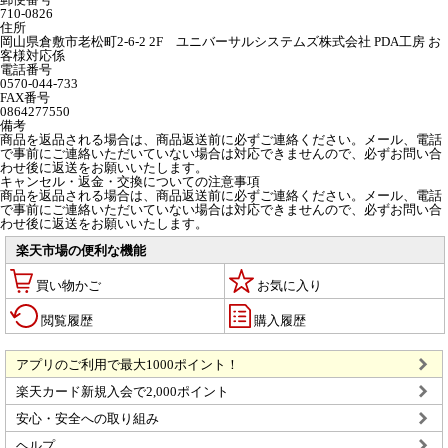
710-0826
住所
岡山県倉敷市老松町2-6-2 2F ユニバーサルシステムズ株式会社 PDA工房 お
客様対応係
電話番号
0570-044-733
FAX番号
0864277550
備考
商品を返品される場合は、商品返送前に必ずご連絡ください。メール、電話
で事前にご連絡いただいていない場合は対応できませんので、必ずお問い合
わせ後に返送をお願いいたします。
キャンセル・返金・交換についての注意事項
商品を返品される場合は、商品返送前に必ずご連絡ください。メール、電話
で事前にご連絡いただいていない場合は対応できませんので、必ずお問い合
わせ後に返送をお願いいたします。
楽天市場の便利な機能
買い物かご
お気に入り
閲覧履歴
購入履歴
アプリのご利用で最大1000ポイント！
楽天カード新規入会で2,000ポイント
安心・安全への取り組み
ヘルプ