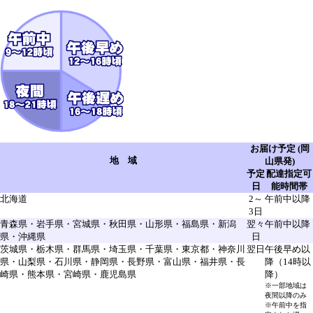
お届け予定 (岡
地 域
山県発)
予定
配達指定可
日
能時間帯
北海道
2～
午前中以降
3日
青森県・岩手県・宮城県・秋田県・山形県・福島県・新潟
翌々
午前中以降
県・沖縄県
日
茨城県・栃木県・群馬県・埼玉県・千葉県・東京都・神奈川
翌日
午後早め以
県・山梨県・石川県・静岡県・長野県・富山県・福井県・長
降（14時以
崎県・熊本県・宮崎県・鹿児島県
降）
※一部地域は
夜間以降のみ
※午前中を指