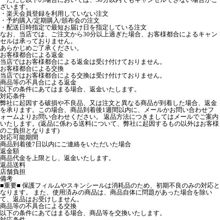
ざいます。
・楽天会員登録を利用していない注文
・予約購入/定期購入/頒布会の注文
・配送日時指定で最短お届け日を指定している注文
なお、当店では、ご注文から30分以上過ぎた場合、お客様都合によるキャン
セルは承っておりません。
あらかじめご了承ください。
お客様都合による返金
当店ではお客様都合による返金は受け付けておりません。
お客様都合による交換
当店ではお客様都合による交換は受け付けておりません。
商品等の不具合による返金
以下の条件にあてはまる場合、返金いたします。
対応条件
弊社に起因する破損や不良品、又は注文と異なる商品が到着した場合、返金
を承ります。この場合、商品到着後1週間以内に、メールかお問い合わせフ
ォームよりお問い合わせください。 返品方法につきましてはメールでご案内
いたします。(返品に係わる送料について、弊社に起因するもの以外はお客様
のご負担となります)
対応可能期間
商品到着後7日以内にご連絡をいただいた場合
返金額
商品代金を上限とし、返金いたします。
返品送料
店舗負担
備考
■重要■ 保護フィルムやスキンシールは消耗品のため、初期不良のみの対応と
なります。 また、使用済みの商品は、商品自体に問題があった場合を除い
て、返品はお受けしません。
商品等の不具合による交換
以下の条件にあてはまる場合、商品等を交換いたします。
対応条件