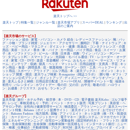
楽天トップへ >>
楽天トップ
|
特集一覧
|
ジャンル一覧
|
楽天市場アプリ
|
スーパーDEAL
|
ランキング
|
出
店のご案内
【楽天市場のサービス】
ファッション 総合
|
家電・パソコン・カメラ 総合
|
レディースファッション
|
靴
|
バッ
グ・小物・ブランド雑貨
|
ジュエリー・アクセサリー
|
腕時計
|
下着・ナイトウェア
|
キ
ッズ・ベビー用品・マタニティ
|
ダイエット・健康
|
医薬品・コンタクトレンズ・介護
用品
|
美容・コスメ・香水
|
車・バイク
|
カー用品・バイク用品
|
食品
|
スイーツ・お菓
子
|
水・ソフトドリンク
|
ビール・洋酒
|
日本酒・焼酎
|
ワイン
|
パソコン・PCパー
ツ
|
タブレットPC・スマートフォン
|
光回線・モバイル通信
|
TV・レコーダー・オーデ
ィオ
|
家電
|
CD・DVD
|
楽器・音楽機材
|
ゲーム
|
おもちゃ
|
ホビー
|
サービス・リフォ
ーム
|
インテリア・収納
|
寝具・ベッド・マットレス
|
日用品雑貨・文房具・手芸
|
キッ
チン用品・食器・調理器具
|
花・観葉植物
|
ガーデン・DIY・工具
|
ペットフード ・ ペ
ット用品
|
スポーツ・アウトドア
|
ゴルフ用品
|
本
（
楽天ブックス
） |
ポイント
|
ネット
ショップ 開業・開店
|
楽天ウェブ検索
|
R-magazine（雑誌コラボ）
|
贈り物・ギフト
|
フ
ァッション公式ブランド
|
ポイントアップ
|
ディズニーゾーン
|
サンリオゾーン
|
まち
楽
|
楽天ふるさと納税
|
日用品翌日配達
|
スーパーDEAL
|
開催中イベント一覧
|
福袋＆
初売り
|
バレンタイン
|
ホワイトデー
|
母の日
|
父の日
|
お中元
|
敬老の日
|
ハロウィ
ン
|
お歳暮
|
クリスマス
|
おせち
|
ランキング
【楽天グループ】
楽天市場
|
旅行・ホテル予約・航空券
|
本・DVD・CD
|
電子書籍 楽天Kobo
|
ゴルフ場予
約
|
レシピ
|
車検見積もり・予約
|
イベント・チケット販売
|
写真プリント
|
美容室・ヘ
アサロン予約
|
女性向け健康管理サービス
|
物流委託・アウトソーシング
|
楽天スーパー
ポイント特集
|
Rebates（ポイント提携サイト）
|
楽天ポイントカード
|
おでかけでポイ
ント
|
Rakuten Fashion
|
地方競馬
|
競輪
|
アフィリエイト
|
ネット証券（株・FX・投資信
託）
|
カードローン
|
クレジットカード
|
電子マネー
|
決済システム
|
スマホでカード決
済
|
エネルギープランニング
|
住宅ローン変動金利（固定特約付き）・フラット35
|
損害
保険・生命保険比較
|
生命保険
|
自動車保険一括見積もり
|
インターネット銀行
|
ニュー
ス・検索
|
仕事紹介
|
不動産情報
|
ブログ
|
ROOM
|
楽天モバイル
|
プロバイダ・インタ