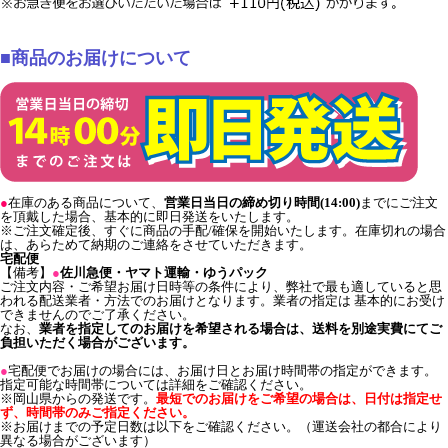
■商品のお届けについて
●
在庫のある商品について、
営業日当日の締め切り時間(14:00)
までにご注文
を頂戴した場合、基本的に即日発送をいたします。
※ご注文確定後、すぐに商品の手配/確保を開始いたします。在庫切れの場合
は、あらためて納期のご連絡をさせていただきます。
宅配便
【備考】
●
佐川急便・ヤマト運輸・ゆうパック
ご注文内容・ご希望お届け日時等の条件により、弊社で最も適していると思
われる配送業者・方法でのお届けとなります。業者の指定は 基本的にお受け
できませんのでご了承ください。
なお、
業者を指定してのお届けを希望される場合は、送料を別途実費にてご
負担いただく場合がございます。
●
宅配便でお届けの場合には、お届け日とお届け時間帯の指定ができます。
指定可能な時間帯については詳細をご確認ください。
※岡山県からの発送です。
最短でのお届けをご希望の場合は、日付は指定せ
ず、時間帯のみご指定ください。
※お届けまでの予定日数は以下をご確認ください。（運送会社の都合により
異なる場合がございます）