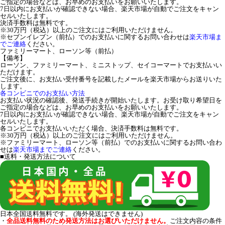
ご指定の場合などは、お早めのお支払いをお願いいたします。
7日以内にお支払いが確認できない場合、楽天市場が自動でご注文をキャン
セルいたします。
決済手数料は無料です。
※30万円（税込）以上のご注文にはご利用いただけません。
※セブンイレブン（前払）でのお支払いに関するお問い合わせは
楽天市場ま
でご連絡
ください。
ファミリーマート、ローソン等（前払）
【備考】
ローソン、ファミリーマート、ミニストップ、セイコーマートでお支払いい
ただけます。
ご注文後に、お支払い受付番号を記載したメールを楽天市場からお送りいた
します。
各コンビニでのお支払い方法
お支払い状況の確認後、発送手続きが開始いたします。お受け取り希望日を
ご指定の場合などは、お早めのお支払いをお願いいたします。
7日以内にお支払いが確認できない場合、楽天市場が自動でご注文をキャン
セルいたします。
各コンビニでお支払いいただく場合、決済手数料は無料です。
※30万円（税込）以上のご注文にはご利用いただけません。
※ファミリーマート、ローソン等（前払）でのお支払いに関するお問い合わ
せは
楽天市場までご連絡
ください。
■送料・発送方法について
日本全国送料無料です。 (海外発送はできません)
・
全品送料無料のため発送方法はお選びいただけません。
ご注文内容の条件