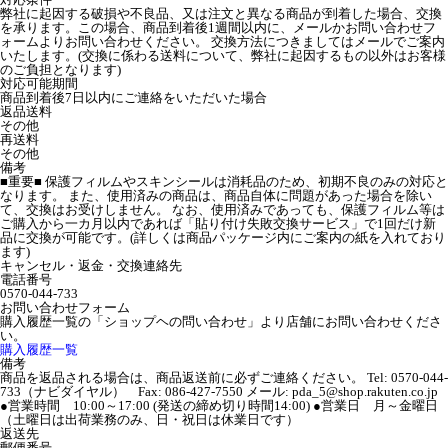
弊社に起因する破損や不良品、又は注文と異なる商品が到着した場合、交換
を承ります。この場合、商品到着後1週間以内に、メールかお問い合わせフ
ォームよりお問い合わせください。 交換方法につきましてはメールでご案内
いたします。(交換に係わる送料について、弊社に起因するもの以外はお客様
のご負担となります)
対応可能期間
商品到着後7日以内にご連絡をいただいた場合
返品送料
その他
再送料
その他
備考
■重要■ 保護フィルムやスキンシールは消耗品のため、初期不良のみの対応と
なります。 また、使用済みの商品は、商品自体に問題があった場合を除い
て、交換はお受けしません。 なお、使用済みであっても、保護フィルム等は
ご購入から一カ月以内であれば「貼り付け失敗交換サービス」で1回だけ新
品に交換が可能です。(詳しくは商品パッケージ内にご案内の紙を入れており
ます)
キャンセル・返金・交換連絡先
電話番号
0570-044-733
お問い合わせフォーム
購入履歴一覧の「ショップヘの問い合わせ」より店舗にお問い合わせくださ
い。
購入履歴一覧
備考
商品を返品される場合は、商品返送前に必ずご連絡ください。 Tel: 0570-044-
733（ナビダイヤル） Fax: 086-427-7550 メール: pda_5@shop.rakuten.co.jp
●営業時間 10:00～17:00 (発送の締め切り時間14:00) ●営業日 月～金曜日
（土曜日は出荷業務のみ、日・祝日は休業日です）
返送先
郵便番号