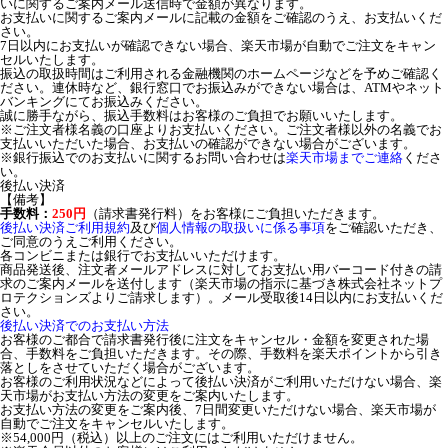
いに関するご案内メール送信時で金額が異なります。
お支払いに関するご案内メールに記載の金額をご確認のうえ、お支払いくだ
さい。
7日以内にお支払いが確認できない場合、楽天市場が自動でご注文をキャン
セルいたします。
振込の取扱時間はご利用される金融機関のホームページなどを予めご確認く
ださい。連休時など、銀行窓口でお振込みができない場合は、ATMやネット
バンキングにてお振込みください。
誠に勝手ながら、振込手数料はお客様のご負担でお願いいたします。
※ご注文者様名義の口座よりお支払いください。ご注文者様以外の名義でお
支払いいただいた場合、お支払いの確認ができない場合がございます。
※銀行振込でのお支払いに関するお問い合わせは
楽天市場までご連絡
くださ
い。
後払い決済
【備考】
手数料：
250円
（請求書発行料）をお客様にご負担いただきます。
後払い決済ご利用規約
及び
個人情報の取扱いに係る事項
をご確認いただき、
ご同意のうえご利用ください。
各コンビニまたは銀行でお支払いいただけます。
商品発送後、注文者メールアドレスに対してお支払い用バーコード付きの請
求のご案内メールを送付します（楽天市場の指示に基づき株式会社ネットプ
ロテクションズよりご請求します）。メール受取後14日以内にお支払いくだ
さい。
後払い決済でのお支払い方法
お客様のご都合で請求書発行後に注文をキャンセル・金額を変更された場
合、手数料をご負担いただきます。その際、手数料を楽天ポイントから引き
落としをさせていただく場合がございます。
お客様のご利用状況などによって後払い決済がご利用いただけない場合、楽
天市場がお支払い方法の変更をご案内いたします。
お支払い方法の変更をご案内後、7日間変更いただけない場合、楽天市場が
自動でご注文をキャンセルいたします。
※54,000円（税込）以上のご注文にはご利用いただけません。