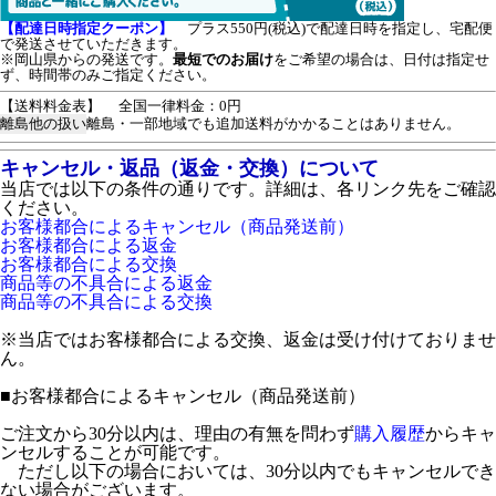
【配達日時指定クーポン】
プラス550円(税込)で配達日時を指定し、宅配便
で発送させていただきます。
※岡山県からの発送です。
最短でのお届け
をご希望の場合は、日付は指定せ
ず、時間帯のみご指定ください。
【送料料金表】
全国一律料金：0円
離島他の扱い
離島・一部地域でも追加送料がかかることはありません。
キャンセル・返品（返金・交換）について
当店では以下の条件の通りです。詳細は、各リンク先をご確認
ください。
お客様都合によるキャンセル（商品発送前）
お客様都合による返金
お客様都合による交換
商品等の不具合による返金
商品等の不具合による交換
※当店ではお客様都合による交換、返金は受け付けておりませ
ん。
■
お客様都合によるキャンセル（商品発送前）
ご注文から30分以内は、理由の有無を問わず
購入履歴
からキャ
ンセルすることが可能です。
ただし以下の場合においては、30分以内でもキャンセルでき
ない場合がございます。