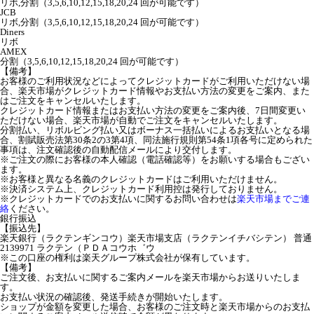
リボ,分割（3,5,6,10,12,15,18,20,24 回が可能です）
JCB
リボ,分割（3,5,6,10,12,15,18,20,24 回が可能です）
Diners
リボ
AMEX
分割（3,5,6,10,12,15,18,20,24 回が可能です）
【備考】
お客様のご利用状況などによってクレジットカードがご利用いただけない場
合、楽天市場がクレジットカード情報やお支払い方法の変更をご案内、また
はご注文をキャンセルいたします。
クレジットカード情報またはお支払い方法の変更をご案内後、7日間変更い
ただけない場合、楽天市場が自動でご注文をキャンセルいたします。
分割払い、リボルビング払い又はボーナス一括払いによるお支払いとなる場
合、割賦販売法第30条2の3第4項、同法施行規則第54条1項各号に定められた
事項は、注文確認後の自動配信メールにより交付します。
※ご注文の際にお客様の本人確認（電話確認等）をお願いする場合もござい
ます。
※お客様と異なる名義のクレジットカードはご利用いただけません。
※決済システム上、クレジットカード利用控は発行しておりません。
※クレジットカードでのお支払いに関するお問い合わせは
楽天市場までご連
絡
ください。
銀行振込
【振込先】
楽天銀行（ラクテンギンコウ）楽天市場支店（ラクテンイチバシテン） 普通
2139971 ラクテン（ＰＤＡコウホ゛ウ
※この口座の権利は楽天グループ株式会社が保有しています。
【備考】
ご注文後、お支払いに関するご案内メールを楽天市場からお送りいたしま
す。
お支払い状況の確認後、発送手続きが開始いたします。
ショップが金額を変更した場合、お客様のご注文時と楽天市場からのお支払