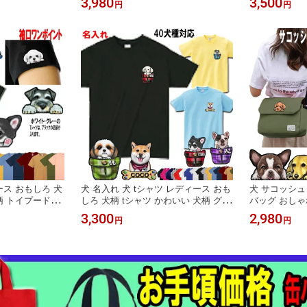
3,980
3,500
円
円
ル シーズー 雑
めがけ バッグ ショルダーバッグ トイ
ナウザー ダッ
バッグ ダックス
プードル チワワ シュナウザー 肩掛け
ン ヨーキー 
ク トートバッグ
トートバッグ グッズ 雑貨 誕生日プレ
パピヨン ボス
用品 父の日
ゼント 散歩バッグ 犬 散歩 バック
ルドッグ パグ
ース おもしろ 犬
犬 名入れ 犬 tシャツ レディース おも
犬 サコッシュ
 柄 トイプードル
しろ 犬柄 tシャツ かわいい 犬柄 グッ
バッグ おしゃ
ド チワワ 柴犬
ズ 雑貨 シーズー トイプードル チワ
ットボトル 軽
3,300
2,980
円
円
ブルドッグ シュ
ワ 柴犬 シュナウザー ダックスフンド
ョルダーバッグ
ポメラニアン コ
ポメラニアン キャバリア パグ フレン
レゼント シー
貨 メンズ 誕生
チブルドッグ マルチーズ メンズ 誕生
ワ 柴犬 シュ
日プレゼント 父の日
フレンチブル