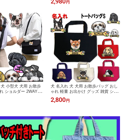
2,980
円
クスフンド ポメラニア
レンチブルドッグ ポメラニアン パグ
マルチーズ キャバリア
シーズー キャバリア 柴犬 ダックスフ
トンテリア フレンチブ
ンド パグ シュナウザー 犬柄 帽子 誕
 柴犬 父の日
生日プレゼント 父の日
 犬 小型犬 犬用 お散歩
犬 名入れ 犬 犬用 お散歩バッグ おし
れ ショルダー 2WAY ペ
ゃれ 軽量 お出かけ グッズ 雑貨 シー
量 お出かけ バッグ シ
ズー トイプードル チワワ 柴犬 シュ
2,800
円
 グッズ 雑貨 誕生日プ
ナウザー パグ ダックスフンド ポメラ
ズー トイプードル チワ
ニアン パグ 誕生日プレゼント お散歩
ナウザー ダックスフンド
バッグ 犬 散歩 バック バッグ 散歩バ
ドッグ 父の日
ッグ 小さめ トートバッグ 父の日