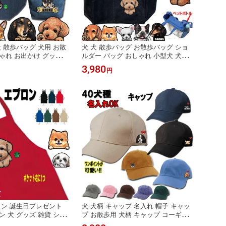
犬 散歩バッグ 犬用 お散
犬 犬 散歩バッグ お散歩バッグ ショ
ゃれ お出かけ グッズ
ルダー バッグ おしゃれ 小型犬 犬用
誕生日プレゼント 散歩バ
軽量 お出かけ バッグ ショルダーバッ
3,980
円
 トイプードル チワワ
グ 斜めがけ 雑貨 シーズー トイプー
ズ シュナウザー ダック
ドル チワワ グッズ 柴犬 ポメラニア
 フレンチブルドッグ 専
ンお散歩バッグ 犬 ショルダー 誕生日
お散歩グッズ 父の日
プレゼント ペットボトル 父の日
ロン 誕生日プレゼント
犬 犬柄 キャップ 名入れ 帽子 キャッ
ン 犬 グッズ 雑貨 シー
プ お散歩用 犬柄 キャップ コーギー
ドル チワワ 柴犬 シュ
グッズ 雑貨 チワワ トイプードル フ