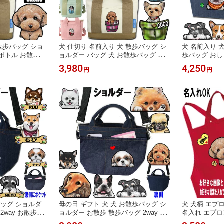
 散歩バッグ ショ
犬 仕切り 名前入り 犬 散歩バッグ シ
犬 名前入り 
ボトル お散歩バ
ョルダー バッグ 犬 お散歩バッグ シ
歩バッグ おし
 肩掛け 斜め掛
ョルダーバッグ 名入れ 軽量 おしゃれ
雑貨 名入れ 
3,980
4,250
円
円
れ レディース お
散歩バック 散歩グッズ レディース 斜
ッグ シーズー
ッズ 雑貨 チワ
めがけ 散歩 バッグ グッズ 雑貨 散歩
柴犬 柴犬グッ
ズー ダックスフ
バッグ チワワ トイプードル シーズー
スフンド パグ
犬 父の日
シュナウザー パグ 柴犬 父の日
門店 小さめ 
バッグ ショルダ
母の日 ギフト 犬 犬 お散歩バッグ シ
犬 犬柄 エプ
2way お散歩バ
ョルダー お散歩 散歩バッグ 2way お
名入れ エプロ
 斜めがけ チワ
しゃれ 軽量 散歩バッグショルダー 斜
ズー トイプー