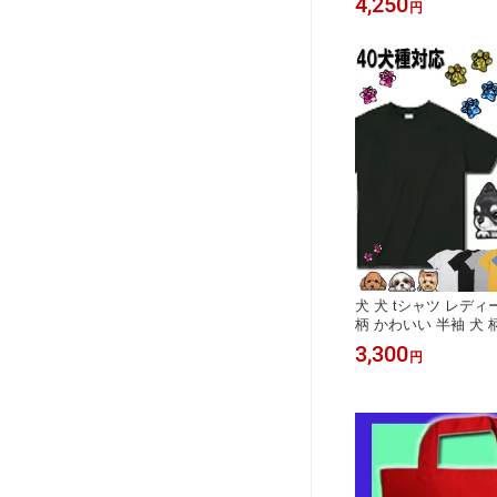
4,250
円
ワ グッズ トイプード
貨 バッグ ショルダー
フンド 犬 散歩 バッ
誕生日プレゼント 犬
犬 犬 tシャツ レディ
柄 かわいい 半袖 犬
シーズー ダックスフン
3,300
円
黒柴 黒 柴 フレンチ
ナウザー キャバリア 
ーギー シェルティ 雑
日プレゼント 父の日