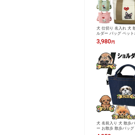
犬 仕切り 名入れ 犬
ルダー バッグ ペット
ッグ ショルダーバッグ
3,980
円
け おしゃれ 犬 名入
でかけ オリジナル グ
ワ トイプードル シー
ンド シュナウザー 柴
犬 名前入り 犬 散歩
ー お散歩 散歩バッグ 
ッグ おしゃれ 名入れ