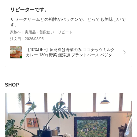
リピーターです。
サワークリームとの相性がバッグンで、とっても美味しいで
す。
家族へ｜実用品・普段使い｜リピート
注文日：2026/03/05
【10%OFF】原材料は野菜のみ ココナッツミルク
カレー 180g 野菜 無添加 プラントベース ベジタリ
アン ヴィーガン グルテンフリー 小麦粉不使用 レト
ルトカレー スパイスカレー レトルト 常温保存 高級 
ギフト プレゼント 送料無料【楽天スーパーセー
ル】
SHOP