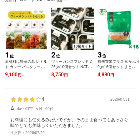
更新日
：
08/09
（08/02〜08/08集計）
1
2
3
位
位
位
原材料は野菜のみ レトル
ヴィーガンスプレッド 2
有機玄米プラス めかぶ 4
ト カレー パスタソース
25g×10個セット NATUR
0g×16個セット まとめ買
全5種 セット野菜 無添加
LI ナチューリ バター ビ
い アリモト 恒食 せんべ
9,100
8,750
4,880
円
～
円
円
プラントベース ベジタリ
ーガンバター ヴィーガン
い 煎餅 有機玄米100％使
アン ヴィーガン グルテ
バター プラントベース
用 有機JAS 砂糖不使用
ンフリー 小麦粉不使用
有機スプレッド 有機ファ
スパイス パスタ あえる
ットスプレッド オーガニ
だけ 詰め合わせ 常温保
4
ック ベジタリアン 穀物
2026/07/31
存 高級 ギフト プレゼン
スプレッド アリサン
akemi0377
女性
60代
ト
お料理にも使えるみたいですが、そのまま食べてもあっさり
味でとても美味しくいただきました。
注文日：2026/07/20