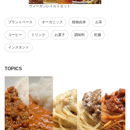
ヴィーガンレトルトセット
プラントベース
オーガニック
植物由来
お茶
コーヒー
ドリンク
お菓子
調味料
乾麺
インスタント
TOPICS