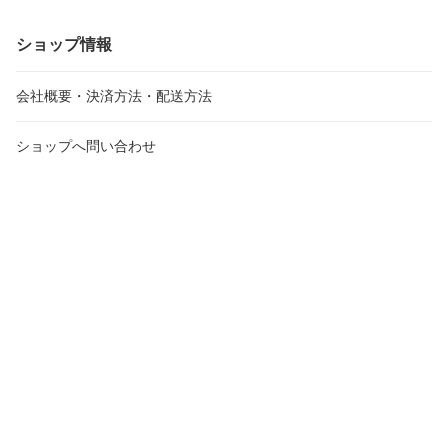
ショップ情報
会社概要・決済方法・配送方法
ショップへ問い合わせ
メルマガ登録・変更
受注・発送カレンダー
2026年8月
20
日
月
火
水
木
金
土
日
月
火
26
27
28
29
30
31
1
30
31
1
2
3
4
5
6
7
8
6
7
8