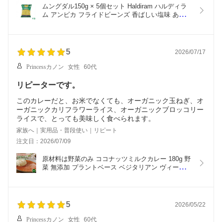
ムングダル150g × 5個セット Haldiram ハルディラ
ム アンビカ フライドビーンズ 香ばしい塩味 あっさ
り スナック おかし ベジタリアン ヴィーガン お菓
子 インド スナック菓子 輸入菓子
5
2026/07/17
Princessカノン
女性
60代
リピーターです。
このカレーだと、お米でなくても、オーガニック玉ねぎ、オ
ーガニックカリフラワーライス、オーガニックブロッコリー
ライスで、とっても美味しく食べられます。
家族へ｜実用品・普段使い｜リピート
注文日：2026/07/09
原材料は野菜のみ ココナッツミルクカレー 180g 野
菜 無添加 プラントベース ベジタリアン ヴィーガン 
グルテンフリー 小麦粉不使用 レトルトカレー スパ
イスカレー レトルト 常温保存 高級 ギフト プレゼ
ント 送料無料
5
2026/05/22
Princessカノン
女性
60代