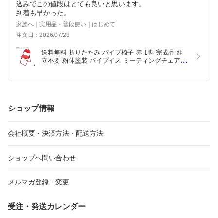
込みでこの値段はとても良いと思います。
到着も早かった。
家族へ｜実用品・普段使い｜はじめて
注文日：2026/07/28
送料無料 折りたたみ パイプ椅子 赤 1脚 完成品 組
立不要 粉体塗装 パイプイス ミーティングチェア 会
議イス 会議椅子 事務椅子 パイプチェア イス いす 
背もたれ オフィス 椅子 簡易椅子 折り畳み スチー
ル 軽量 オールレッド xcallred
ショップ情報
会社概要・決済方法・配送方法
ショップへ問い合わせ
メルマガ登録・変更
受注・発送カレンダー