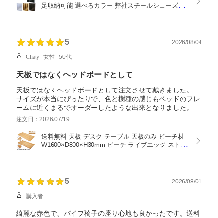
足収納可能 選べるカラー 弊社スチールシューズボ
ックスより安い 18人用 3列6段 ディスプレイラック 
おしゃれ 大容量 靴箱 下駄箱 靴収納 シューズキャ
ビネット 玄関 玄関 高さ調節 オープンラック 靴 木
製 shoesboxc2018p
5
2026/08/04
Chaty
女性
50代
天板ではなくヘッドボードとして
天板ではなくヘッドボードとして注文させて戴きました。
サイズが本当にぴったりで、色と樹種の感じもベッドのフレ
ームに近くまるでオーダーしたような出来となりました。
注文日：2026/07/19
送料無料 天板 デスク テーブル 天板のみ ビーチ材 
W1600×D800×H30mm ビーチ ライブエッジ ストレ
ートエッジ グロス加工 高級 木製 木材 天然木 無垢
材 耳付き ブナ tenban160beechg
5
2026/08/01
購入者
綺麗な赤色で、パイプ椅子の座り心地も良かったです。送料