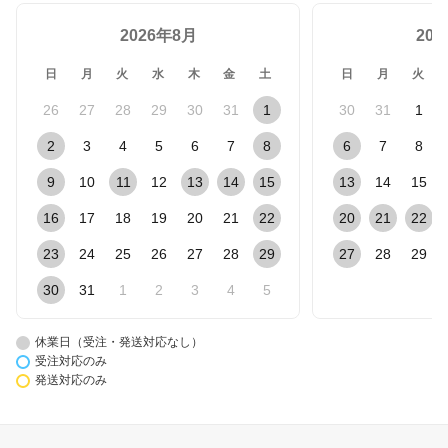
2026年8月
20
日
月
火
水
木
金
土
日
月
火
26
27
28
29
30
31
1
30
31
1
2
3
4
5
6
7
8
6
7
8
9
10
11
12
13
14
15
13
14
15
16
17
18
19
20
21
22
20
21
22
23
24
25
26
27
28
29
27
28
29
30
31
1
2
3
4
5
休業日（受注・発送対応なし）
受注対応のみ
発送対応のみ