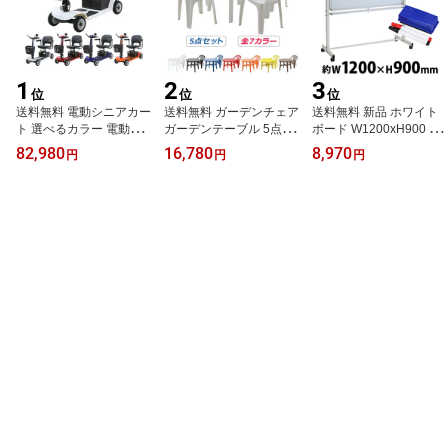
オフィス 18090wwst
チュラル 10-008newwh
1
2
3
位
位
位
送料無料 電動シニアカー
送料無料 ガーデンチェア
送料無料 新品 ホワイト
ト 選べるカラー 電動カ
ガーデンテーブル 5点セ
ボード W1200xH900 両
ート シルバーカー サイ
ット UVカット 選べる7
面 エコノミーモデル マ
82,980
16,780
8,970
円
円
円
ドミラー 車椅子 PSE適
カラー ガーデンセット
ーカー イレーザー マグ
合 TAISコード取得済 運
ポリプロピレン製 PP ガ
ネット付 ストッパー付キ
転免許不要 電動車いす
ーデンテーブル&チェア
ャスター 回転式 がっち
電動車椅子 介護 福祉 バ
ー4脚 軽量で持ち運び簡
りフレーム 1200x900 12
ックミラー 鏡 充電 シー
単 ガーデンファニチャー
0x90 トレイ付き スタン
ト回転 折りたたみ 軽量
ガーデン テーブル アウ
ド 脚付き 足付き アルミ
四輪車 4輪車 移動 高齢者
トドア プラスチック dch
枠 白板 スチール 掲示板
スクーター scooters02a
airb20table
オフィス 12090wwst