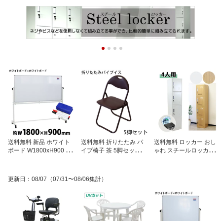
送料無料 新品 ホワイト
送料無料 折りたたみ パ
送料無料 ロッカー おし
ボード W1800xH900 両
イプ椅子 茶 5脚セット 完
ゃれ スチールロッカー 4
面 エコノミーモデル マ
成品 組立不要 粉体塗装
人用 選べるカラー ホワ
ーカー イレーザー マグ
パイプイス ミーティング
イト 木目調 鍵付き スペ
ネット付 ストッパー付キ
チェア 会議イス 会議椅
アキー付 1列4段 スチー
更新日
：
08/07
（07/31〜08/06集計）
ャスター 回転式 がっち
子 事務椅子 パイプチェ
ル製 収納 オフィス 事務
りフレーム 1800x900 18
ア イス いす 背もたれ オ
所 会社 業務用 スリム か
0x90 トレイ付き スタン
フィス 椅子 簡易椅子 折
ぎ付き 更衣ロッカー オ
ド 脚付き 足付き アルミ
り畳み スチール 軽量 オ
フィスロッカー キャビネ
枠 白板 スチール 掲示板
ールブラウン xcallbr5set
ット オフィス用品 白 ナ