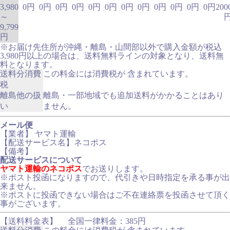
3,980
0円
0円
0円
0円
0円
0円
0円
0円
0円
0円
0円
0円
200
～
9,799
円
※お届け先住所が沖縄・離島・山間部以外で購入金額が税込
3,980円以上の場合は、送料無料ラインの対象となり、送料無
料となります。
送料分消費
この料金には消費税が 含まれています。
税
離島他の扱
離島・一部地域でも追加送料がかかることはあり
い
ません。
メール便
【業者】 ヤマト運輸
【配送サービス名】ネコポス
【備考】
配送サービスについて
ヤマト運輸のネコポス
でお送りします。
※ポスト投函になりますので、代引きや日時指定を承る事が出
来ません。
※ポストに投函できない場合はご不在連絡票を投函させて頂く
事がございます。
【送料料金表】
全国一律料金：385円