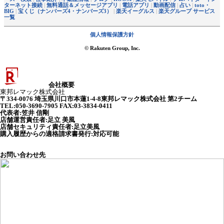
ターネット接続
|
無料通話＆メッセージアプリ
|
電話アプリ
|
動画配信
|
占い
|
toto・
BIG
|
宝くじ（ナンバーズ4・ナンバーズ3）
|
楽天イーグルス
|
楽天グループ サービス
一覧
個人情報保護方針
© Rakuten Group, Inc.
会社概要
東邦レマック株式会社
〒334-0076 埼玉県川口市本蓮1-4-8東邦レマック株式会社 第2チーム
TEL:050-3690-7905 FAX:03-3834-0411
代表者
:
笠井 信剛
店舗運営責任者
:
足立 美風
店舗セキュリティ責任者
:
足立美風
購入履歴からの適格請求書発行:対応可能
お問い合わせ先