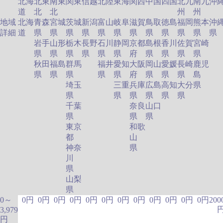
北海
北東
南東
関東
信越
北陸
東海
関西
中国
四国
北九
南九
沖
道
北
北
州
州
地域
北海
青森
宮城
茨城
新潟
富山
岐阜
滋賀
鳥取
徳島
福岡
熊本
沖
詳細
道
県
県
県
県
県
県
県
県
県
県
県
岩手
山形
栃木
長野
石川
静岡
京都
島根
香川
佐賀
宮崎
県
県
県
県
県
県
府
県
県
県
県
秋田
福島
群馬
福井
愛知
大阪
岡山
愛媛
長崎
鹿児
県
県
県
県
県
府
県
県
県
島
埼玉
三重
兵庫
広島
高知
大分
県
県
県
県
県
県
県
千葉
奈良
山口
県
県
県
東京
和歌
都
山
神奈
県
川
県
山梨
県
0～
0円
0円
0円
0円
0円
0円
0円
0円
0円
0円
0円
0円
200
3,979
円