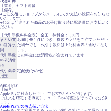
代金引換
【業者】ヤマト運輸
【備考】
●ご注文後にショップからメールにてお支払い総額をお知らせ
いたします。
●代金は配達された商品のお受け取り時に配送員にお支払いく
ださい。
【代引手数料料金表】 全国一律料金： 330円
まとめ買
お届け先１件につき、複数の商品をご注文いただい
い計算規
た場合でも、代引手数料は上記料金表の金額になり
則
ます。
代引手数
この料金には消費税が含まれています
料分消費
税
代引業者
宅配便(その他)
指定
Apple Pay
【備考】
Apple Payに対応したiPhoneでお支払いいただけます。
ご注文を確定する直前に、Apple Payの認証を行っていただき
ます。
Apple Payでのお支払い方法
Apple Payでご利用できるカードは発行会社によって異なりま