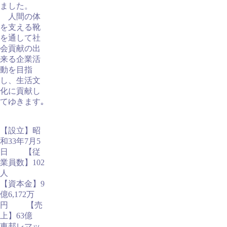
ました。
人間の体
を支える靴
を通して社
会貢献の出
来る企業活
動を目指
し、生活文
化に貢献し
てゆきます｡
【設立】昭
和33年7月5
日 【従
業員数】102
人
【資本金】9
億6,172万
円 【売
上】63億
東邦レマッ