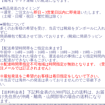
【備考】ヤマト運輸での配送になります。
●商品発送のタイミング
⇒通常、ご注文から
即日～3営業日以内に即発送
いたします。
（土曜・日曜・祝日・繁忙期は除く）
●梱包について
多くのお客様の希望を受け、当店では靴箱をダンボールに入れ
ずに
簡易梱包で配送させて頂いております。(靴箱に簡易ラッピン
グ)
【配送希望時間帯をご指定出来ます】
午前中・14時～16時・16時～18時・18時～20時・19時～21時
時間を指定された場合でも、運送会社の事情により指定時間内
に配達ができない事もございます。
※配達時間帯指定不可地域は時間指定が無効となります。（受
注メールでは訂正されません）
※最短発送をご希望のお客様は着日指定をしないで下さい。
※当店では海外への発送は承っておりませんのでご容赦下さ
い。
下記料金表の3,980円以上の送料は、お届
【送料料金表】
け先住所が沖縄・離島・山間部等の場合の送料になり
ます。