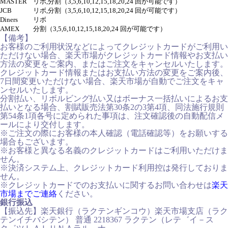
MASTER
リボ,分割（3,5,6,10,12,15,18,20,24 回が可能です）
JCB
リボ,分割（3,5,6,10,12,15,18,20,24 回が可能です）
Diners
リボ
AMEX
分割（3,5,6,10,12,15,18,20,24 回が可能です）
【備考】
お客様のご利用状況などによってクレジットカードがご利用い
ただけない場合、楽天市場がクレジットカード情報やお支払い
方法の変更をご案内、またはご注文をキャンセルいたします。
クレジットカード情報またはお支払い方法の変更をご案内後、
7日間変更いただけない場合、楽天市場が自動でご注文をキャ
ンセルいたします。
分割払い、リボルビング払い又はボーナス一括払いによるお支
払いとなる場合、割賦販売法第30条2の3第4項、同法施行規則
第54条1項各号に定められた事項は、注文確認後の自動配信メ
ールにより交付します。
※ご注文の際にお客様の本人確認（電話確認等）をお願いする
場合もございます。
※お客様と異なる名義のクレジットカードはご利用いただけま
せん。
※決済システム上、クレジットカード利用控は発行しておりま
せん。
※クレジットカードでのお支払いに関するお問い合わせは
楽天
市場までご連絡
ください。
銀行振込
【振込先】楽天銀行（ラクテンギンコウ）楽天市場支店（ラク
テンイチバシテン） 普通 2218367 ラクテン（レテ゛イ－ス