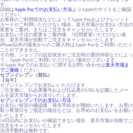
す。
詳細は
Apple Payでのお支払い方法
よりAppleのサイトをご確認
ください。
お客様のご利用状況などによってApple Payおよびクレジット
カードがご利用いただけない場合、楽天市場がお支払い方法の
変更をご案内、またはご注文をキャンセルいたします。
お支払い方法の変更をご案内後、7日間変更いただけない場
合、楽天市場が自動でご注文をキャンセルいたします。
iPhone以外の端末からのご購入時はApple Payをご利用いただく
ことができません。
その他、ショップの設定状況やご注文時の選択内容などによっ
て、Apple Payがご利用いただけない場合がございます。
※Apple Payでのお支払いに関するお問い合わせは
楽天市場ま
でご連絡
ください。
セブンイレブン（前払）
【備考】
セブンイレブンでお支払いいただけます。
ご注文後に、払込票番号および払込票のURLを記載したメー
ルを楽天市場からお送りいたします。
セブンイレブンでのお支払い方法
お支払い状況の確認後、発送手続きが開始いたします。お受け
取り希望日をご指定の場合などは、お早めのお支払いをお願い
いたします。
14日以内にお支払いが確認できない場合、楽天市場が自動でご
注文をキャンセルいたします。
決済手数料は無料です。