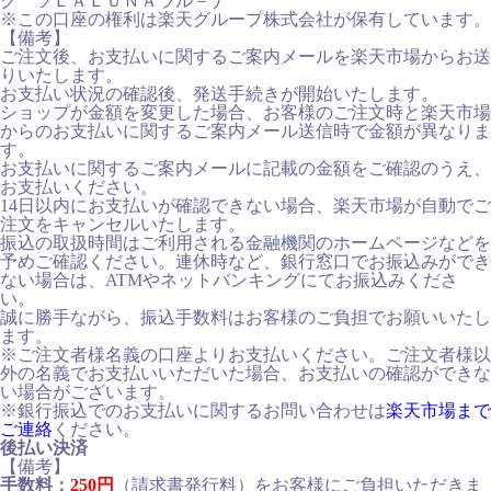
ク゛ツＬＡＬＵＮＡラル－ナ
※この口座の権利は楽天グループ株式会社が保有しています。
【備考】
ご注文後、お支払いに関するご案内メールを楽天市場からお送
りいたします。
お支払い状況の確認後、発送手続きが開始いたします。
ショップが金額を変更した場合、お客様のご注文時と楽天市場
からのお支払いに関するご案内メール送信時で金額が異なりま
す。
お支払いに関するご案内メールに記載の金額をご確認のうえ、
お支払いください。
14日以内にお支払いが確認できない場合、楽天市場が自動でご
注文をキャンセルいたします。
振込の取扱時間はご利用される金融機関のホームページなどを
予めご確認ください。連休時など、銀行窓口でお振込みができ
ない場合は、ATMやネットバンキングにてお振込みくださ
い。
誠に勝手ながら、振込手数料はお客様のご負担でお願いいたし
ます。
※ご注文者様名義の口座よりお支払いください。ご注文者様以
外の名義でお支払いいただいた場合、お支払いの確認ができな
い場合がございます。
※銀行振込でのお支払いに関するお問い合わせは
楽天市場まで
ご連絡
ください。
後払い決済
【備考】
手数料：
250円
（請求書発行料）をお客様にご負担いただきま