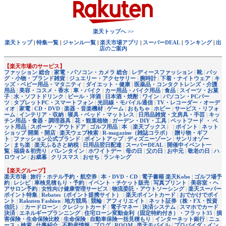
楽天トップへ >>
楽天トップ
|
特集一覧
|
ジャンル一覧
|
楽天市場アプリ
|
スーパーDEAL
|
ランキング
|
出
店のご案内
【楽天市場のサービス】
ファッション 総合
|
家電・パソコン・カメラ 総合
|
レディースファッション
|
靴
|
バッ
グ・小物・ブランド雑貨
|
ジュエリー・アクセサリー
|
腕時計
|
下着・ナイトウェア
|
キ
ッズ・ベビー用品・マタニティ
|
ダイエット・健康
|
医薬品・コンタクトレンズ・介護
用品
|
美容・コスメ・香水
|
車・バイク
|
カー用品・バイク用品
|
食品
|
スイーツ・お菓
子
|
水・ソフトドリンク
|
ビール・洋酒
|
日本酒・焼酎
|
ワイン
|
パソコン・PCパー
ツ
|
タブレットPC・スマートフォン
|
光回線・モバイル通信
|
TV・レコーダー・オーデ
ィオ
|
家電
|
CD・DVD
|
楽器・音楽機材
|
ゲーム
|
おもちゃ
|
ホビー
|
サービス・リフォ
ーム
|
インテリア・収納
|
寝具・ベッド・マットレス
|
日用品雑貨・文房具・手芸
|
キッ
チン用品・食器・調理器具
|
花・観葉植物
|
ガーデン・DIY・工具
|
ペットフード ・ ペ
ット用品
|
スポーツ・アウトドア
|
ゴルフ用品
|
本
（
楽天ブックス
） |
ポイント
|
ネット
ショップ 開業・開店
|
楽天ウェブ検索
|
R-magazine（雑誌コラボ）
|
贈り物・ギフ
ト
|
ファッション公式ブランド
|
ポイントアップ
|
ディズニーゾーン
|
サンリオゾー
ン
|
まち楽
|
楽天ふるさと納税
|
日用品翌日配達
|
スーパーDEAL
|
開催中イベント一
覧
|
福袋＆初売り
|
バレンタイン
|
ホワイトデー
|
母の日
|
父の日
|
お中元
|
敬老の日
|
ハ
ロウィン
|
お歳暮
|
クリスマス
|
おせち
|
ランキング
【楽天グループ】
楽天市場
|
旅行・ホテル予約・航空券
|
本・DVD・CD
|
電子書籍 楽天Kobo
|
ゴルフ場予
約
|
レシピ
|
車検見積もり・予約
|
イベント・チケット販売
|
写真プリント
|
美容室・ヘ
アサロン予約
|
女性向け健康管理サービス
|
物流委託・アウトソーシング
|
楽天スーパー
ポイント特集
|
Rebates（ポイント提携サイト）
|
楽天ポイントカード
|
おでかけでポイ
ント
|
Rakuten Fashion
|
地方競馬
|
競輪
|
アフィリエイト
|
ネット証券（株・FX・投資
信託）
|
カードローン
|
クレジットカード
|
電子マネー
|
決済システム
|
スマホでカード
決済
|
エネルギープランニング
|
住宅ローン変動金利（固定特約付き）・フラット35
|
損
害保険・生命保険比較
|
生命保険
|
自動車保険一括見積もり
|
インターネット銀行
|
ニュ
ース・検索
|
仕事紹介
|
不動産情報
|
ブログ
|
ROOM
|
楽天モバイル
|
プロバイダ・イン