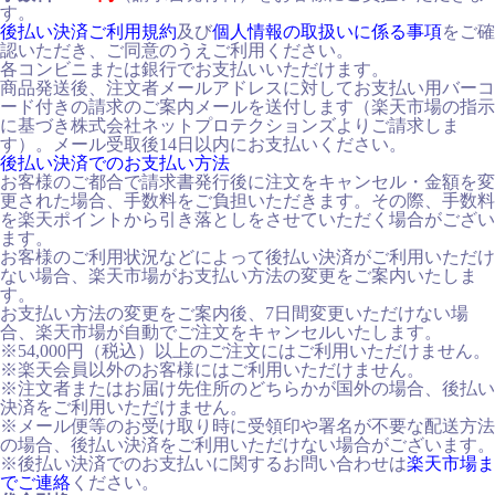
す。
後払い決済ご利用規約
及び
個人情報の取扱いに係る事項
をご確
認いただき、ご同意のうえご利用ください。
各コンビニまたは銀行でお支払いいただけます。
商品発送後、注文者メールアドレスに対してお支払い用バーコ
ード付きの請求のご案内メールを送付します（楽天市場の指示
に基づき株式会社ネットプロテクションズよりご請求しま
す）。メール受取後14日以内にお支払いください。
後払い決済でのお支払い方法
お客様のご都合で請求書発行後に注文をキャンセル・金額を変
更された場合、手数料をご負担いただきます。その際、手数料
を楽天ポイントから引き落としをさせていただく場合がござい
ます。
お客様のご利用状況などによって後払い決済がご利用いただけ
ない場合、楽天市場がお支払い方法の変更をご案内いたしま
す。
お支払い方法の変更をご案内後、7日間変更いただけない場
合、楽天市場が自動でご注文をキャンセルいたします。
※54,000円（税込）以上のご注文にはご利用いただけません。
※楽天会員以外のお客様にはご利用いただけません。
※注文者またはお届け先住所のどちらかが国外の場合、後払い
決済をご利用いただけません。
※メール便等のお受け取り時に受領印や署名が不要な配送方法
の場合、後払い決済をご利用いただけない場合がございます。
※後払い決済でのお支払いに関するお問い合わせは
楽天市場ま
でご連絡
ください。