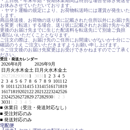
・土日祝・年末年始・長期休業期間は特別な場合を除き発送を
お休みさせていただいております。
・ヤマト運輸の規定により、お荷物転送時には運賃が発生いた
します。
商品発送後、お荷物の送り状に記載された住所以外にお届け先
を変更（転送）する場合、送り状に記載されたお届け先から変
更後のお届け先までに生じた配送料を転送先にて別途ご負担
(着払い)いただくこととなります。
ご注文の際は、お届け先のご住所にお間違いがないか十分にご
確認のうえ ご注文いただきますようお願い申し上げます。
※ご注文後のお届け先変更はお受けできかねますのでご了承く
ださい。
受注・発送カレンダー
2026年8月
2026年9月
日
月
火
水
木
金
土
日
月
火
水
木
金
土
26
27
28
29
30
31
1
30
31
1
2
3
4
5
2
3
4
5
6
7
8
6
7
8
9
10
11
12
9
10
11
12
13
14
15
13
14
15
16
17
18
19
16
17
18
19
20
21
22
20
21
22
23
24
25
26
23
24
25
26
27
28
29
27
28
29
30
1
2
3
30
31
1
2
3
4
5
■
休業日（受注・発送対応なし）
■
受注対応のみ
■
発送対応のみ
宅配便