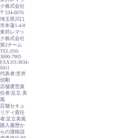
ク株式会社
〒334-0076
埼玉県川口
市本蓮1-4-8
東邦レマッ
ク株式会社
第2チーム
TEL:050-
3690-7905
FAX:03-3834-
0411
代表者:笠井
信剛
店舗運営責
任者:足立 美
風
店舗セキュ
リティ責任
者:足立美風
購入履歴か
らの適格請