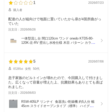
1
2026/07/23
購入者
配達の人が縦向けで地面に置いていたから扉が4箇所曲がっ
ていた
注文日：2026/06/26
一体型流し台 間口120cm ワンド onedo KTD5-80-
120K-左-RV 壁出し水栓仕様 木目 パターン カラー 
メーカー直送【東北エリア～関西エリアのみ配送
可】
5
2026/07/06
0528Sei
女性
50代
息子家族のビルトインが壊れたので、今回購入して付けまし
た。広くなって容量が増えた上、抗菌効果もありとても喜ば
れました。
注文日：2026/06/03
RSW-405LP リンナイ  食器洗い乾燥機 約5人分 幅
45cm スライドオープンタイプ（標準） ハイグレー
ド ステンレス ビルトイン 【Rinnai】