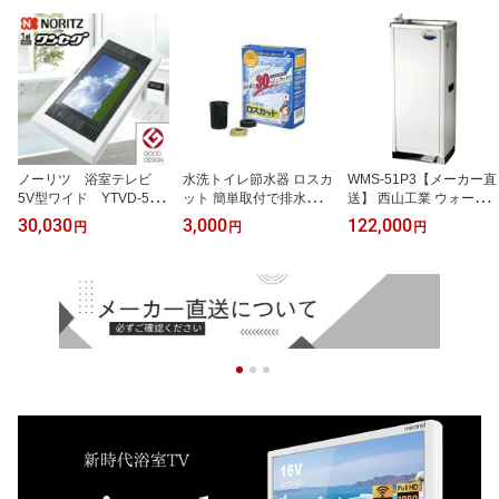
ノーリツ 浴室テレビ
水洗トイレ節水器 ロスカ
WMS-51P3【メーカー直
5V型ワイド YTVD-501
ット 簡単取付で排水量を
送】 西山工業 ウォータ
W ワンセグ液晶防水テ
30％以上カット!
ークーラー 水道直結式
30,030
3,000
122,000
円
円
円
レビ 地デジ ホワイ
床置き型 スタンダード
ト LEDバックライト
メーカー直送 代引不可