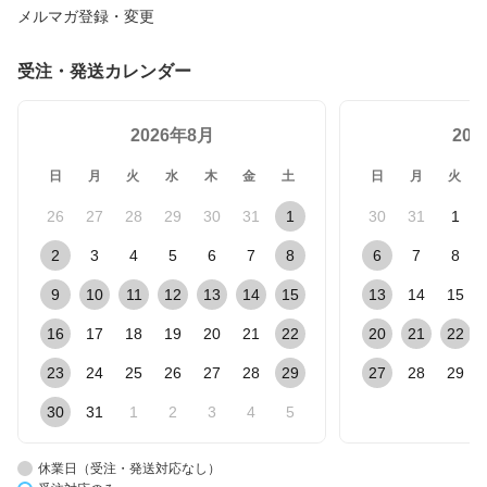
メルマガ登録・変更
受注・発送カレンダー
2026年8月
20
日
月
火
水
木
金
土
日
月
火
26
27
28
29
30
31
1
30
31
1
2
3
4
5
6
7
8
6
7
8
9
10
11
12
13
14
15
13
14
15
16
17
18
19
20
21
22
20
21
22
23
24
25
26
27
28
29
27
28
29
30
31
1
2
3
4
5
休業日（受注・発送対応なし）