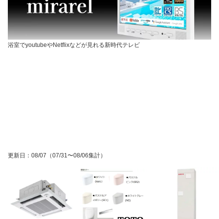
浴室でyoutubeやNetflixなどが見れる新時代テレビ
更新日
：
08/07
（07/31〜08/06集計）