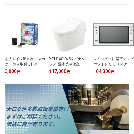
水洗トイレ節水器 ロスカ
XCH1601WSK パナソニ
ツインバード 浴室テレビ
ット 簡単取付で排水量を
ック. 温水洗浄便座一体
ホワイト リモコン アン
30％以上カット!
型便器 アラウーノS160
テナケーブル4m同梱 VB-
3,000
117,000
104,800
円
円
円
タイプ1K パナソニック.
BB161W
床排水 標準タイプ フラ
ットリモコン 受注生産
品