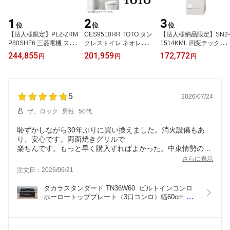
1
2
3
位
位
位
【法人様限定】PLZ-ZRM
CES9510HR TOTO タン
【法人様納品限定】SN2-
P80SHF6 三菱電機 スリ
クレストイレ ネオレスト
1514KML 四変テック製
ムZR 天井カセット4方向
RSタイプ RS1 床 排水芯
電気温水器 給湯専用 標
244,855
201,959
172,772
円
円
円
i-スクエア 3馬力 シング
200mm 給水 隠蔽 タンク
準圧力型 角型 マイコン
ル 単相200V ワイヤード
レス便器 メーカー直送
タイプ 150L 屋内型メー
業務用エアコン メーカー
カー直送
直送
5
2026/07/24
ザ、ロック
男性
50代
恥ずかしながら30年ぶりに買い換えました。消火設備もあ
り、安心です。両面焼きグリルで
楽ちんです。もっと早く購入すればよかった。中東情勢の悪
化で今後さらに値段が上がりそうなので今のうちに購入をお
さらに表示
注文日：2026/06/21
タカラスタンダード TN36W60  ビルトインコンロ 
ホーロートッププレート（3口コンロ）幅60cm 両
面焼きグリル