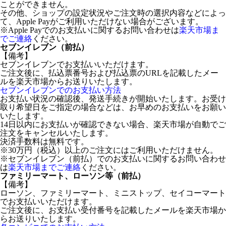
ことができません。
その他、ショップの設定状況やご注文時の選択内容などによっ
て、Apple Payがご利用いただけない場合がございます。
※Apple Payでのお支払いに関するお問い合わせは
楽天市場ま
でご連絡
ください。
セブンイレブン（前払）
【備考】
セブンイレブンでお支払いいただけます。
ご注文後に、払込票番号および払込票のURLを記載したメー
ルを楽天市場からお送りいたします。
セブンイレブンでのお支払い方法
お支払い状況の確認後、発送手続きが開始いたします。お受け
取り希望日をご指定の場合などは、お早めのお支払いをお願い
いたします。
14日以内にお支払いが確認できない場合、楽天市場が自動でご
注文をキャンセルいたします。
決済手数料は無料です。
※30万円（税込）以上のご注文にはご利用いただけません。
※セブンイレブン（前払）でのお支払いに関するお問い合わせ
は
楽天市場までご連絡
ください。
ファミリーマート、ローソン等（前払）
【備考】
ローソン、ファミリーマート、ミニストップ、セイコーマート
でお支払いいただけます。
ご注文後に、お支払い受付番号を記載したメールを楽天市場か
らお送りいたします。