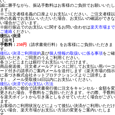
い。
誠に勝手ながら、振込手数料はお客様のご負担でお願いいたし
ます。
※ご注文者様名義の口座よりお支払いください。ご注文者様以
外の名義でお支払いいただいた場合、お支払いの確認ができな
い場合がございます。
※銀行振込でのお支払いに関するお問い合わせは
楽天市場まで
ご連絡
ください。
後払い決済
【備考】
手数料：
250円
（請求書発行料）をお客様にご負担いただきま
す。
後払い決済ご利用規約
及び
個人情報の取扱いに係る事項
をご確
認いただき、ご同意のうえご利用ください。
各コンビニまたは銀行でお支払いいただけます。
商品発送後、注文者メールアドレスに対してお支払い用バーコ
ード付きの請求のご案内メールを送付します（楽天市場の指示
に基づき株式会社ネットプロテクションズよりご請求しま
す）。メール受取後14日以内にお支払いください。
後払い決済でのお支払い方法
お客様のご都合で請求書発行後に注文をキャンセル・金額を変
更された場合、手数料をご負担いただきます。その際、手数料
を楽天ポイントから引き落としをさせていただく場合がござい
ます。
お客様のご利用状況などによって後払い決済がご利用いただけ
ない場合、楽天市場がお支払い方法の変更をご案内いたしま
す。