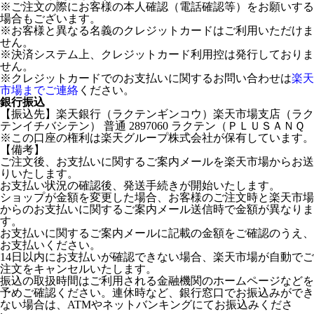
※ご注文の際にお客様の本人確認（電話確認等）をお願いする
場合もございます。
※お客様と異なる名義のクレジットカードはご利用いただけま
せん。
※決済システム上、クレジットカード利用控は発行しておりま
せん。
※クレジットカードでのお支払いに関するお問い合わせは
楽天
市場までご連絡
ください。
銀行振込
【振込先】楽天銀行（ラクテンギンコウ）楽天市場支店（ラク
テンイチバシテン） 普通 2897060 ラクテン（ＰＬＵＳＡＮＱ
※この口座の権利は楽天グループ株式会社が保有しています。
【備考】
ご注文後、お支払いに関するご案内メールを楽天市場からお送
りいたします。
お支払い状況の確認後、発送手続きが開始いたします。
ショップが金額を変更した場合、お客様のご注文時と楽天市場
からのお支払いに関するご案内メール送信時で金額が異なりま
す。
お支払いに関するご案内メールに記載の金額をご確認のうえ、
お支払いください。
14日以内にお支払いが確認できない場合、楽天市場が自動でご
注文をキャンセルいたします。
振込の取扱時間はご利用される金融機関のホームページなどを
予めご確認ください。連休時など、銀行窓口でお振込みができ
ない場合は、ATMやネットバンキングにてお振込みくださ