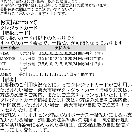
※お問い合わせには2営業日以内に返信します。
※時間外のお問い合わせに関しては翌営業日の受付となります。
長期休みの間はすぐにご返信ができないこと、

ご理解ご了承いただけますと幸いです。
お支払について
クレジットカード
【取扱カード】
取り扱いカードは以下のとおりです。
すべてのカード会社で、一括払いが可能となっております。
カード会社
支払方法
VISA
リボ,分割（3,5,6,10,12,15,18,20,24 回が可能です）
MASTER
リボ,分割（3,5,6,10,12,15,18,20,24 回が可能です）
JCB
リボ,分割（3,5,6,10,12,15,18,20,24 回が可能です）
Diners
リボ
AMEX
分割（3,5,6,10,12,15,18,20,24 回が可能です）
【備考】
お客様のご利用状況などによってクレジットカードがご利用い
ただけない場合、楽天市場がクレジットカード情報やお支払い
方法の変更をご案内、またはご注文をキャンセルいたします。
クレジットカード情報またはお支払い方法の変更をご案内後、
7日間変更いただけない場合、楽天市場が自動でご注文をキャ
ンセルいたします。
分割払い、リボルビング払い又はボーナス一括払いによるお支
払いとなる場合、割賦販売法第30条2の3第4項、同法施行規則
第54条1項各号に定められた事項は、注文確認後の自動配信メ
ールにより交付します。