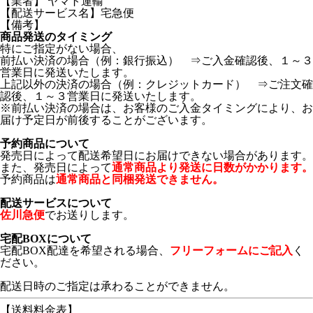
【業者】 ヤマト運輸
【配送サービス名】宅急便
【備考】
商品発送のタイミング
特にご指定がない場合、
前払い決済の場合（例：銀行振込） ⇒ご入金確認後、１～３
営業日に発送いたします。
上記以外の決済の場合（例：クレジットカード） ⇒ご注文確
認後、１～３営業日に発送いたします。
※前払い決済の場合は、お客様のご入金タイミングにより、お
届け予定日が前後することがございます。
予約商品について
発売日によって配送希望日にお届けできない場合があります。
また、発売日によって
通常商品より発送に日数がかかります。
予約商品は
通常商品と同梱発送できません。
配送サービスについて
佐川急便
でお送りします。
宅配BOXについて
宅配BOX配達を希望される場合、
フリーフォームにご記入
く
ださい。
配送日時のご指定は承わることができません。
【送料料金表】