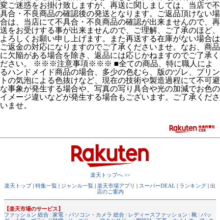
変ご迷惑をお掛け致しますが、再送に関しましては、当店で不
具合・不良商品の確認後の発送となります。ご返品頂けない場
合は、当店にて不具合・不良商品の確認が出来ませんので、再
送をお受けする事が出来ませんので、ご理解、ご了承のほど、
よろしくお願い申し上げます。また再送する在庫がない場合は
ご返金の対応になりますのでご了承くださいませ。なお、商品
に欠陥がある場合を除き、返品には応じかねますのでご了承く
ださい。 ※※※注意事項※※※ ■全ての商品、特に職人によ
るハンドメイド商品の場合、多少の色むら、版のヅレ、プリン
トの気泡による色抜けなど、現在の技術や製造過程にて不可避
な事象が発生する場合や、写真の写り具合や光の加減でお色の
イメージ違いなどが発生する場合もございます。ご了承くださ
いませ。
楽天トップへ >>
楽天トップ
|
特集一覧
|
ジャンル一覧
|
楽天市場アプリ
|
スーパーDEAL
|
ランキング
|
出
店のご案内
【楽天市場のサービス】
ファッション 総合
|
家電・パソコン・カメラ 総合
|
レディースファッション
|
靴
|
バッ