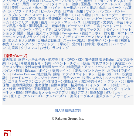
グ・小物・ブランド雑貨
|
ジュエリー・アクセサリー
|
腕時計
|
下着・ナイトウェア
|
キ
ッズ・ベビー用品・マタニティ
|
ダイエット・健康
|
医薬品・コンタクトレンズ・介護
用品
|
美容・コスメ・香水
|
車・バイク
|
カー用品・バイク用品
|
食品
|
スイーツ・お菓
子
|
水・ソフトドリンク
|
ビール・洋酒
|
日本酒・焼酎
|
ワイン
|
パソコン・PCパー
ツ
|
タブレットPC・スマートフォン
|
光回線・モバイル通信
|
TV・レコーダー・オーデ
ィオ
|
家電
|
CD・DVD
|
楽器・音楽機材
|
ゲーム
|
おもちゃ
|
ホビー
|
サービス・リフォ
ーム
|
インテリア・収納
|
寝具・ベッド・マットレス
|
日用品雑貨・文房具・手芸
|
キッ
チン用品・食器・調理器具
|
花・観葉植物
|
ガーデン・DIY・工具
|
ペットフード ・ ペ
ット用品
|
スポーツ・アウトドア
|
ゴルフ用品
|
本
（
楽天ブックス
） |
ポイント
|
ネット
ショップ 開業・開店
|
楽天ウェブ検索
|
R-magazine（雑誌コラボ）
|
贈り物・ギフト
|
フ
ァッション公式ブランド
|
ポイントアップ
|
ディズニーゾーン
|
サンリオゾーン
|
まち
楽
|
楽天ふるさと納税
|
日用品翌日配達
|
スーパーDEAL
|
開催中イベント一覧
|
福袋＆
初売り
|
バレンタイン
|
ホワイトデー
|
母の日
|
父の日
|
お中元
|
敬老の日
|
ハロウィ
ン
|
お歳暮
|
クリスマス
|
おせち
|
ランキング
【楽天グループ】
楽天市場
|
旅行・ホテル予約・航空券
|
本・DVD・CD
|
電子書籍 楽天Kobo
|
ゴルフ場予
約
|
レシピ
|
車検見積もり・予約
|
イベント・チケット販売
|
写真プリント
|
美容室・ヘ
アサロン予約
|
女性向け健康管理サービス
|
物流委託・アウトソーシング
|
楽天スーパー
ポイント特集
|
Rebates（ポイント提携サイト）
|
楽天ポイントカード
|
おでかけでポイ
ント
|
Rakuten Fashion
|
地方競馬
|
競輪
|
アフィリエイト
|
ネット証券（株・FX・投資信
託）
|
カードローン
|
クレジットカード
|
電子マネー
|
決済システム
|
スマホでカード決
済
|
エネルギープランニング
|
住宅ローン変動金利（固定特約付き）・フラット35
|
損害
保険・生命保険比較
|
生命保険
|
自動車保険一括見積もり
|
インターネット銀行
|
ニュー
ス・検索
|
仕事紹介
|
不動産情報
|
ブログ
|
ROOM
|
楽天モバイル
|
プロバイダ・インタ
ーネット接続
|
無料通話＆メッセージアプリ
|
電話アプリ
|
動画配信
|
占い
|
toto・
BIG
|
宝くじ（ナンバーズ4・ナンバーズ3）
|
楽天イーグルス
|
楽天グループ サービス一
覧
個人情報保護方針
© Rakuten Group, Inc.