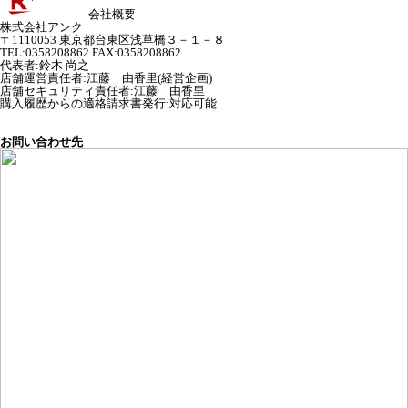
会社概要
株式会社アンク
〒1110053 東京都台東区浅草橋３－１－８
TEL:0358208862 FAX:0358208862
代表者
:
鈴木 尚之
店舗運営責任者
:
江藤 由香里(経営企画)
店舗セキュリティ責任者
:
江藤 由香里
購入履歴からの適格請求書発行:対応可能
お問い合わせ先