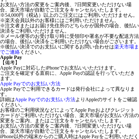
お支払い方法の変更をご案内後、7日間変更いただけない場
合、楽天市場が自動でご注文をキャンセルいたします。
※54,000円（税込）以上のご注文にはご利用いただけません。
※楽天会員以外のお客様にはご利用いただけません。
※注文者またはお届け先住所のどちらかが国外の場合、後払い
決済をご利用いただけません。
※メール便等のお受け取り時に受領印や署名が不要な配送方法
の場合、後払い決済をご利用いただけない場合がございます。
※後払い決済でのお支払いに関するお問い合わせは
楽天市場ま
でご連絡
ください。
Apple Pay
【備考】
Apple Payに対応したiPhoneでお支払いいただけます。
ご注文を確定する直前に、Apple Payの認証を行っていただき
ます。
Apple Payでのお支払い方法
Apple Payでご利用できるカードは発行会社によって異なりま
す。
詳細は
Apple Payでのお支払い方法
よりAppleのサイトをご確認
ください。
お客様のご利用状況などによってApple Payおよびクレジット
カードがご利用いただけない場合、楽天市場がお支払い方法の
変更をご案内、またはご注文をキャンセルいたします。
お支払い方法の変更をご案内後、7日間変更いただけない場
合、楽天市場が自動でご注文をキャンセルいたします。
iPhone以外の端末からのご購入時はApple Payをご利用いただく