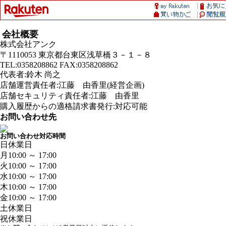
会社概要
株式会社アンク
〒1110053 東京都台東区浅草橋３－１－８
TEL:0358208862 FAX:0358208862
代表者:鈴木 尚之
店舗運営責任者:江藤 由香里(経営企画)
店舗セキュリティ責任者:江藤 由香里
購入履歴からの適格請求書発行:対応可能
お問い合わせ先
お問い合わせ対応時間
日
休業日
月
10:00 ～ 17:00
火
10:00 ～ 17:00
水
10:00 ～ 17:00
木
10:00 ～ 17:00
金
10:00 ～ 17:00
土
休業日
祝
休業日