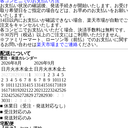
各コンビニでのお支払い方法
お支払い状況の確認後、発送手続きが開始いたします。お受け
取り希望日をご指定の場合などは、お早めのお支払いをお願い
いたします。
14日以内にお支払いが確認できない場合、楽天市場が自動でご
注文をキャンセルいたします。
各コンビニでお支払いいただく場合、決済手数料は無料です。
※30万円（税込）以上のご注文にはご利用いただけません。
※ファミリーマート、ローソン等（前払）でのお支払いに関す
るお問い合わせは
楽天市場までご連絡
ください。
配送について
受注・発送カレンダー
2026年8月
2026年9月
日
月
火
水
木
金
土
日
月
火
水
木
金
土
26
27
28
29
30
31
1
30
31
1
2
3
4
5
2
3
4
5
6
7
8
6
7
8
9
10
11
12
9
10
11
12
13
14
15
13
14
15
16
17
18
19
16
17
18
19
20
21
22
20
21
22
23
24
25
26
23
24
25
26
27
28
29
27
28
29
30
1
2
3
30
31
1
2
3
4
5
■
休業日（受注・発送対応なし）
■
受注対応のみ
■
発送対応のみ
宅配便