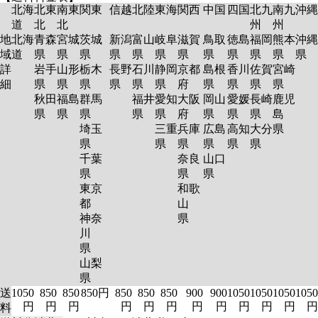
北海
北東
南東
関東
信越
北陸
東海
関西
中国
四国
北九
南九
沖縄
道
北
北
州
州
地
北海
青森
宮城
茨城
新潟
富山
岐阜
滋賀
鳥取
徳島
福岡
熊本
沖縄
域
道
県
県
県
県
県
県
県
県
県
県
県
県
詳
岩手
山形
栃木
長野
石川
静岡
京都
島根
香川
佐賀
宮崎
細
県
県
県
県
県
県
府
県
県
県
県
秋田
福島
群馬
福井
愛知
大阪
岡山
愛媛
長崎
鹿児
県
県
県
県
県
府
県
県
県
島
埼玉
三重
兵庫
広島
高知
大分
県
県
県
県
県
県
県
千葉
奈良
山口
県
県
県
東京
和歌
都
山
神奈
県
川
県
山梨
県
送
1050
850
850
850円
850
850
850
900
900
1050
1050
1050
1050
円
円
円
円
円
円
円
円
円
円
円
円
料