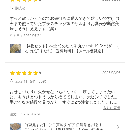
購入者
ずっと欲しかったのでお値打ちに購入できて嬉しいです(^ ^)
今まで使っていたプラスチック製のザルよりお蕎麦が断然美
味しそうに見えます（笑）
注文日：2026/07/24
【4枚セット】神堂 竹のたより 丸ソバす 19.5cm(ざ
るそば用すだれ)【送料無料】【メール便発送】
5
2026/08/06
akka444
女性
50代
おせちづくりに欠かせないものなのに、壊してしまったの
と、もうひとつもうっかり捨ててしまい、大ピンチでした。
手ごろなお値段で見つかり、すぐに2つ注文しました。しっ
かりしたお品物が届き、満足です。
さらに表示
注文日：2026/07/26
竹製鬼すだれ ひご貫通タイプ 伊達巻き用巻す 
27cm 竹のたより【送料無料】【メール便発送】