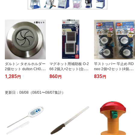
ダルトン タオルホルダー
マグネット用補助板 O-2
竿ストッパー 竿止め RD
2個セット dulton CH04-
66 2個入×2セット(合計4
neo 2個×2セット(4個入)
H117/116 タオル掛け
個) レック【送料無料】
ダイヤコーポレーション
1,285
860
835
円
円
円
【送料無料】【メール便
【メール便発送】磁石で
057456【送料無料】
発送】
つく マグネット補助板
【メール便発送】
更新日
：
08/08
（08/01〜08/07集計）