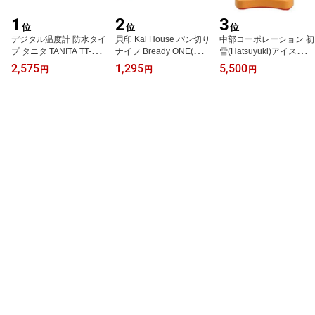
1
2
3
位
位
位
デジタル温度計 防水タイ
貝印 Kai House パン切り
中部コーポレーション 初
プ タニタ TANITA TT-508
ナイフ Bready ONE(ブレ
雪(Hatsuyuki)アイスロボ
N-WH ホワイト 【送料無
ッディ ワン)AB-5524
3 電動カキ氷器(かき氷
2,575
1,295
5,500
円
円
円
料】【メール便発送】
【送料無料】【メール便
器・かき氷機) EC-80E
発送】
初雪