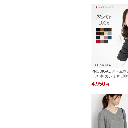
PRODIGAL アーム
ース 冬 カシミヤ 10
ーサイズ 秋冬 アーム
4,950
円
ロング 暖かい 五泉ニ
0%アームウォーマー