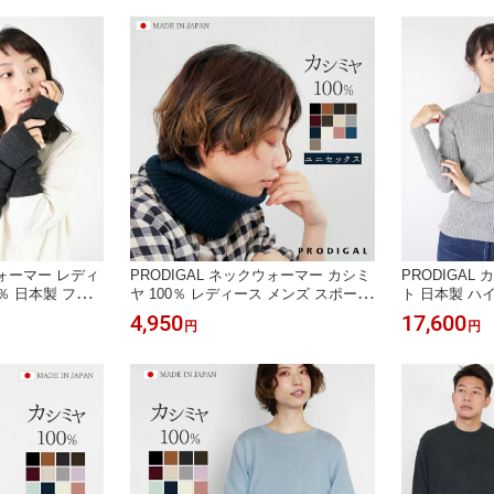
ウォーマー レディ
PRODIGAL ネックウォーマー カシミ
PRODIGAL
0％ 日本製 フリ
ヤ 100％ レディース メンズ スポーツ
ト 日本製 ハ
カバー カシミア
日本製 スヌード カシミア 冬 秋冬 無
ィース M L 
4,950
17,600
円
円
ット カシミヤ10
地 防寒 ニット 五泉ニット カシミヤ1
プル 長袖 秋
00％ネックウォーマー
ヤ100％リブ