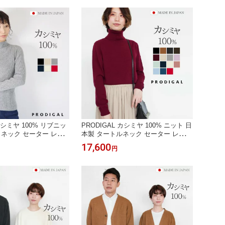
 カシミヤ 100% リブニッ
PRODIGAL カシミヤ 100% ニット 日
イネック セーター レデ
本製 タートルネック セーター レディ
カシミア 薄手 無地 シン
ース S M L LL カシミア タートル 薄
17,600
円
冬 冬 五泉ニット カシミ
手 無地 シンプル 長袖 秋冬 冬 五泉ニ
ハイネックセーター
ット カシミヤ100％タートルネックセ
ーター