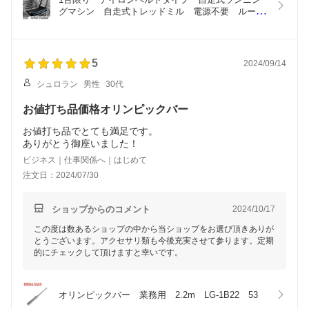
グマシン　自走式トレッドミル　電源不要　ルーム
ランナー 　負荷付き　業務用ランニングマシン　
業務用トレッドミル　リハビリ用　ホームジム　本
格的マシン　AD-T0111
5
2024/09/14
シュロラン
男性
30代
お値打ち品価格オリンピックバー
お値打ち品でとても満足です。
ありがとう御座いました！
ビジネス｜仕事関係へ｜はじめて
注文日：2024/07/30
ショップからのコメント
2024/10/17
この度は数あるショップの中から当ショップをお選び頂きありが
とうございます。アクセサリ類も今後充実させて参ります。定期
的にチェックして頂けますと幸いです。
オリンピックバー　業務用　2.2m　LG-1B22　53