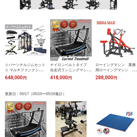
☆パーソナルジムセット
ナイロンベルトタイプ
ローイングマシン 業務
☆ マルチファンクショナ
自走式ランニングマシ
用ローイングマシン 背
ルスミスマシン ファン
ン 自走式トレッドミ
中 胸 上半身 高負
648,000
418,000
288,000
円
円
円
クショントレーナー ス
ル 電源不要 ルームラ
荷 高強度 アーム独立
ミストレーニング ケー
ンナー 負荷付き 業務
型 プレートロード 本
ブルマシン スクワッ
用ランニングマシン 業
格的トレーニングマシ
更新日
：
05/17
（05/10〜05/16集計）
ト マルチマシン ウェ
務用トレッドミル リハ
ン AD-FL27 370
イト80kg×3 業務用 D
ビリ用 ホームジム 本
Z031B 2075
格的マシン AD-T0111