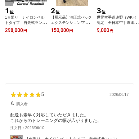
1
2
3
位
位
位
1台限り ナイロンベル
【展示品】油圧式バック
世界空手道連盟（WKF）
トタイプ 自走式ランニ
エクステンション/アブド
認定 全日本空手道連盟
ングマシン 自走式トレ
ミナル 業務用バックエ
（JKF）認定 空手競技
298,000
150,000
9,000
円
円
円
ッドミル 電源不要 ル
クステンション/アブドミ
用マット 赤または青
ームランナー 負荷付
ナル 背筋 腹筋 2ウ
厚さ20mm 空手 WKF/
き 業務用ランニングマ
ェイ 本格的トレーニン
JKF認定 FSK20-R
シン 業務用トレッドミ
グマシン MN-H9
ル リハビリ用 ホーム
ジム 本格的マシン A
D-T0111
5
2026/06/17
購入者
配送も素早く対応していただきました。
これからのトレーニングの幅が広がりました。
注文日：2026/06/10
1台限り　ナイロンベルトタイプ　自走式ランニン