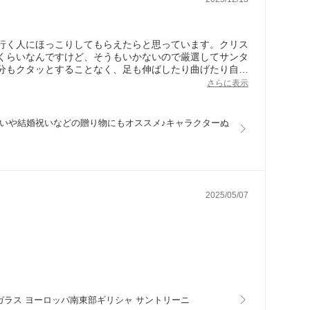
行く人にほっこりしてもらえたらと思っています。クリス
くらいなんですけど、そうもいかないので厳選してサンタ
分もクタッとすることなく、足も伸ばしたり曲げたり自在
かなぁ。。。
さらに表示
祝いや結婚祝いなどの贈り物にもオススメ♪キャラクターぬ
2025/05/07
並ガラス ヨーロッパ南東部ギリシャ サントリーニ