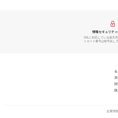
情報セキュリティ
SSLに対応している楽天
トカード番号は暗号化し
会
買
閲
購
企業情