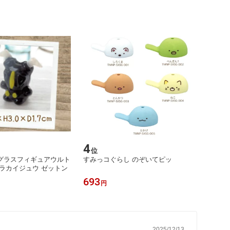
4
位
グラスフィギュアウルト
すみっコぐらし のぞいてピッ
ラカイジュウ ゼットン
693
円
2025/12/13