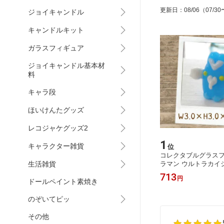
更新日
：
08/06
（07/30
ジョイキャンドル
キャンドルキット
ガラスフィギュア
ジョイキャンドル基本材
料
キャラ段
ほいけんたグッズ
レコジャケグッズ2
1
キャラクター雑貨
位
コレクタブルグラス
生活雑貨
ラマン ウルトラカイ
星人
713
円
ドールペイント素焼き
のぞいてピッ
その他