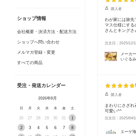
購入者
ショップ情報
わが家には旅先
マス仕様にする
さんとキングさ
会社概要・決済方法・配送方法
にできてしっか
ショップへ問い合わせ
注文日：2025/12/1
メルマガ登録・変更
メーカー
いぐる
すべての商品
受注・発送カレンダー
購入者
2026年8月
まわりにさざれ
日
月
火
水
木
金
土
可愛い^^
26
27
28
29
30
31
1
注文日：2025/04/1
2
3
4
5
6
7
8
エーゲ海