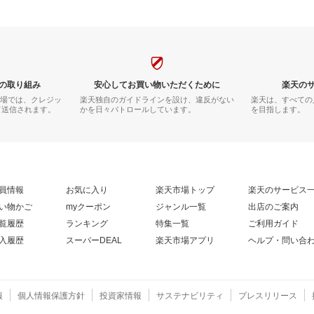
の取り組み
安心してお買い物いただくために
楽天の
市場では、クレジッ
楽天独自のガイドラインを設け、違反がない
楽天は、すべての
て送信されます。
かを日々パトロールしています。
を目指します。
員情報
お気に入り
楽天市場トップ
楽天のサービス
い物かご
myクーポン
ジャンル一覧
出店のご案内
覧履歴
ランキング
特集一覧
ご利用ガイド
入履歴
スーパーDEAL
楽天市場アプリ
ヘルプ・問い合
報
個人情報保護方針
投資家情報
サステナビリティ
プレスリリース