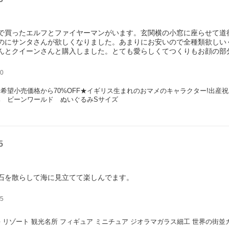
で買ったエルフとファイヤーマンがいます。玄関横の小窓に座らせて道
のにサンタさんが欲しくなりました。あまりにお安いので全種類欲しい
んとクイーンさんと購入しました。とても愛らしくてつくりもお顔の部
りしています。今度はバレンタインの時期にキング＆クイーンを飾ろう
0
希望小売価格から70%OFF★イギリス生まれのおマメのキャラクター!出産
み　ビーンワールド　ぬいぐるみSサイズ
5
石を散らして海に見立てて楽しんでます。
5
 リゾート 観光名所 フィギュア ミニチュア ジオラマガラス細工 世界の街