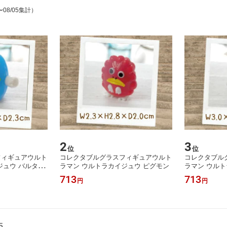
〜08/05集計）
2
3
位
位
フィギュアウルト
コレクタブルグラスフィギュアウルト
コレクタブル
ジュウ バルタン
ラマン ウルトラカイジュウ ピグモン
ラマン ウルト
713
713
円
円
5