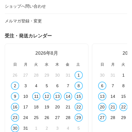
ショップへ問い合わせ
メルマガ登録・変更
受注・発送カレンダー
2026年8月
20
日
月
火
水
木
金
土
日
月
火
26
27
28
29
30
31
1
30
31
1
2
3
4
5
6
7
8
6
7
8
9
10
11
12
13
14
15
13
14
15
16
17
18
19
20
21
22
20
21
22
23
24
25
26
27
28
29
27
28
29
30
31
1
2
3
4
5