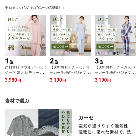
更新日
：
08/07
（07/31〜08/06集計）
1
2
3
位
位
位
送料無料 ダブルガーゼパ
【送料無料】さらっとサ
【送料無料】さらさら サ
ジャマ 婦人 レディース
ッカー生地のパジャマ レ
ッカー生地のパジャマ レ
綿100% コットン 半袖
ディース 綿100% コット
ディース 綿100% コット
3,980
3,190
3,190
円
円
円
前開き 夏 ガーゼ 母の日
ン 吸汗速乾 半袖 前開き
ン 吸汗速乾 長袖 前開き
敬老の日 ギフト ナイト
春 夏 サッカー 涼感 母の
春 夏 サッカー 涼感 母の
ウェア ルームウェア 無
日 敬老の日 ギフト 入院
日 敬老の日 ギフト 入院
地 ストライプ 可愛い お
ルームウェア 可愛い シ
ルームウェア 可愛い シ
素材で選ぶ
しゃれ 入院 伸縮 新生活
ンプル チェック 無地 お
ンプル チェック 無地 お
ルームサプリ M L LLサイ
しゃれ 入院 新生活 M L L
しゃれ 入院 新生活 M L L
ズ ペアパジャマ ストレ
Lサイズ 涼しいパジャマ
Lサイズ 涼しいパジャマ
ッチ パジャマ シンプル
贈り物
贈り物