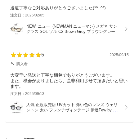
迅速丁寧なご対応ありがとうございました(*^_^*)
注文日：2026/02/05
NEW. ニュー  (NEWMAN ニューマン) メガネ サン
グラス SOL ソル C2 Brown Grey ブラウングレー
5
2025/09/15
購入者
大変早い発送と丁寧な梱包でありがとうございます。
また、機会がありましたら、是非利用させて頂きたいと思い
ます。
注文日：2025/09/13
人気 正規販売店 UVカット 薄い色のレンズ ウェリ
ントン 太い フレンチヴィンテージ 伊達Few by 
NEW. フューバイニュー (NEWMAN ニューマン）
メガネ 眼鏡 サングラス F6/46 C1 Black ブラック