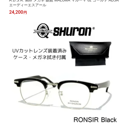
A.D.S.R. adsr メガネ 眼鏡 MALUMA マルーマ 02 ゴールド ADSR
エーディーエスアール
24,200
円