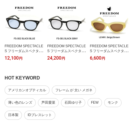
FREEDOM SPECTACLE
FREEDOM SPECTACLE
FREEDOM SPECTACLE
S フリーダムスペクタク
S フリーダムスペクタク
S フリーダムスペクタク
ルス サングラス メガネ
ルス サングラス メガネ
ルス サングラス メガネ
12,100
24,200
6,600
円
円
円
眼鏡 FS-002 BLACK ブ
眼鏡 FS-001 BLACK ブ
眼鏡 LENNY レニー BEI
ラック ブルーレンズ
ラック ライトグレーレン
GE BROWN ベージュ ブ
ズ
ラウンレンズ
HOT KEYWORD
アメリカンオプティカル
フレーム が 太い メガネ
薄い色のレンズ
芦田愛菜
石田ゆり子
FEW
モンク
日本製
IDブレスレット