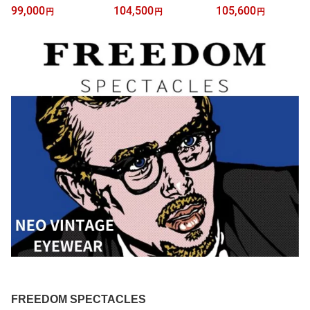
07 52 Black ブラック
ス UE0921A 001 48 Blac
ス UE0421A 001 51 Blac
99,000
104,500
105,600
円
円
円
k GRAY LENS
k GRAY LENS
FREEDOM SPECTACLES