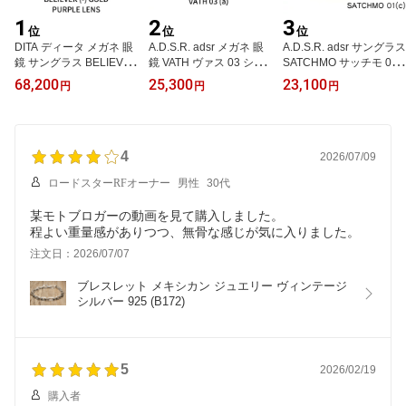
1
2
3
位
位
位
DITA ディータ メガネ 眼
A.D.S.R. adsr メガネ 眼
A.D.S.R. adsr サングラス
鏡 サングラス BELIEVE
鏡 VATH ヴァス 03 シル
SATCHMO サッチモ 01
R (-) ビリーバー DTX506
バー ADSR エーディーエ
(c) (Shiny Black Silver/Li
68,200
25,300
23,100
円
円
円
-52-01 GOLD パープルレ
スアール
ght Gray Lens) ADSR エ
ンズ UVカットレンズ
ーディーエスアール
4
2026/07/09
ロードスターRFオーナー
男性
30代
某モトブロガーの動画を見て購入しました。
程よい重量感がありつつ、無骨な感じが気に入りました。
注文日：2026/07/07
ブレスレット メキシカン ジュエリー ヴィンテージ 
シルバー 925 (B172)
5
2026/02/19
購入者