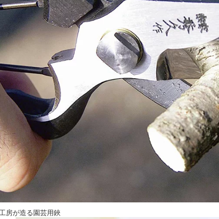
工房が造る園芸用鋏