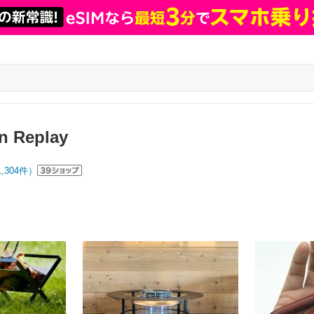
n Replay
1,304
件）