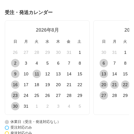
受注・発送カレンダー
2026年8月
20
日
月
火
水
木
金
土
日
月
火
26
27
28
29
30
31
1
30
31
1
2
3
4
5
6
7
8
6
7
8
9
10
11
12
13
14
15
13
14
15
16
17
18
19
20
21
22
20
21
22
23
24
25
26
27
28
29
27
28
29
30
31
1
2
3
4
5
休業日（受注・発送対応なし）
受注対応のみ
発送対応のみ