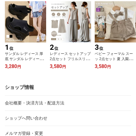
ル カワイイ カジュアル
自然 便利 おしゃれ 即納
ト 厚底 ベルト お揃い 女
歩きやすい アウトドア
の子 男の子 ジュニア こ
ども 子ども 海 プール 快
適 外出 休日 旅行
1
2
3
位
位
位
サンダル レディース 厚
レディース セットアップ
ベビー フォーマル スー
底 サンダル レディース
2点セット フリルスリー
ッ 2点セット 夏 入園式
厚底 レディース コンフ
ブ トップス ワイドパン
卒園式 男の子 スーツ 半
3,280
3,580
3,580
円
円
円
ォート サンダル 厚底 サ
ツ 上下セット バックリ
袖 キッズ ロンパース キ
ンダル スポーツサンダル
ボン ノースリーブ ロン
ッズ スーツ 上下セット
おしゃれ レディースサン
グパンツ ゆったり 体型
子供服 男の子 入学式 ス
ダル 厚底 軽量 カジュア
カバー 着痩せ 大人可愛
ーツ 半袖 シャツ ショー
ショップ情報
ル カワイイ カジュアル
い きれいめ カジュアル
トパンツ 男児 小学生 春
歩きやすい アウトドア
夏 S M L ゆったり
お受験 男の子 こども 男
児 小学生 七五三 七五三
会社概要・決済方法・配送方法
結婚式 発表会 卒業式
ショップへ問い合わせ
メルマガ登録・変更