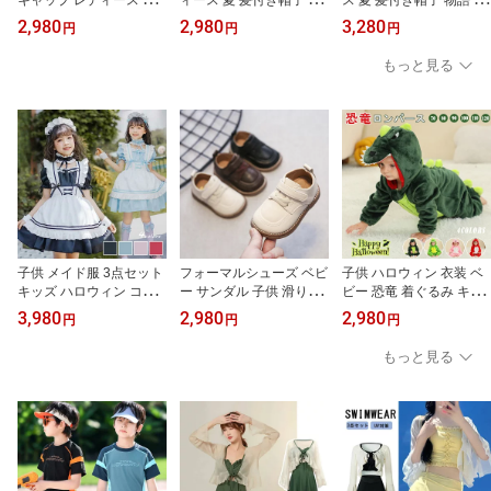
キャップ レディース 秋
ィース 夏 髪付き帽子 物
ス 夏 髪付き帽子 物語 旅
冬 帽子一体型 カール ウ
語 旅行 紫外線対策 自然
行 小顔効果 春 秋 自然 レ
2,980
2,980
3,280
円
円
円
ェーブ 暖かい おしゃれ
日焼け防止 帽子付きウィ
ディース 帽子ウィッグ
自然 便利 簡単 かつら 帽
ッグ ウィッグ カール か
帽子付きウィッグ ウィッ
もっと見る
子ウィッグ
つら お出かけ 日除け帽
グ カール かつら 帽子一
子 ウェーブ お散歩 簡単
体型 ウィッグ付きキャッ
自然 便利 おしゃれ 即納
プ ウェーブ 暖かい 簡単
自然 便利 おしゃれ
子供 メイド服 3点セット
フォーマルシューズ ベビ
子供 ハロウィン 衣装 ベ
キッズ ハロウィン コス
ー サンダル 子供 滑り止
ビー 恐竜 着ぐるみ キッ
プレ 仮装 メイド服 ゴス
め 可愛い 軽量 赤ちゃん
ズ パジャマ 子供 怪獣 ロ
3,980
2,980
2,980
円
円
円
ロリ ロリータ ワンピー
パーティー ガールズ 女
ンパース カバーオール
ス メイド セット 子供 本
の子 男の子靴 ジュニア
子ども 赤ちゃん コスチ
もっと見る
格 ロリータ ワンピース
キッズ つま先保護 入学
ューム キッズ コス 仮装
子供用 アイドル キャラ
式 発表会 結婚式 通園 入
コスプレ かわいい ハロ
クター アニメ 衣装 コス
園式 卒園式 マジックテ
ウィン 仮装 恐竜 コスチ
チューム
ープ
ューム 女の子 男の子 恐
竜 仮装 個性 コスチュー
ム パーティ ギフト