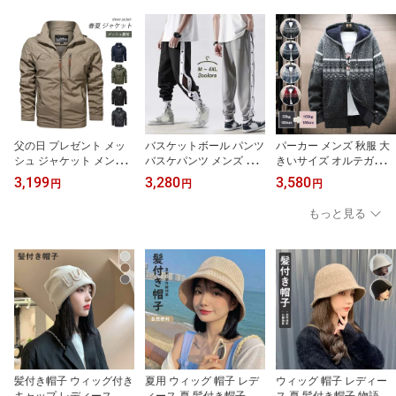
ダル 厚底 軽量 カジュア
たんこ フラット 滑り止
cm厚底 身長アップ スリ
ル カワイイ カジュアル
め ボヘミアン アジアン
ッポン 履きやすい 耐摩
歩きやすい アウトドア
水遊び 旅行 おしゃれ
耗 シューズ スリッポン
シューズ 女性
父の日 プレゼント メッ
バスケットボール パンツ
パーカー メンズ 秋服 大
シュ ジャケット メンズ
バスケパンツ メンズ パ
きいサイズ オルテガ柄
薄手 男性用 夏 軽量 シン
ンツ ジュニア キッズ 男
メンズ ニット パーカー
3,199
3,280
3,580
円
円
円
プル ジャケット バイク
の子 ロングパンツ スナ
あったか フード付き ジ
ジャケット 大きいサイズ
ップボタン ジャージ ゆ
ップアップ セーター カ
もっと見る
ブルゾン フォーマル シ
ったり 大きいサイズ 無
ーディガン 秋 冬 スウェ
ョートコート 通勤 仕事
地 M〜4XL 155〜190cm
ット 裹起毛 トップス 長
出張 ゆったり 無地 人気
袖 アウター ジップアッ
旦那さん お出かけ 釣り
プ 大人 おしゃれ ギフト
アウトドア スポーツ 登
山 キャンプ ギフト
髪付き帽子 ウィッグ付き
夏用 ウィッグ 帽子 レデ
ウィッグ 帽子 レディー