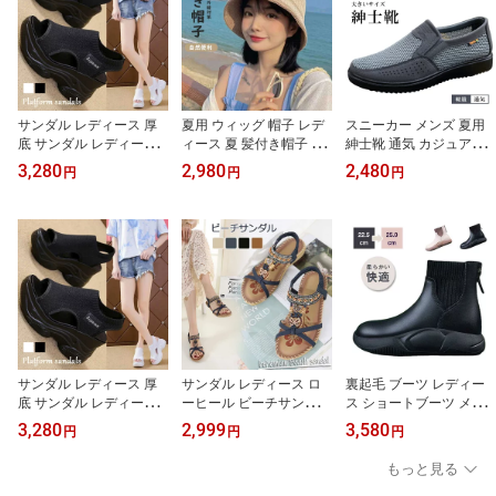
サンダル レディース 厚
夏用 ウィッグ 帽子 レデ
スニーカー メンズ 夏用
底 サンダル レディース
ィース 夏 髪付き帽子 物
紳士靴 通気 カジュアル
厚底 レディース コンフ
語 旅行 紫外線対策 自然
シューズ メンズシューズ
3,280
2,980
2,480
円
円
円
ォート サンダル 厚底 サ
日焼け防止 帽子付きウィ
歩きやすい 男性用 疲れ
ンダル スポーツサンダル
ッグ ウィッグ カール か
ない 滑り止め 快適 大き
おしゃれ レディースサン
つら お出かけ 日除け帽
いサイズ お洒落 幅広 軽
ダル 厚底 軽量 カジュア
子 ウェーブ お散歩 簡単
量 カッコイイ 海 プール
ル カワイイ カジュアル
自然 便利 おしゃれ 即納
快適 柔らかい 外出 休日
歩きやすい アウトドア
通学 旅行 ビーチ
サンダル レディース 厚
サンダル レディース ロ
裏起毛 ブーツ レディー
底 サンダル レディース
ーヒール ビーチサンダル
ス ショートブーツ メン
厚底 レディース コンフ
カジュアルサンダル レデ
ズ 厚底パンプス 冬用 外
3,280
2,999
3,580
円
円
円
ォート サンダル 厚底 サ
ィース ジュニア 編み込
反母趾 レディースシュー
ンダル スポーツサンダル
み ビジュー サンダル エ
ズ 裏起毛 厚底すりっぽ
もっと見る
おしゃれ レディースサン
スニック 歩きやすい ぺ
ん レディース シューズ 4