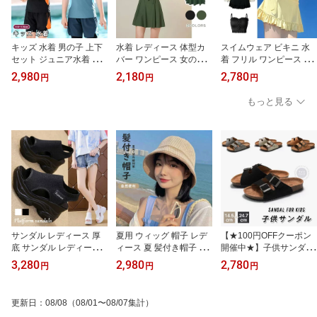
キッズ 水着 男の子 上下
水着 レディース 体型カ
スイムウェア ビキニ 水
セット ジュニア水着 キ
バー ワンピース 女の子
着 フリル ワンピース レ
ッズ みずぎ 水着 半袖 U
ビスチェビキニ フリル
ディース ラッシュガード
2,980
2,180
2,780
円
円
円
Vカット ボーイズ ジュニ
タンキニ セパレート 伸
ビーチウェア オフショル
ア 水着 小学生 中学生 高
縮性 可愛い 体型カバー
ダー 黒 スイミング セパ
もっと見る
校生 スクール 水着 海 プ
水着 パッド一体型 ノン
レート 体型カバー スカ
ール 温泉 スイムウェア 1
ワイヤー ビキニ ショー
ート セクシー 温泉 旅行
10 120 130 140 150 160
トパンツ 上下セット お
フェミニン おしゃれ ビ
170
しゃれ ガールズ 高校生
ーチ プール 水着 海水浴
大学生 大人 ビーチ 海水
屋外温泉 海 プール スイ
浴 温泉水着 旅行
ミング ビー 韓国
サンダル レディース 厚
夏用 ウィッグ 帽子 レデ
【★100円OFFクーポン
底 サンダル レディース
ィース 夏 髪付き帽子 物
開催中★】子供サンダル
厚底 レディース コンフ
語 旅行 紫外線対策 自然
キッズ 厚底サンダル 夏
3,280
2,980
2,780
円
円
円
ォート サンダル 厚底 サ
日焼け防止 帽子付きウィ
用 カジュアル シューズ
ンダル スポーツサンダル
ッグ ウィッグ カール か
子供 靴 歩きやすい 無地
おしゃれ レディースサン
つら お出かけ 日除け帽
滑り止め 快適 お洒落 幅
更新日
：
08/08
（08/01〜08/07集計）
ダル 厚底 軽量 カジュア
子 ウェーブ お散歩 簡単
広 軽量 スリッパ フラッ