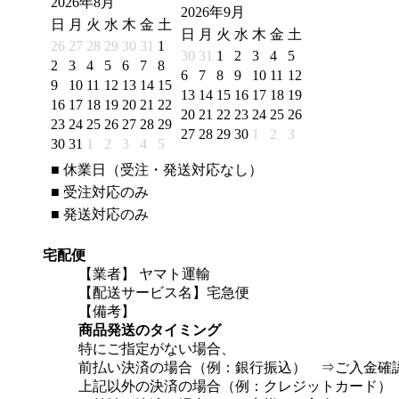
2026年8月
2026年9月
日
月
火
水
木
金
土
日
月
火
水
木
金
土
26
27
28
29
30
31
1
30
31
1
2
3
4
5
2
3
4
5
6
7
8
6
7
8
9
10
11
12
9
10
11
12
13
14
15
13
14
15
16
17
18
19
16
17
18
19
20
21
22
20
21
22
23
24
25
26
23
24
25
26
27
28
29
27
28
29
30
1
2
3
30
31
1
2
3
4
5
■
休業日（受注・発送対応なし）
■
受注対応のみ
■
発送対応のみ
宅配便
【業者】 ヤマト運輸
【配送サービス名】宅急便
【備考】
商品発送のタイミング
特にご指定がない場合、
前払い決済の場合（例：銀行振込） ⇒ご入金確
上記以外の決済の場合（例：クレジットカード）