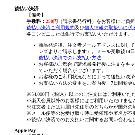
後払い決済
【備考】
手数料：
250円
（請求書発行料）をお客様にご負担
後払い決済ご利用規約
及び
個人情報の取扱いに係
各コンビニまたは銀行でお支払いいただけます。
商品発送後、注文者メールアドレスに対して
ンズよりご請求します）。メール受取後14
後払い決済でのお支払い方法
お客様のご都合で請求書発行後に注文をキャ
ていただく場合がございます。
お客様のご利用状況などによって後払い決済
お支払い方法の変更をご案内後、7日間変更
※54,000円（税込）以上のご注文にはご利用いた
※楽天会員以外のお客様にはご利用いただけませ
※注文者またはお届け先住所のどちらかが国外の
※メール便等のお受け取り時に受領印や署名が不
※後払い決済でのお支払いに関するお問い合わせ
Apple Pay