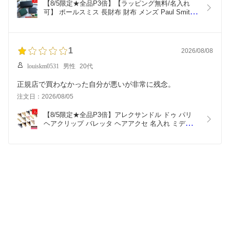
【8/5限定★全品P3倍】【ラッピング無料/名入れ
可】 ポールスミス 長財布 財布 メンズ Paul Smith 
ブライトストライププラー SS24 553423 P917 
P915 P914 レザー 本革 レディース ブランド 正規
品 新品 ギフト 誕生日 父の日 プレゼント 実用的 男
性
1
2026/08/08
louiskm0531
男性
20代
正規店で買わなかった自分が悪いが非常に残念。
注文日：2026/08/05
【8/5限定★全品P3倍】アレクサンドル ドゥ パリ 
ヘアクリップ バレッタ ヘアアクセ 名入れ ミディア
ム 髪留め M クリップ ALEXANDRE DE PARIS メ
ンズ レディース ブランド かわいい 正規品 新品 ギ
フト プレゼント ICCM-15571-02 髪留め