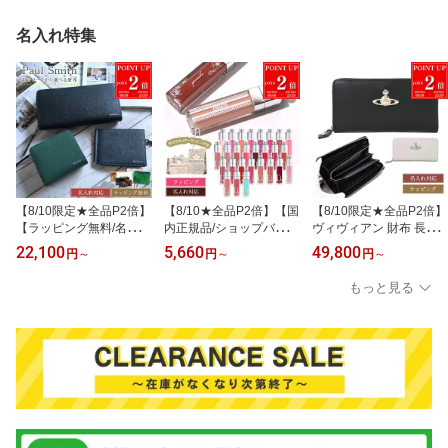
名入れ特集
【8/10限定★全品P2倍】
【8/10★全品P2倍】【国
【8/10限定★全品P2倍】
【ラッピング無料/名入れ
内正規品/ショップバッグ
ヴィヴィアン 財布 長財
可】 ポールスミス 長財
無料】 ディオール リッ
布 ヴィヴィアンウエスト
22,100
5,660
49,800
円
～
円
～
円
～
布 財布 メンズ Paul Smit
プ ディオール マキシマ
ウッド EXECUTIVE 132
h ブライトストライププ
イザー 6ml 001 リップ
0951118 Vivienne West
もっと見る
ラー SS24 553423 P917
リッププランパー リップ
wood ラウンドファスナ
P915 P914 レザー 本革
ケア Dior アディクト 名
ー メンズ レディース ブ
レディース ブランド 正
入れ ギフト リップグロ
ランド 正規品 新品 ギフ
規品 新品 ギフト 誕生日
ス 口紅 コスメ 化粧品 ブ
ト プレゼント 女性 女友
父の日 プレゼント 実用
ランド 新品 プレゼント
達 誕生日
的 男性
女性 女友達 誕生日 デパ
コス