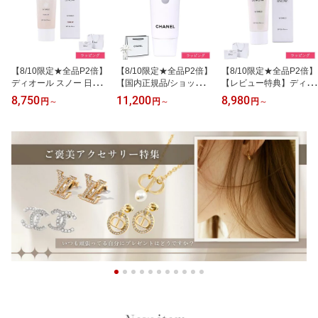
【8/10限定★全品P2倍】
【8/10限定★全品P2倍】
【8/10限定★全品P2倍】
ディオール スノー 日焼
【国内正規品/ショッパー
【レビュー特典】ディオ
け止め スノー UVシール
無料】 シャネル 日焼け
ール スノー UVシールド
8,750
11,200
8,980
円
～
円
～
円
～
ド トーンアップ 50+ SP
止め CHANEL UV エサン
日焼け止め乳液 50+ SPF
F50+ PA+++ Dior 乳液 下
シエル ジェルクリーム S
50+ PA++++ Dior ウォー
地 UV 対策 ケア コスメ
PF 50 PA++++ UV対策
ターレジスタンス 日焼け
化粧品 ブランド 正規品
コスメ 化粧品 ブランド
止め 乳液 UV 対策 ケア
新品 ギフト プレゼント
ギフト プレゼント 女性
コスメ 化粧品 UVケア ブ
女性 女友達 誕生日 日焼
女友達 誕生日 日焼け対
ランド ギフト プレゼン
け対策 夏 海 外出 デパコ
策 夏 海 プール 外出 新品
ト 女性 女友達 誕生日 日
ス
正規品 デパコス
焼け対策 夏 海 正規品