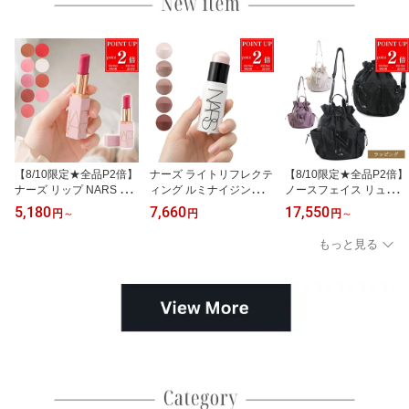
【8/10限定★全品P2倍】
ナーズ ライトリフレクテ
【8/10限定★全品P2倍】
ナーズ リップ NARS ア
ィング ルミナイジングス
ノースフェイス リュック
フターグロー リップバー
ティック 7g スティック
レディース THE NORTH
5,180
7,660
17,550
円
～
円
円
～
ム N 3g nars AFTERGLO
ハイライト NARS LIGHT
FACE ノースフェイス
W LIP BALM 口紅 カラー
REFLECTING LUMINIZI
ザ・ノース・フェイス B
もっと見る
リップ リップスティック
NG STICK フェイスカラ
ONNEY PACK M ボニー
コスメ 化粧品 デパコス
ー ハイライター デパコ
パック M バックパック N
発色 レディース ブラン
ス コスメ 化粧品 レディ
N2PR61韓国 メンズ ブ
ド 正規品 新品 ギフト プ
ース ブランド 正規品 新
ランド 正規品 新品 ギフ
レゼント 誕生日 誕プレ
品 ギフト プレゼント 誕
ト プレゼント 誕生日 誕
女友達 彼女
生日 誕プレ 女友達 彼女
プレ 彼女 女友達