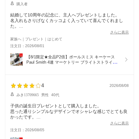
購入者
結婚して10周年の記念に、主人へプレゼントしました。
名入れもさりげなくカッコよく入っていて喜んでくれまし
た。
いい買い物が出来ました。ありがとうございます！
さらに表示
家族へ｜プレゼント｜はじめて
注文日：2026/08/01
【8/1限定★全品P2倍】ポールスミス キーケース 
Paul Smith 4連 マーケトリー ブライトストライプ 
ラビット 813018 P902 メンズ レディース ブランド 
正規品 新品 ギフト プレゼント男性  ウサギ うさぎ 
誕生日 彼氏 おしゃれ かわいい【名入れ可】
4
2026/08/08
みき13709665
男性
40代
子供の誕生日プレゼントとして購入しました。
思った通りシンプルなデザインでオシャレな感じでとても良
かったです。
子供も気に入ってくれて，購入して良かったです。
さらに表示
注文日：2026/08/05