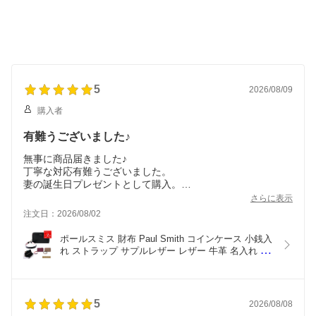
5
2026/08/09
購入者
有難うございました♪
無事に商品届きました♪
丁寧な対応有難うございました。
妻の誕生日プレゼントとして購入。
デザインオシャレ、革も良い感じで
さらに表示
妻も喜んでいました。
注文日：2026/08/02
有難うございました♪
ポールスミス 財布 Paul Smith コインケース 小銭入
れ ストラップ サプルレザー レザー 牛革 名入れ レ
ディース ブランド おしゃれ ギフト 
LV3PNW0550/BPW550 本革 845046 W662 リール
付き 新品 正規品 女性 誕生日 可愛い
5
2026/08/08