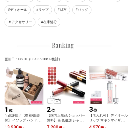
#ディオール
#リップ
#財布
#バッグ
＃アクセサリー
#在庫処分
更新日
：
08/10
（08/03〜08/09集計）
1
2
3
位
位
位
＼高評価／【巾着/紙袋
【国内正規品/ショッパー
【名入れ可】 ディオール
付】 イソップ ハンドソ
無料】 新色追加 シャネ
リップ マキシマイザー D
ープ ギフト ハンドクリ
ル リップ シャネル 口紅
ior 001 アディクト リッ
13,980
7,280
4,970
円
～
円
～
円
～