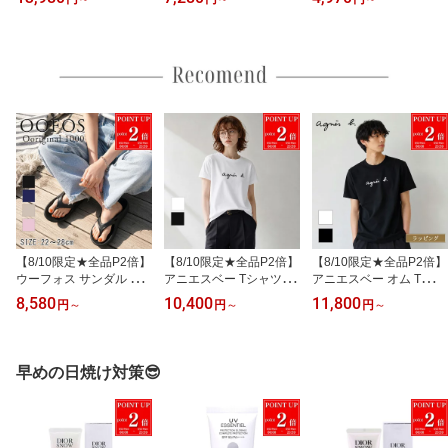
ーム ギフト ギフトセッ
CHANEL ル ルージュ デ
プ リップティント 6ml
ト アンドラム アロマテ
ュオ ウルトラ トゥニュ 8
リップケア プランパー
ィック ハンドバーム ハ
ml 2in1 コスメ 化粧品 グ
リップ 口紅 グロス コス
ンドウォッシュ 化粧品
ロス 落ちにくい ブラン
メ 化粧品 レディース ブ
コスメ 美容 ブランド 内
ド 正規品 ギフト プレゼ
ランド 新品 ギフト スキ
祝 結婚祝い プレゼント
ント 女性 女友達 誕生日
ンケア プレゼント 女性
女性 女友達 誕生日
デパコス
誕生日 女友達
【8/10限定★全品P2倍】
【8/10限定★全品P2倍】
【8/10限定★全品P2倍】
ウーフォス サンダル リ
アニエスベー Tシャツ 半
アニエスベー オム Tシャ
カバリーサンダル Oorigi
袖 トップス カットソー
ツ 半袖 トップス カット
8,580
10,400
11,800
円
～
円
～
円
～
nal 1000 ウーオリジナル
コットン ロゴ シンプル a
ソー ロゴ シンプル トッ
ビーチサンダル トングサ
gnes b. レディース ブラ
プス ブラック ホワイト a
ンダル コンフォートシュ
ンド おしゃれ かわいい
gnes b. HOMME メンズ
ーズ 男女兼用 メンズ レ
正規品 新品 ギフト プレ
ブランド おしゃれ かわ
早めの日焼け対策😎
ディース ブランド 正規
ゼント男性 女性 彼氏 彼
いい 正規品 新品 ギフト
品 新品 ギフト プレゼン
女 女友達 S137 TS 夏物
プレゼント 女性 女友達
ト 女性 男性 誕生日 ジム
誕生日 S137 TS 夏 夏物
夏