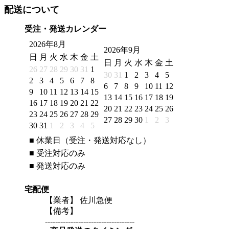
配送について
受注・発送カレンダー
2026年8月
2026年9月
日
月
火
水
木
金
土
日
月
火
水
木
金
土
26
27
28
29
30
31
1
30
31
1
2
3
4
5
2
3
4
5
6
7
8
6
7
8
9
10
11
12
9
10
11
12
13
14
15
13
14
15
16
17
18
19
16
17
18
19
20
21
22
20
21
22
23
24
25
26
23
24
25
26
27
28
29
27
28
29
30
1
2
3
30
31
1
2
3
4
5
■
休業日（受注・発送対応なし）
■
受注対応のみ
■
発送対応のみ
宅配便
【業者】 佐川急便
【備考】
-----------------------------------