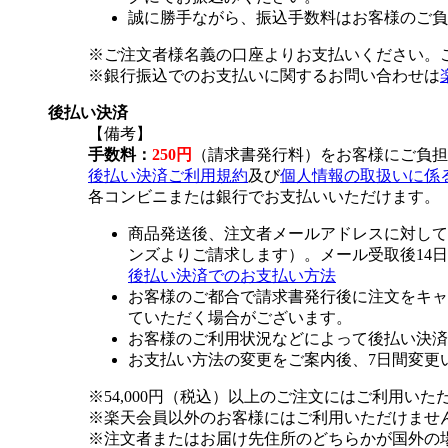
誠に勝手ながら、振込手数料はお客様のご負
※ご注文者様名義の口座よりお支払いください。
※銀行振込でのお支払いに関するお問い合わせは
後払い決済
【備考】
手数料：
250円
（請求書発行料）をお客様にご負担
後払い決済ご利用規約
及び
個人情報の取扱いに係
各コンビニまたは銀行でお支払いいただけます。
商品発送後、注文者メールアドレスに対して
ンズよりご請求します）。メール受取後14
後払い決済でのお支払い方法
お客様のご都合で請求書発行後に注文をキャ
ていただく場合がございます。
お客様のご利用状況などによって後払い決済
お支払い方法の変更をご案内後、7日間変更
※54,000円（税込）以上のご注文にはご利用いた
※楽天会員以外のお客様にはご利用いただけませ
※注文者またはお届け先住所のどちらかが国外の