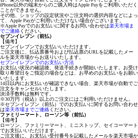
iPhone以外の端末からのご購入時はApple Payをご利用いただく
ことができません。
その他、ショップの設定状況やご注文時の選択内容などによっ
て、Apple Payがご利用いただけない場合がございます。
※Apple Payでのお支払いに関するお問い合わせは
楽天市場ま
でご連絡
ください。
セブンイレブン（前払）
【備考】
セブンイレブンでお支払いいただけます。
ご注文後に、払込票番号および払込票のURLを記載したメー
ルを楽天市場からお送りいたします。
セブンイレブンでのお支払い方法
お支払い状況の確認後、発送手続きが開始いたします。お受け
取り希望日をご指定の場合などは、お早めのお支払いをお願い
いたします。
14日以内にお支払いが確認できない場合、楽天市場が自動でご
注文をキャンセルいたします。
決済手数料は無料です。
※30万円（税込）以上のご注文にはご利用いただけません。
※セブンイレブン（前払）でのお支払いに関するお問い合わせ
は
楽天市場までご連絡
ください。
ファミリーマート、ローソン等（前払）
【備考】
ローソン、ファミリーマート、ミニストップ、セイコーマート
でお支払いいただけます。
ご注文後に、お支払い受付番号を記載したメールを楽天市場か