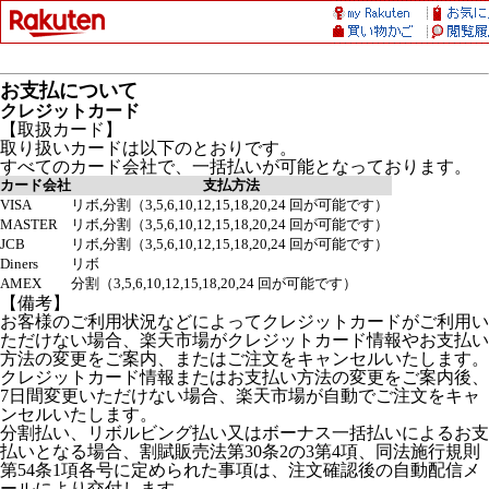
お支払について
クレジットカード
【取扱カード】
取り扱いカードは以下のとおりです。
すべてのカード会社で、一括払いが可能となっております。
カード会社
支払方法
VISA
リボ,分割（3,5,6,10,12,15,18,20,24 回が可能です）
MASTER
リボ,分割（3,5,6,10,12,15,18,20,24 回が可能です）
JCB
リボ,分割（3,5,6,10,12,15,18,20,24 回が可能です）
Diners
リボ
AMEX
分割（3,5,6,10,12,15,18,20,24 回が可能です）
【備考】
お客様のご利用状況などによってクレジットカードがご利用い
ただけない場合、楽天市場がクレジットカード情報やお支払い
方法の変更をご案内、またはご注文をキャンセルいたします。
クレジットカード情報またはお支払い方法の変更をご案内後、
7日間変更いただけない場合、楽天市場が自動でご注文をキャ
ンセルいたします。
分割払い、リボルビング払い又はボーナス一括払いによるお支
払いとなる場合、割賦販売法第30条2の3第4項、同法施行規則
第54条1項各号に定められた事項は、注文確認後の自動配信メ
ールにより交付します。