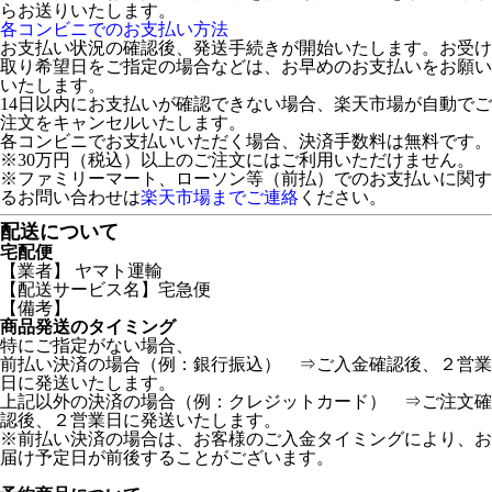
らお送りいたします。
各コンビニでのお支払い方法
お支払い状況の確認後、発送手続きが開始いたします。お受け
取り希望日をご指定の場合などは、お早めのお支払いをお願い
いたします。
14日以内にお支払いが確認できない場合、楽天市場が自動でご
注文をキャンセルいたします。
各コンビニでお支払いいただく場合、決済手数料は無料です。
※30万円（税込）以上のご注文にはご利用いただけません。
※ファミリーマート、ローソン等（前払）でのお支払いに関す
るお問い合わせは
楽天市場までご連絡
ください。
配送について
宅配便
【業者】 ヤマト運輸
【配送サービス名】宅急便
【備考】
商品発送のタイミング
特にご指定がない場合、
前払い決済の場合（例：銀行振込） ⇒ご入金確認後、２営業
日に発送いたします。
上記以外の決済の場合（例：クレジットカード） ⇒ご注文確
認後、２営業日に発送いたします。
※前払い決済の場合は、お客様のご入金タイミングにより、お
届け予定日が前後することがございます。