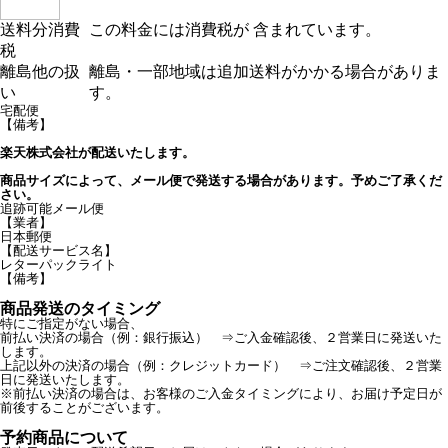
送料分消費
この料金には消費税が 含まれています。
税
離島他の扱
離島・一部地域は追加送料がかかる場合がありま
い
す。
宅配便
【備考】
楽天株式会社が配送いたします。
商品サイズによって、メール便で発送する場合があります。予めご了承くだ
さい。
追跡可能メール便
【業者】
日本郵便
【配送サービス名】
レターパックライト
【備考】
商品発送のタイミング
特にご指定がない場合、
前払い決済の場合（例：銀行振込） ⇒ご入金確認後、２営業日に発送いた
します。
上記以外の決済の場合（例：クレジットカード） ⇒ご注文確認後、２営業
日に発送いたします。
※前払い決済の場合は、お客様のご入金タイミングにより、お届け予定日が
前後することがございます。
予約商品について