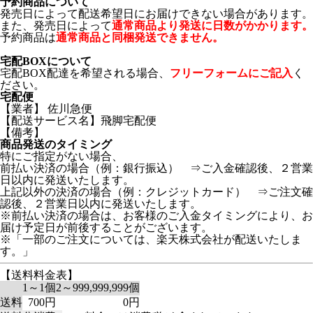
予約商品について
発売日によって配送希望日にお届けできない場合があります。
また、発売日によって
通常商品より発送に日数がかかります。
予約商品は
通常商品と同梱発送できません。
宅配BOXについて
宅配BOX配達を希望される場合、
フリーフォームにご記入
く
ださい。
宅配便
【業者】 佐川急便
【配送サービス名】飛脚宅配便
【備考】
商品発送のタイミング
特にご指定がない場合、
前払い決済の場合（例：銀行振込） ⇒ご入金確認後、２営業
日以内に発送いたします。
上記以外の決済の場合（例：クレジットカード） ⇒ご注文確
認後、２営業日以内に発送いたします。
※前払い決済の場合は、お客様のご入金タイミングにより、お
届け予定日が前後することがございます。
※「一部のご注文については、楽天株式会社が配送いたしま
す。」
【送料料金表】
1～1個
2～999,999,999個
送料
700円
0円