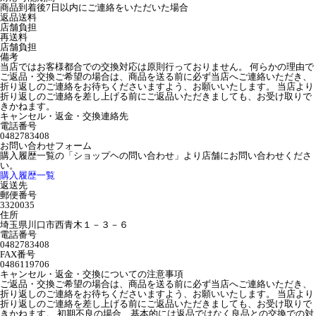
商品到着後7日以内にご連絡をいただいた場合
返品送料
店舗負担
再送料
店舗負担
備考
当店ではお客様都合での交換対応は原則行っておりません。 何らかの理由で
ご返品・交換ご希望の場合は、商品を送る前に必ず当店へご連絡いただき、
折り返しのご連絡をお待ちくださいますよう、お願いいたします。 当店より
折り返しのご連絡を差し上げる前にご返品いただきましても、お受け取りで
きかねます。
キャンセル・返金・交換連絡先
電話番号
0482783408
お問い合わせフォーム
購入履歴一覧の「ショップヘの問い合わせ」より店舗にお問い合わせくださ
い。
購入履歴一覧
返送先
郵便番号
3320035
住所
埼玉県川口市西青木１－３－６
電話番号
0482783408
FAX番号
0486119706
キャンセル・返金・交換についての注意事項
ご返品・交換ご希望の場合は、商品を送る前に必ず当店へご連絡いただき、
折り返しのご連絡をお待ちくださいますよう、お願いいたします。 当店より
折り返しのご連絡を差し上げる前にご返品いただきましても、お受け取りで
きかねます。 初期不良の場合、基本的には返品ではなく良品との交換での対