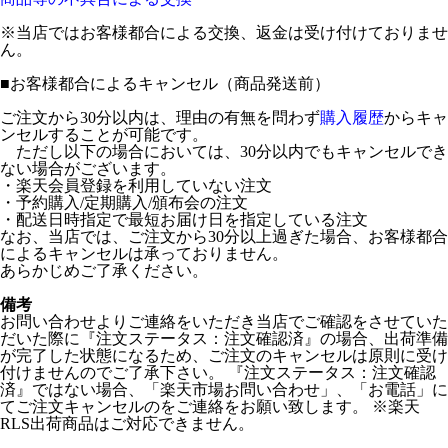
※当店ではお客様都合による交換、返金は受け付けておりませ
ん。
■
お客様都合によるキャンセル（商品発送前）
ご注文から30分以内は、理由の有無を問わず
購入履歴
からキャ
ンセルすることが可能です。
ただし以下の場合においては、30分以内でもキャンセルでき
ない場合がございます。
・楽天会員登録を利用していない注文
・予約購入/定期購入/頒布会の注文
・配送日時指定で最短お届け日を指定している注文
なお、当店では、ご注文から30分以上過ぎた場合、お客様都合
によるキャンセルは承っておりません。
あらかじめご了承ください。
備考
お問い合わせよりご連絡をいただき当店でご確認をさせていた
だいた際に『注文ステータス：注文確認済』の場合、出荷準備
が完了した状態になるため、ご注文のキャンセルは原則に受け
付けませんのでご了承下さい。 『注文ステータス：注文確認
済』ではない場合、「楽天市場お問い合わせ」、「お電話」に
てご注文キャンセルのをご連絡をお願い致します。 ※楽天
RLS出荷商品はご対応できません。