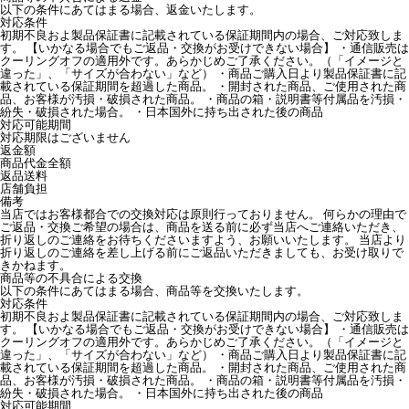
以下の条件にあてはまる場合、返金いたします。
対応条件
初期不良およ製品保証書に記載されている保証期間内の場合、ご対応致しま
す。 【いかなる場合でもご返品・交換がお受けできない場合】 ・通信販売は
クーリングオフの適用外です。あらかじめご了承ください。（「イメージと
違った」、「サイズが合わない」など） ・商品ご購入日より製品保証書に記
載されている保証期間を超過した商品。 ・開封された商品、ご使用された商
品、お客様が汚損・破損された商品。 ・商品の箱・説明書等付属品を汚損・
紛失・破損された場合。 ・日本国外に持ち出された後の商品
対応可能期間
対応期限はございません
返金額
商品代金全額
返品送料
店舗負担
備考
当店ではお客様都合での交換対応は原則行っておりません。 何らかの理由で
ご返品・交換ご希望の場合は、商品を送る前に必ず当店へご連絡いただき、
折り返しのご連絡をお待ちくださいますよう、お願いいたします。 当店より
折り返しのご連絡を差し上げる前にご返品いただきましても、お受け取りで
きかねます。
商品等の不具合による交換
以下の条件にあてはまる場合、商品等を交換いたします。
対応条件
初期不良およ製品保証書に記載されている保証期間内の場合、ご対応致しま
す。 【いかなる場合でもご返品・交換がお受けできない場合】 ・通信販売は
クーリングオフの適用外です。あらかじめご了承ください。（「イメージと
違った」、「サイズが合わない」など） ・商品ご購入日より製品保証書に記
載されている保証期間を超過した商品。 ・開封された商品、ご使用された商
品、お客様が汚損・破損された商品。 ・商品の箱・説明書等付属品を汚損・
紛失・破損された場合。 ・日本国外に持ち出された後の商品
対応可能期間