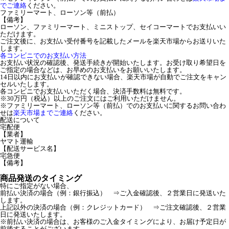
でご連絡
ください。
ファミリーマート、ローソン等（前払）
【備考】
ローソン、ファミリーマート、ミニストップ、セイコーマートでお支払いい
ただけます。
ご注文後に、お支払い受付番号を記載したメールを楽天市場からお送りいた
します。
各コンビニでのお支払い方法
お支払い状況の確認後、発送手続きが開始いたします。お受け取り希望日を
ご指定の場合などは、お早めのお支払いをお願いいたします。
14日以内にお支払いが確認できない場合、楽天市場が自動でご注文をキャン
セルいたします。
各コンビニでお支払いいただく場合、決済手数料は無料です。
※30万円（税込）以上のご注文にはご利用いただけません。
※ファミリーマート、ローソン等（前払）でのお支払いに関するお問い合わ
せは
楽天市場までご連絡
ください。
配送について
宅配便
【業者】
ヤマト運輸
【配送サービス名】
宅急便
【備考】
商品発送のタイミング
特にご指定がない場合、
前払い決済の場合（例：銀行振込） ⇒ご入金確認後、２営業日に発送いた
します。
上記以外の決済の場合（例：クレジットカード） ⇒ご注文確認後、２営業
日に発送いたします。
※前払い決済の場合は、お客様のご入金タイミングにより、お届け予定日が
前後することがございます。