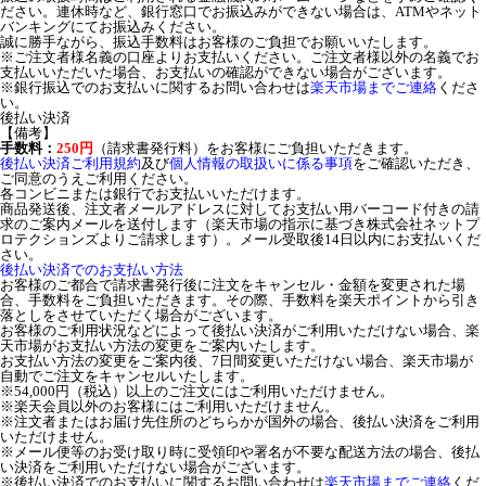
ださい。連休時など、銀行窓口でお振込みができない場合は、ATMやネット
バンキングにてお振込みください。
誠に勝手ながら、振込手数料はお客様のご負担でお願いいたします。
※ご注文者様名義の口座よりお支払いください。ご注文者様以外の名義でお
支払いいただいた場合、お支払いの確認ができない場合がございます。
※銀行振込でのお支払いに関するお問い合わせは
楽天市場までご連絡
くださ
い。
後払い決済
【備考】
手数料：
250円
（請求書発行料）をお客様にご負担いただきます。
後払い決済ご利用規約
及び
個人情報の取扱いに係る事項
をご確認いただき、
ご同意のうえご利用ください。
各コンビニまたは銀行でお支払いいただけます。
商品発送後、注文者メールアドレスに対してお支払い用バーコード付きの請
求のご案内メールを送付します（楽天市場の指示に基づき株式会社ネットプ
ロテクションズよりご請求します）。メール受取後14日以内にお支払いくだ
さい。
後払い決済でのお支払い方法
お客様のご都合で請求書発行後に注文をキャンセル・金額を変更された場
合、手数料をご負担いただきます。その際、手数料を楽天ポイントから引き
落としをさせていただく場合がございます。
お客様のご利用状況などによって後払い決済がご利用いただけない場合、楽
天市場がお支払い方法の変更をご案内いたします。
お支払い方法の変更をご案内後、7日間変更いただけない場合、楽天市場が
自動でご注文をキャンセルいたします。
※54,000円（税込）以上のご注文にはご利用いただけません。
※楽天会員以外のお客様にはご利用いただけません。
※注文者またはお届け先住所のどちらかが国外の場合、後払い決済をご利用
いただけません。
※メール便等のお受け取り時に受領印や署名が不要な配送方法の場合、後払
い決済をご利用いただけない場合がございます。
※後払い決済でのお支払いに関するお問い合わせは
楽天市場までご連絡
くだ