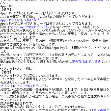
さい。
Apple Pay
【備考】
Apple Payに対応したiPhoneでお支払いいただけます。
ご注文を確定する直前に、Apple Payの認証を行っていただきます。
Apple Payでのお支払い方法
Apple Payでご利用できるカードは発行会社によって異なります。
詳細は
Apple Payでのお支払い方法
よりAppleのサイトをご確認ください。
お客様のご利用状況などによってApple Payおよびクレジットカードがご利用
いただけない場合、楽天市場がお支払い方法の変更をご案内、またはご注文
をキャンセルいたします。
お支払い方法の変更をご案内後、7日間変更いただけない場合、楽天市場が
自動でご注文をキャンセルいたします。
iPhone以外の端末からのご購入時はApple Payをご利用いただくことができま
せん。
その他、ショップの設定状況やご注文時の選択内容などによって、Apple Pay
がご利用いただけない場合がございます。
※Apple Payでのお支払いに関するお問い合わせは
楽天市場までご連絡
くださ
い。
セブンイレブン（前払）
【備考】
セブンイレブンでお支払いいただけます。
ご注文後に、払込票番号および払込票のURLを記載したメールを楽天市場か
らお送りいたします。
セブンイレブンでのお支払い方法
お支払い状況の確認後、発送手続きが開始いたします。お受け取り希望日を
ご指定の場合などは、お早めのお支払いをお願いいたします。
14日以内にお支払いが確認できない場合、楽天市場が自動でご注文をキャン
セルいたします。
決済手数料は無料です。
※30万円（税込）以上のご注文にはご利用いただけません。
※セブンイレブン（前払）でのお支払いに関するお問い合わせは
楽天市場ま