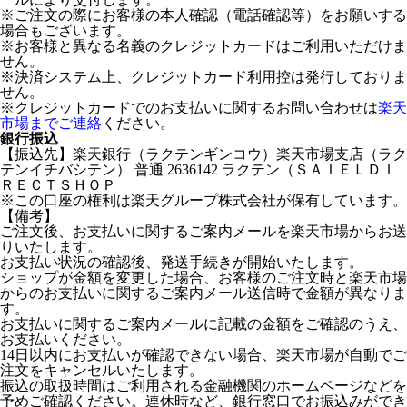
※ご注文の際にお客様の本人確認（電話確認等）をお願いする
場合もございます。
※お客様と異なる名義のクレジットカードはご利用いただけま
せん。
※決済システム上、クレジットカード利用控は発行しておりま
せん。
※クレジットカードでのお支払いに関するお問い合わせは
楽天
市場までご連絡
ください。
銀行振込
【振込先】楽天銀行（ラクテンギンコウ）楽天市場支店（ラク
テンイチバシテン） 普通 2636142 ラクテン（ＳＡＩＥＬＤＩ
ＲＥＣＴＳＨＯＰ
※この口座の権利は楽天グループ株式会社が保有しています。
【備考】
ご注文後、お支払いに関するご案内メールを楽天市場からお送
りいたします。
お支払い状況の確認後、発送手続きが開始いたします。
ショップが金額を変更した場合、お客様のご注文時と楽天市場
からのお支払いに関するご案内メール送信時で金額が異なりま
す。
お支払いに関するご案内メールに記載の金額をご確認のうえ、
お支払いください。
14日以内にお支払いが確認できない場合、楽天市場が自動でご
注文をキャンセルいたします。
振込の取扱時間はご利用される金融機関のホームページなどを
予めご確認ください。連休時など、銀行窓口でお振込みができ