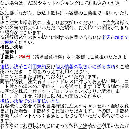
ない場合は、ATMやネットバンキングにてお振込みくださ
い。
誠に勝手ながら、振込手数料はお客様のご負担でお願いいたし
ます。
※ご注文者様名義の口座よりお支払いください。ご注文者様以
外の名義でお支払いいただいた場合、お支払いの確認ができな
い場合がございます。
※銀行振込でのお支払いに関するお問い合わせは
楽天市場まで
ご連絡
ください。
後払い決済
【備考】
手数料：
250円
（請求書発行料）をお客様にご負担いただきま
す。
後払い決済ご利用規約
及び
個人情報の取扱いに係る事項
をご確
認いただき、ご同意のうえご利用ください。
各コンビニまたは銀行でお支払いいただけます。
商品発送後、注文者メールアドレスに対してお支払い用バーコ
ード付きの請求のご案内メールを送付します（楽天市場の指示
に基づき株式会社ネットプロテクションズよりご請求しま
す）。メール受取後14日以内にお支払いください。
後払い決済でのお支払い方法
お客様のご都合で請求書発行後に注文をキャンセル・金額を変
更された場合、手数料をご負担いただきます。その際、手数料
を楽天ポイントから引き落としをさせていただく場合がござい
ます。
お客様のご利用状況などによって後払い決済がご利用いただけ