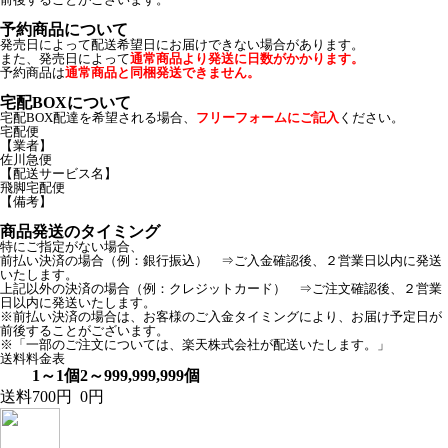
予約商品について
発売日によって配送希望日にお届けできない場合があります。
また、発売日によって
通常商品より発送に日数がかかります。
予約商品は
通常商品と同梱発送できません。
宅配BOXについて
宅配BOX配達を希望される場合、
フリーフォームにご記入
ください。
宅配便
【業者】
佐川急便
【配送サービス名】
飛脚宅配便
【備考】
商品発送のタイミング
特にご指定がない場合、
前払い決済の場合（例：銀行振込） ⇒ご入金確認後、２営業日以内に発送
いたします。
上記以外の決済の場合（例：クレジットカード） ⇒ご注文確認後、２営業
日以内に発送いたします。
※前払い決済の場合は、お客様のご入金タイミングにより、お届け予定日が
前後することがございます。
※「一部のご注文については、楽天株式会社が配送いたします。」
送料料金表
1～1個
2～999,999,999個
送料
700円
0円