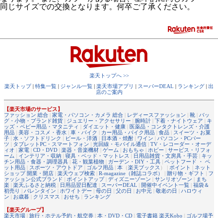
同じサイズでの交換となります。何卒ご了承ください。
楽天トップへ >>
楽天トップ
|
特集一覧
|
ジャンル一覧
|
楽天市場アプリ
|
スーパーDEAL
|
ランキング
|
出
店のご案内
【楽天市場のサービス】
ファッション 総合
|
家電・パソコン・カメラ 総合
|
レディースファッション
|
靴
|
バッ
グ・小物・ブランド雑貨
|
ジュエリー・アクセサリー
|
腕時計
|
下着・ナイトウェア
|
キ
ッズ・ベビー用品・マタニティ
|
ダイエット・健康
|
医薬品・コンタクトレンズ・介護
用品
|
美容・コスメ・香水
|
車・バイク
|
カー用品・バイク用品
|
食品
|
スイーツ・お菓
子
|
水・ソフトドリンク
|
ビール・洋酒
|
日本酒・焼酎
|
ワイン
|
パソコン・PCパー
ツ
|
タブレットPC・スマートフォン
|
光回線・モバイル通信
|
TV・レコーダー・オーデ
ィオ
|
家電
|
CD・DVD
|
楽器・音楽機材
|
ゲーム
|
おもちゃ
|
ホビー
|
サービス・リフォ
ーム
|
インテリア・収納
|
寝具・ベッド・マットレス
|
日用品雑貨・文房具・手芸
|
キッ
チン用品・食器・調理器具
|
花・観葉植物
|
ガーデン・DIY・工具
|
ペットフード ・ ペ
ット用品
|
スポーツ・アウトドア
|
ゴルフ用品
|
本
（
楽天ブックス
） |
ポイント
|
ネット
ショップ 開業・開店
|
楽天ウェブ検索
|
R-magazine（雑誌コラボ）
|
贈り物・ギフト
|
フ
ァッション公式ブランド
|
ポイントアップ
|
ディズニーゾーン
|
サンリオゾーン
|
まち
楽
|
楽天ふるさと納税
|
日用品翌日配達
|
スーパーDEAL
|
開催中イベント一覧
|
福袋＆
初売り
|
バレンタイン
|
ホワイトデー
|
母の日
|
父の日
|
お中元
|
敬老の日
|
ハロウィ
ン
|
お歳暮
|
クリスマス
|
おせち
|
ランキング
【楽天グループ】
楽天市場
|
旅行・ホテル予約・航空券
|
本・DVD・CD
|
電子書籍 楽天Kobo
|
ゴルフ場予