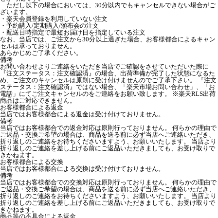
ただし以下の場合においては、30分以内でもキャンセルできない場合がご
ざいます。
・楽天会員登録を利用していない注文
・予約購入/定期購入/頒布会の注文
・配送日時指定で最短お届け日を指定している注文
なお、当店では、ご注文から30分以上過ぎた場合、お客様都合によるキャン
セルは承っておりません。
あらかじめご了承ください。
備考
お問い合わせよりご連絡をいただき当店でご確認をさせていただいた際に
『注文ステータス：注文確認済』の場合、出荷準備が完了した状態になるた
め、ご注文のキャンセルは原則に受け付けませんのでご了承下さい。 『注文
ステータス：注文確認済』ではない場合、「楽天市場お問い合わせ」、「お
電話」にてご注文キャンセルのをご連絡をお願い致します。 ※楽天RLS出荷
商品はご対応できません。
お客様都合による返金
当店ではお客様都合による返金は受け付けておりません。
備考
当店ではお客様都合での返金対応は原則行っておりません。 何らかの理由で
ご返品・交換ご希望の場合は、商品を送る前に必ず当店へご連絡いただき、
折り返しのご連絡をお待ちくださいますよう、お願いいたします。 当店より
折り返しのご連絡を差し上げる前にご返品いただきましても、お受け取りで
きかねます。
お客様都合による交換
当店ではお客様都合による交換は受け付けておりません。
備考
当店ではお客様都合での交換対応は原則行っておりません。 何らかの理由で
ご返品・交換ご希望の場合は、商品を送る前に必ず当店へご連絡いただき、
折り返しのご連絡をお待ちくださいますよう、お願いいたします。 当店より
折り返しのご連絡を差し上げる前にご返品いただきましても、お受け取りで
きかねます。
商品等の不具合による返金