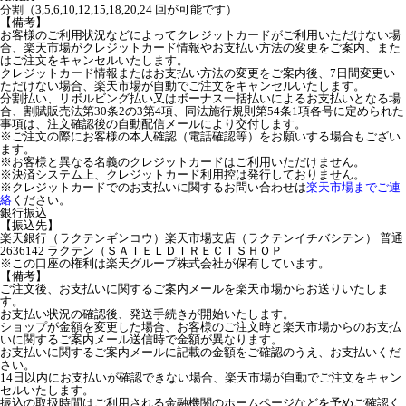
分割（3,5,6,10,12,15,18,20,24 回が可能です）
【備考】
お客様のご利用状況などによってクレジットカードがご利用いただけない場
合、楽天市場がクレジットカード情報やお支払い方法の変更をご案内、また
はご注文をキャンセルいたします。
クレジットカード情報またはお支払い方法の変更をご案内後、7日間変更い
ただけない場合、楽天市場が自動でご注文をキャンセルいたします。
分割払い、リボルビング払い又はボーナス一括払いによるお支払いとなる場
合、割賦販売法第30条2の3第4項、同法施行規則第54条1項各号に定められた
事項は、注文確認後の自動配信メールにより交付します。
※ご注文の際にお客様の本人確認（電話確認等）をお願いする場合もござい
ます。
※お客様と異なる名義のクレジットカードはご利用いただけません。
※決済システム上、クレジットカード利用控は発行しておりません。
※クレジットカードでのお支払いに関するお問い合わせは
楽天市場までご連
絡
ください。
銀行振込
【振込先】
楽天銀行（ラクテンギンコウ）楽天市場支店（ラクテンイチバシテン） 普通
2636142 ラクテン（ＳＡＩＥＬＤＩＲＥＣＴＳＨＯＰ
※この口座の権利は楽天グループ株式会社が保有しています。
【備考】
ご注文後、お支払いに関するご案内メールを楽天市場からお送りいたしま
す。
お支払い状況の確認後、発送手続きが開始いたします。
ショップが金額を変更した場合、お客様のご注文時と楽天市場からのお支払
いに関するご案内メール送信時で金額が異なります。
お支払いに関するご案内メールに記載の金額をご確認のうえ、お支払いくだ
さい。
14日以内にお支払いが確認できない場合、楽天市場が自動でご注文をキャン
セルいたします。
振込の取扱時間はご利用される金融機関のホームページなどを予めご確認く