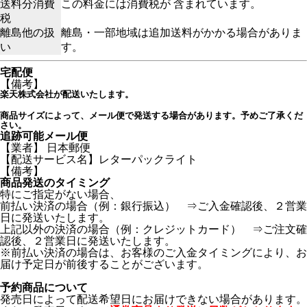
送料分消費
この料金には消費税が 含まれています。
税
離島他の扱
離島・一部地域は追加送料がかかる場合がありま
い
す。
宅配便
【備考】
楽天株式会社が配送いたします。
商品サイズによって、メール便で発送する場合があります。予めご了承くだ
さい。
追跡可能メール便
【業者】 日本郵便
【配送サービス名】レターパックライト
【備考】
商品発送のタイミング
特にご指定がない場合、
前払い決済の場合（例：銀行振込） ⇒ご入金確認後、２営業
日に発送いたします。
上記以外の決済の場合（例：クレジットカード） ⇒ご注文確
認後、２営業日に発送いたします。
※前払い決済の場合は、お客様のご入金タイミングにより、お
届け予定日が前後することがございます。
予約商品について
発売日によって配送希望日にお届けできない場合があります。