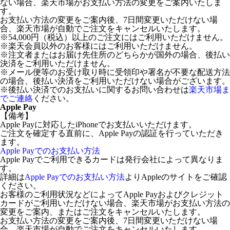
ない場合、楽天市場がお支払い方法の変更をご案内いたしま
す。
お支払い方法の変更をご案内後、7日間変更いただけない場
合、楽天市場が自動でご注文をキャンセルいたします。
※54,000円（税込）以上のご注文にはご利用いただけません。
※楽天会員以外のお客様にはご利用いただけません。
※注文者またはお届け先住所のどちらかが国外の場合、後払い
決済をご利用いただけません。
※メール便等のお受け取り時に受領印や署名が不要な配送方法
の場合、後払い決済をご利用いただけない場合がございます。
※後払い決済でのお支払いに関するお問い合わせは
楽天市場ま
でご連絡
ください。
Apple Pay
【備考】
Apple Payに対応したiPhoneでお支払いいただけます。
ご注文を確定する直前に、Apple Payの認証を行っていただき
ます。
Apple Payでのお支払い方法
Apple Payでご利用できるカードは発行会社によって異なりま
す。
詳細は
Apple Payでのお支払い方法
よりAppleのサイトをご確認
ください。
お客様のご利用状況などによってApple Payおよびクレジット
カードがご利用いただけない場合、楽天市場がお支払い方法の
変更をご案内、またはご注文をキャンセルいたします。
お支払い方法の変更をご案内後、7日間変更いただけない場
合、楽天市場が自動でご注文をキャンセルいたします。