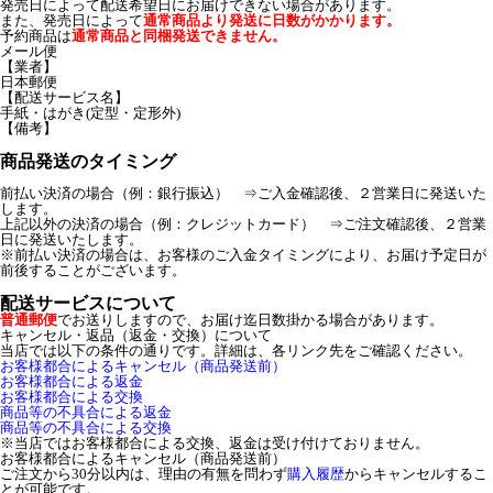
発売日によって配送希望日にお届けできない場合があります。
また、発売日によって
通常商品より発送に日数がかかります。
予約商品は
通常商品と同梱発送できません。
メール便
【業者】
日本郵便
【配送サービス名】
手紙・はがき(定型・定形外)
【備考】
商品発送のタイミング
前払い決済の場合（例：銀行振込） ⇒ご入金確認後、２営業日に発送いた
します。
上記以外の決済の場合（例：クレジットカード） ⇒ご注文確認後、２営業
日に発送いたします。
※前払い決済の場合は、お客様のご入金タイミングにより、お届け予定日が
前後することがございます。
配送サービスについて
普通郵便
でお送りしますので、お届け迄日数掛かる場合があります。
キャンセル・返品（返金・交換）について
当店では以下の条件の通りです。詳細は、各リンク先をご確認ください。
お客様都合によるキャンセル（商品発送前）
お客様都合による返金
お客様都合による交換
商品等の不具合による返金
商品等の不具合による交換
※当店ではお客様都合による交換、返金は受け付けておりません。
お客様都合によるキャンセル（商品発送前）
ご注文から30分以内は、理由の有無を問わず
購入履歴
からキャンセルするこ
とが可能です。