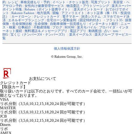
約
|
レシピ
|
車検見積もり・予約
|
イベント・チケット販売
|
写真プリント
|
美容室・ヘ
アサロン予約
|
女性向け健康管理サービス
|
物流委託・アウトソーシング
|
楽天スーパー
ポイント特集
|
Rebates（ポイント提携サイト）
|
楽天ポイントカード
|
おでかけでポイ
ント
|
Rakuten Fashion
|
地方競馬
|
競輪
|
アフィリエイト
|
ネット証券（株・FX・投資信
託）
|
カードローン
|
クレジットカード
|
電子マネー
|
決済システム
|
スマホでカード決
済
|
エネルギープランニング
|
住宅ローン変動金利（固定特約付き）・フラット35
|
損害
保険・生命保険比較
|
生命保険
|
自動車保険一括見積もり
|
インターネット銀行
|
ニュー
ス・検索
|
仕事紹介
|
不動産情報
|
ブログ
|
ROOM
|
楽天モバイル
|
プロバイダ・インタ
ーネット接続
|
無料通話＆メッセージアプリ
|
電話アプリ
|
動画配信
|
占い
|
toto・
BIG
|
宝くじ（ナンバーズ4・ナンバーズ3）
|
楽天イーグルス
|
楽天グループ サービス一
覧
個人情報保護方針
© Rakuten Group, Inc.
お支払について
クレジットカード
【取扱カード】
取り扱いカードは以下のとおりです。すべてのカード会社で、一括払いが可
能となっております。
VISA
リボ,分割（3,5,6,10,12,15,18,20,24 回が可能です）
MASTER
リボ,分割（3,5,6,10,12,15,18,20,24 回が可能です）
JCB
リボ,分割（3,5,6,10,12,15,18,20,24 回が可能です）
Diners
リボ
AMEX