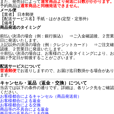
また、発売日によって
通常商品より発送に日数がかかります。
予約商品は
通常商品と同梱発送できません。
メール便
【業者】 日本郵便
【配送サービス名】手紙・はがき(定型・定形外)
【備考】
商品発送のタイミング
前払い決済の場合（例：銀行振込） ⇒ご入金確認後、２営業
日に発送いたします。
上記以外の決済の場合（例：クレジットカード） ⇒ご注文確
認後、２営業日に発送いたします。
※前払い決済の場合は、お客様のご入金タイミングにより、お
届け予定日が前後することがございます。
配送サービスについて
普通郵便
でお送りしますので、お届け迄日数掛かる場合があり
ます。
キャンセル・返品（返金・交換）について
当店では以下の条件の通りです。詳細は、各リンク先をご確認
ください。
お客様都合によるキャンセル（商品発送前）
お客様都合による返金
お客様都合による交換
商品等の不具合による返金
商品等の不具合による交換