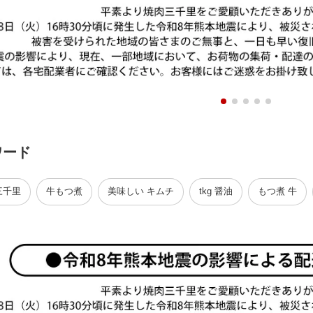
ワード
三千里
牛もつ煮
美味しい キムチ
tkg 醤油
もつ煮 牛