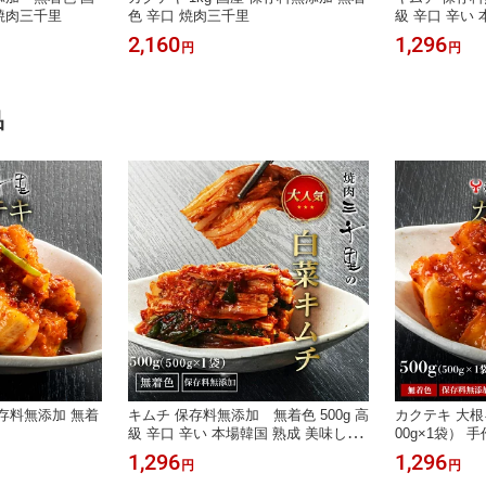
 焼肉三千里
色 辛口 焼肉三千里
級 辛口 辛い
王道 無添加キ
2,160
1,296
円
円
本場 韓国 び
こくうま 酸っ
色料 無添加 
品
保存料無添加 無着
キムチ 保存料無添加 無着色 500g 高
カクテキ 大根キ
級 辛口 辛い 本場韓国 熟成 美味しい
00g×1袋） 
王道 無添加キムチ にんにく 乳酸菌
肉屋のキムチ 
1,296
1,296
円
円
本場 韓国 びっくり ヤンニョム 甘い
ムチ 大根 辛