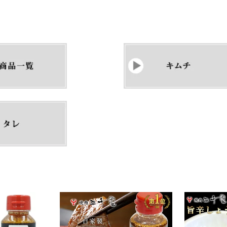
こくうま 酸っぱい グルメ 保存料・着
ト おつまみ 
色料 無添加 キムチの素
料無添加 無
チ