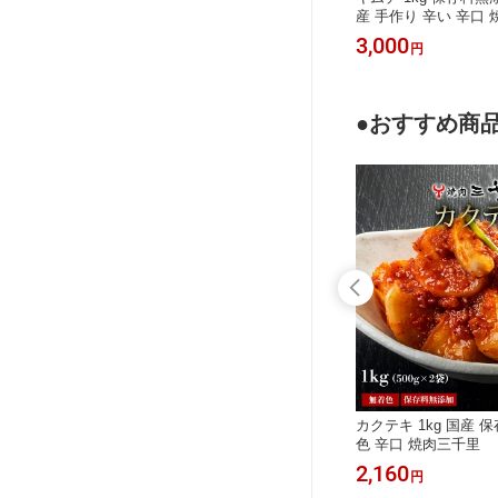
 白菜 焼
添加・無着色 手作り 白菜 カクテキ
産 手作り 辛い 辛口
 手作りキ
辛い おつまみ 辛口 焼肉三千里
3,000
3,000
円
円
ト ギフ
料 保存
辛口キム
●おすすめ商
焼肉 焼
チョレギサラダ ドレッシング チョレ
カクテキ 1kg 国産 
アウトドア
ギ 焼肉屋のチョレギサラダ チョレギ
色 辛口 焼肉三千里
しょうゆ
サラダの素 ドレッシング サラダ 手作
648
2,160
円
円
だれ も
り ギフト 贈答 韓国 人気 おすすめ お