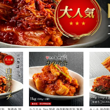
無添加 無着色 国
カクテキ 1kg 国産 保存料無添加 無着
キムチ 保存料