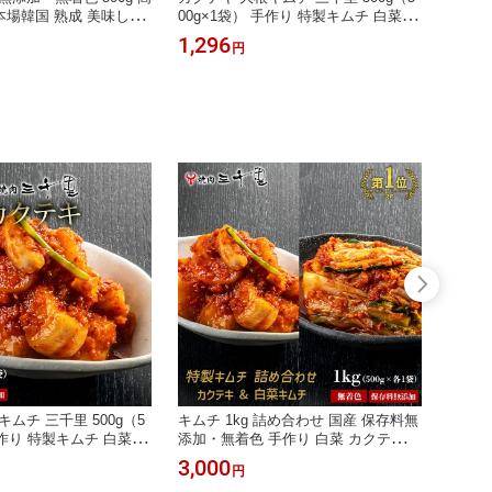
 本場韓国 熟成 美味しい
00g×1袋） 手作り 特製キムチ 白菜 焼
添加・
ムチ にんにく 乳酸菌
肉屋のキムチ キムチ鍋 チゲ 手作りキ
辛い 
1,296
3,00
円
っくり ヤンニョム 甘い
ムチ 大根 辛い 人気 プレゼント ギフ
ぱい グルメ 保存料・着
ト おつまみ おすすめ 送料無料 保存
キムチの素
料無添加 無着色 キムチ 辛口キム
チ
ムチ 三千里 500g（5
キムチ 1kg 詰め合わせ 国産 保存料無
醤油だ
手作り 特製キムチ 白菜 焼
添加・無着色 手作り 白菜 カクテキ
ゆダレ
キムチ鍋 チゲ 手作りキ
辛い おつまみ 辛口 焼肉三千里
れ た
3,000
486
円
い 人気 プレゼント ギフ
ご飯 