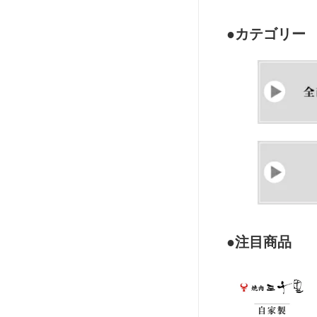
添加 プ
いしい 万能 焼肉屋 焼肉 無添加 にん
場 三千
にく
●カテゴリー
●注目商品