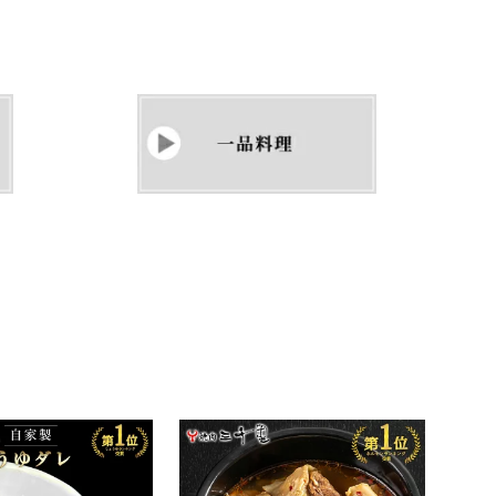
おすすめ 送料無料 保存
無添加
着色 キムチ 辛口キム
子 プ