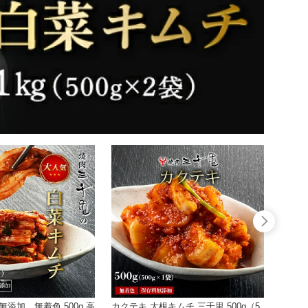
無添加 無着色 500g 高
カクテキ 大根キムチ 三千里 500g（5
キムチ